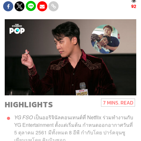
92
HIGHLIGHTS
7 MINS. READ
YG FSO
เป็นออริจินัลคอนเทนต์ที่ Netflix ร่วมทำงานกับ
YG Entertainment ตั้งแต่เริ่มต้น กำหนดออกอากาศวันที่
5 ตุลาคม 2561 มีทั้งหมด 8 อีพี กำกับโดย ปาร์คจุนซู
เขียนบทโดย คิมมินซอก