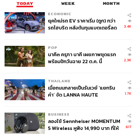
TODAY
WEEK
MONTH
ECONOMIC
ยุคใหม่รถ EV ราคาเริ่ม (ถูก) กว่า
3.4K
รถไฮบริด หลังต้นทุนแบตเตอรี่ลด
ลง - จีนแห่บุกตลาดเกิดใหม่
POP
นาคี๓ ครุฑา นาคี เผยภาพชุดแรก
2.3K
พร้อมปักวันฉาย 22 ต.ค. นี้
THAILAND
เมื่อถนนกลายเป็นรันเวย์ ‘แยกริน
1.7K
คำ’ จัด LANNA HAUTE
COUTURE กลางสายฝน
BUSINESS
ลองใช้ Sennheiser MOMENTUM
หลังจากแถลงวิสัยทัศน์ของ
YG FSO
ก็ถึงเวลาที่พิธีกรของ
617
5 Wireless หูฟัง 14,990 บาท ที่ให้
งานจะขึ้นมาดำเนินรายการ รูปแบบยังคงกิมมิกให้ซึงรีเรียก
ผู้ใช้ถอดเปลี่ยนแบตเองได้ ก่อนกฎ