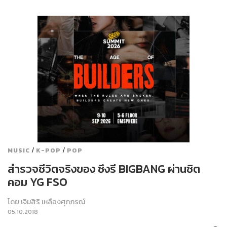
/
/
MUSIC
K-POP
POP
สำรวจชีวิตจริงของ ซึงรี BIGBANG ผ่านซิต
คอม YG FSO
โดย
เจิมสิริ เหลืองศุภภรณ์
05.10.2018