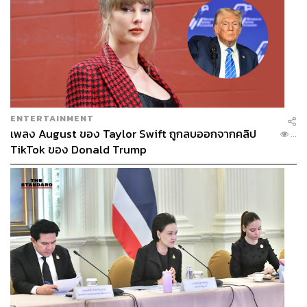
ทำได้ครับ ตอนแรกที่ผมเสนอไปก็ยังคิดว่าอาจจะโดนไล่ออก
จากบริษัทหรือเปล่า แต่ผมก็ขอบคุณที่ให้ผมได้ทำงานนี้ รวม
ถึงหลายๆ ฉากที่ท่านเห็นแล้วอาจจะอยากด่าผมก็ได้
ENTERTAINMENT
เพลง August ของ Taylor Swift ถูกลบออกจากคลิป
...
TikTok ของ Donald Trump
การถ่ายทำซิตคอม YG FSO มีอุปสรรคอะไรบ้าง
ปาร์คจุนซู:
ขั้นตอนการถ่ายรายการนี้ใช้เวลานานกว่าทุก