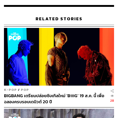
ประเทศเกาหลีใต้
YG FSO
เป็นออริจินัลคอนเทนต์ที่ Netflix ร่วมทำงานกับ YG
RELATED STORIES
Entertainment ตั้งแต่เริ่มต้น กำหนดออกอากาศวันที่ 5
ตุลาคม 2561 มีทั้งหมด 8 อีพี กำกับโดย ปาร์คจุนซู เขียนบท
โดย คิมมินซอก นักแสดงนำ ซึงรี, ยูบยองแจ, อีแจจิน, ซนเซ
บิน, คิมกาอึน, ปาร์คชุงฮวาน, แบคยองกวัง, Jinu รวมถึงแขก
รับเชิญสุดเซอร์ไพรส์ที่พร้อมมาปรากฏตัวแบบที่ตัวซึงรีเองยัง
ตกใจไม่แพ้กัน
K-POP
/
POP
BIGBANG เตรียมปล่อยซิงเกิลใหม่ ‘BiiiG’ 19 ส.ค. นี้ เพื่อ
28
ฉลองครบรอบเดบิวต์ 20 ปี