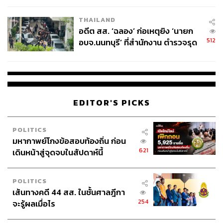
หาเลขามาช่วยเปิดพรีเซนต์ และก็เป็น ปาร์คคยองริม พิธีกร
EU บังคับปีหน้า
ของงานที่มารับบทเลขา เล่นซิตคอมสั้นๆ ให้ชมกันก่อนจะ
THAILAND
เข้าสู่ช่วงสัมภาษณ์ถามตอบกับซึงรี และโปรดิวเซอร์ปาร์คจุน
อดีต สส. ‘ฉลอง’ ก่อเหตุยิง ‘นายก
ซู
512
อบจ.นนทบุรี’ ที่สำนักงาน ตำรวจรุด
ลงพื้นที่
คุณรับบทอะไรใน
YG Future Strategy Office
และหน่วย
งานนี้คืออะไร เล่าให้ฟังคร่าวๆ หน่อย
ซึงรี:
เราเป็นหน่วยงานที่อยู่ล่างสุดของบริษัท YG จากการที่
ผมสร้างปัญหาให้กับบริษัทหลายครั้ง จนทำให้ผมที่เคยเป็น
EDITOR'S PICKS
ศิลปินต้องเข้าไปทำงานในหน่วยงานล่างสุดของบริษัท
เหมือนเป็นโอกาสสุดท้ายที่ท่านประธานมอบให้ แล้วหน่วย
POLITICS
งานนี้เต็มไปด้วยคนติงต๊องที่มารวมความคิดกัน ผมคิดว่าจุด
มหากาพย์โกงข้อสอบท้องถิ่น ก่อน
เด่นของซิตคอมเรื่องนี้คือหลายๆ อย่างเป็นสิ่งที่เคยเกิดขึ้นจริง
621
เดินหน้าสู่จุดจบในสัปดาห์นี้
ใน YG มาก่อน ซึ่งบางเรื่องผมก็ไม่ค่อยสบายใจว่ามันควรจะ
เปิดเผยไหม ซึ่งครั้งนี้ทุกคนจะได้รู้
POLITICS
เส้นทางคดี 44 สส. ในชั้นศาลฎีกา
ปาร์คจุนซู:
ตัวผมเองเคยทำรายการที่เป็นเรื่องตลกดาร์กๆ อยู่
254
จะรู้ผลเมื่อไร
หลายครั้ง ครั้งนี้ได้ซึงรีมาเป็นพระเอก ตอนแรกตำแหน่งนี้
พระเอกต้องเป็นประธานยาง แต่ท่านปฏิเสธเด็ดขาด ท่านเลย