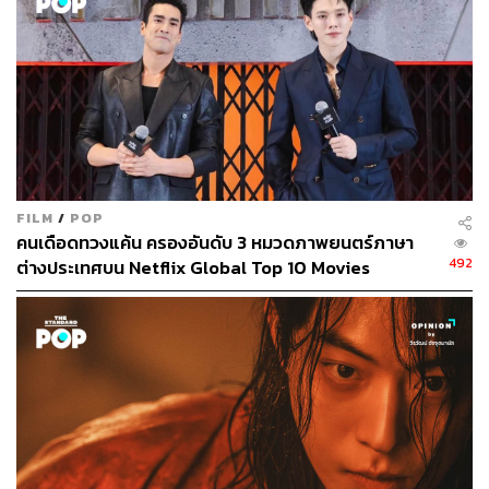
แถลงวิสัยทัศน์ของ YG FSO
ห้องแถลงข่าวที่อยู่ชั้นใต้ดินของโรงแรม JW Marriott
Dongdaemun ทีมงานเลือกใช้สีดำเพิ่มความเคร่งขรึม ตัด
ด้วยสีแดงตามสีโลโก้ของ Netflix เปิดตัวตรงเวลาด้วยการ
ฉายตัวอย่างใหม่ล่าสุดของซิตคอม
YG FSO
(
YG Future
FILM
/
POP
Strategy Office
) ก่อนที่ซึงรี จากวง BIGBANG นักแสดงนำ
คนเดือดทวงแค้น ครองอันดับ 3 หมวดภาพยนตร์ภาษา
ของเรื่องจะขึ้นมาบนเวที เขาเลือกสูทสีเข้ม สวมแว่นตา เพื่อ
492
ต่างประเทศบน Netflix Global Top 10 Movies
ให้เข้ากับบรรยากาศการเปิดเผยวิสัยทัศน์ของแผนก YG
Future Strategy Office ที่เขารับผิดชอบ
เวลาราว 10 นาทีในการอธิบายรายละเอียด ซึงรีทำให้เห็นว่า
เขาเป็นคนอารมณ์ดี สนุกสนาน อย่างมุกที่เล่นตัวเองเพื่อ
ต้อนรับนักข่าวทั่วทุกมุมโลก “ทั้งนิวยอร์กและลอนดอน” ที่
ไม่มีเสียงตอบรับ “ไทยแลนด์?” เขาลองเล่นมุกอีกรอบ และสื่อ
จากไทยเราต้องส่งเสียงเชียร์จนซึงรีพูด “สวัสดีครับ” ให้ได้ยิน