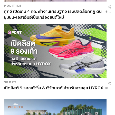
ครั้งที่ผมเคยทำ และมีการทดลองหลายอย่างเป็นครั้งแรก ผม
POLITICS
ค่อนข้างหนักใจว่าจะทำอย่างไรให้เรื่องจริงมันสนุกได้ขนาด
ศุภจี เปิดเกม 4 คณะทำงานเศรษฐกิจ เร่งปลดล็อกกฎ ดัน
...
ชุมชน-เอสเอ็มอีเป็นเครื่องยนต์ใหม่
นั้น บางครั้งผมก็ต้องหลอกทีมงาน หรือเขียนบทสองแบบเพื่อ
หลอกนักแสดงรวมถึงตัวประกอบ เพื่อให้ได้เห็นสิ่งที่เกิดขึ้น
จริงๆ รีแอ็กชันจริงๆ ของพวกเขา
ซึงรี:
ผมเป็นคนไม่ค่อยตกใจอะไร แต่กับเรื่องนี้บางครั้งมันก็
ตกใจจริงๆ ทุกอย่างเป็นเรื่องจริง ผมโดนหลอก โดนแกล้ง
จริงๆ เป็นปฏิกิริยาที่เกิดขึ้นจริง เป็นธรรมชาติของผมจริง
สำหรับ
YG FSO
ผมพยายามไม่อ่านรายละเอียดของบทเพื่อ
จะไม่ให้มันกลายเป็นละครหรือซีรีส์เกินไป ผมจะฟังราย
ละเอียดคร่าวๆ จากโปรดิวเซอร์ว่าวันนี้จะเล่นอะไรกันบ้าง
SPORT
แล้วผมก็เล่นจากคาแรกเตอร์ผม ตัวผมจริงๆ ผมพยายาม
เปิดลิสต์ 9 รองเท้าวิ่ง & เวิร์กเอาต์ สำหรับสายลุย HYROX
...
แสดงคาแรกเตอร์ที่แท้จริงของผมในรายการนี้
แล้วผมอยากขอบคุณศิลปินนอกค่าย YG อย่าง ซอนมี (อดีต
สมาชิกวง Wonder Girls) ที่สนิทกันเป็นการส่วนตัวอยู่แล้ว ผม