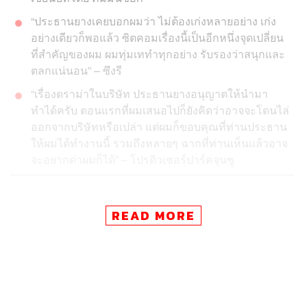
“ประธานยางเคยบอกผมว่า ไม่ต้องเก่งหลายอย่าง เก่ง
อย่างเดียวก็พอแล้ว ซิตคอมเรื่องนี้เป็นอีกหนึ่งจุดเปลี่ยน
ที่สำคัญของผม ผมทุ่มเททำทุกอย่าง รับรองว่าสนุกและ
ตลกแน่นอน” – ซึงรี
“เรื่องดราม่าในบริษัท ประธานยางอนุญาตให้นำมา
ทำได้ครับ ตอนแรกที่ผมเสนอไปก็ยังคิดว่าอาจจะโดนไล่
ออกจากบริษัทหรือเปล่า แต่ผมก็ขอบคุณที่ท่านประธาน
ให้ผมได้ทำงานนี้ รวมถึงหลายๆ ฉากที่ท่านเห็นแล้วอาจ
จะอยากด่าผมก็ได้” – โปรดิวเซอร์ปาร์คจุนซู
READ MORE