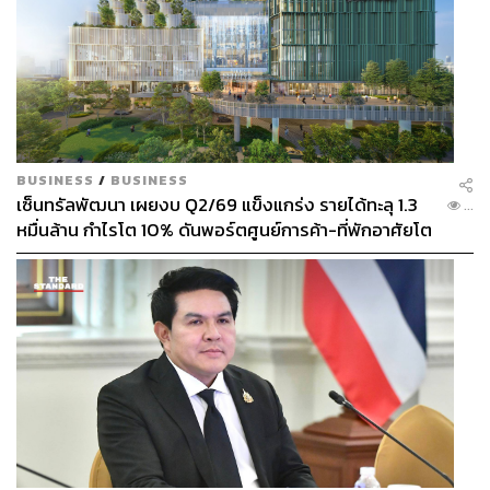
ก็ยินดีมากที่เธอมาร่วมงานด้วย ส่วน ซนนาอึน (วง Apink) ผม
ไปหาเธอเองเพื่อชวนมาออกรายการนี้ เพราะนี่เป็นปัจจัย
สำคัญที่ทำให้รายการสนุกมากยิ่งขึ้น
BUSINESS
/
BUSINESS
เซ็นทรัลพัฒนา เผยงบ Q2/69 แข็งแกร่ง รายได้ทะลุ 1.3
...
หมื่นล้าน กำไรโต 10% ดันพอร์ตศูนย์การค้า-ที่พักอาศัยโต
ยกแผง
ซึงรี คุณมีธุรกิจหลายอย่าง ทั้งร้านราเมน คาเฟ่ บาร์ จาก
บทบาทในชีวิตจริง คุณนำประสบการณ์เหล่านั้นมาใช้ในซิต