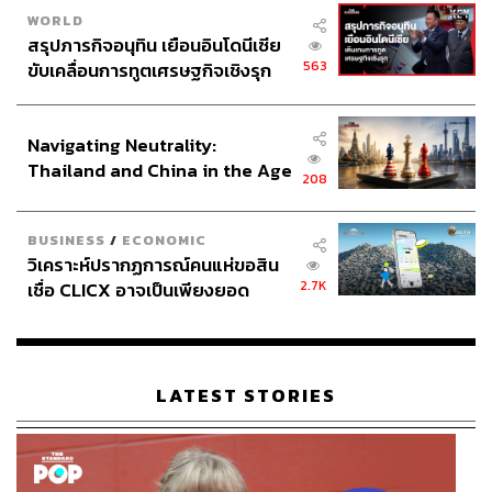
แนะนำซึงรีที่มีความคล้ายประธานที่สุด
WORLD
สรุปภารกิจอนุทิน เยือนอินโดนีเซีย
ซึงรี:
ผมว่าไม่นะ สมาชิก BIGBANG หลายคนที่เหมือน
563
ขับเคลื่อนการทูตเศรษฐกิจเชิงรุก
ประธานกว่านี้ แต่พวกเขาเข้ากรมกันหมด
ประกาศหุ้นส่วนยุทธศาสตร์ไทย –
อินโดนีเซีย
Navigating Neutrality:
นอกจากเป็นเรื่องจริงในบริษัท อยากรู้ว่าคาแรกเตอร์ในเรื่อง
Thailand and China in the Age
คือตัวตนจริงๆของคุณด้วยหรือเปล่า
208
of a New Global Order
ซึงรี:
ผมบอกได้เลยว่านี่เป็นเรื่องดราม่าที่เกิดขึ้นใน YG จริงๆ
บางเรื่องหลายคนน่าจะจำได้ อย่างการลาออกของศิลปินที่
BUSINESS
/
ECONOMIC
หมดสัญญา ข่าวฉาวของศิลปิน รวมถึงเรื่องเกี่ยวกับตัวผม
วิเคราะห์ปรากฏการณ์คนแห่ขอสิน
ด้วย ผมยังปรึกษากับโปรดิวเซอร์ปาร์ค เขาก็บอกว่าถ้าเป็น
2.7K
เชื่อ CLICX อาจเป็นเพียงยอด
เรื่องจริงและมีคนรู้ ทำไมเราจะถ่ายทอดออกมาไม่ได้
ภูเขาน้ำแข็ง ของปัญหาหนี้ครัว
เรือนไทยที่ถูกซุกไว้
ส่วนเรื่องที่เกี่ยวกับตัวผม เขาบอกว่าเพื่อสร้างความตลกให้
คนดู แม้ว่ามันจะเป็นเรื่องเซนสิทีฟ แต่ก็จะทำให้คนดูได้เห็น
LATEST STORIES
เสน่ห์ของผม และกลายเป็นความประทับใจได้ นี่เป็นเหตุผลที่
ทำให้ผมตัดสินใจรับงานนี้
ปาร์คจุนซู:
เรื่องที่เกิดขึ้นในบริษัท ประธานยางอนุญาตให้