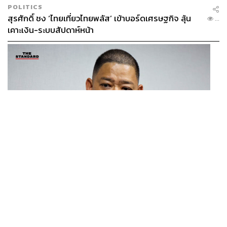
คอมเรื่องนี้บ้างไหม ในฐานะหัวหน้าหน่วยงาน YG FSO
POLITICS
ซึงรี:
ก่อนหน้านี้ผมไม่มีประสบการณ์ด้านการทำธุรกิจเลย
สุรศักดิ์ ชง ‘ไทยเที่ยวไทยพลัส’ เข้าบอร์ดเศรษฐกิจ ลุ้น
...
แล้วยังไม่ค่อยเก่งเรื่องนี้ด้วย ไม่เคยศึกษาอย่างจริงจัง แต่ที่ผม
เคาะเงิน-ระบบสัปดาห์หน้า
ทำมันได้ก็เพราะว่ามีเพื่อนนักธุรกิจเก่งๆ ค่อนข้างเยอะ ที่เล่น
ซิตคอมเรื่องนี้ก็เช่นกัน ผมไม่ได้เก่งอะไร แต่มีทีมงานเก่งๆ
อยู่รอบตัว ผมเลยมั่นใจว่าซิตคอม
YG FSO
จะประสบความ
สำเร็จแน่นอน
เมื่อช่วงต้นปี คุณได้รับหน้าที่ในฐานะผู้บริหารของค่าย YG มี
โครงการอะไรที่คุณทำเพื่อบริษัทในตอนนี้บ้าง
ซึงรี:
เราเปิดบริษัท YGX ซึ่งเป็นเครือข่ายของ YG ตอนนี้
ดำเนินธุรกิจเป็นโรงเรียนเปิดอบรมให้กับนักเรียนหรือเด็กๆ ที่
อยากเป็นศิลปิน สอนร้องเพลง และเต้นรำด้วย ส่วนผมเองก็
มีหน้าที่คัดเลือกเด็กๆ ที่มีศักยภาพเพื่อในอนาคตอาจจะได้มา
THAILAND
โฆษก กห.-ทร. ชี้แจงแผนจัดหาเรือฟริเกตเป้าหมายสูงสุด
ทำงานเป็นศิลปินกับ YG
...
8 ลำ พิจารณาแยกทีละลำ โปร่งใส ไร้ล็อกสเปก
คุณจะเข้ากรมช่วงต้นปีหน้า วางแผนว่าจะทำอะไรบ้างใน
ช่วงเวลานี้
ซึงรี:
ตอนพี่ๆ BIGBANG เข้ากรมกันหมด พี่ทุกคนฝากกับผม