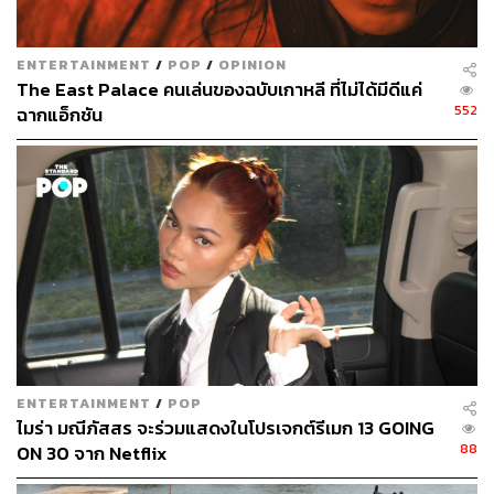
ไปทั้งฮอลล์
“ผมอยากจะขอเปิดตัว
YG FSO
กับทุกท่าน เพราะเป็นผลงาน
ENTERTAINMENT
/
POP
/
OPINION
The East Palace คนเล่นของฉบับเกาหลี ที่ไม่ได้มีดีแค่
ที่ผมภาคภูมิใจ มันเกิดขึ้นจากบริษัท YG ทั้งที่เรากำลังอยู่ใน
552
ฉากแอ็กชัน
ภาวะวิกฤตจากการที่ BIGBANG เข้ากรมกันไปเกือบหมด
รวมถึงข่าวฉาวต่างๆ ที่เกิดขึ้น นั่นทำให้ประธานยางมอบ
หน้าที่สำคัญให้ผม และนี่เป็นโอกาสที่ผมอยากขอบคุณท่าน
ประธานยางอีกครั้ง
“ที่ผมยอมรับตำแหน่งก็เพราะผมรัก YG ชีวิตของผมอยู่ที่นี่มา
ตลอด สมาชิกทุกคนของ BIGBANG ก็ทุ่มเททำงานเต็มที่
ท่านประธานยางเป็นเหมือนพ่ออีกคนของผม ถ้าท่านไม่
พยายามกับพวกเราอย่างหนัก ก็คงไม่มีผมมายืนพูดอยู่บนเวที
อย่างในวันนี้
ENTERTAINMENT
/
POP
“ประธานยางเคยบอกผมว่า ไม่ต้องเก่งหลายอย่าง เก่งอย่าง
ไมร่า มณีภัสสร จะร่วมแสดงในโปรเจกต์รีเมก 13 GOING
เดียวก็พอแล้ว จุดเด่นของผมคือความพยายาม ความตั้งใจ
88
ON 30 จาก Netflix
และความกระตือรือร้น ซิตคอมเรื่องนี้เป็นอีกหนึ่งจุดเปลี่ยนที่
สำคัญ ผมทุ่มเททำทุกอย่าง รับรองว่าสนุกและตลกแน่นอน”