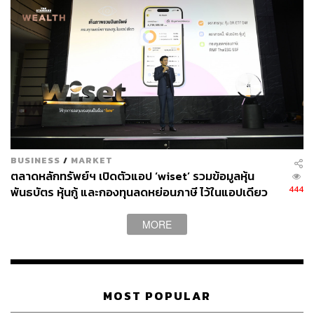
535
ABOUT THE AUTHOR
BUSINESS
/
MARKET
THE STANDARD WEALTH
ตลาดหลักทรัพย์ฯ เปิดตัวแอป ‘wiset’ รวมข้อมูลหุ้น
สำนักข่าวเศรษฐกิจ ธุรกิจ และการลงทุน โดย
444
พันธบัตร หุ้นกู้ และกองทุนลดหย่อนภาษี ไว้ในแอปเดียว
ทีมข่าว THE STANDARD
MORE
MOST POPULAR