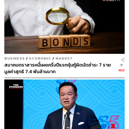
กลาง-ยาว เพื่อรับผลตอบแทนที่มั่นคง
ในบริบทนี้ หุ้นกู้ของบริษัทที่มีพื้นฐานแข็งแกร่งอย่าง BGRIM
จึงถือเป็นทางเลือกที่น่าสนใจสำหรับผู้ที่มองหา ‘ความมั่นคง
พร้อมศักยภาพการเติบโต’ โดยเฉพาะผู้ที่ต้องการลงทุนใน
บริษัทพลังงานสะอาดซึ่งมีโอกาสเติบโตต่อเนื่องในระยะยาว
BUSINESS
/
ECONOMIC
/
MARKET
หุ้นกู้ BGRIM ตัวแทนของความมั่นคง และความยั่งยืน
สมาคมตราสารหนี้เผยครึ่งปีแรกหุ้นกู้ผิดนัดชำระ 7 ราย
460
มูลค่าสุทธิ 7.4 พันล้านบาท
จากผู้ผลิตพลังงานที่เริ่มต้นในประเทศไทย สู่การขยายธุรกิจ
ในกว่า 15 ประเทศทั่วโลก BGRIM ไม่เพียงสร้างพลังงานเพื่อ
ขับเคลื่อนเศรษฐกิจ แต่ยังสร้าง ‘พลังแห่งความยั่งยืน’ ให้กับ
สังคม ผ่านการลงทุนในเทคโนโลยีสะอาด การบริหารจัดการ
ที่โปร่งใส และการเติบโตอย่างมีความรับผิดชอบ
หุ้นกู้ครั้งนี้จึงไม่ใช่เพียงเครื่องมือทางการเงิน หากแต่เป็น
โอกาสร่วมเดินทางกับองค์กรที่สร้างสมดุลระหว่าง ‘ผล