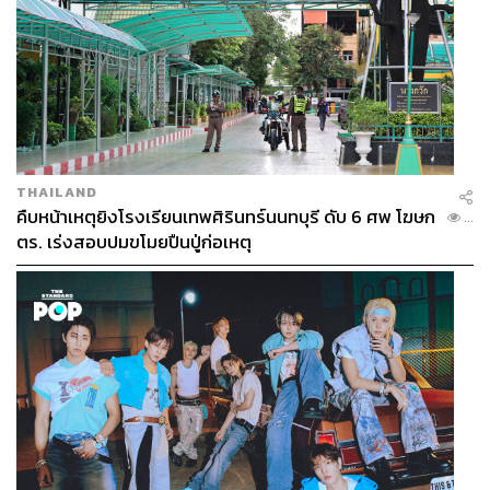
THAILAND
คืบหน้าเหตุยิงโรงเรียนเทพศิรินทร์นนทบุรี ดับ 6 ศพ โฆษก
...
ตร. เร่งสอบปมขโมยปืนปู่ก่อเหตุ