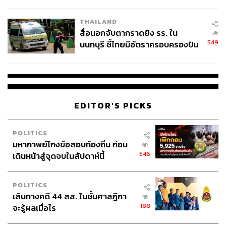
ชั่วคราว หลังเหตุใช้อาวุธปืนภายใน
โรงเรียนคลี่คลาย
THAILAND
สื่อนอกจับตากราดยิง รร. ใน
549
นนทบุรี ชี้ไทยมีอัตราครอบครองปืน
สูงในระดับต้นของภูมิภาค
EDITOR'S PICKS
POLITICS
มหากาพย์โกงข้อสอบท้องถิ่น ก่อน
546
เดินหน้าสู่จุดจบในสัปดาห์นี้
POLITICS
เส้นทางคดี 44 สส. ในชั้นศาลฎีกา
188
จะรู้ผลเมื่อไร