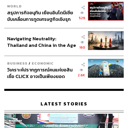
WORLD
สรุปภารกิจอนุทิน เยือนอินโดนีเซีย
529
ขับเคลื่อนการทูตเศรษฐกิจเชิงรุก
ประกาศหุ้นส่วนยุทธศาสตร์ไทย –
อินโดนีเซีย
Navigating Neutrality:
Thailand and China in the Age
160
of a New Global Order
BUSINESS
/
ECONOMIC
วิเคราะห์ปรากฏการณ์คนแห่ขอสิน
2.6K
เชื่อ CLICX อาจเป็นเพียงยอด
ภูเขาน้ำแข็ง ของปัญหาหนี้ครัว
เรือนไทยที่ถูกซุกไว้
LATEST STORIES