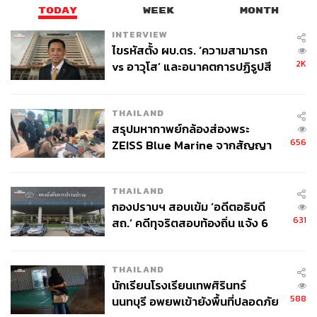
TODAY
WEEK
MONTH
INTERVIEW
ไขรหัสตั้ง ผบ.ตร. ‘ความสามารถ
2K
vs อาวุโส’ และอนาคตการปฏิรูปสี
กากี กับ พล.ต.อ. เอก อังสนานนท์
THAILAND
สรุปมหากาพย์กล้องส่องพระ
656
ZEISS Blue Marine จากสัญญา
ผลิต 8.3 ล้าน สู่ข้อพิพาท ‘มา
เวลล์ฯ’ ฟ้อง ‘โทน บางแค’ ผิดนัด
THAILAND
จ่ายหนี้-แอบระบุแบรนด์
กองปราบฯ สอบเข้ม ‘อดีตอธิบดี
631
สถ.’ คดีทุจริตสอบท้องถิ่น แจ้ง 6
ข้อหาหนัก จ่อชง ป.ป.ช. 12 ส.ค. นี้
THAILAND
นักเรียนโรงเรียนเทพศิรินทร์
588
นนทบุรี อพยพเข้ายังพื้นที่ปลอดภัย