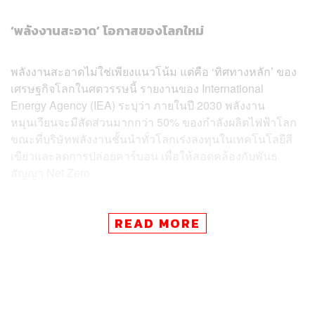
‘พลังงานสะอาด’ โอกาสของโลกใหม่
พลังงานสะอาดไม่ใช่เพียงแนวโน้ม แต่คือ ‘ทิศทางหลัก’ ของ
เศรษฐกิจโลกในศตวรรษนี้ รายงานของ International
Energy Agency (IEA) ระบุว่า ภายในปี 2030 พลังงาน
หมุนเวียนจะมีสัดส่วนมากกว่า 50% ของกำลังผลิตไฟฟ้าโลก
ขณะที่บริษัทพลังงานชั้นนำทั่วโลกเร่งลงทุนในเทคโนโลยีสี
เขียวและลดการปล่อยคาร์บอน เพื่อให้สอดคล้องกับพันธ
สัญญา Net Zero
ในประเทศไทย B.Grimm Power (BGRIM) คือหนึ่งในบริษัท
READ MORE
แนวหน้าของไทยในการขับเคลื่อนพลังงานสะอาด โดยมีเป้า
หมายเพิ่มกำลังการผลิตเป็น 10,000 เมกะวัตต์ ภายในปี 2573
และเป็นองค์กรที่ปล่อยก๊าซเรือนกระจกสุทธิเป็นศูนย์ภายในปี
2593 ปัจจุบัน BGRIM ดำเนินธุรกิจในกว่า 15 ประเทศ และ
เป็นบริษัทพลังงานภายใต้ บี.กริม บริษัทที่เก่าแก่ที่สุดใน
ประเทศไทยที่ดำเนินธุรกิจมายาวนานกว่า 147 ปี