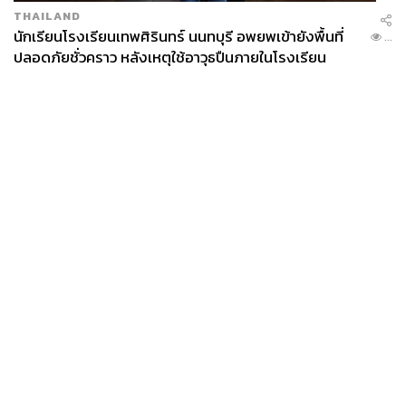
THAILAND
นักเรียนโรงเรียนเทพศิรินทร์ นนทบุรี อพยพเข้ายังพื้นที่
...
ปลอดภัยชั่วคราว หลังเหตุใช้อาวุธปืนภายในโรงเรียน
คลี่คลาย
News
Wealth
Pop
Podcast
Video
Now
Opinion
Careers
Events
Privacy
About
Contact
Policy
FOR
ADVERTISING
MEMBERSHIP