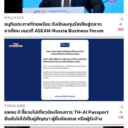
ตอบแทนทางเศรษฐกิจ’ และ ‘ผลลัพธ์ทางสังคมและสิ่ง
แวดล้อม’
POLITICS
อ้างอิง:
อนุทินประกาศไทยพร้อม รับนักลงทุนรัสเซียสู่ตลาด
160
อาเซียน บนเวที ASEAN-Russia Business Forum
https://www.bloomberg.com/professional/insights/ma
rkets/indices-2025-outlook-fixed-income/?utm_sourc
e=chatgpt.com
สามารถติดตาม THE STANDARD WEALTH
ผ่านแอปพลิเคชันต่างๆ ที่คุณสะดวกหรือใช้งานอยู่แล้วได้เลย
THAILAND
TAGS:
นักลงทุน
หุ้นกู้
ธุรกิจพลังงาน
แพลน บี ชี้แจงไม่เกี่ยวข้องโครงการ TH-AI Passport
บมจ.บี.กริม เพาเวอร์ (BGRIM)
1.1K
ยืนยันไม่ได้เป็นคู่สัญญา ผู้ยื่นข้อเสนอ หรือผู้รับจ้าง