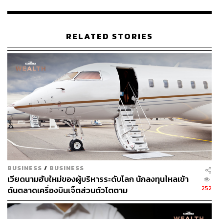
สามารถสอบถามข้อมูลเพิ่มเติม หรือจองซื้อผ่าน 9 สถาบัน
การเงินชั้นนำ ได้แก่ ธ.กรุงเทพ (ยกเว้นสาขาไมโคร) ธ.กสิกร
RELATED STORIES
ไทย ธ.ยูโอบี ธ.ซีไอเอ็มบี ไทย ธ.ออมสิน บล.เกียรตินาคินภัทร
บล.เอเซีย พลัส บล.กรุงไทย เอ็กซ์สปริง และ บล.หยวนต้า
หุ้นกู้ในจังหวะ ‘ดอกเบี้ยขาลง’ มุมมองจากตลาดโลก
ในช่วงที่ธนาคารกลางหลายประเทศ โดยเฉพาะสหรัฐฯ เริ่ม
ส่งสัญญาณ ‘ลดดอกเบี้ย’ เพื่อตอบรับเศรษฐกิจที่ชะลอตัว หุ้น
กู้จึงกลายเป็นสินทรัพย์ที่นักลงทุนทั่วโลกให้ความสนใจมาก
ขึ้น เพราะราคาหุ้นกู้มีแนวโน้มปรับขึ้นเมื่ออัตราดอกเบี้ยลด
ลง
BUSINESS
/
BUSINESS
เวียดนามฮับใหม่ของผู้บริหารระดับโลก นักลงทุนไหลเข้า
บทวิเคราะห์จาก Bloomberg Global Bond Index ชี้ว่า ปี
252
ดันตลาดเครื่องบินเจ็ตส่วนตัวโตตาม
2025 เป็นปีที่ผลตอบแทนจากพันธบัตรเอกชนทั่วโลกเริ่มฟื้น
ตัว หลังผ่านจุดต่ำสุดของวัฏจักรดอกเบี้ย และนักลงทุนระดับ
สถาบันจำนวนมากเริ่มกลับมาถือครองตราสารหนี้ระยะ