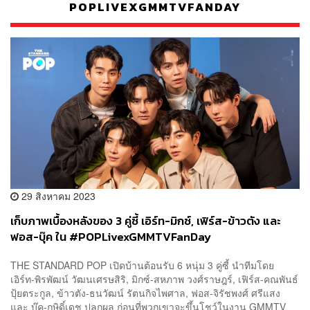
POPLIVEXGMMTVFANDAY
29 สิงหาคม 2023
เก็บภาพเบื้องหลังของ 3 คู่ซี้ เอิร์ท-มิกซ์, เฟิร์ส-ข้าวตัง และ
ฟอส-บุ๊ค ใน #POPLivexGMMTVFanDay
THE STANDARD POP เปิดบ้านต้อนรับ 6 หนุ่ม 3 คู่ซี้ นำทีมโดย
เอิร์ท-พิรพัฒน์ วัฒนเศรษสิริ, มิกซ์-สหภาพ วงศ์ราษฎร์, เฟิร์ส-คณพันธ์
ปุ้ยตระกูล, ข้าวตัง-ธนวัฒน์ รัตนกิจไพศาล, ฟอส-จิรัชพงศ์ ศรีแสง
และ บุ๊ค-กษิดิ์เดช ปลูกผล ก่อนที่พวกเขาจะขึ้นโชว์ในงาน GMMTV