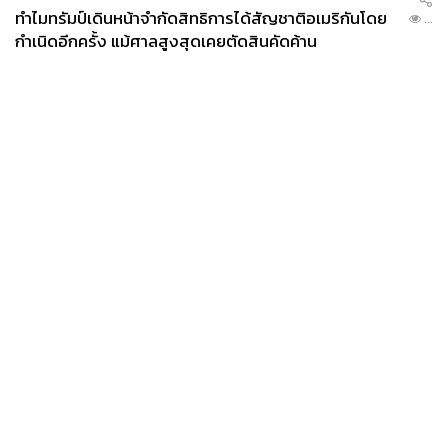
ทำไมทรัมป์เดินหน้าจำกัดสิทธิการได้สัญชาติอเมริกันโดย
...
กำเนิดอีกครั้ง แม้ศาลสูงสุดเคยตัดสินคัดค้าน
News
Wealth
Pop
Podcast
Video
Now
Opinion
Careers
Events
Privacy
About
Contact
Policy
FOR
ADVERTISING
MEMBERSHIP