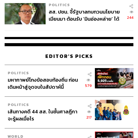
POLITICS
Balmain Hair เปิดตัวป๊อปอัพสโตร์ครั้งแรกในไทยที่คิง เพา
สส. ปชน. จี้รัฐบาลทบทวนนโยบาย
เวอร์ รางน้ำ และชูคอลเล็กชันพิเศษ Heritage 1974 น้ำหอม
244
เมียนมา ต้อนรับ ‘มินอ่องหล่าย’ ได้
สำหรับเส้นผม เพื่อฉลองครบรอบ 50 ปี ไฮไลต์คือ 3 กลิ่น
แค่สัญญาว่างเปล่า
พิเศษ ได้แก่ Ginger 1974, Cardamom 1974 และ Vetiver
1974 ที่รังสรรค์โดยนักปรุงน้ำหอมชื่อดังชาวฝรั่งเศส Cécile
Zarokian
EDITOR'S PICKS
POLITICS
มหากาพย์โกงข้อสอบท้องถิ่น ก่อน
579
เดินหน้าสู่จุดจบในสัปดาห์นี้
POLITICS
เส้นทางคดี 44 สส. ในชั้นศาลฎีกา
217
จะรู้ผลเมื่อไร
WORLD