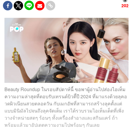
202
Beauty Roundup ในรอบสัปดาห์นี้ ขอพาผู้อ่านไปส่องไอเท็ม
ความงามล่าสุดที่ตอบรับเทรนด์บิวตี้ปี 2024 ที่มาแรงด้วยลุคอ
วดผิวเนียนสวยตลอดวัน กับเมกอัพที่สามารถสร้างลุคตั้งแต่
แบบมินิมัลไปจนถึงลุคจัดเต็ม เราได้รวบรวมไอเท็มเด็ดที่เพิ่ง
วางจำหน่ายสดๆ ร้อนๆ ทั้งเครื่องสำอางและสกินแคร์ ถ้า
พร้อมแล้วมาอัปเดตความงามไปพร้อมๆ กันเลย