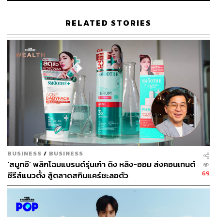
RELATED STORIES
BUSINESS
/
BUSINESS
‘สมูทอี’ พลิกโฉมแบรนด์รุ่นเก๋า ดึง หลิง-ออม ส่งคอนเทนต์
69
ซีรีส์แนวตั้ง สู้ตลาดสกินแคร์ชะลอตัว