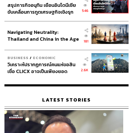
สรุปภารกิจอนุทิน เยือนอินโดนีเซีย
546
ขับเคลื่อนการทูตเศรษฐกิจเชิงรุก
ประกาศหุ้นส่วนยุทธศาสตร์ไทย –
อินโดนีเซีย
Navigating Neutrality:
Thailand and China in the Age
181
of a New Global Order
BUSINESS
/
ECONOMIC
วิเคราะห์ปรากฏการณ์คนแห่ขอสิน
2.6K
เชื่อ CLICX อาจเป็นเพียงยอด
ภูเขาน้ำแข็ง ของปัญหาหนี้ครัว
เรือนไทยที่ถูกซุกไว้
LATEST STORIES
Giorgio Armani
Giorgio Armani เปิดตัว Prisma Glass ลิปกลอสเนื้อบางเบาที่