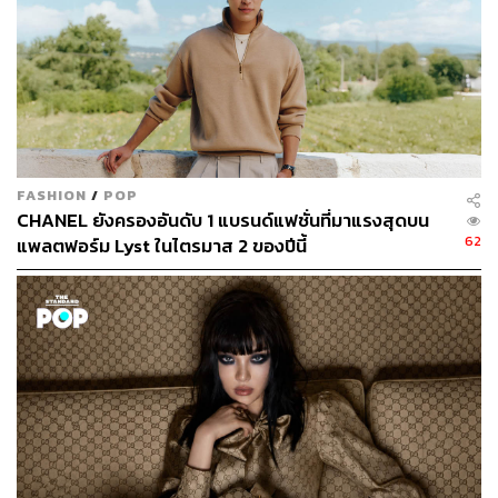
Gucci Beauty
Gucci Beauty เปิดตัวน้ำหอม Gucci Flora Gorgeous Orchid
Eau de Parfum กลิ่นที่ 4 ในตระกูล #GucciFlora โดยมี Miley
FASHION
/
POP
Cyrus เป็นพรีเซนเตอร์ น้ำหอมนี้เป็นกลิ่นโอโซนฟลอรัลกูร์
CHANEL ยังครองอันดับ 1 แบรนด์แฟชั่นที่มาแรงสุดบน
มองด์ขวดแรกของ Gucci ออกแบบกลิ่นโดย Marie
62
แพลตฟอร์ม Lyst ในไตรมาส 2 ของปีนี้
Salamagne