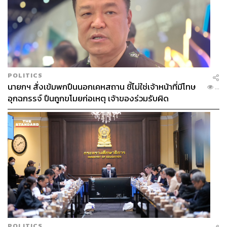
ให้ความแวววาวดุจกระจก และบำรุงริมฝีปากด้วยเทคโนโลยี
Oil-In-Gloss ผสานส่วนผสมเพิ่มความแวววาว 62% และสค
วาเลน 15% ช่วยเพิ่มความชุ่มชื้นยาวนานถึง 24 ชั่วโมง มีให้
เลือก 7 เฉดสี ตั้งแต่ใสไปจนถึงสีสันสดใส
ภาพ: Courtesy of Brands
POLITICS
นายกฯ สั่งเข้มพกปืนนอกเคหสถาน ชี้ไม่ใช่เจ้าหน้าที่มีโทษ
...
TAGS:
Gucci Beauty
Skincare
สกินแคร์
ลิปกลอส
อุกฉกรรจ์ ปืนถูกขโมยก่อเหตุ เจ้าของร่วมรับผิด
Gucci
Beauty Roundup
น้ำหอม
Balmain
เครื่องสำอาง
Hourglass
Giorgio Armani
202
POLITICS