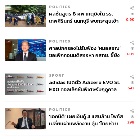
POLITICS
ผลชันสูตร 8 ศพ เหตุยิงใน รร.
0.9K
เทพศิรินทร์ นนทบุรี พบกระสุนเข้า
จุดสำคัญ ‘ศีรษะ-หน้าอก’ ครูถูกยิง
4 นัด จากระยะไกล
POLITICS
ศาลปกครองไม่รับฟ้อง ‘หมอสรณ’
689
ขอเพิกถอนมติสรรหา กสทช. ชี้ยัง
ไม่ใช่ผู้เดือดร้อนเสียหาย
SPORT
adidas เปิดตัว Adizero EVO SL
542
EXO คอลเล็กชันพิเศษรับฤดูกาล
College Football
POLITICS
‘เอกนิติ’ เผยเงินกู้ 4 แสนล้าน โฟกัส
298
เปลี่ยนผ่านพลังงาน ลุ้น ‘ไทยช่วย
Balmain Hair
ไทยพลัส’ เฟส 2 รอประเมินความ
เหมาะสม