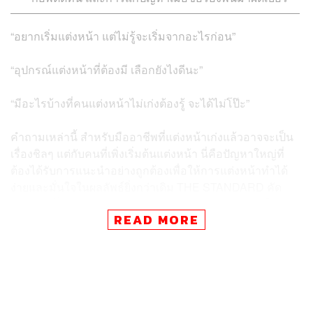
“อยากเริ่มแต่งหน้า แต่ไม่รู้จะเริ่มจากอะไรก่อน”
“อุปกรณ์แต่งหน้าที่ต้องมี เลือกยังไงดีนะ”​
“มีอะไรบ้างที่คนแต่งหน้าไม่เก่งต้องรู้ จะได้ไม่โป๊ะ”
คำถามเหล่านี้ สำหรับมืออาชีพที่แต่งหน้าเก่งแล้วอาจจะเป็น
เรื่องชิลๆ แต่กับคนที่เพิ่งเริ่มต้นแต่งหน้า นี่คือปัญหาใหญ่ที่
ต้องได้รับการแนะนำอย่างถูกต้องเพื่อให้การแต่งหน้าทำได้
ง่ายและมั่นใจในผลลัพธ์ยิ่งกว่าเดิม THE STANDARD คัด
สรร 5 เคล็ดลับสำหรับการแต่งหน้าที่ควรรู้มาฝาก เพื่อให้การ
READ MORE
แต่งหน้าครั้งต่อไปง่ายขึ้นสำหรับผู้เริ่มต้น
ใช้อะไรลงรองพื้นดี
We Say:
สำหรับมือใหม่ ไม่อยากให้เริ่มต้นด้วยการซื้ออุปก
รณ์แพงๆ เช่น แปรงลงรองพื้นแบบที่มืออาชีพใช้กัน เพราะ
แม้แต่ช่างแต่งหน้าเก่งๆ ก็มักจะแนะนำให้ใช้มือของตัวเองดี