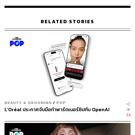
RELATED STORIES
Editor’s Pick
ถ้าใครไม่ชอบให้มือเลอะเนื้อผลิตภัณฑ์ อยากลองใช้อุปกรณ์
เป็นตัวช่วย เราแนะนำฟองน้ำแต่งหน้า Beauty Blender (825
บาท) ที่สามารถใช้งานได้อเนกประสงค์ ทั้งลงไพรเมอร์ บร
อนเซอร์ รองพื้น หรือแม้แต่แป้งก็สามารถใช้ฟองน้ำลงบนผิว
ได้เช่นกัน
ป้องกันเมกอัพไหลเยิ้มด้วยเซตติ้งสเปรย์
We Say:
หลังแต่งหน้าเสร็จ อย่าลืมฉีดผิวหน้าด้วยเซตติ้งส
เปรย์เสมอ นอกจากจะช่วยฟิกซ์เมกอัพให้ติดทนนาน ไม่ไหล
BEAUTY & GROOMING
/
POP
เยิ้มระหว่างวันแล้ว ยังช่วยให้สีสันของเมกอัพไม่ดรอป ไม่
L’Oréal ประกาศจับมือทำพาร์ตเนอร์ชิปกับ OpenAI
เพี้ยน ที่สำคัญยังมีสารบำรุงที่ทำให้ผิวหน้าแลดูสดชื่นสุขภาพ
73
ดี