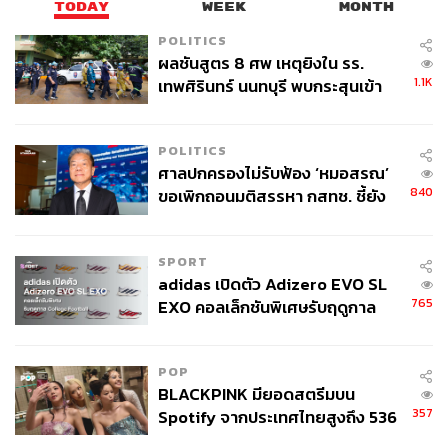
TODAY
WEEK
MONTH
สีสันที่สนุกขึ้น
POLITICS
ผลชันสูตร 8 ศพ เหตุยิงใน รร.
อายไลเนอร์ เริ่มต้นใช้แบบดินสอเวิร์กที่สุด
1.1K
เทพศิรินทร์ นนทบุรี พบกระสุนเข้า
We Say:
เป็นมือใหม่ แม้ใจจะนิ่ง แต่ถ้ามือไม่นิ่งก็ช่วยอะไร
จุดสำคัญ ‘ศีรษะ-หน้าอก’ ครูถูกยิง
ไม่ได้ ดังนั้นควรเริ่มต้นจากไอเท็มที่ใช้งานง่ายๆ ก่อน เรา
4 นัด จากระยะไกล
แนะนำอายไลเนอร์แบบดินสอ ซึ่งเมกอัพอาร์ทิสต์มืออาชีพ
POLITICS
หลายคนแนะนำมือใหม่แบบนี้เช่นกัน เพราะแบบดินสอเขียน
ศาลปกครองไม่รับฟ้อง ‘หมอสรณ’
ง่าย ควบคุมง่ายกว่าแบบลิควิด หรือแบบเจลที่ต้องอาศัยความ
840
ขอเพิกถอนมติสรรหา กสทช. ชี้ยัง
เชี่ยวชาญเป็นพิเศษ เพราะหากมือไม่นิ่ง วาดไม่เป๊ะ แบบ
ไม่ใช่ผู้เดือดร้อนเสียหาย
ลิควิดและแบบเจลจะสร้างความเสียหายให้การแต่งหน้า
SPORT
มากกว่า
adidas เปิดตัว Adizero EVO SL
765
EXO คอลเล็กชันพิเศษรับฤดูกาล
College Football
POP
BLACKPINK มียอดสตรีมบน
357
Spotify จากประเทศไทยสูงถึง 536
ล้านครั้ง ตลอด 10 ปีที่ผ่านมา