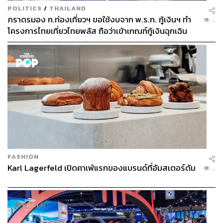
Beauty 101
POLITICS
/
THAILAND
ภราดรมอง ก.ท่องเที่ยวฯ ขอใช้งบจาก พ.ร.ก. กู้เงินฯ ทำ
...
โครงการไทยเที่ยวไทยพลัส ถือว่าเข้าเกณฑ์กู้เงินฉุกเฉิน
51
ABOUT THE AUTHOR
ภูริตา บุญล้อม
Beauty Editor | THE STANDARD LIFE
FASHION
Karl Lagerfeld เปิดคาเฟ่แรกของแบรนด์ที่อัมสเตอร์ดัม
...