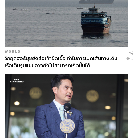
WORLD
วิกฤตฮอร์มุซยังส่อเค้ายืดเยื้อ ทำไมการเปิดเส้นทางเดิน
...
เรือเต็มรูปแบบอาจยังไม่สามารถเกิดขึ้นได้
Editor’s Pick
จะใช้รองพื้นทั้งที ขอแนะนำรองพื้นดีๆ ที่ยิ่งใช้ยิ่งได้รับการ
บำรุงผิวไปในตัวกับ Skin Illusion SPF15 จาก Clarins (1,700
บาท) เป็นรองพื้นที่ให้ความรู้สึกเหมือนทาเซรั่มบำรุงผิว แต่มี
เฉดสีที่กลมกลืนไปกับสีผิว ทำให้ผิวเนียนสวยเป็นธรรมชาติ
เวลาทาให้กดๆ ลงบนผิวเหมือนตอนทาเซรั่ม
พิสูจน์อักษร:
ภาสิณี เพิ่มพันธุ์พงศ์
TAGS:
M.A.C
Maybelline
Urban Decay
Clarins