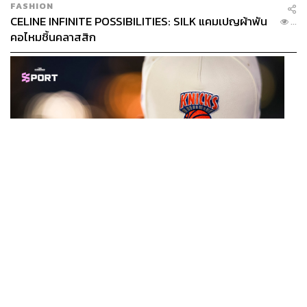
FASHION
CELINE INFINITE POSSIBILITIES: SILK แคมเปญผ้าพัน
...
คอไหมชิ้นคลาสสิก
SPORT
หมวกนิวยอร์ก นิกส์ ขึ้นแท่นเครื่องแต่งกายที่ฮอตที่สุดใน
...
โลก หลังคว้าแชมป์ NBA