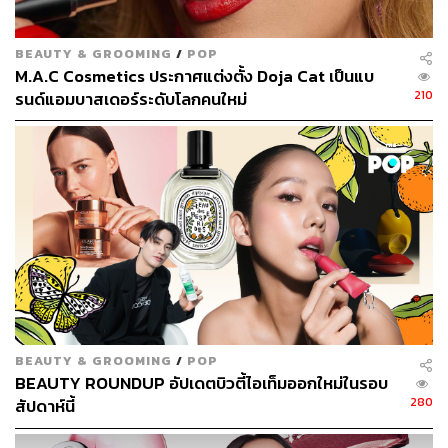
แนะนำ All Nighter Setting Spray จาก Urban Decay (500
บาท) เหมาะกับมือใหม่ด้วยขนาดพกพาแบบมินิ ช่วยให้เม
BEAUTY & GROOMING
/
POP
กอัพดูดีเหมือนแต่งเสร็จใหม่ๆ เหมาะกับทุกสภาพผิว และติด
M.A.C Cosmetics ประกาศแต่งตั้ง Doja Cat เป็นแบ
ทนนาน 16 ชั่วโมงยาวไป
210
รนด์แอมบาสเดอร์ระดับโลกคนใหม่
นึกจะทาอายแชโดว์ ต้องนึกถึงอายไพรเมอร์เสมอ
We Say:
มีสาวบิวตี้มือใหม่หลายคนที่ข้ามขั้นตอนนี้ไป
เพราะคิดว่าไม่สำคัญ ส่งผลให้ระหว่างวัน เปลือกตาที่ทาอาย
แชโดว์ไว้นั้นเป็นคราบ ตกร่อง แลดูไม่สวยงาม วิธีแก้ง่ายๆ
คือทาอายไพรเมอร์ก่อนที่จะทาอายแชโดว์เสมอ จะช่วยให้สี
ของอายแชโดว์สดใส สวยงาม ไม่ไหล และไม่เป็นคราบ
BEAUTY & GROOMING
/
POP
BEAUTY ROUNDUP อัปเดตบิวตี้ไอเท็มออกใหม่ในรอบ
280
สัปดาห์นี้