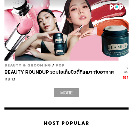
BEAUTY & GROOMING
/
POP
BEAUTY ROUNDUP รวมไอเท็มบิวตี้ที่เหมาะกับอากาศ
187
หนาว
Editor’s Pick
MORE
Prep + Prime 24-Hour Extend Eye Base จาก M.A.C (1,110
บาท) แม้ราคาจะเอาเรื่องอยู่ แต่ถือเป็นการลงทุนที่คุ้มค่าและ
สามารถใช้งานได้อย่างยาวนาน ซื้อครั้งเดียวแต่เอาอยู่ทุก
โทนสี เบื้องต้นเราแนะว่าถ้าจะทาอายแชโดว์ ควรเริ่มจาก
MOST POPULAR
โทนสีที่ทายังไงก็รอด เช่น โทนสีน้ำตาล น้ำตาลประกายทอง
เมื่อชำนาญการลงอายแชโดว์สีพื้นๆ แล้วค่อยไล่ระดับไปกับ