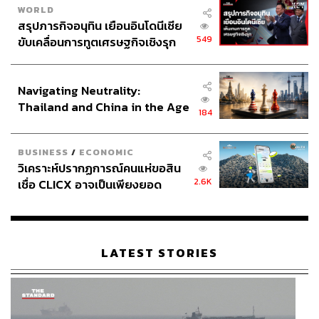
We Say:
เข้าใจว่าเป็นมือใหม่ บางทีก็พลาดตอนเลือกซื้อรอง
WORLD
พื้น แต่ทำอย่างไรถ้าซื้อมาผิด วิธีแก้ทำได้ง่ายๆ สมมติซื้อรอง
สรุปภารกิจอนุทิน เยือนอินโดนีเซีย
พื้นมาขาวกว่าผิวจริง ให้ผสมสีที่เข้มกว่าเข้ากับรองพื้นสีที่
549
ขับเคลื่อนการทูตเศรษฐกิจเชิงรุก
อ่อนกว่า จะช่วยให้รองพื้นมีสีที่ใกล้เคียงกับผิวจริงได้ โดยต้อง
ประกาศหุ้นส่วนยุทธศาสตร์ไทย –
กะปริมาณสีให้พอดี เมื่อทำบ่อยๆ จะเชี่ยวชาญขึ้นในการกะ
อินโดนีเซีย
Navigating Neutrality:
ปริมาณ และกรณีที่ลงคอนซีลเลอร์แล้วรู้สึกว่าเนื้อหนักไป
Thailand and China in the Age
สามารถผสมกับมอยส์เจอไรเซอร์เพื่อทำให้เนื้อเกลี่ยง่ายขึ้น
184
of a New Global Order
ได้
BUSINESS
/
ECONOMIC
วิเคราะห์ปรากฏการณ์คนแห่ขอสิน
2.6K
เชื่อ CLICX อาจเป็นเพียงยอด
ภูเขาน้ำแข็ง ของปัญหาหนี้ครัว
เรือนไทยที่ถูกซุกไว้
LATEST STORIES