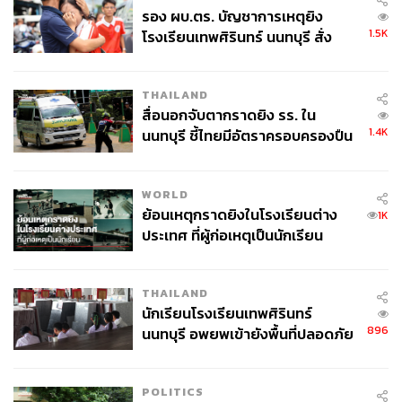
รอง ผบ.ตร. บัญชาการเหตุยิง
1.5K
โรงเรียนเทพศิรินทร์ นนทบุรี สั่ง
ค้นหา 2 รอบยืนยันไร้คนติดค้าง พบ
ศพปู่-ย่าที่บ้านพักผู้ก่อเหตุ
THAILAND
สื่อนอกจับตากราดยิง รร. ใน
1.4K
นนทบุรี ชี้ไทยมีอัตราครอบครองปืน
สูงในระดับต้นของภูมิภาค
WORLD
ย้อนเหตุกราดยิงในโรงเรียนต่าง
1K
ประเทศ ที่ผู้ก่อเหตุเป็นนักเรียน
THAILAND
นักเรียนโรงเรียนเทพศิรินทร์
896
นนทบุรี อพยพเข้ายังพื้นที่ปลอดภัย
ชั่วคราว หลังเหตุใช้อาวุธปืนภายใน
โรงเรียนคลี่คลาย
POLITICS