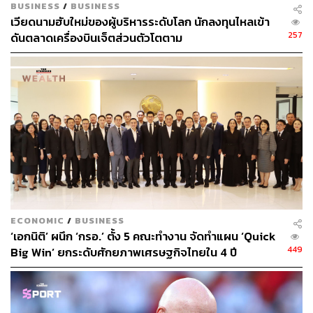
BUSINESS
/
BUSINESS
ABOUT THE AUTHOR
เวียดนามฮับใหม่ของผู้บริหารระดับโลก นักลงทุนไหลเข้า
257
ดันตลาดเครื่องบินเจ็ตส่วนตัวโตตาม
ชุตินันท์ สงวนประสิทธิ์
Content Creator สำนักข่าว THE
STANDARD
ECONOMIC
/
BUSINESS
‘เอกนิติ’ ผนึก ‘กรอ.’ ตั้ง 5 คณะทำงาน จัดทำแผน ‘Quick
449
Big Win’ ยกระดับศักยภาพเศรษฐกิจไทยใน 4 ปี