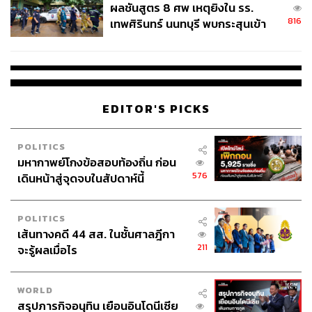
ผลชันสูตร 8 ศพ เหตุยิงใน รร.
816
เทพศิรินทร์ นนทบุรี พบกระสุนเข้า
จุดสำคัญ ‘ศีรษะ-หน้าอก’ ครูถูกยิง
4 นัด จากระยะไกล
EDITOR'S PICKS
POLITICS
มหากาพย์โกงข้อสอบท้องถิ่น ก่อน
576
เดินหน้าสู่จุดจบในสัปดาห์นี้
POLITICS
เส้นทางคดี 44 สส. ในชั้นศาลฎีกา
211
จะรู้ผลเมื่อไร
WORLD
สรุปภารกิจอนุทิน เยือนอินโดนีเซีย