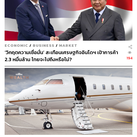
ถือหุ้นอย่างสม่ำเสมอเท่ากับ 0.48 บาทต่อหุ้น สำหรับผลการ
ดำเนินงาน 9 เดือนแรกของปี 2562 ซึ่งคิดเป็นอัตราผล
ตอบแทนต่อผู้ถือหุ้น (Dividend Yield) ประมาณ ร้อยละ 3.95
(คำนวณเต็มปี)
พิสูจน์อักษร: ลักษณ์นารา พักตร์เพียงจันทร์
ECONOMIC
/
BUSINESS
/
MARKET
‘วิกฤตความเชื่อมั่น’ สะเทือนเศรษฐกิจอินโดฯ เป้าการค้า
TAGS:
เศรษฐกิจ
การลงทุน
หุ้น
BCPG
194
2.3 หมื่นล้าน ไทยจะไปถึงหรือไม่?
บริษัท บีซีพีจี จำกัด (มหาชน)
บัณฑิต สะเพียรชัย
บริษัทหลักทรัพย์
40