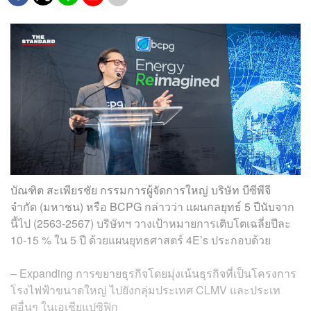
บัณฑิต สะเพียรชัย กรรมการผู้จัดการใหญ่ บริษัท บีซีพีจี
จำกัด (มหาชน) หรือ BCPG กล่าวว่า แผนกลยุทธ์ 5 ปีนับจาก
นี้ไป (2563-2567) บริษัทฯ วางเป้าหมายการเติบโตเฉลี่ยปีละ
10-15 % ใน 5 ปี ด้วยแผนยุทธศาสตร์ 4E’s ประกอบด้วย
– Expanding การขยายธุรกิจโดยมุ่งเน้นธุรกิจที่เป็นโครงการ
โรงไฟฟ้าขนาดใหญ่ ไปยังกลุ่มประเทศ CLMV และประเท
ศอื่นๆ ในเอเชียแปซิฟิก