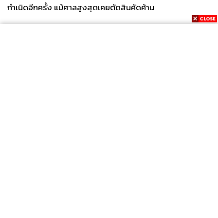
กำเนิดอีกครั้ง แม้ศาลสูงสุดเคยตัดสินคัดค้าน
News
Wealth
Pop
Podcast
Video
Now
Opinion
Careers
Events
Privacy
About
Contact
Policy
FOR
ADVERTISING
MEMBERSHIP