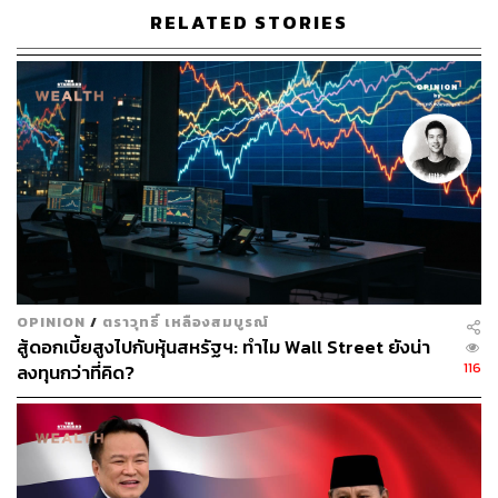
กับบริษัทผลิตกังหันลม และอยู่ในขั้นตอนการอนุมัติสัญญา
RELATED STORIES
การซื้อขายไฟฟ้าของรัฐบาลเวียดนามคาดว่าจะก่อสร้างและ
แล้วเสร็จภายในปี 2566
5.รายได้จากธุรกิจขายปลีก (Retail) เป็นผู้ให้บริการด้าน
ดิจิทัล เอนเนอร์ยี อยู่ในระหว่างการทำการตลาดผ่านคู่ค้าใน
กลุ่มธุรกิจ Internet Service Provider
“ภายใต้แผนเติบโตกว่าเท่าตัว หรือ 10-15% ในอีก 5 ปีข้าง
หน้านี้ จะใช้เงินลงทุนรวมมากกว่า 45,000 ล้านบาท บริษัทฯ
มั่นใจว่าแผนกลยุทธ์ที่ชัดเจน เลือกลงทุนในโครงการที่ให้ผล
ตอบแทนสูง ในความเสี่ยงที่สามารถบริหารจัดการได้ดีนั้น
การหาแหล่งเงินลงทุนเป็นเรื่องที่จัดการได้”
OPINION
/
ตราวุทธิ์ เหลืองสมบูรณ์
สู้ดอกเบี้ยสูงไปกับหุ้นสหรัฐฯ: ทำไม Wall Street ยังน่า
ผลการดำเนินการในปี 2562 กลุ่มบริษัท BCPG มีรายได้จาก
116
ลงทุนกว่าที่คิด?
การขายและบริการ 3,427 ล้านบาท มีกำไรก่อนหักดอกเบี้ย
ภาษี ค่าเสื่อมราคา และค่าตัดจำหน่าย (EBITDA) รวมส่วน
แบ่งกำไรจากบริษัทร่วม หลังหักค่าเสื่อมราคา และค่าตัด
จำหน่ายที่ 2,955 ล้านบาท มีกำไรสุทธิ 1,801 ล้านบาท คิด
เป็นกำไรต่อหุ้น 0.90 บาท รวมทั้งมีการจ่ายปันผลคืนให้แก่ผู้