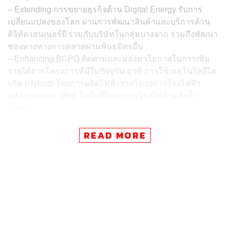
– Extending การขยายธุรกิจด้าน Digital Energy รับการ
เปลี่ยนแปลงของโลก ผ่านการพัฒนาสินค้าและบริการด้าน
ดิจิทัล เอนเนอร์ยี ร่วมกับบริษัทในกลุ่มบางจาก รวมถึงพัฒนา
ช่องทางทางการตลาดผ่านพันธมิตรอื่น
– Enhancing BCPG ติดตามและมองหาโอกาสในการเพิ่ม
รายได้จากโครงการที่มีในปัจจุบัน อาทิ การใช้เทคโนโลยีไฮ
บริด (Hybrid) โดยการผลิตไฟฟ้าจากโครงการโรงไฟฟ้า
พลังงานแสงอาทิตย์ ในพื้นที่โครงการโรงไฟฟ้าพลังน้ำ
เป็นต้น
– Evaluating มีทีมเฉพาะทำหน้าที่ติดตาม และประเมินผล
การดำเนินงานของทุกโครงการ เพื่อปรับปรุง พัฒนา บริหาร
READ MORE
จัดการโครงการต่างๆ ให้มีประสิทธิภาพสูงสุดอยู่ตลอดเวลา
ทั้งในด้านเทคนิคและในด้านโครงสร้างทางการเงิน
ทั้งนี้ภายในปี 2568 BCPG จะมีกำไรก่อนหักดอกเบี้ย ภาษี ค่า
เสื่อมราคา และค่าตัดจำหน่าย (EBITDA) ซึ่งนอกจากจะ
สามารถชดเชยส่วนเพิ่มราคารับซื้อไฟฟ้า (Adder) ที่จะทยอย
หมดลงไปแล้ว ยังมีการเติบโตต่อเนื่องอย่างน้อยปีละ 10-15%
จากนี้ไป การเติบโตของ EBITDA ดังกล่าวจะมาจาก