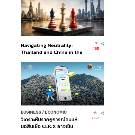
อินโดนีเซีย
Navigating Neutrality:
165
Thailand and China in the
Age of a New Global
Order
BUSINESS
/
ECONOMIC
2.6K
วิเคราะห์ปรากฏการณ์คนแห่
ขอสินเชื่อ CLICX อาจเป็น
เพียงยอดภูเขาน้ำแข็ง ของ