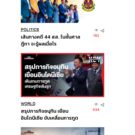
POLITICS
192
เส้นทางคดี 44 สส. ในชั้นศาล
ฎีกา จะรู้ผลเมื่อไร
WORLD
534
สรุปภารกิจอนุทิน เยือน
อินโดนีเซีย ขับเคลื่อนการทูต
เศรษฐกิจเชิงรุก ประกาศหุ้น
ส่วนยุทธศาสตร์ไทย –