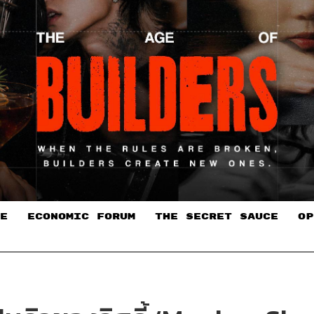
E
ECONOMIC FORUM
THE SECRET SAUCE​
OP