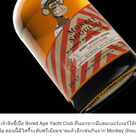
เจ้าลิงขี้เบื่อ Bored Ape Yacht Club ที่นอกจากมีแฮมเบอร์เกอร์ให้
ย ตอนนี้มีวิสกี้ระดับพรีเมียมขายแล้วอีกเช่นกันจาก Monkey Shou