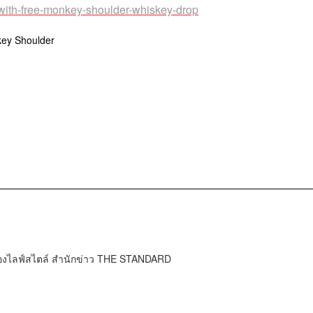
-with-free-monkey-shoulder-whiskey-drop
ey Shoulder
กองไลฟ์สไตล์ สำนักข่าว THE STANDARD