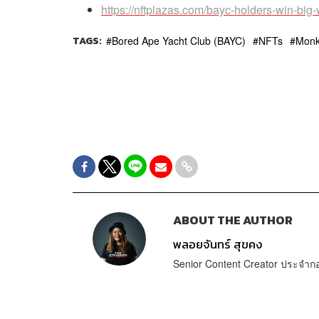
https://nftplazas.com/bayc-holders-win-big
TAGS:
Bored Ape Yacht Club (BAYC)
NFTs
Monk
ABOUT THE AUTHOR
พลอยจันทร์ สุขคง
Senior Content Creator ประจำ