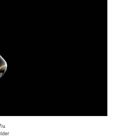
กิน
lder