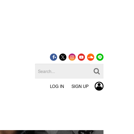
LOG IN
SIGN UP