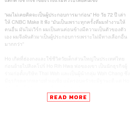
“ผมไม่เคยคิดจะเป็นผู้ประกอบการมาก่อน” Ho วัย 72 ปี เล่า
ให้ CNBC Make It ฟัง “มันเป็นเพราะทุกครั้งที่ผมทำงานให้
คนอื่น มันไม่เวิร์ก ผมเป็นคนค่อนข้างมีความเป็นตัวของตัว
เอง ผมจึงผันตัวมาเป็นผู้ประกอบการเพราะไม่มีทางเลือกอื่น
มากกว่า”
Ho เกิดที่ฮ่องกงและใช้ชีวิตวัยเด็กส่วนใหญ่ในประเทศไทย
ก่อนย้ายไปสิงคโปร์ Ho Rih Hwa พ่อของเขา เป็นนักธุรกิจผู้
ร่วมก่อตั้งบริษัท Thai Wah และเป็นผู้นำกลุ่ม Wah Chang ซึ่ง
มีธุรกิจหลากหลายทั่วเอเชีย แม้ครอบครัวจะมีฐานะดี แต่ Ho
กลับเป็นเด็กหัวรุนแรงที่ชอบท้าทายอำนาจ
READ MORE
ในช่วงเรียนที่มหาวิทยาลัยสแตนฟอร์ด ต้นทศวรรษ 1970 Ho
เป็นนักกิจกรรมที่ต่อต้านสงครามเวียดนามอย่างเปิดเผย และ
ร่วมประท้วง William Shockley นักฟิสิกส์รางวัลโนเบล ที่แม้
จะเป็นผู้คิดค้นเซมิคอนดักเตอร์ แต่กลับมีแนวคิดเหยียดผิว
รุนแรง โดยเขียนหนังสือเสนอให้ทำหมันชาวผิวดำ เหตุการณ์