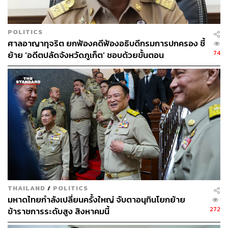
เปลี่ยนวิธีการไปเท่านั้น
ภาพ:
Jonathan Wong / South China Morning Post via
POLITICS
Getty Images
ศาลอาญาทุจริต ยกฟ้องคดีฟ้องอธิบดีกรมการปกครอง ชี้
อ้างอิง:
74
ย้าย ‘อดีตปลัดจังหวัดภูเก็ต’ ชอบด้วยขั้นตอน
https://www.cnbc.com/2025/01/23/banyan-tree-his-h
ospitality-empire-is-worth-over-200-million.html
สามารถติดตาม THE STANDARD WEALTH
ผ่านแอปพลิเคชันต่างๆ ที่คุณสะดวกหรือใช้งานอยู่แล้วได้เลย
THAILAND
/
POLITICS
TAGS:
ภูเก็ต
Banyan Tree
ดีบุก
Ho Kwon Ping
มหาดไทยกำลังเปลี่ยนครั้งใหญ่ จับตาอนุทินโยกย้าย
272
ข้าราชการระดับสูง สิงหาคมนี้