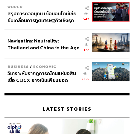
WORLD
สรุปภารกิจอนุทิน เยือนอินโดนีเซีย
542
ขับเคลื่อนการทูตเศรษฐกิจเชิงรุก
ประกาศหุ้นส่วนยุทธศาสตร์ไทย –
อินโดนีเซีย
Navigating Neutrality:
Thailand and China in the Age
172
of a New Global Order
BUSINESS
/
ECONOMIC
วิเคราะห์ปรากฏการณ์คนแห่ขอสิน
2.6K
เชื่อ CLICX อาจเป็นเพียงยอด
ภูเขาน้ำแข็ง ของปัญหาหนี้ครัว
เรือนไทยที่ถูกซุกไว้
LATEST STORIES