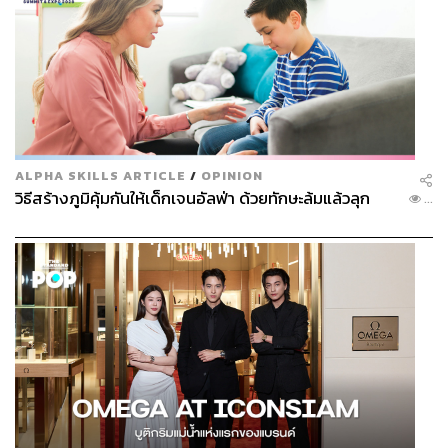
ALPHA SKILLS ARTICLE
/
OPINION
วิธีสร้างภูมิคุ้มกันให้เด็กเจนอัลฟ่า ด้วยทักษะล้มแล้วลุก
...