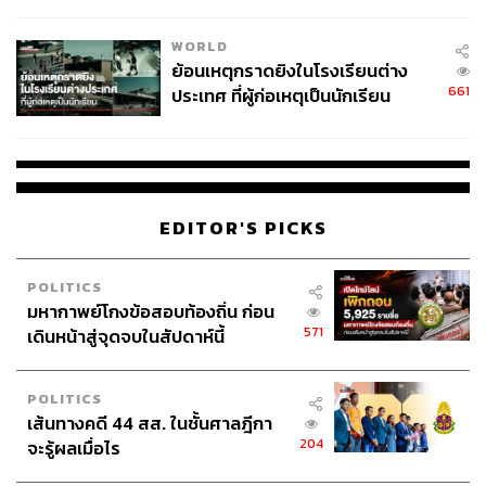
สอบปมขโมยปืนปู่ก่อเหตุ
WORLD
ย้อนเหตุกราดยิงในโรงเรียนต่าง
661
ประเทศ ที่ผู้ก่อเหตุเป็นนักเรียน
EDITOR'S PICKS
POLITICS
มหากาพย์โกงข้อสอบท้องถิ่น ก่อน
571
เดินหน้าสู่จุดจบในสัปดาห์นี้
POLITICS
เส้นทางคดี 44 สส. ในชั้นศาลฎีกา
204
จะรู้ผลเมื่อไร