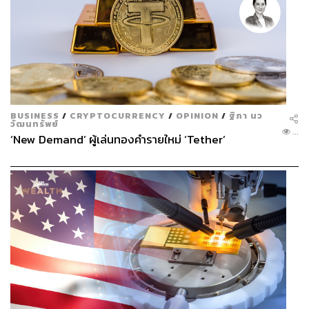
BUSINESS
/
CRYPTOCURRENCY
/
OPINION
/
ฐิภา นว
วัฒนทรัพย์
...
‘New Demand’ ผู้เล่นทองคำรายใหม่ ‘Tether’