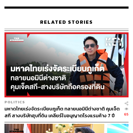
จนถึงผลิตโทรทัศน์และรองเท้า adidas “มันเป็นธุรกิจแบบจีน
โพ้นทะเลทั่วไป คือทำทุกอย่างแต่ไม่เชี่ยวชาญอะไรเป็น
พิเศษ” Ho เล่า
RELATED STORIES
หลังประสบความล้มเหลวหลายครั้ง Ho ตระหนักว่าการ
รับจ้างผลิตไม่ใช่ทางรอด “คุณต้องเป็นเจ้าของลูกค้า และจะ
ทำได้ก็ต้องมีแบรนด์หรือเทคโนโลยีเป็นของตัวเอง ผมไม่ใช่
นักเทคโนโลยี จึงต้องสร้างแบรนด์” เขากล่าว
โอกาสทองมาถึงในปี 1984 เมื่อ Ho บังเอิญเจอที่ดินชายฝั่งผืน
ใหญ่กว่า 550 เอเคอร์ที่อ่าวบางเทา จังหวัดภูเก็ต แม้จะเป็น
เพียงเหมืองดีบุกร้าง แต่เขามองเห็นศักยภาพ จึงตัดสินใจซื้อ
และพัฒนาเป็น Laguna Phuket รีสอร์ตแบบครบวงจรแห่ง
แรกของเอเชียในปี 1987 โดยร่วมมือกับภรรยาและน้องชาย
POLITICS
ซึ่งเป็นสถาปนิก
มหาดไทยเร่งจัดระเบียบภูเก็ต ทลายนอมินีต่างชาติ คุมเจ็ต
65
สกี สางบริษัทฮุบที่ดิน เคลียร์ใบอนุญาตโรงแรมค้าง 7 ปี
แต่ที่ดินผืนสุดท้ายไม่มีชายหาด ทำให้ไม่มีแบรนด์โรงแรมใด
สนใจบริหาร Ho จึงตัดสินใจสร้างแบรนด์ของตัวเอง โดย
ออกแบบให้ทุกวิลล่ามีสระว่ายน้ำส่วนตัว “แนวคิดโรงแรมที่มี