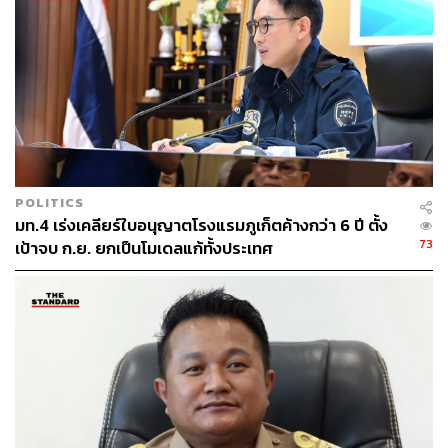
สระว่ายน้ำทุกห้องและสปาเมืองร้อนไม่เคยมีมาก่อนเมื่อ 30
ปีที่แล้ว นวัตกรรมไม่ได้หล่นมาจากฟ้า แต่เกิดจากการตอบ
สนองความต้องการ” Ho กล่าว
ปัจจุบัน Banyan Group มีแบรนด์ในเครือ 12 แบรนด์ โรงแรม
และรีสอร์ตกว่า 80 แห่ง รวมถึงสปา แกลเลอรี และที่พักอาศัย
ใน 20 ประเทศ สร้างรายได้ราว 328 ล้านดอลลาร์สิงคโปร์
(ประมาณ 8,194 ล้านบาท) ในปี 2023 และมีมูลค่าใน
POLITICS
ตลาดหลักทรัพย์สิงคโปร์ที่ 300 ล้านดอลลาร์สิงคโปร์
มท.4 เร่งเคลียร์ใบอนุญาตโรงแรมภูเก็ตค้างกว่า 6 ปี ตั้ง
(ประมาณ 8,100 ล้านบาท) แม้มูลค่าทรัพย์สินรวมที่แท้จริง
73
เป้าจบ ก.ย. ยกเป็นโมเดลแก้ทั้งประเทศ
ของกลุ่มอาจสูงกว่านี้มาก
“หลายคนถามผมว่า ผมทรยศอุดมการณ์หรือไม่ ผมตอบว่าไม่
ผมโตขึ้น สิ่งที่ผมทำในอดีต คุณทำไปเรื่อยๆ ไม่ได้ คุณจะติด
คุกถาวร และมันก็ไม่มีประสิทธิภาพ แต่สิ่งที่เราต้องการในแง่
การเปลี่ยนแปลงทางสังคม ผมคิดว่าเรากำลังทำมันผ่าน
Banyan Tree อยู่ทุกวันนี้” Ho ทิ้งท้าย ทำให้เห็นว่าแม้จะผัน
ตัวมาเป็นนักธุรกิจ แต่อุดมการณ์เพื่อสังคมยังคงอยู่ เพียงแต่