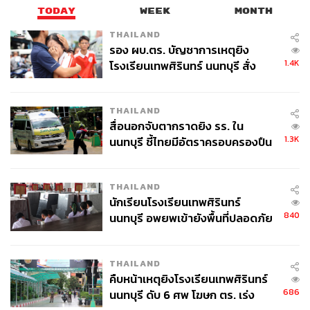
TODAY
WEEK
MONTH
THAILAND
รอง ผบ.ตร. บัญชาการเหตุยิง
1.4K
โรงเรียนเทพศิรินทร์ นนทบุรี สั่ง
ค้นหา 2 รอบยืนยันไร้คนติดค้าง พบ
ศพปู่-ย่าที่บ้านพักผู้ก่อเหตุ
THAILAND
สื่อนอกจับตากราดยิง รร. ใน
1.3K
นนทบุรี ชี้ไทยมีอัตราครอบครองปืน
สูงในระดับต้นของภูมิภาค
THAILAND
นักเรียนโรงเรียนเทพศิรินทร์
840
นนทบุรี อพยพเข้ายังพื้นที่ปลอดภัย
ชั่วคราว หลังเหตุใช้อาวุธปืนภายใน
โรงเรียนคลี่คลาย
THAILAND
คืบหน้าเหตุยิงโรงเรียนเทพศิรินทร์
686
นนทบุรี ดับ 6 ศพ โฆษก ตร. เร่ง