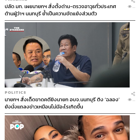
หน้าที่ และผู้ป่วยของโรงพยาบาล
ปลัด มท. เผยนายกฯ สั่งตั้งด่าน-ตรวจอาวุธทั่วประเทศ
...
ด้านผู้ว่าฯ นนทบุรี ย้ำเป็นความขัดแย้งส่วนตัว
Love is in the Bin ราคาประมาณ 764 ล้านบาท
POLITICS
นายกฯ สั่งเด็ดขาดคดียิงนายก อบจ.นนทบุรี ติง ‘ฉลอง’
...
ยังนั่งแถลงข่าวเหมือนไม่มีอะไรเกิดขึ้น