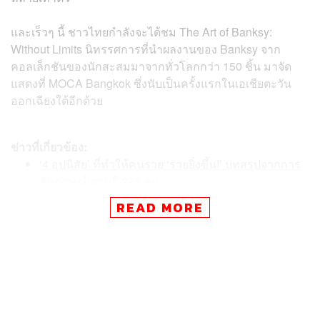
และเร็วๆ นี้ ชาวไทยกำลังจะได้ชม The Art of Banksy:
Without Limits นิทรรศการที่นำผลงานของ Banksy จาก
คอลเล็กชันของนักสะสมมาจากทั่วโลกกว่า 150 ชิ้น มาจัด
แสดงที่ MOCA Bangkok ซึ่งนับเป็นครั้งแรกในเอเชียตะวัน
ออกเฉียงใต้อีกด้วย
ข่าวที่เกี่ยวข้อง:
‘4 อุปนิสัย’ ที่ทำให้คนรวย ‘รวยยิ่งขึ้น!’ บทสรุปจากการ
สัมภาษณ์เศรษฐี 225 คน
‘6 คนดัง’ กับคอลเล็กชันของสะสมส่วนตัวที่ราคาไม่ธร
READ MORE
รมดา
โปสเตอร์ภาพยนตร์ราคาแรง บางชิ้นทะลุครึ่งล้านบาท
Banksy เริ่มสร้างผลงานกราฟฟิตี้ในปี 1990 ที่บ้านเกิดของ
เขาในเมืองบริสตอล ประเทศอังกฤษ ร่วมกับเพื่อนคือ Kato
และ Tes ในนามของกลุ่ม ‘Bristol’s DryBreadz Crew’ (DBZ)