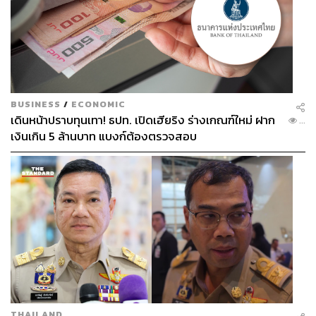
BUSINESS
/
ECONOMIC
เดินหน้าปราบทุนเทา! ธปท. เปิดเฮียริง ร่างเกณฑ์ใหม่ ฝาก
...
เงินเกิน 5 ล้านบาท แบงก์ต้องตรวจสอบ
Banksy บริจาคภาพ Game Changer ให้กับโรงพยาบาล
Southampton General ในเดือนพฤษภาคม 2020 เป็นภาพ
เด็กผู้ชายกำลังเล่นตุ๊กตาในชุดเครื่องแบบกาชาด ในขณะที่ซู
เปอร์ฮีโร่อย่างแบทแมนและสไปเดอร์แมนถูกทิ้งลงในถังขยะ
ข้างๆ สะท้อนถึงการยกย่องบุคลากรทางการแพทย์ในช่วง
การแพร่ระบาดของโควิดว่าคือฮีโร่ตัวจริง ต่อมาในเดือน
มีนาคม 2021 ภาพนี้ถูกนำขึ้นประมูลโดยสถาบัน Christie’s
ในราคาสูงถึง 689 ล้านบาท โดยรายได้นำไปสนับสนุนเจ้า
THAILAND