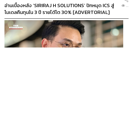
ปัจจุบัน
อ่านเบื้องหลัง ‘SIRIRAJ H SOLUTIONS’ ปักหมุด ICS สู่
...
โมเดลคืนทุนใน 3 ปี รายได้โต 30% [ADVERTORIAL]
อ้างอิง:
https://www.sneakavilla.net/story-behind-banksy/
https://www.collectorsdashboard.com/masterworks-i
o-brings-in-over-16m-for-banksys-sunflowers-from-pe
trol-station/#:~:text=Sunflowers%20from%20Petrol%
20Station%20is,Vincent%20Van%20Gogh’s%20ico
nic%20Sunflowers
.
https://www.statista.com/statistics/1269918/most-exp
ensive-banksy-auction-sales-worldwide/#:~:text=Mo
st%20valuable%20Banksy%20artwork%20sold%20
POLITICS
at%20auction%20worldwide%202022&text=On%20
ไชยชนก ย้ำรัฐบาลมีเสถียรภาพ-มั่นคง ไม่รู้กระแส 10
...
October%2014%2C%202021%2C%20auction,sol
สส.กล้าธรรม ซบภูมิใจไทย ชี้ปรับ ครม. 1 ปีแค่กรอบประเมิน
d%20at%20auction%20to%20date
.
โยนนายกฯ ตัดสินใจ
https://www.lifestyleasia.com/kl/culture/the-arts/most-
expensive-banksy-art/
https://www.sneakavilla.net/story-behind-banksy/