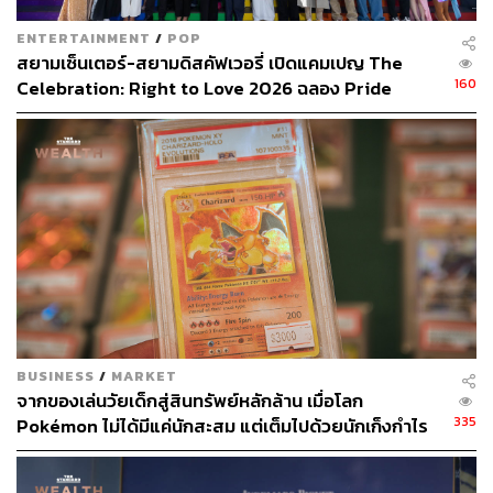
ENTERTAINMENT
/
POP
สยามเซ็นเตอร์-สยามดิสคัฟเวอรี่ เปิดแคมเปญ The
160
Celebration: Right to Love 2026 ฉลอง Pride
Month ใจกลางสยาม [PR News]
Love is in the Air คือผลงานของ Banksy จากปี 2006 และ
เป็นผลงานที่คุ้นตามากที่สุด โดยเป็นภาพผู้ประท้วงกำลังจะ
ขว้างช่อดอกไม้แทนระเบิดขวด ภาพนี้ได้รับการประมูลไปใน
เดือนพฤษภาคม 2021 ที่ Sotheby’s นิวยอร์ก และเป็นภาพ
แรกๆ ที่สถาบันการประมูลชื่อดังยอมรับการจ่ายด้วยสกุลเงิน
ดิจิทัล Bitcoin และ Ether ก่อนหน้านี้ประมาณการกันว่าภาพ
จะขายได้ในราคาราวๆ 190 ล้านบาท แต่ราคาก็พุ่งทะลุไปถึง
378 ล้านบาท
BUSINESS
/
MARKET
จากของเล่นวัยเด็กสู่สินทรัพย์หลักล้าน เมื่อโลก
335
Pokémon ไม่ได้มีแค่นักสะสม แต่เต็มไปด้วยนักเก็งกำไร
และ พ่อค้ากว้านซื้อ
Devolved Parliament ราคาประมาณ 407 ล้านบาท