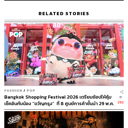
from Petrol Station ในปี 2005, Love is in the Air ในปี 2006
ฯลฯ
RELATED STORIES
แต่เหตุการณ์ที่ทำให้ชื่อเสียงของ Banksy ที่ดังอยู่แล้วยิ่งดัง
ขึ้นไปอีก ก็คือการประมูลภาพ Girl with Balloon ในเดือน
ตุลาคม 2018 เพราะหลังจากการประมูลสิ้นสุดลง กลไกที่
ซ่อนอยู่ที่กรอบรูปก็เลื่อนภาพให้ไหลผ่านเครื่องทำลาย
เอกสารไปครึ่งหนึ่ง ภาพมูลค่า 53.3 ล้านบาทแทบจะกลาย
เป็นเศษกระดาษไปในทันที แต่นั่นกลับเป็นจุดเริ่มต้นที่ทำให้
งานของ Banksy มีราคาพุ่งขึ้นอย่างมหาศาล
ในเดือนตุลาคม 2020 ภาพ Show Me the Monet ที่นำภาพ
วาดของ Claude Monet มาสะท้อนภาพความหายนะทางสิ่ง
FASHION
/
POP
แวดล้อมได้รับการประมูลไปในราคา 310 ล้านบาท ส่วนใน
Bangkok Shopping Festival 2026 เตรียมช้อปให้คุ้ม
เดือนมีนาคม 2021 ภาพ Game Changer ก็ทำสถิติภาพที่แพง
292
เช็คอินกับน้อง “ขวัญกรุง” ที่ 8 ศูนย์การค้าชั้นนำ 29 พ.ค.
ที่สุดของ Banksy ด้วยราคา 689 ล้านบาท แต่ผ่านไปไม่กี่
– 26 ก.ค.
เดือน Love is in the Bin (2018) หรือภาพ Girl with Balloon ที่
เคยถูกทำลายไปเมื่อปี 2018 กลับสร้างสถิติใหม่เป็นภาพที่