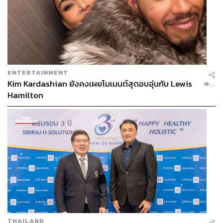
ENTERTAINMENT
Kim Kardashian ยังคงเผยโมเมนต์สุดอบอุ่นกับ Lewis
...
Hamilton
หนึ่งในวีรกรรมความยียวนกวนประสาทของ Banksy ต้องยก
ให้กับเหตุการณ์ในเดือนตุลาคมปี 2018 เมื่อภาพ Girl with
Balloon ได้รับการประมูลไปในราคา 53.3 ล้านบาท แต่
ทันใดนั้นเอง กลไกที่ซ่อนอยู่ที่กรอบก็ค่อยๆ เลื่อนรูปผ่าน
เครื่องทำลายเอกสาร สร้างความตื่นตะลึงให้กับวงการศิลปะ
และกลายเป็นหัวข้อข่าวไปทั่วโลก แน่นอนว่าทำให้ภาพนี้ยิ่ง
มีชื่อเสียงมากขึ้นไปอีก ผ่านไป 3 ปีภาพที่ถูกทำลายกลับมา
ใหม่ในชื่อ Love is in the Bin และถูกนำขึ้นประมูลที่งาน
Sotheby’s Contemporary Art Sale โดยคาดการณ์กันว่าจะ
ทำราคาได้ราวๆ 150-250 ล้านบาท แต่ราคาไปปิดที่ 764
ล้านบาท กลายงานศิลปะของ Banksy ที่มีราคาสูงที่สุดใน
THAILAND