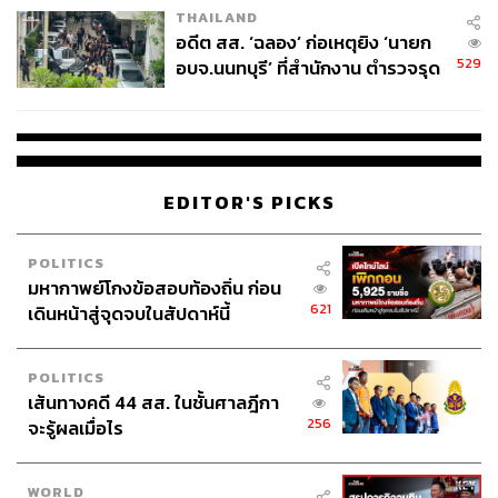
THAILAND
อดีต สส. ‘ฉลอง’ ก่อเหตุยิง ‘นายก
529
อบจ.นนทบุรี’ ที่สำนักงาน ตำรวจรุด
ลงพื้นที่
EDITOR'S PICKS
POLITICS
มหากาพย์โกงข้อสอบท้องถิ่น ก่อน
621
เดินหน้าสู่จุดจบในสัปดาห์นี้
POLITICS
เส้นทางคดี 44 สส. ในชั้นศาลฎีกา
256
จะรู้ผลเมื่อไร
ภาพวาดดอกทานตะวันที่ร่วงโรยนี้เป็นผลงานของ Banksy
ในปี 2005 โดยได้รับแรงบันดาลใจมาจากภาพ Sunflowers
WORLD
ของ Vincent Van Gogh และเคยเป็นของ Paul Smith