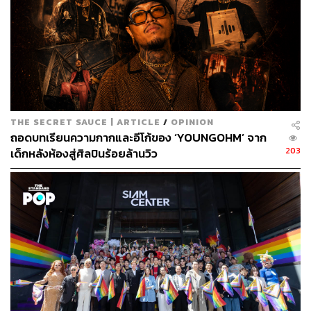
แพงที่สุดจนถึงปัจจุบัน ด้วยราคา 764 ล้านบาท
Love is in the Air ราคาประมาณ 378 ล้านบาท
THE SECRET SAUCE | ARTICLE
/
OPINION
ถอดบทเรียนความกากและอีโก้ของ ‘YOUNGOHM’ จาก
203
เด็กหลังห้องสู่ศิลปินร้อยล้านวิว