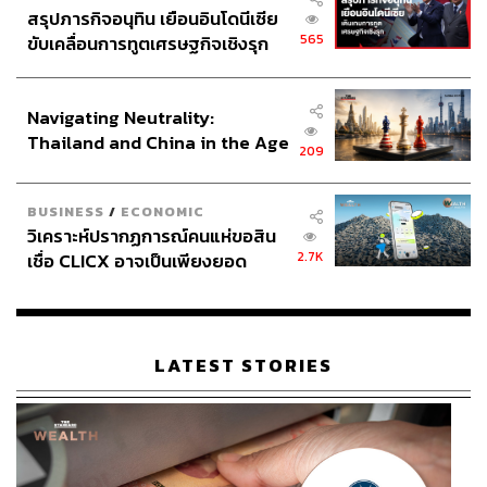
สรุปภารกิจอนุทิน เยือนอินโดนีเซีย
ดีไซเนอร์ชื่อดังของอังกฤษมาก่อน ต่อมาในเดือนพฤศจิกายน
565
ขับเคลื่อนการทูตเศรษฐกิจเชิงรุก
ปีที่แล้ว Paul Smith ตัดสินใจขายภาพผ่านการประมูลของ
ประกาศหุ้นส่วนยุทธศาสตร์ไทย –
สถาบัน Christie’s ด้วยราคา 440 ล้านบาท
อินโดนีเซีย
Navigating Neutrality:
Thailand and China in the Age
209
of a New Global Order
BUSINESS
/
ECONOMIC
Game Changer ราคาประมาณ 689 ล้านบาท
วิเคราะห์ปรากฏการณ์คนแห่ขอสิน
2.7K
เชื่อ CLICX อาจเป็นเพียงยอด
ภูเขาน้ำแข็ง ของปัญหาหนี้ครัว
เรือนไทยที่ถูกซุกไว้
LATEST STORIES