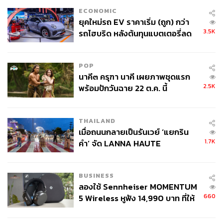
ECONOMIC
ภาพนี้คือผลงานของ Banksy จากปี 2009 และเคยครองสถิติ
ยุคใหม่รถ EV ราคาเริ่ม (ถูก) กว่า
ภาพที่แพงที่สุดของเขาอยู่เกือบ 2 ปี โดยเป็นภาพชิมแปนซีทำ
3.5K
รถไฮบริด หลังต้นทุนแบตเตอรี่ลด
หน้าที่ผู้แทนราษฎรในรัฐสภาสหราชอาณาจักร มีความกว้าง
ลง - จีนแห่บุกตลาดเกิดใหม่
4 เมตร ถือว่าเป็นภาพวาดที่ใหญ่ที่สุดเป็นอันดับ 2 ของศิลปิน
POP
สตรีทอาร์ตชื่อดังคนนี้เลยทีเดียว ในเดือนตุลาคมปี 2019 คาด
นาคี๓ ครุฑา นาคี เผยภาพชุดแรก
การณ์กันว่า Devolved Parliament จะมีราคาอยู่ที่ราวๆ 81
2.5K
พร้อมปักวันฉาย 22 ต.ค. นี้
ล้านบาท แต่ก็ปิดการประมูลได้ที่ราคา 407 ล้านบาท
THAILAND
เมื่อถนนกลายเป็นรันเวย์ ‘แยกริน
1.7K
คำ’ จัด LANNA HAUTE
COUTURE กลางสายฝน
Sunflowers from Petrol Station ราคาประมาณ
440 ล้านบาท
BUSINESS
ลองใช้ Sennheiser MOMENTUM
660
5 Wireless หูฟัง 14,990 บาท ที่ให้
ผู้ใช้ถอดเปลี่ยนแบตเองได้ ก่อนกฎ
EU บังคับปีหน้า