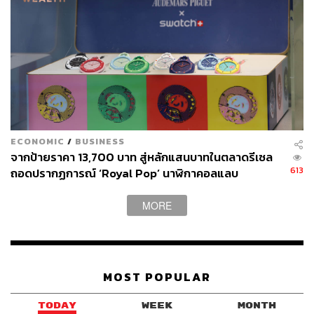
ECONOMIC
/
BUSINESS
จากป้ายราคา 13,700 บาท สู่หลักแสนบาทในตลาดรีเซล
613
ถอดปรากฏการณ์ ‘Royal Pop’ นาฬิกาคอลแลบ
Audemars Piguet x Swatch ที่สั่นสะเทือนวงการทั่ว
โลก
MORE
MOST POPULAR
TODAY
WEEK
MONTH