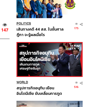
POLITICS
175
เส้นทางคดี 44 สส. ในชั้นศาล
147
ฎีกา จะรู้ผลเมื่อไร
WORLD
516
สรุปภารกิจอนุทิน เยือน
อินโดนีเซีย ขับเคลื่อนการทูต
เศรษฐกิจเชิงรุก ประกาศหุ้น
ส่วนยุทธศาสตร์ไทย –