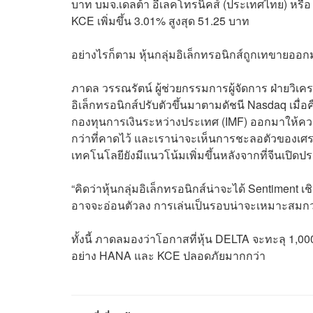
บาท บมจ.เดลต้า อีเลคโทรนิคส์ (ประเทศไทย) หรือ D
KCE เพิ่มขึ้น 3.01% สูงสุด 51.25 บาท
อย่างไรก็ตาม หุ้นกลุ่มอิเล็กทรอนิกส์ถูกเทขายออ
ภาดล วรรณรัตน์ ผู้ช่วยกรรมการผู้จัดการ ฝ่ายวิเค
อิเล็กทรอนิกส์ปรับตัวขึ้นมาตามดัชนี Nasdaq เมื่อคื
กองทุนการเงินระหว่างประเทศ (IMF) ออกมาให้ความ
กว่าที่คาดไว้ และเราน่าจะเห็นการชะลอตัวของเ
เทคโนโลยียังมีแนวโน้มเพิ่มขึ้นหลังจากที่จีนเปิด
“คิดว่าหุ้นกลุ่มอิเล็กทรอนิกส์น่าจะได้ Sentiment 
อาจจะอ่อนตัวลง การเล่นเป็นรอบน่าจะเหมาะสมกว
ทั้งนี้ ภาดลมองว่าโอกาสที่หุ้น DELTA จะทะลุ 1,000
อย่าง HANA และ KCE ปลอดภัยมากกว่า