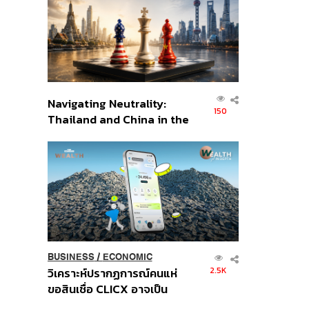
อินโดนีเซีย
Navigating Neutrality:
150
Thailand and China in the
Age of a New Global
Order
BUSINESS
/
ECONOMIC
2.5K
วิเคราะห์ปรากฏการณ์คนแห่
ขอสินเชื่อ CLICX อาจเป็น
เพียงยอดภูเขาน้ำแข็ง ของ