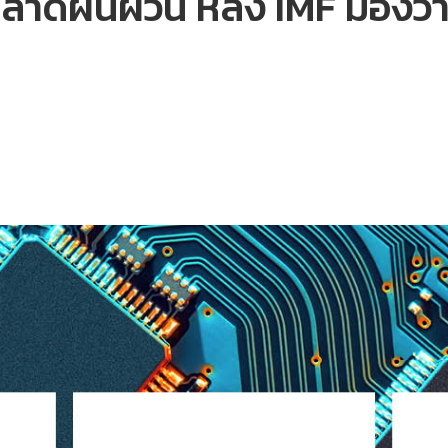
ำตลาดผันผวน หลัง IMF มองว่