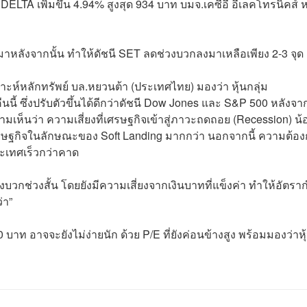
ELTA เพิ่มขึ้น 4.94% สูงสุด 934 บาท บมจ.เคซีอี อีเลคโทรนิคส์ ห
กมาหลังจากนั้น ทำให้ดัชนี SET ลดช่วงบวกลงมาเหลือเพียง 2-3 จุด
ราะห์หลักทรัพย์ บล.หยวนต้า (ประเทศไทย) มองว่า หุ้นกลุ่ม
นนี้ ซึ่งปรับตัวขึ้นได้ดีกว่าดัชนี Dow Jones และ S&P 500 หลังจาก
เห็นว่า ความเสี่ยงที่เศรษฐกิจเข้าสู่ภาวะถดถอย (Recession) น้
ศรษฐกิจในลักษณะของ Soft Landing มากกว่า นอกจากนี้ ความต้อ
ประเทศเร็วกว่าคาด
เชิงบวกช่วงสั้น โดยยังมีความเสี่ยงจากเงินบาทที่แข็งค่า ทำให้อัตร
่า”
 บาท อาจจะยังไม่ง่ายนัก ด้วย P/E ที่ยังค่อนข้างสูง พร้อมมองว่าหุ