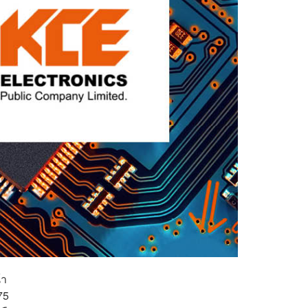
้า
75