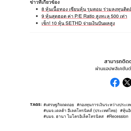
ข่าวที่เกี่ยวข้อง
8 หุ้นเนื้อทอง เซียนหุ้น รุมตอม ร่วมลงทุนติดอั
9 หุ้นสุดฮอต ค่า P/E Ratio สูงทะลุ 500 เท่า
เช็ก! 10 หุ้น SETHD จ่ายเงินปันผลสูง
สามารถติด
ผ่านแอปพลิเคชันต่
TAGS:
เศรษฐกิจถดถอย
กองทุนการเงินระหว่างประเท
บมจ.เดลต้า อีเลคโทรนิคส์ (ประเทศไทย)
หุ้นอ
บมจ. ฮานา ไมโครอิเล็คโทรนิคส
Recession