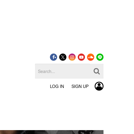
LOG IN
SIGN UP