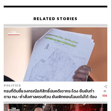
บาท เทียบกับราคาครั้งใหม่อยู่ที่ตารางเมตรละ 25,620 บาท
งานจัดหาและติดตั้งโครงกระจกอะลูมิเนียม ราคาโครง
อะลูมิเนียม ตามสัญญาเดิมตารางเมตรละ 9,690 บาท
RELATED STORIES
ราคาเสนอครั้งใหม่อยู่ที่ตารางเมตรละ 9,130 บาท งานจัดหา
ติดตั้งป้ายและสัญลักษณ์ รฟท. ราคาป้ายตามสัญญาเดิม
ตารางเมตรละ 23,637 บาท ราคาเสนอใหม่อยู่ที่ตารางเมตร
ละ 23,244 บาท และเนื่องจากป้ายใหม่มีตัวอักษรเพิ่มขึ้นและ
มีการเพิ่มตราสัญลักษณ์จึงทำให้ราคาสูงขึ้น แต่เมื่อเปรียบ
เทียบราคาต่อตารางเมตรพบว่ามีความใกล้เคียงกัน
ดังนั้นการกำหนดขอบเขตการดำเนินการและการกำหนด
ราคากลางของ รฟท. ของการดำเนินโครงการครั้งนี้ เป็นไป
ตามมาตรฐานทางวิชาชีพที่สามารถตรวจสอบได้ แต่อย่างไร
ก็ดี คณะกรรมการฯ มีข้อเสนอแนะเพิ่มเติม โดยเสนอให้
POLITICS
รฟท. อาจทบทวนเพื่อให้การดำเนินการมีประสิทธิภาพและ
กรมที่ดินชี้แจงกรณีอภิสิทธิ์ปมคดีเขากระโดง ยืนยันทำ
ประหยัดงบประมาณของ รฟท. ให้ได้มากที่สุด เช่น
106
ตาม กม.-คำสั่งศาลครบถ้วน ยันเพิกถอนโฉนดไม่ได้ ต้อง
รอศาลชี้ขาด
รฟท. อาจทบทวนรายละเอียดทั้งในส่วนของวัสดุและ