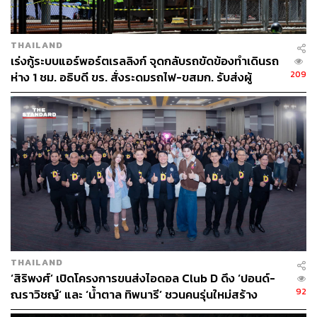
อาจสามารถปรับลดได้ เช่น การทบทวนความจำเป็นที่
จะต้องมีวัสดุมาปิดไว้ทดแทนกระจกในขณะที่มีการรื้อ
ถอน เนื่องจากงานดำเนินการในช่วงฤดูหนาว และ
THAILAND
เร่งกู้ระบบแอร์พอร์ตเรลลิงก์ จุดกลับรถขัดข้องทำเดินรถ
อาคารสถานีบางส่วนเป็นพื้นที่ที่ไม่มีกระจกอยู่แล้ว
209
ห่าง 1 ชม. อธิบดี ขร. สั่งระดมรถไฟ-ขสมก. รับส่งผู้
เป็นต้น โดยหาก รฟท. รอบคอบกับงานออกแบบ จะ
โดยสาร
ทำให้ประหยัดงบประมาณในส่วนของ Provisional
Sum ได้ถึง 1.6 ล้านบาท
ขณะที่ประเด็นความถูกต้องของกระบวนการจัดซื้อจัดจ้าง
ด้วยวิธีเฉพาะเจาะจง ในการประมูลครั้งนี้ รฟท. ได้อ้างเหตุผล
ของการจ้างด้วยเหตุตามนัยมาตรา 56 (2) (ค) แห่งพระราช
บัญญัติ (พ.ร.บ.) จัดซื้อจัดจ้างและการบริหารพัสดุ พ.ศ. 2560
ซึ่งผลปรากฏว่า กระบวนการจัดซื้อจัดจ้างของ รฟท. แม้จะ
เป็นการใช้ดุลพินิจตีความระเบียบกฎหมายในกรอบอำนาจ
หน้าที่ โดยอาศัยเหตุและผลความจำเป็นตามที่เข้าใจ และ
THAILAND
รฟท. ได้ชี้แจงมาข้างต้นไม่ว่าจะถูกต้องหรือไม่ก็ตาม ก็
‘สิริพงศ์’ เปิดโครงการขนส่งไอดอล Club D ดึง ‘ปอนด์-
สมควรหารือผู้เชี่ยวชาญด้านพัสดุกรมบัญชีกลางให้ชัดเจน
92
ณราวิชญ์’ และ ‘น้ำตาล ทิพนารี’ ชวนคนรุ่นใหม่สร้าง
วัฒนธรรมขับขี่ปลอดภัย