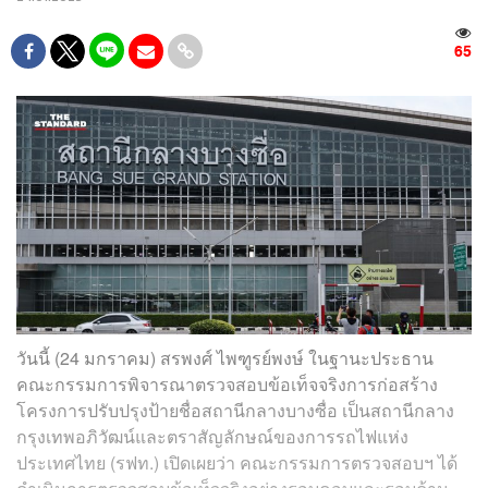
65
วันนี้ (24 มกราคม) สรพงศ์ ไพฑูรย์พงษ์ ในฐานะประธาน
คณะกรรมการพิจารณาตรวจสอบข้อเท็จจริงการก่อสร้าง
โครงการปรับปรุงป้ายชื่อสถานีกลางบางซื่อ เป็นสถานีกลาง
กรุงเทพอภิวัฒน์และตราสัญลักษณ์ของการรถไฟแห่ง
ประเทศไทย (รฟท.) เปิดเผยว่า คณะกรรมการตรวจสอบฯ ได้