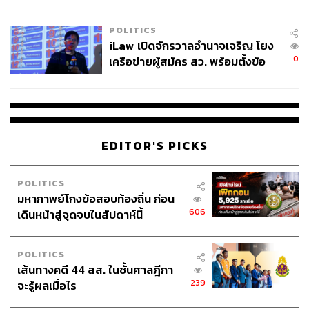
ผู้ใช้ถอดเปลี่ยนแบตเองได้ ก่อนกฎ
EU บังคับปีหน้า
POLITICS
iLaw เปิดจักรวาลอำนาจเจริญ โยง
0
เครือข่ายผู้สมัคร สว. พร้อมตั้งข้อ
สังเกตลงสมัครตรงคุณสมบัติหรือ
ไม่
EDITOR'S PICKS
POLITICS
มหากาพย์โกงข้อสอบท้องถิ่น ก่อน
606
เดินหน้าสู่จุดจบในสัปดาห์นี้
POLITICS
เส้นทางคดี 44 สส. ในชั้นศาลฎีกา
239
จะรู้ผลเมื่อไร