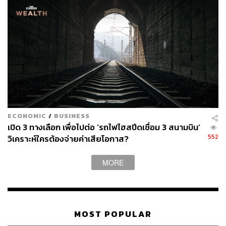
นอกจากนี้ รฟท. ควรศึกษาทบทวนวิธีการจัดซื้อจัดจ้างให้
เหมาะสม รอบคอบ และสอดคล้องกับ พ.ร.บ.จัดซื้อจัดจ้างและ
การบริหารพัสดุ พ.ศ. 2560 โดยอาจพิจารณาแนวทางการจัด
ซื้อจัดจ้างตามหลักการของกฎหมาย ที่เห็นควรให้ใช้วิธีการ
พิจารณาเลือกใช้วิธีประกาศเชิญชวนทั่วไปเป็นลำดับแรก
ก่อน เพื่อให้เกิดการแข่งขันอย่างเปิดกว้าง ซึ่งจะทำให้เกิด
ความเชื่อมั่นถึงความโปร่งใส เป็นธรรม และเป็นที่ยอมรับ
ของประชาชน
TAGS:
การรถไฟแห่งประเทศไทย
รฟท.
สถานีกลางบางซื่อ
ECONOMIC
/
BUSINESS
สรพงศ์ ไพฑูรย์พงษ์
การจัดซื้อจัดจ้าง
เปิด 3 ทางเลือก เพื่อไปต่อ ‘รถไฟไฮสปีดเชื่อม 3 สนามบิน’
สถานีกลางกรุงเทพอภิวัฒน์
552
วิเคราะห์ใครต้องจ่ายค่าเสียโอกาส?
MORE
MOST POPULAR
65