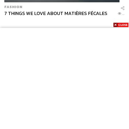
FASHION
7 THINGS WE LOVE ABOUT MATIÈRES FÉCALES
...
News
Wealth
Pop
Podcast
Video
Now
Opinion
Careers
Events
Privacy
About
Contact
Policy
FOR
ADVERTISING
MEMBERSHIP