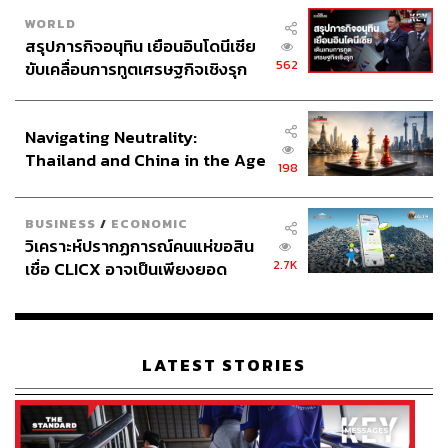
WORLD
สรุปภารกิจอนุทิน เยือนอินโดนีเซีย
562
ขับเคลื่อนการทูตเศรษฐกิจเชิงรุก
ประกาศหุ้นส่วนยุทธศาสตร์ไทย –
อินโดนีเซีย
Navigating Neutrality:
Thailand and China in the Age
198
of a New Global Order
BUSINESS
/
ECONOMIC
วิเคราะห์ปรากฏการณ์คนแห่ขอสิน
2.7K
เชื่อ CLICX อาจเป็นเพียงยอด
ภูเขาน้ำแข็ง ของปัญหาหนี้ครัว
เรือนไทยที่ถูกซุกไว้
LATEST STORIES