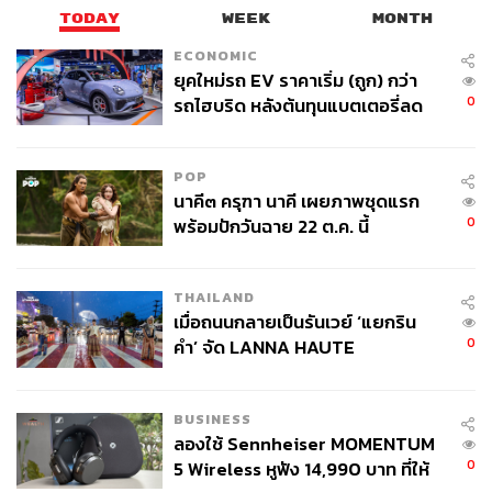
TODAY
WEEK
MONTH
ECONOMIC
ABOUT THE AUTHOR
ยุคใหม่รถ EV ราคาเริ่ม (ถูก) กว่า
0
รถไฮบริด หลังต้นทุนแบตเตอรี่ลด
THE STANDARD TEAM
ลง - จีนแห่บุกตลาดเกิดใหม่
กองบรรณาธิการ THE STANDARD
POP
นาคี๓ ครุฑา นาคี เผยภาพชุดแรก
0
พร้อมปักวันฉาย 22 ต.ค. นี้
THAILAND
เมื่อถนนกลายเป็นรันเวย์ ‘แยกริน
0
คำ’ จัด LANNA HAUTE
COUTURE กลางสายฝน
BUSINESS
ลองใช้ Sennheiser MOMENTUM
0
5 Wireless หูฟัง 14,990 บาท ที่ให้