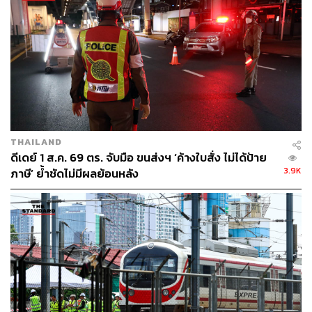
เทคนิคที่อาจมีการเปลี่ยนแปลงจากความก้าวหน้าของ
เทคโนโลยีที่ทำให้การออกแบบ การเลือกใช้วัสดุ วิธี
การจัดทำ และติดตั้งป้ายชื่อสถานีกลางบางซื่อในครั้งนี้
มีประสิทธิภาพสูงกว่าหรือมีต้นทุนที่ต่ำกว่าการจัดทำ
เทียบกับติดตั้งป้ายชื่อสถานีกลางบางซื่อในครั้งก่อน
ทบทวนค่าใช้จ่ายในการรื้อถอน จำนวน และเวลาที่ใช้
งานของกระเช้าอีกครั้ง
THAILAND
รฟท. อาจพิจารณาความเป็นไปได้ในการใช้ตัวอักษร
ดีเดย์ 1 ส.ค. 69 ตร. จับมือ ขนส่งฯ ‘ค้างใบสั่ง ไม่ได้ป้าย
เดิมสถานีกลางที่ติดตั้งอยู่ในปัจจุบัน มาปรับปรุงเพื่อใช้
3.9K
ภาษี’ ย้ำชัดไม่มีผลย้อนหลัง
ติดตั้งแทนที่จะทำขึ้นใหม่ทั้งหมด เนื่องจากตัวอักษรยัง
อยู่ในสภาพยังดี และสามารถนำมาปรับปรุงเหมือนกับ
ตัวอักษรใหม่ได้
รฟท. อาจทบทวนค่างานออกแบบที่น่าจะสามารถ
กำหนดอัตราส่วนของราคางานได้ต่ำกว่างานปกติ
เนื่องจากเป็นงานที่ได้ออกแบบไว้เดิมอยู่แล้ว รวมทั้ง
การทบทวนงานเผื่อเลือก (Provisional Sum) ที่