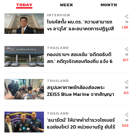
TODAY
WEEK
MONTH
INTERVIEW
ไขรหัสตั้ง ผบ.ตร. ‘ความสามารถ
1.8K
vs อาวุโส’ และอนาคตการปฏิรูปสี
กากี กับ พล.ต.อ. เอก อังสนานนท์
THAILAND
กองปราบฯ สอบเข้ม ‘อดีตอธิบดี
617
สถ.’ คดีทุจริตสอบท้องถิ่น แจ้ง 6
ข้อหาหนัก จ่อชง ป.ป.ช. 12 ส.ค. นี้
THAILAND
สรุปมหากาพย์กล้องส่องพระ
611
ZEISS Blue Marine จากสัญญา
ผลิต 8.3 ล้าน สู่ข้อพิพาท ‘มา
เวลล์ฯ’ ฟ้อง ‘โทน บางแค’ ผิดนัด
THAILAND
จ่ายหนี้-แอบระบุแบรนด์
‘ธนารัตน์’ ให้ปากคำตำรวจไซเบอร์
503
แฉช่องโหว่ 20 หน่วยงานรัฐ ยันไร้