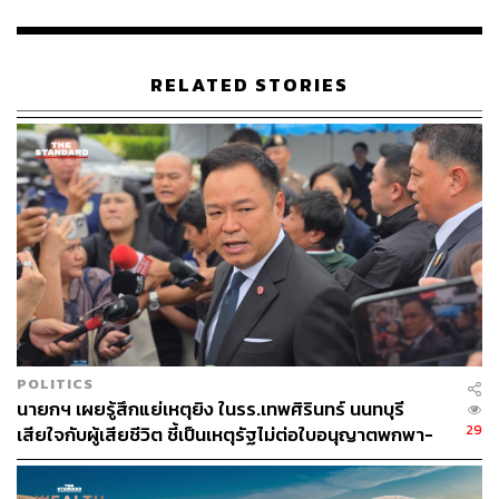
ทั้งนี้ ตลอดช่วงปี 2568 ที่ผ่านมา กทม. ได้ให้ความสำคัญกับ
การมีส่วนร่วมของภาคประชาชน โดยได้เปิดเวทีรับฟังความ
คิดเห็นต่อร่างกฎหมายฉบับนี้ทั้งในรูปแบบออนไลน์และการ
RELATED STORIES
ลงพื้นที่รับฟังความคิดเห็นโดยตรง นอกจากนี้ยังได้นำรูปแบบ
กิจกรรมสร้างสรรค์ เช่น การใช้บอร์ดเกม มาเป็นสื่อกลางใน
การอธิบายโครงสร้างการบริหาร เพื่อเปิดโอกาสให้
ประชาชนทุกเพศทุกวัย โดยเฉพาะกลุ่มคนรุ่นใหม่ซึ่งเป็น
อนาคตของเมือง ได้เข้ามามีส่วนร่วมในการเสนอแนะแนว
ทางและออกแบบกฎหมายของกรุงเทพมหานครให้มีความ
สมบูรณ์และครอบคลุมในทุกมิติอย่างแท้จริง
TAGS:
เอกวรัญญู อัมระปาล
กระทรวงมหาดไทย
กรุงเทพมหานคร
POLITICS
นายกฯ เผยรู้สึกแย่เหตุยิง ในรร.เทพศิรินทร์ นนทบุรี
29
เสียใจกับผู้เสียชีวิต ชี้เป็นเหตุรัฐไม่ต่อใบอนุญาตพกพา-
ครอบครองปืน