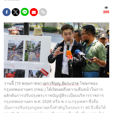
205
วานนี้ (15 พฤษภาคม)
เอกวรัญญู อัมระปาล
โฆษกของ
กรุงเทพมหานคร (กทม.) ได้เปิดเผยถึงความคืบหน้าในการ
ผลักดันการปรับปรุงพระราชบัญญัติระเบียบบริหารราชการ
กรุงเทพมหานคร พ.ศ. 2528 หรือ พ.ร.บ.กรุงเทพฯ ซึ่งถือ
เป็นการปรับปรุงกฎหมายครั้งสำคัญในรอบกว่า 40 ปี เพื่อให้