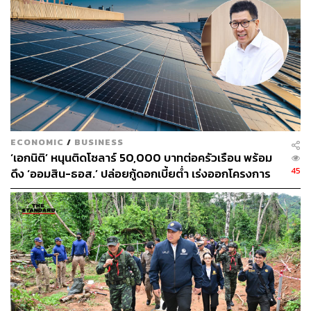
205
ABOUT THE AUTHOR
THE STANDARD TEAM
กองบรรณาธิการ THE STANDARD
ECONOMIC
/
BUSINESS
ABOUT THE PHOTOGRAPHER
‘เอกนิติ’ หนุนติดโซลาร์ 50,000 บาทต่อครัวเรือน พร้อม
45
ดึง ‘ออมสิน-ธอส.’ ปล่อยกู้ดอกเบี้ยต่ำ เร่งออกโครงการ
ณาฌารัฐ ภักดีอาสา
ภายใน 1 เดือน
ช่างภาพข่าว ประจำสำนักข่าว THE
STANDARD