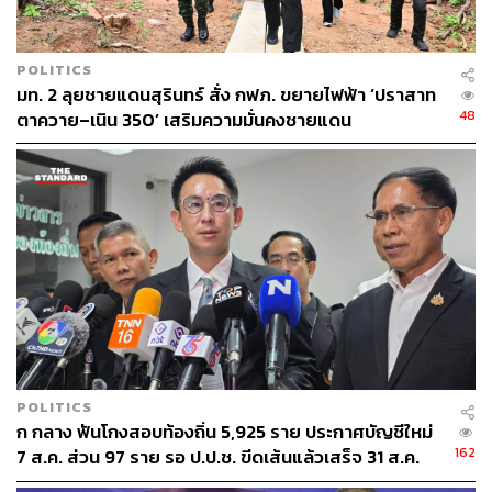
POLITICS
มท. 2 ลุยชายแดนสุรินทร์ สั่ง กฟภ. ขยายไฟฟ้า ‘ปราสาท
48
ตาควาย–เนิน 350’ เสริมความมั่นคงชายแดน
POLITICS
ก กลาง ฟันโกงสอบท้องถิ่น 5,925 ราย ประกาศบัญชีใหม่
162
7 ส.ค. ส่วน 97 ราย รอ ป.ป.ช. ขีดเส้นแล้วเสร็จ 31 ส.ค.