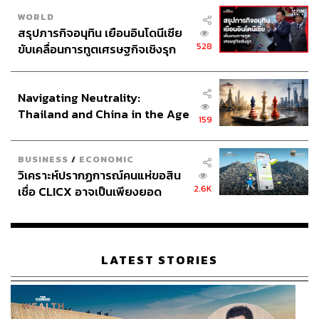
WORLD
สรุปภารกิจอนุทิน เยือนอินโดนีเซีย
528
ขับเคลื่อนการทูตเศรษฐกิจเชิงรุก
ประกาศหุ้นส่วนยุทธศาสตร์ไทย –
อินโดนีเซีย
Navigating Neutrality:
Thailand and China in the Age
159
of a New Global Order
BUSINESS
/
ECONOMIC
วิเคราะห์ปรากฏการณ์คนแห่ขอสิน
2.6K
เชื่อ CLICX อาจเป็นเพียงยอด
ภูเขาน้ำแข็ง ของปัญหาหนี้ครัว
เรือนไทยที่ถูกซุกไว้
LATEST STORIES