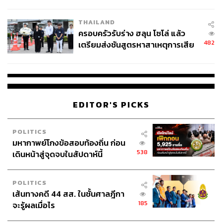
นัยทางการเมือง
THAILAND
ครอบครัวรับร่าง ฮลุน โซโล่ แล้ว
482
เตรียมส่งชันสูตรหาสาเหตุการเสีย
ชีวิต
EDITOR'S PICKS
POLITICS
มหากาพย์โกงข้อสอบท้องถิ่น ก่อน
538
เดินหน้าสู่จุดจบในสัปดาห์นี้
POLITICS
เส้นทางคดี 44 สส. ในชั้นศาลฎีกา
185
จะรู้ผลเมื่อไร