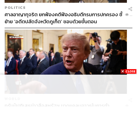
POLITICS
ศาลอาญาทุจริต ยกฟ้องคดีฟ้องอธิบดีกรมการปกครอง ชี้
...
ย้าย ‘อดีตปลัดจังหวัดภูเก็ต’ ชอบด้วยขั้นตอน
WORLD
ทรัมป์ปฏิเสธข่าวลือสหรัฐฯ ขาดแคลนอาวุธในการทำ
...
สงครามกับอิหร่าน เผยกำลังล่าตัวคนปล่อยข่าว