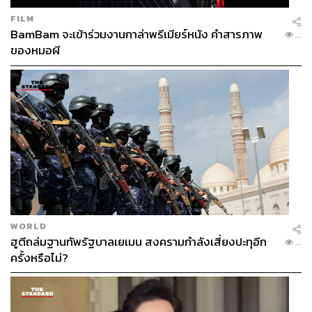
FILM
BamBam จะเข้าร่วมงานกาล่าพรีเมียร์หนัง คำสารภาพ
...
ของหมอผี
WORLD
ฮูตีถล่มฐานทัพรัฐบาลเยเมน สงครามกำลังเสี่ยงปะทุอีก
...
ครั้งหรือไม่?