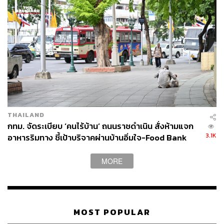
เย็นตรงจากโรงงาน [ADVERTORIAL]
THAILAND
กทม. จัดระเบียบ ‘คนไร้บ้าน’ ถนนราชดำเนิน สั่งห้ามแจก
3.1K
อาหารริมทาง ชี้เป้าบริจาคผ่านบ้านอิ่มใจ-Food Bank
MORE
MOST POPULAR