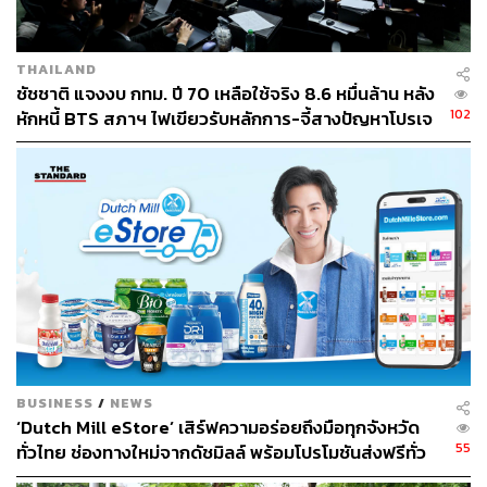
THAILAND
ชัชชาติ แจงงบ กทม. ปี 70 เหลือใช้จริง 8.6 หมื่นล้าน หลัง
102
หักหนี้ BTS สภาฯ ไฟเขียวรับหลักการ-จี้สางปัญหาโปรเจ
กต์ล่าช้า
BUSINESS
/
NEWS
‘Dutch Mill eStore’ เสิร์ฟความอร่อยถึงมือทุกจังหวัด
55
ทั่วไทย ช่องทางใหม่จากดัชมิลล์ พร้อมโปรโมชันส่งฟรีทั่ว
ประเทศ ส่งไว สั่งก่อนเที่ยง ได้ของวันถัดไป ส่งสินค้าแบบ