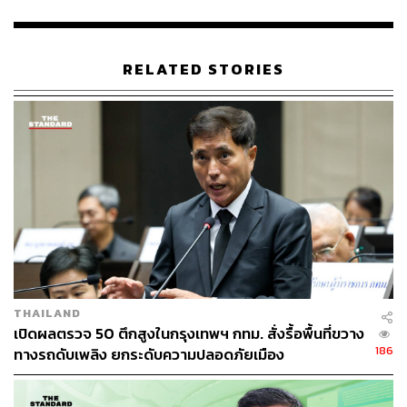
แม่นยำและครอบคลุมมากขึ้น, การยกระดับมาตรการเตือน
ภัยและป้องกันผลกระทบต่อสุขภาพประชาชนได้อย่างทัน
ท่วงที, และการเสริมภาพลักษณ์กรุงเทพมหานครในฐานะ
RELATED STORIES
เมืองที่ใช้เทคโนโลยีขั้นสูงในการบริหารคุณภาพอากาศตาม
มาตรฐานสากล
TAGS:
ชัชชาติ สิทธิพันธุ์
กรุงเทพมหานคร
ฝุ่นละอองขนาดเล็ก
PM2.5
ฝุ่นละอองในอากาศ
การแก้ปัญหา PM2.5
สถานการณ์ฝุ่น PM2.5
IQAir
THAILAND
เปิดผลตรวจ 50 ตึกสูงในกรุงเทพฯ กทม. สั่งรื้อพื้นที่ขวาง
172
186
ทางรถดับเพลิง ยกระดับความปลอดภัยเมือง