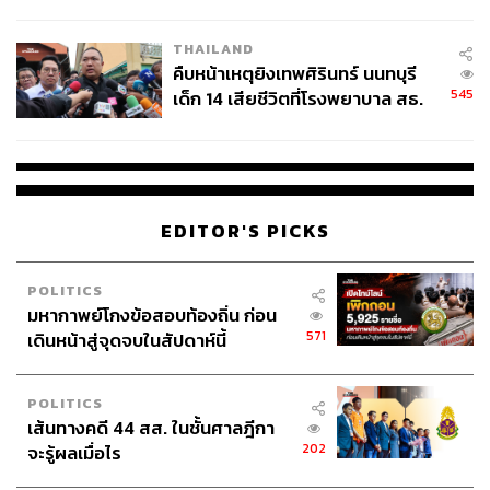
สอบปมขโมยปืนปู่ก่อเหตุ
THAILAND
คืบหน้าเหตุยิงเทพศิรินทร์ นนทบุรี
545
เด็ก 14 เสียชีวิตที่โรงพยาบาล สธ.
ยืนยันครูเสียชีวิต 5 ราย เจ็บ 22
ราย
EDITOR'S PICKS
POLITICS
มหากาพย์โกงข้อสอบท้องถิ่น ก่อน
571
เดินหน้าสู่จุดจบในสัปดาห์นี้
POLITICS
เส้นทางคดี 44 สส. ในชั้นศาลฎีกา
202
จะรู้ผลเมื่อไร