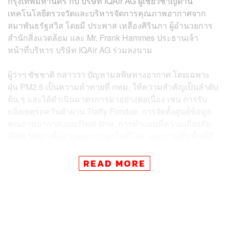
กรุงเทพมหานคร กับ บริษัท IQAir AG ผู้เชี่ยวชาญด้าน
เทคโนโลยีตรวจวัดและบริหารจัดการคุณภาพอากาศจาก
สมาพันธรัฐสวิส โดยมี ประพาส เหลืองศิรินภา ผู้อำนวยการ
สำนักสิ่งแวดล้อม และ Mr. Frank Hammes ประธานเจ้า
หน้าที่บริหาร บริษัท IQAir AG ร่วมลงนาม
ผู้ว่าฯ ชัชชาติ กล่าวว่า ปัญหามลพิษทางอากาศ โดยเฉพาะ
ฝุ่น PM2.5 เป็นความท้าทายที่ กทม. ให้ความสำคัญเป็นลำดับ
ต้น ๆ และได้ดำเนินมาตรการมาอย่างต่อเนื่อง เช่น การรับ
แจ้งเหตุรถควันดำผ่าน Traffy Fondue, การจัดตั้งศูนย์ข้อมูล
คุณภาพอากาศแบบ Real-time, การทำแผนที่ความเสี่ยงภัย
(Risk Map) เพื่อควบคุมการเผาในที่โล่ง, และการเพิ่มพื้นที่สี
เขียว
READ MORE
ความร่วมมือกับ IQAir AG ครั้งนี้ ถือเป็นก้าวสำคัญที่จะ เสริม
ศักยภาพ กทม. ในการพัฒนาระบบเฝ้าระวังและจัดการ
คุณภาพอากาศด้วยนวัตกรรมและเทคโนโลยีสากล เพื่อยก
ระดับคุณภาพชีวิตของประชาชนอย่างยั่งยืน โดยโครงการนี้
มีระยะเวลาดำเนินการ 1 ปี