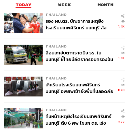
TODAY
WEEK
MONTH
THAILAND
รอง ผบ.ตร. บัญชาการเหตุยิง
1.4K
โรงเรียนเทพศิรินทร์ นนทบุรี สั่ง
ค้นหา 2 รอบยืนยันไร้คนติดค้าง พบ
ศพปู่-ย่าที่บ้านพักผู้ก่อเหตุ
THAILAND
สื่อนอกจับตากราดยิง รร. ใน
1.3K
นนทบุรี ชี้ไทยมีอัตราครอบครองปืน
สูงในระดับต้นของภูมิภาค
THAILAND
นักเรียนโรงเรียนเทพศิรินทร์
828
นนทบุรี อพยพเข้ายังพื้นที่ปลอดภัย
ชั่วคราว หลังเหตุใช้อาวุธปืนภายใน
โรงเรียนคลี่คลาย
THAILAND
คืบหน้าเหตุยิงโรงเรียนเทพศิรินทร์
677
นนทบุรี ดับ 6 ศพ โฆษก ตร. เร่ง