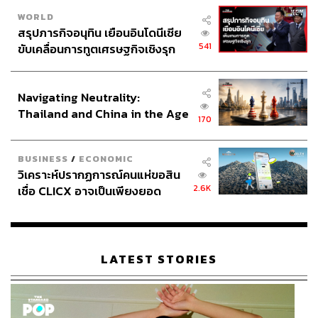
WORLD
สรุปภารกิจอนุทิน เยือนอินโดนีเซีย
541
ขับเคลื่อนการทูตเศรษฐกิจเชิงรุก
ประกาศหุ้นส่วนยุทธศาสตร์ไทย –
อินโดนีเซีย
Navigating Neutrality:
Thailand and China in the Age
170
of a New Global Order
BUSINESS
/
ECONOMIC
วิเคราะห์ปรากฏการณ์คนแห่ขอสิน
2.6K
เชื่อ CLICX อาจเป็นเพียงยอด
ภูเขาน้ำแข็ง ของปัญหาหนี้ครัว
เรือนไทยที่ถูกซุกไว้
LATEST STORIES