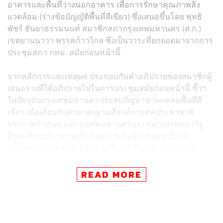
อาคารและพื้นที่ว่างนอกอาคาร เพื่อการรักษาคุณภาพสิ่ง
แวดล้อม (ร่างข้อบัญญัติพื้นที่สีเขียว) ซึ่งเสนอขึ้นโดย พุทธิ
พัชร์ ธันยาธรรมนนท์ สมาชิกสภากรุงเทพมหานคร (ส.ก.)
เขตยานนาวา พรรคก้าวไกล ซึ่งเป็นวาระที่ยกยอดมาจากการ
ประชุมสภา กทม. สมัยก่อนหน้านี้
จากหลักการและเหตุผล ประกอบกับคำอภิปรายของสมาชิกผู้
เสนอร่างที่ได้อภิปรายไปในการประชุมสมัยก่อนหน้านี้ ชี้ว่า
ในปัจจุบันกรุงเทพมหานครประสบปัญหาขาดแคลนพื้นที่สี
เขียว เมื่อเทียบกับค่ามาตรฐานที่องค์การสหประชาชาติ
ประกาศกำหนด แม้กรุงเทพมหานครและหน่วยงานของรัฐ
อื่นจะตั้งงบประมาณเพื่อก่อสร้างปรับปรุงสวนทุกปี แต่
กรุงเทพมหานครก็ยังมีสัดส่วนพื้นที่สีเขียวไม่เพียงพอเมื่อ
เทียบกับจำนวนประชากร จึงได้เสนอร่างข้อบัญญัติฉบับนี้ขึ้น
มา
READ MORE
โดยร่างข้อบัญญัติพื้นที่สีเขียวจะกำหนดให้ผู้ที่จะสร้าง
ซ่อมแซม หรือต่อเติมอาคารใหม่ จะต้องมีพื้นที่สีเขียวคิดเป็น
50% ของพื้นที่ว่างนอกอาคาร ตามที่กฎหมายควบคุมอาคาร