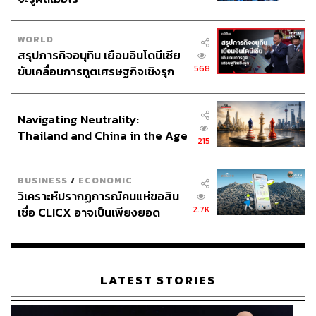
WORLD
สรุปภารกิจอนุทิน เยือนอินโดนีเซีย
568
ขับเคลื่อนการทูตเศรษฐกิจเชิงรุก
ประกาศหุ้นส่วนยุทธศาสตร์ไทย –
อินโดนีเซีย
Navigating Neutrality:
Thailand and China in the Age
215
of a New Global Order
BUSINESS
/
ECONOMIC
วิเคราะห์ปรากฏการณ์คนแห่ขอสิน
2.7K
เชื่อ CLICX อาจเป็นเพียงยอด
ภูเขาน้ำแข็ง ของปัญหาหนี้ครัว
เรือนไทยที่ถูกซุกไว้
LATEST STORIES