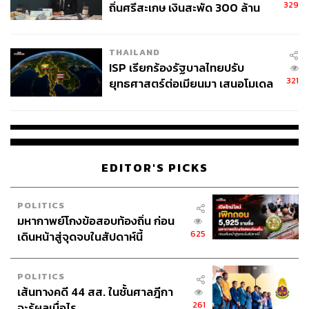
329
ถิ่นศรีสะเกษ เงินสะพัด 300 ล้าน
จ่อขยายผลรื้อคดีทั่วประเทศ
THAILAND
ISP เรียกร้องรัฐบาลไทยปรับ
321
ยุทธศาสตร์ต่อเมียนมา เสนอโมเดล
‘3 ระเบียง’ รับมือภัยคุกคามข้าม
แดน
EDITOR'S PICKS
POLITICS
มหากาพย์โกงข้อสอบท้องถิ่น ก่อน
625
เดินหน้าสู่จุดจบในสัปดาห์นี้
POLITICS
เส้นทางคดี 44 สส. ในชั้นศาลฎีกา
261
จะรู้ผลเมื่อไร