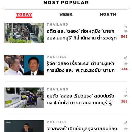
MOST POPULAR
TODAY
WEEK
MONTH
THAILAND
อดีต สส. ‘ฉลอง’ ก่อเหตุยิง ‘นายก
563
อบจ.นนทบุรี’ ที่สำนักงาน ตำรวจรุด
ลงพื้นที่
POLITICS
รู้จัก ‘ฉลอง เรี่ยวแรง’ ตำนานงูเห่า
444
การเมือง และ ‘พ.ต.อ.ธงชัย’ นายก
อบจ. นนทบุรี หลายสมัย บุคคล
สำคัญในเหตุยิง
THAILAND
คุมตัว ‘ฉลอง เรี่ยวแรง’ สอบปมรัว
382
ยิง 4 นัดใส่ นายก อบจ.นนทบุรี ผู้
ว่าฯ ลงพื้นที่ตรวจสอบเร่งหาสาเหตุ
POLITICS
‘อาสพลธ์’ เปิดข้อมูลทุจริตสอบท้อง