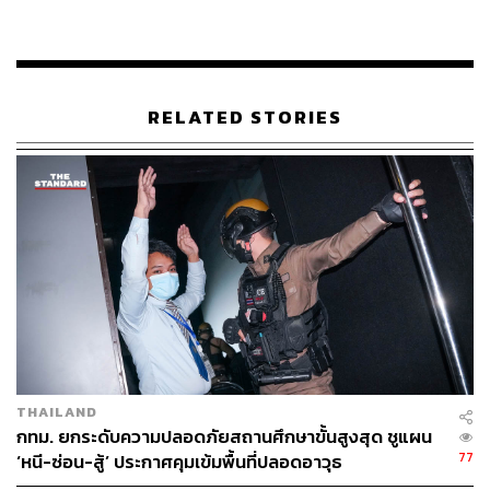
พุทธิพัชร์ระบุต่อว่า ทุกคนอยากให้เกิดพื้นที่สีเขียวใน
กรุงเทพมหานครทั้งนั้น ในหลายๆ ประเทศมีการกำหนดพื้นที่
สีเขียวอยู่ที่ 9 ตารางเมตรต่อคน แต่โดยข้อเท็จจริงแล้ว
กรุงเทพมหานครสามารถทำได้แค่ 7 ตารางเมตรต่อคน
RELATED STORIES
เท่านั้น และแม้ที่ผ่านมาจะมีคำสั่ง กทม. ให้เพิ่มพื้นที่สีเขียว
แต่ผลที่เกิดขึ้นคือสำนักงานเขตต่างๆ ทำได้เพียงไปปลูกต้นไม้
ที่เกาะกลางถนน หรือปลูกไม้เลื้อยจนทางเดินเท้าเสียหาย
หรือนำถุงต้นกล้าไปวางไว้ใต้สะพานทางด่วน ซึ่งไม่สามารถ
แก้ปัญหาได้ตรงจุด
ด้วยเหตุนี้ ตนและ ส.ก. พรรคก้าวไกล จึงขอร่วมกันเสนอร่าง
ข้อบัญญัติพื้นที่สีเขียว ซึ่งจะเป็นการบังคับใช้ต่อเฉพาะผู้ที่
สร้าง ซ่อมแซม และต่อเติมใหม่ ไม่รวมถึงตึกเก่าและอาคาร
ที่มีอยู่แล้ว และไม่เป็นการขัดต่อกฎหมายที่บังคับใช้อยู่ใน
ปัจจุบันคือ พ.ร.บ.ผังเมืองรวม และ พ.ร.บ.ควบคุมอาคาร แต่
THAILAND
อย่างใด เพราะเป็นการบังคับให้เพิ่มพื้นที่สีเขียวในพื้นที่ว่างที่
กทม. ยกระดับความปลอดภัยสถานศึกษาขั้นสูงสุด ชูแผน
แต่ละอาคารจะต้องมีอยู่แล้ว ตามที่กฎหมายระดับ พ.ร.บ.
77
‘หนี-ซ่อน-สู้’ ประกาศคุมเข้มพื้นที่ปลอดอาวุธ
กำหนดไว้