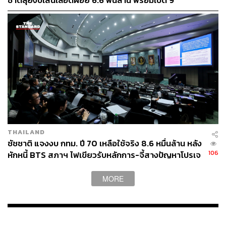
ชาติลุยงบเส้นเลือดฝอย 6.6 พันล้าน พร้อมเปิด 9
ยุทธศาสตร์พัฒนาเมือง
161
ABOUT THE AUTHOR
THE STANDARD TEAM
กองบรรณาธิการ THE STANDARD
THAILAND
ชัชชาติ แจงงบ กทม. ปี 70 เหลือใช้จริง 8.6 หมื่นล้าน หลัง
106
หักหนี้ BTS สภาฯ ไฟเขียวรับหลักการ-จี้สางปัญหาโปรเจ
กต์ล่าช้า
MORE