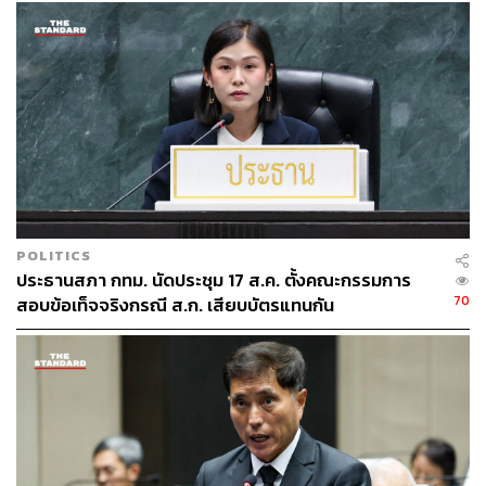
ซึ่งทั้งหมดนี้จะมุ่งเน้นให้เกิดผลบังคับใช้กับอาคาร ที่อยู่อาศัย
คอนโด และหมู่บ้านจัดสรร ที่จะมีการสร้างขึ้นมาใหม่ ซึ่งจะ
เป็นการกำหนดกฎหมายออกมาได้อย่างตรงประเด็น ไม่
ต้องหาทางอ้อมเพื่อเพิ่มพื้นที่สีเขียวเหมือนที่ผ่านมาอีก
“กฎหมายเพิ่มพื้นที่สีเขียวฉบับนี้จะเป็นมาตรการเชิงรุก เพื่อ
ปกป้องสิทธิขั้นพื้นฐานของพี่น้องประชาชน และจะเป็น
ตัวอย่างที่ดีให้สมาชิกและสภาต่างๆ ทั่วประเทศไทย ในการ
เสนอข้อบัญญัติเพื่อดูแลสิทธิขั้นพื้นฐานด้านสุขภาพของพี่
POLITICS
น้องประชาชนทุกคน” พุทธิพัชร์กล่าว
ประธานสภา กทม. นัดประชุม 17 ส.ค. ตั้งคณะกรรมการ
70
สอบข้อเท็จจริงกรณี ส.ก. เสียบบัตรแทนกัน
โดยการประชุมวันนี้มีสมาชิกสภา กทม. จากพรรคต่างๆ
อภิปรายให้การสนับสนุนร่างข้อบัญญัติพื้นที่สีเขียว โดยบาง
ส่วนระบุว่าต้องมีการพิจารณาให้ดีว่าร่างข้อบัญญัติดังกล่าว
จะไปขัดแย้งกับกฎหมายใหญ่หรือไม่ ในขณะที่ผู้อภิปรายบาง
รายมีความกังวลว่าอาจทำให้ผู้ใช้อาคารมีความลำบากมาก
ขึ้น มีนิยามที่ยังไม่ครอบคลุม และหลายข้อยังต้องมีการ
ตีความ อาจส่งผลในทางปฏิบัติได้