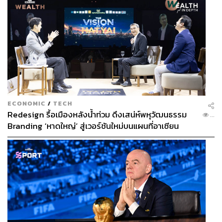
ECONOMIC
/
TECH
Redesign รื้อเมืองหลังน้ำท่วม ดึงเสน่ห์พหุวัฒนธรรม
...
Branding ‘หาดใหญ่’ สู่เวอร์ชันใหม่บนแผนที่อาเซียน