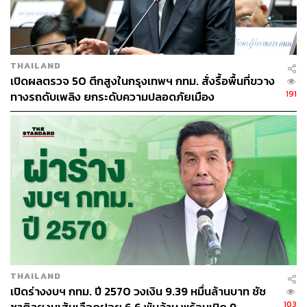
ในส่วนของพุทธิพัชร์ได้อภิปรายยืนยันต่อที่ประชุมว่า ข้อ
บัญญัติฉบับนี้ไม่ขัดต่อกฎหมายระดับ พ.ร.บ. แต่อย่างใด และ
เป็นการยกมาจาก พ.ร.บ. ทั้งหมด อย่างไรก็ตาม ที่เสนอในวัน
THAILAND
นี้เป็นเพียงร่างเท่านั้น หลังตั้งคณะกรรมการพิจารณาแล้วจะ
เปิดผลตรวจ 50 ตึกสูงในกรุงเทพฯ กทม. สั่งรื้อพื้นที่ขวาง
มีการปรับปรุงรายละเอียดโดยหารือหน่วยงานที่เกี่ยวข้อง
191
ทางรถดับเพลิง ยกระดับความปลอดภัยเมือง
ทั้งหมด เพื่อนำเข้าสู่สภา กทม. ในวาระต่อไป
หลังจากนั้นจึงได้มีการลงมติในวาระที่ 1 ซึ่งผลการลงมติมีผู้
เห็นชอบทั้งสิ้น 31 คน งดออกเสียง 2 คน และให้มีการตั้งคณะ
กรรมการวิสามัญเพื่อพิจารณาร่างข้อบัญญัติฯ จำนวน 17 คน
เพื่อดำเนินการแก้ไขเพิ่มเติมร่างข้อบัญญัติดังกล่าวต่อไป
TAGS:
กรุงเทพมหานคร
พื้นที่สีเขียว
สภากรุงเทพมหานคร
THAILAND
เปิดร่างงบฯ กทม. ปี 2570 วงเงิน 9.39 หมื่นล้านบาท ชัช
103