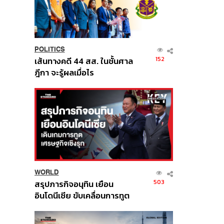
POLITICS
152
เส้นทางคดี 44 สส. ในชั้นศาล
ฎีกา จะรู้ผลเมื่อไร
WORLD
503
สรุปภารกิจอนุทิน เยือน
อินโดนีเซีย ขับเคลื่อนการทูต
เศรษฐกิจเชิงรุก ประกาศหุ้น
ส่วนยุทธศาสตร์ไทย –