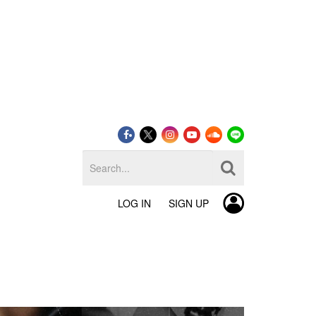
LOG IN
SIGN UP