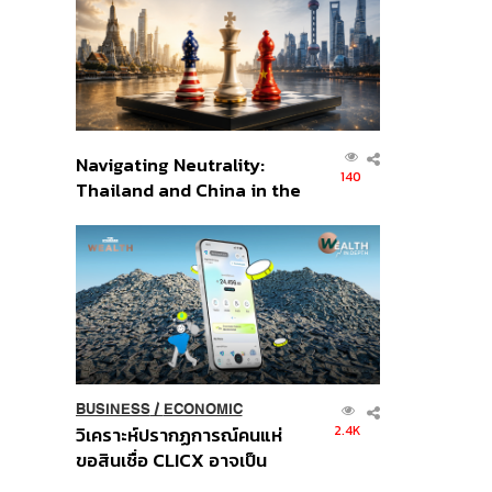
อินโดนีเซีย
Navigating Neutrality:
140
Thailand and China in the
Age of a New Global
Order
BUSINESS
/
ECONOMIC
2.4K
วิเคราะห์ปรากฏการณ์คนแห่
ขอสินเชื่อ CLICX อาจเป็น
เพียงยอดภูเขาน้ำแข็ง ของ