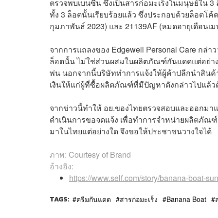
ตรวจพบเบนซีน ซึ่งเป็นสารก่อมะเร็งในมนุษย์ใน 3 
ทั้ง 3 ล็อตนั้นเรียบร้อยแล้ว ซึ่งประกอบด้วยล็อ
กุมภาพันธ์ 2023) และ 21139AF (หมดอายุเดือนเ
จากการแถลงของ Edgewell
Personal Care กล่าวว
ล็อตนั้น ไม่ใช่ส่วนผสมในผลิตภัณฑ์กันแดดแต่อย่า
พ่น
นอกจากนี้บริษัททำการแจ้งให้ผู้ค้าปลีกนำสินค
เงินให้แก่ผู้ที่ซื้อผลิตภัณฑ์ที่มีปัญหาดังกล่าวไปแล้
จากข่าวนี้ทำให้ อย.ของไทยตรวจสอบและออกมาแจ้ง
ดำเนินการขอจดแจ้ง เพื่อทำการจำหน่ายผลิตภัณฑ์ด
มาในไทยแต่อย่างใด จึงขอให้ประชาชนวางใจได้
ภาพ: Courtesy of Brand
อ้างอิง:
https://www.self.com/story/banana-boat-su
TAGS:
ครีมกันแดด
สารก่อมะเร็ง
Banana Boat