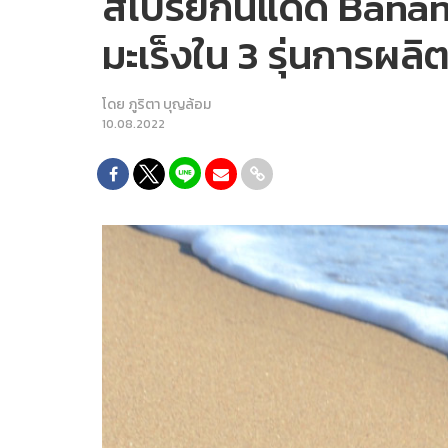
สเปรย์กันแดด Banan
มะเร็งใน 3 รุ่นการผล
โดย
ภูริตา บุญล้อม
10.08.2022