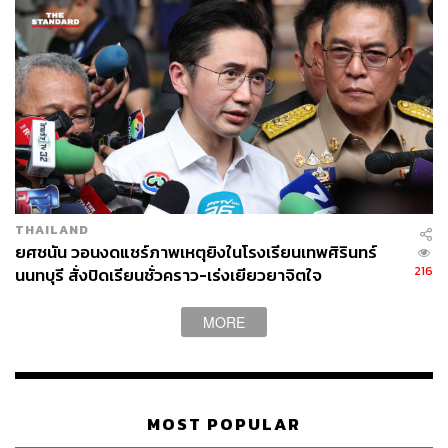
TAGS:
กระทรวงศึกษาธิการ
ระบบการศึกษา
วันครู
วันครูแห่งชาติ
ปัญหาการศึกษาไทย
THAILAND
การแสดงออกเชิงสัญลักษณ์
นักเรียนเลว
ยศชนัน วอนงดแชร์ภาพเหตุยิงในโรงเรียนเทพศิรินทร์
ตรีนุช เทียนทอง
กลุ่มนักเรียนเลว
216
นนทบุรี สั่งปิดเรียนชั่วคราว-เร่งเยียวยาจิตใจ
MORE
MOST POPULAR
153