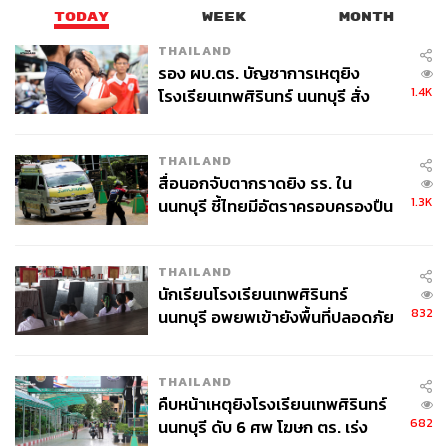
TODAY
WEEK
MONTH
THAILAND
ABOUT THE AUTHOR
รอง ผบ.ตร. บัญชาการเหตุยิง
1.4K
โรงเรียนเทพศิรินทร์ นนทบุรี สั่ง
THE STANDARD TEAM
ค้นหา 2 รอบยืนยันไร้คนติดค้าง พบ
กองบรรณาธิการ THE STANDARD
ศพปู่-ย่าที่บ้านพักผู้ก่อเหตุ
THAILAND
สื่อนอกจับตากราดยิง รร. ใน
1.3K
นนทบุรี ชี้ไทยมีอัตราครอบครองปืน
สูงในระดับต้นของภูมิภาค
THAILAND
นักเรียนโรงเรียนเทพศิรินทร์
832
นนทบุรี อพยพเข้ายังพื้นที่ปลอดภัย
ชั่วคราว หลังเหตุใช้อาวุธปืนภายใน
โรงเรียนคลี่คลาย
THAILAND
คืบหน้าเหตุยิงโรงเรียนเทพศิรินทร์
682
นนทบุรี ดับ 6 ศพ โฆษก ตร. เร่ง