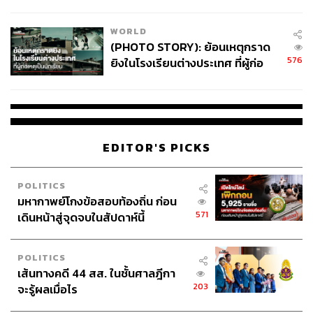
สอบปมขโมยปืนปู่ก่อเหตุ
WORLD
(PHOTO STORY): ย้อนเหตุกราด
576
ยิงในโรงเรียนต่างประเทศ ที่ผู้ก่อ
เหตุเป็นนักเรียน
EDITOR'S PICKS
POLITICS
มหากาพย์โกงข้อสอบท้องถิ่น ก่อน
571
เดินหน้าสู่จุดจบในสัปดาห์นี้
POLITICS
เส้นทางคดี 44 สส. ในชั้นศาลฎีกา
203
จะรู้ผลเมื่อไร