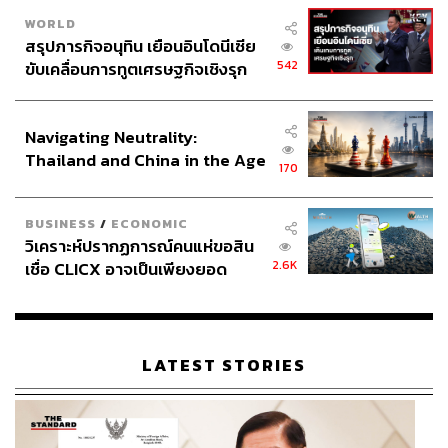
WORLD
สรุปภารกิจอนุทิน เยือนอินโดนีเซีย
542
ขับเคลื่อนการทูตเศรษฐกิจเชิงรุก
ประกาศหุ้นส่วนยุทธศาสตร์ไทย –
อินโดนีเซีย
Navigating Neutrality:
Thailand and China in the Age
170
of a New Global Order
BUSINESS
/
ECONOMIC
วิเคราะห์ปรากฏการณ์คนแห่ขอสิน
2.6K
เชื่อ CLICX อาจเป็นเพียงยอด
ภูเขาน้ำแข็ง ของปัญหาหนี้ครัว
เรือนไทยที่ถูกซุกไว้
LATEST STORIES