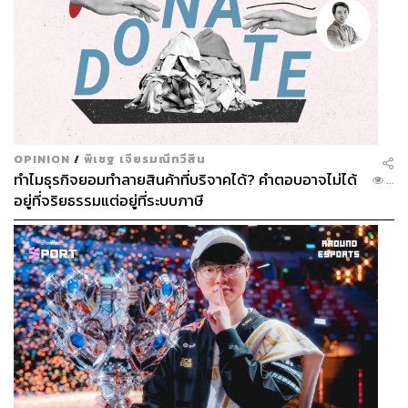
OPINION
/
พิเชฐ เจียรมณีทวีสิน
ทำไมธุรกิจยอมทำลายสินค้าที่บริจาคได้? คำตอบอาจไม่ได้
...
อยู่ที่จริยธรรมแต่อยู่ที่ระบบภาษี