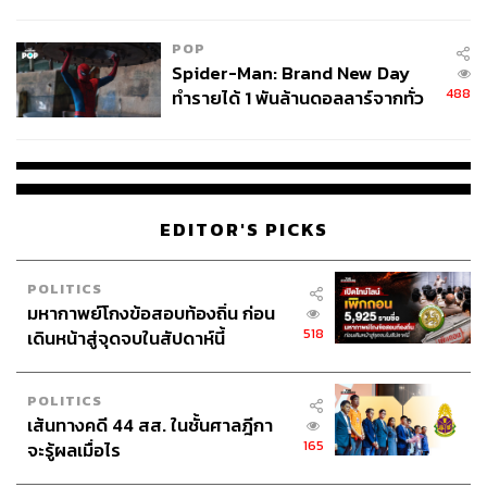
ข้อหาหนัก จ่อชง ป.ป.ช. 12 ส.ค. นี้
POP
Spider-Man: Brand New Day
488
ทำรายได้ 1 พันล้านดอลลาร์จากทั่ว
โลกภายใน 6 วัน
EDITOR'S PICKS
POLITICS
มหากาพย์โกงข้อสอบท้องถิ่น ก่อน
518
เดินหน้าสู่จุดจบในสัปดาห์นี้
POLITICS
เส้นทางคดี 44 สส. ในชั้นศาลฎีกา
165
จะรู้ผลเมื่อไร