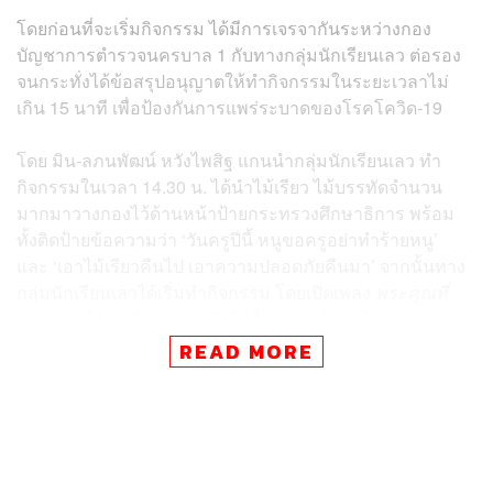
โดยก่อนที่จะเริ่มกิจกรรม ได้มีการเจรจากันระหว่างกอง
บัญชาการตำรวจนครบาล 1 กับทางกลุ่มนักเรียนเลว ต่อรอง
จนกระทั่งได้ข้อสรุปอนุญาตให้ทำกิจกรรมในระยะเวลาไม่
เกิน 15 นาที เพื่อป้องกันการแพร่ระบาดของโรคโควิด-19
โดย มิน-ลภนพัฒน์ หวังไพสิฐ แกนนำกลุ่มนักเรียนเลว ทำ
กิจกรรมในเวลา 14.30 น. ได้นำไม้เรียว ไม้บรรทัดจำนวน
มากมาวางกองไว้ด้านหน้าป้ายกระทรวงศึกษาธิการ พร้อม
ทั้งติดป้ายข้อความว่า ‘วันครูปีนี้ หนูขอครูอย่าทำร้ายหนู’
และ ‘เอาไม้เรียวคืนไป เอาความปลอดภัยคืนมา’ จากนั้นทาง
กลุ่มนักเรียนเลวได้เริ่มทำกิจกรรม โดยเปิดเพลง
พระคุณที่
สาม
และได้นำสีแดงสาดเข้าไปที่ตราสัญลักษณ์กระทรวง
ศึกษาธิการและกองไม้เรียว ก่อนที่จะรวมตัวในชุดนักเรียน
READ MORE
และนั่งไว้อาลัยประมาณ 5 นาที จึงยุติการทำกิจกรรมและ
เดินทางกลับ
ด้านลภนพัฒน์กล่าวว่า กิจกรรมวันนี้ ทางกลุ่มต้องการ
สะท้อนให้สังคมไทยและผู้ที่เกี่ยวข้อง โดยเฉพาะกระทรวง