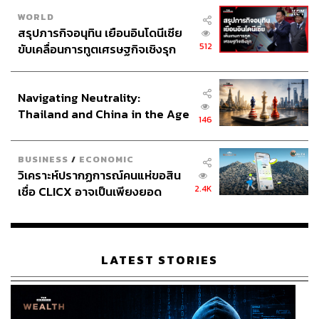
WORLD
สรุปภารกิจอนุทิน เยือนอินโดนีเซีย
512
ขับเคลื่อนการทูตเศรษฐกิจเชิงรุก
ประกาศหุ้นส่วนยุทธศาสตร์ไทย –
อินโดนีเซีย
Navigating Neutrality:
Thailand and China in the Age
146
of a New Global Order
BUSINESS
/
ECONOMIC
วิเคราะห์ปรากฏการณ์คนแห่ขอสิน
2.4K
เชื่อ CLICX อาจเป็นเพียงยอด
ภูเขาน้ำแข็ง ของปัญหาหนี้ครัว
เรือนไทยที่ถูกซุกไว้
LATEST STORIES