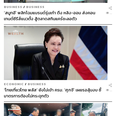
BUSINESS
/
BUSINESS
‘สมูทอี’ พลิกโฉมแบรนด์รุ่นเก๋า ดึง หลิง-ออม ส่งคอน
...
เทนต์ซีรีส์แนวตั้ง สู้ตลาดสกินแคร์ชะลอตัว
ECONOMIC
/
BUSINESS
‘ไทยเที่ยวไทย พลัส’ ยังไม่เข้า ครม. ‘ศุภจี’ เผยรอลุ้นงบ ชี้
...
มาตรการต้องไม่กระจุกตัว