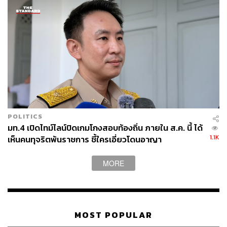
พิสูจน์อักษร: พรนภัส ชำนาญค้า
POLITICS
TAGS:
เชื้อไวรัสโคโรนา
นักเรียนเลว
กระทรวงศึกษาธิการ
มท.4 เปิดไทม์ไลน์ปิดเกมโกงสอบท้องถิ่น ภายใน ส.ค. นี้ ได้
ตำรวจ
วันครู
1.1K
เห็นคนทุจริตพ้นราชการ ชี้ใครเอี่ยวโดนอาญา
MORE
MOST POPULAR
41