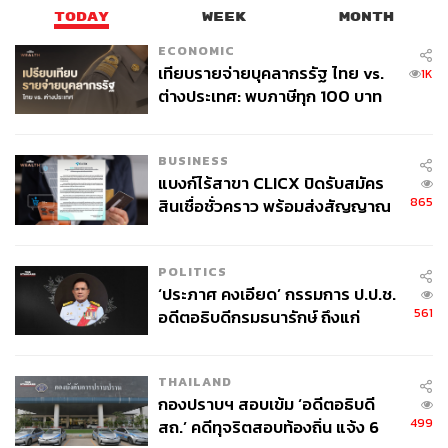
TODAY
WEEK
MONTH
ECONOMIC
ABOUT THE AUTHOR
เทียบรายจ่ายบุคลากรรัฐ ไทย vs.
1K
ต่างประเทศ: พบภาษีทุก 100 บาท
ไพศาล ฮาแว
ของคนไทยใช้ไปกับข้าราชการเฉียด
Junior Content Creator ประจำกอง
บรรณาธิการข่าว
40 บาท
BUSINESS
ABOUT THE PHOTOGRAPHER
แบงก์ไร้สาขา CLICX ปิดรับสมัคร
865
สินเชื่อชั่วคราว พร้อมส่งสัญญาณ
ศวิตา พูลเสถียร
เตือนกลุ่มกู้เงินผิดวัตถุประสงค์-ให้
ช่างภาพข่าว ประจำสำนักข่าว THE
ข้อมูลเท็จ เตรียมดำเนินคดีเด็ดขาด
STANDARD
POLITICS
‘ประภาศ คงเอียด’ กรรมการ ป.ป.ช.
561
อดีตอธิบดีกรมธนารักษ์ ถึงแก่
อนิจกรรม
THAILAND
กองปราบฯ สอบเข้ม ‘อดีตอธิบดี
499
สถ.’ คดีทุจริตสอบท้องถิ่น แจ้ง 6