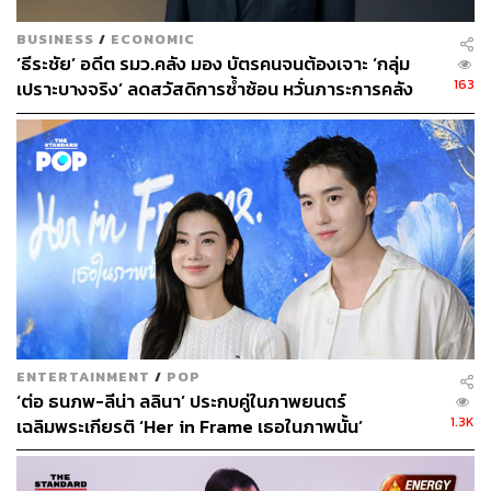
BUSINESS
/
ECONOMIC
‘ธีระชัย’ อดีต รมว.คลัง มอง บัตรคนจนต้องเจาะ ‘กลุ่ม
163
เปราะบางจริง’ ลดสวัสดิการซ้ำซ้อน หวั่นภาระการคลัง
ตึงตัว
ENTERTAINMENT
/
POP
‘ต่อ ธนภพ-ลีน่า ลลินา’ ประกบคู่ในภาพยนตร์
1.3K
เฉลิมพระเกียรติ ‘Her in Frame เธอในภาพนั้น’