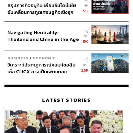
สรุปภารกิจอนุทิน เยือนอินโดนีเซีย
515
ขับเคลื่อนการทูตเศรษฐกิจเชิงรุก
ประกาศหุ้นส่วนยุทธศาสตร์ไทย –
อินโดนีเซีย
Navigating Neutrality:
Thailand and China in the Age
150
of a New Global Order
BUSINESS
/
ECONOMIC
วิเคราะห์ปรากฏการณ์คนแห่ขอสิน
2.5K
เชื่อ CLICX อาจเป็นเพียงยอด
ภูเขาน้ำแข็ง ของปัญหาหนี้ครัว
เรือนไทยที่ถูกซุกไว้
LATEST STORIES