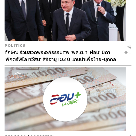
POLITICS
ทักษิณ ร่วมสวดพระอภิธรรมศพ ‘พล.ต.ท. ผ่อน’ บิดา
...
‘พักตร์พิไล ทวีสิน’ สิริอายุ 103 ปี แกนนำเพื่อไทย-บุคคล
หลากวงการร่วมอาลัย
BUSINESS
/
ECONOMIC