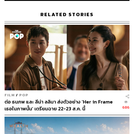
หากผลการพิจารณาโครงการนี้ได้รับความเห็นชอบจาก
กฟผ. อย่างเป็นทางการแล้ว B.GRIMM POWER – ENERGY
RELATED STORIES
CHINA CONSORTIUM พร้อมที่จะเริ่มพัฒนาและก่อสร้าง
โครงการดังกล่าวนี้ต่อไปในทันที
พิสูจน์อักษร: ภาวิกา ขันติศรีสกุล
TAGS:
โรงไฟฟ้าพลังงานแสงอาทิตย์ทุ่นลอยน้ำ
โรงไฟฟ้าพลังน้ำ
บมจ.บี.กริม เพาเวอร์ (BGRIM)
การไฟฟ้าฝ่ายผลิตแห่งประเทศไทย (กฟผ.)
ปรียนาถ สุนทรวาทะ
B.GRIMM POWER
FILM
/
POP
ต่อ ธนภพ และ ลีน่า ลลินา ส่งตัวอย่าง ‘Her in Frame
686
เธอในภาพนั้น’ เตรียมฉาย 22-23 ส.ค. นี้
170