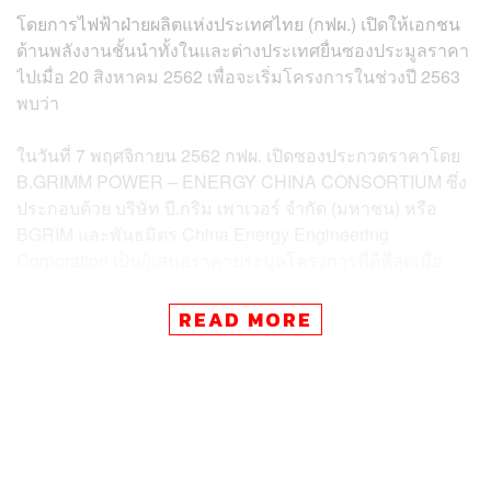
โดยการไฟฟ้าฝ่ายผลิตแห่งประเทศไทย (กฟผ.) เปิดให้เอกชน
ด้านพลังงานชั้นนำทั้งในและต่างประเทศยื่นซองประมูลราคา
ไปเมื่อ 20 สิงหาคม 2562 เพื่อจะเริ่มโครงการในช่วงปี 2563
พบว่า
ในวันที่ 7 พฤศจิกายน 2562 กฟผ. เปิดซองประกวดราคาโดย
B.GRIMM POWER – ENERGY CHINA CONSORTIUM ซึ่ง
ประกอบด้วย บริษัท บี.กริม เพาเวอร์ จำกัด (มหาชน) หรือ
BGRIM และพันธมิตร China Energy Engineering
Corporation เป็นผู้เสนอราคาประมูลโครงการที่ดีที่สุดเมื่อ
เทียบกับผู้ร่วมประมูลรายอื่น แต่ยังต้องรอให้ กฟผ. พิจารณา
ในรายละเอียดอื่นๆ โดยทาง กฟผ. จะสรุปและออกผลการคัด
READ MORE
เลือกผู้พัฒนาโครงการอย่างเป็นทางการต่อไป
ปรียนาถ สุนทรวาทะ ประธานเจ้าหน้าที่บริหาร BGRIM
กล่าวว่า จากแผนพัฒนากำลังผลิตพลังไฟฟ้าของประเทศไทย
ฉบับปัจจุบัน (PDP 2018) ที่กำหนดให้โครงการโรงไฟฟ้า
พลังงานหมุนเวียนใหม่ ประเภทพลังงานแสงอาทิตย์ทุ่นลอย