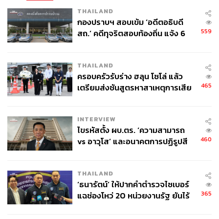
THAILAND
กองปราบฯ สอบเข้ม ‘อดีตอธิบดี
559
สถ.’ คดีทุจริตสอบท้องถิ่น แจ้ง 6
ข้อหาหนัก จ่อชง ป.ป.ช. 12 ส.ค. นี้
THAILAND
ครอบครัวรับร่าง ฮลุน โซโล่ แล้ว
465
เตรียมส่งชันสูตรหาสาเหตุการเสีย
ชีวิต
INTERVIEW
ไขรหัสตั้ง ผบ.ตร. ‘ความสามารถ
460
vs อาวุโส’ และอนาคตการปฏิรูปสี
กากี กับ พล.ต.อ. เอก อังสนานนท์
THAILAND
‘ธนารัตน์’ ให้ปากคำตำรวจไซเบอร์
365
แฉช่องโหว่ 20 หน่วยงานรัฐ ยันไร้
นัยทางการเมือง