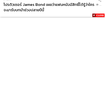
โปรดิวเซอร์ James Bond เผยว่าแฟนหนังมีสิทธิ์ได้รู้ว่าใคร
...
จะมารับบทนำช่วงปลายปีนี้
News
Wealth
Pop
Podcast
Video
Now
Opinion
Careers
Events
Privacy
About
Contact
Policy
FOR
ADVERTISING
MEMBERSHIP