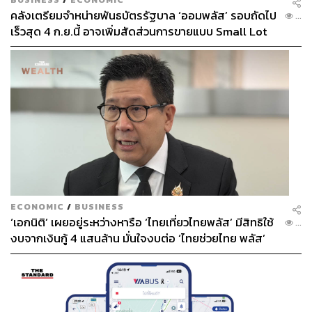
คลังเตรียมจำหน่ายพันธบัตรรัฐบาล ‘ออมพลัส’ รอบถัดไป
...
เร็วสุด 4 ก.ย.นี้ อาจเพิ่มสัดส่วนการขายแบบ Small Lot
First มากขึ้น
ECONOMIC
/
BUSINESS
‘เอกนิติ’ เผยอยู่ระหว่างหารือ ‘ไทยเที่ยวไทยพลัส’ มีสิทธิใช้
...
งบจากเงินกู้ 4 แสนล้าน มั่นใจงบต่อ ‘ไทยช่วยไทย พลัส’
เฟส 2 มีเพียงพอ