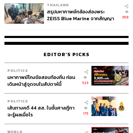
THAILAND
สรุปมหากาพย์กล้องส่องพระ
359
ZEISS Blue Marine จากสัญญา
ผลิต 8.3 ล้าน สู่ข้อพิพาท ‘มา
เวลล์ฯ’ ฟ้อง ‘โทน บางแค’ ผิดนัด
จ่ายหนี้-แอบระบุแบรนด์
EDITOR'S PICKS
POLITICS
มหากาพย์โกงข้อสอบท้องถิ่น ก่อน
523
เดินหน้าสู่จุดจบในสัปดาห์นี้
POLITICS
เส้นทางคดี 44 สส. ในชั้นศาลฎีกา
175
จะรู้ผลเมื่อไร
WORLD