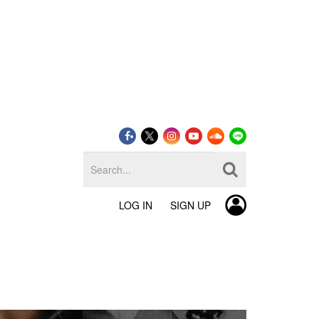
LOG IN
SIGN UP