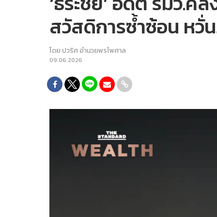
‘ธีระชัย’ อดีต รมว.ค
สวัสดิการซ้ำซ้อน หวั
โดย
ปวริศ อำนวยพรไพศาล
09.06.2026