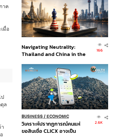
อินโดนีเซีย
ดภาค
เมื่อ
Navigating Neutrality:
166
Thailand and China in the
Age of a New Global
Order
ไป
ดุล
BUSINESS
/
ECONOMIC
2.6K
วิเคราะห์ปรากฏการณ์คนแห่
้า
ขอสินเชื่อ CLICX อาจเป็น
่อ
เพียงยอดภูเขาน้ำแข็ง ของ