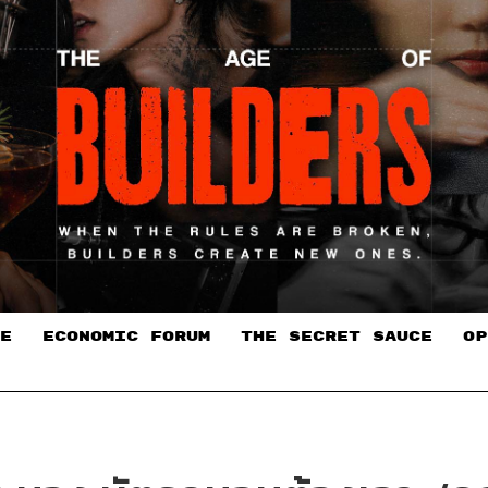
E
ECONOMIC FORUM
THE SECRET SAUCE​
OP