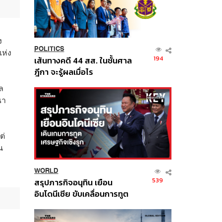
ง
POLITICS
แห่ง
194
เส้นทางคดี 44 สส. ในชั้นศาล
ฎีกา จะรู้ผลเมื่อไร
ล
ณา
ต่
น
WORLD
539
สรุปภารกิจอนุทิน เยือน
อินโดนีเซีย ขับเคลื่อนการทูต
เศรษฐกิจเชิงรุก ประกาศหุ้น
ส่วนยุทธศาสตร์ไทย –