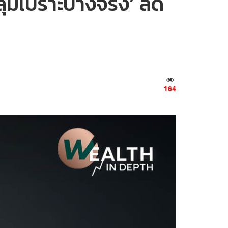
ลุ่มเปราะบางจริง’ ลด
164