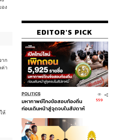
ของ
EDITOR'S PICK
่จาก
ลค่า
POLITICS
559
มหากาพย์โกงข้อสอบท้องถิ่น
ก่อนเดินหน้าสู่จุดจบในสัปดาห์
ให้
นี้