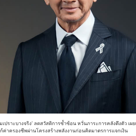
่มเปราะบางจริง’ ลดสวัสดิการซ้ำซ้อน หวั่นภาระการคลังตึงตัว เผย
ฐแก้ค่าครองชีพผ่านโครงสร้างพลังงานก่อนคิดมาตรการแจกเงิน