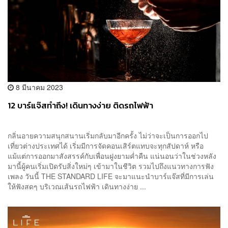
8 มีนาคม 2023
12 บาร์แจ๊สทำถึง! เดินทางง่าย ติดรถไฟฟ้า
กลิ่นอายความสนุกสนานเริ่มกลับมาอีกครั้ง ไม่ว่าจะเป็นการออกไป
เที่ยวต่างประเทศได้ เริ่มมีการจัดคอนเสิร์ตแทบจะทุกสัปดาห์ หรือ
แม้แต่การออกมาสังสรรค์กับเพื่อนฝูงยามค่ำคืน แน่นอนว่าในช่วงหลัง
มานี้ผู้คนเริ่มเปิดรับสิ่งใหม่ๆ เข้ามาในชีวิต รวมไปถึงแนวทางการฟัง
เพลง วันนี้ THE STANDARD LIFE จะมาแนะนำบาร์แจ๊สที่มีการเล่น
ให้ฟังสดๆ บริเวณเส้นรถไฟฟ้า เดินทางง่าย ...