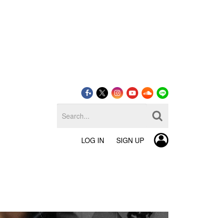
LOG IN
SIGN UP