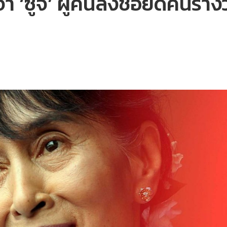
‘ซูจี’ ผู้คนลงชื่อยึดคืนรา