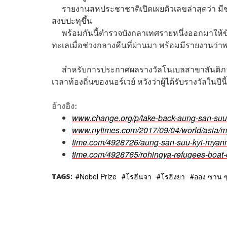
รายงานสหประชาชาติเปิดเผยตัวเลขล่าสุดว่า ม
สงบปะทุขึ้น
พร้อมกันนี้ตำรวจบังกลาเทศรายหนึ่งออกมาให้ข้
ทะเลเมื่อช่วงกลางคืนที่ผ่านมา พร้อมมีรายงานว่าพบศ
สำหรับ
การประกาศผลรางวัลโนเบลสาขาสันติภ
เวลาท้องถิ่นของนอร์เวย์ หวังว่าผู้ได้รับรางวัลในปีน
อ้างอิง:
www.change.org/p/take-back-aung-san-suu-
www.nytimes.com/2017/09/04/world/asia/my
time.com/4928726/aung-san-suu-kyi-myanm
time.com/4928765/rohingya-refugees-boat
TAGS:
Nobel Prize
โรฮีนจา
โรฮิงยา
ออง ซาน ซู