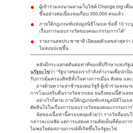
ผู้เข้าร่วมลงนามผ่านเว็บไซต์
Change.org
เพื่
ขึ้นอย่างต่อเนื่องจนเกือบ
350,000
คนแล้ว
ภายใต้กฎเกณฑ์แห่งมูลนิธิโนเบล ข้อที่ 10
ระบ
เรื่องการมอบรางวัลของคณะกรรมการได้
”
รายงานสหประชาชาติ เปิดเผยตัวเลขล่าสุดว่า
ไม่สงบปะทุขึ้น
หลังมีกระแสกดดันต่อท่าทีของที่ปรึกษาแห่งรัฐ
นรัฐยะไข่
ว่า “รัฐบาลของเรากำลังทำงานเพื่อปกป
รับการคุ้มครองสิทธิทั้งในทางการเมือง สังคม แล
อาจด้วยความล่าช้าของดอว์ซูจี ผู้เข้าร่วมลงนาม
การโนเบลริบคืนรางวัลจากเธอ จนถึงตอนนี้ตัวเลขพุ่
อย่างไรก็ตาม ภายใต้กฎเกณฑ์แห่งมูลนิธิโนเบล ข
ตัดสินใจในเรื่องการมอบรางวัลของคณะกรรมการไ
นัยของเนื้อหานี้ครอบคลุมด้วยว่า รางวัลที่มอบใ
กล่าวจะแน่ชัด แต่การแสดงความคิดเห็นที่ต้องก
ไม่พอใจต่อสถานการณ์ที่เกิดขึ้นในรัฐยะไข่