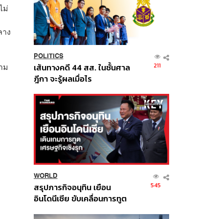
ไม่
ลาง
POLITICS
าม
211
เส้นทางคดี 44 สส. ในชั้นศาล
ฎีกา จะรู้ผลเมื่อไร
WORLD
545
สรุปภารกิจอนุทิน เยือน
อินโดนีเซีย ขับเคลื่อนการทูต
เศรษฐกิจเชิงรุก ประกาศหุ้น