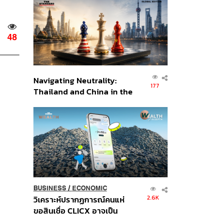
ส่วนยุทธศาสตร์ไทย –
อินโดนีเซีย
48
Navigating Neutrality:
177
Thailand and China in the
Age of a New Global
Order
BUSINESS
/
ECONOMIC
2.6K
วิเคราะห์ปรากฏการณ์คนแห่
ขอสินเชื่อ CLICX อาจเป็น