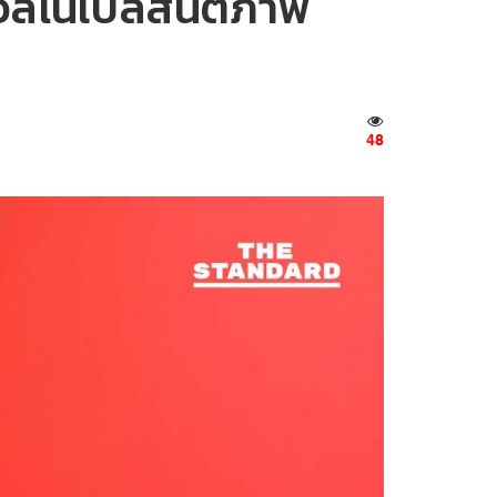
งวัลโนเบลสันติภาพ
48