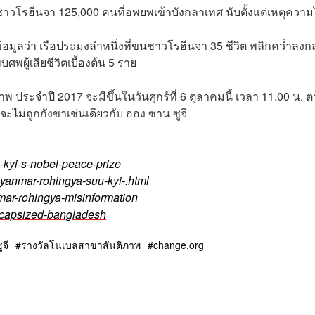
ีชาวโรฮีนจา
125,000
คนที่อพยพเข้าบังกลาเทศ นับตั้งแต่เหตุความ
อมูลว่า เรือประมงลำหนึ่งที่ขนชาวโรฮีนจา
35
ชีวิต พลิกคว่ำลงก
พผู้เสียชีวิตเบื้องต้น
5
ราย
าพ ประจำปี
2017
จะมีขึ้นในวันศุกร์ที่
6
ตุลาคมนี้
เวลา
11.00 น.
ต
ี้จะไม่ถูกกังขาเช่นเดียวกับ ออง ซาน ซูจี
kyi-s-nobel-peace-prize
anmar-rohingya-suu-kyi-.html
ar-rohingya-misinformation
-capsized-bangladesh
จี
รางวัลโนเบลสาขาสันติภาพ
change.org