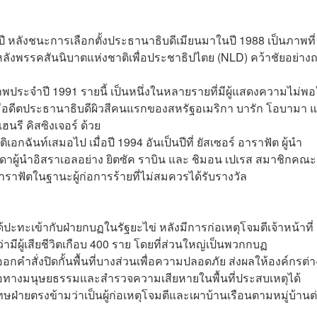
ปี หลังชนะการเลือกตั้งประธานาธิบดีเมียนมาในปี
1988
เป็นภาพที่
หลังพรรคสันนิบาตแห่งชาติเพื่อประชาธิปไตย (
NLD
)
คว้าชัยอย่าง
าพประจำปี
1991
รายนี้ เป็นหนึ่งในหลายรายที่มีผู้แสดงความไม่พ
ยังมีอดีตประธานาธิบดีผิวสีคนแรกของสหรัฐอเมริกา บารัก โอบามา 
รี คิสซิงเจอร์ ด้วย
อกฉันท์เสมอไป เมื่อปี
1994
อันเป็นปีที่ ยัสเซอร์ อาราฟัต ผู้นำ
ดาผู้นำอิสราเอลอย่าง ยิตซัค ราบิน และ ชิมอน เปเรส สมาชิกคณะ
ฟัตในฐานะผู้ก่อการร้ายที่ไม่สมควรได้รับรางวัล
ปะทะเข้ากับฝ่ายกบฏในรัฐยะไข่ หลังมีการก่อเหตุโจมตีเจ้าหน้าที่
ีผู้เสียชีวิตเกือบ
400
ราย โดยที่ส่วนใหญ่เป็นพวกกบฏ
ำสั่งปิดกั้นพื้นที่บางส่วนเพื่อความปลอดภัย ส่งผลให้องค์กรต่า
อทางมนุษยธรรมและสำรวจความเสียหายในพื้นที่ประสบเหตุได้
ายตรงข้ามว่าเป็นผู้ก่อเหตุโจมตีและเผาบ้านเรือนตามหมู่บ้านต