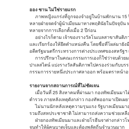
ออง ซาน ไม่ใช่รายแรก
ภาพหญิงแกร่งที่ถูกจองจำอยู่ในบ้านพักนาน
15
หลายฝ่ายจดจำผู้นำเมียนมาทางพฤตินัยในปัจจุบัน 
ทลายจากการเลือกตั้งเมื่อ
2
ปีก่อน
อย่างไรก็ตาม เจ้าของรางวัลโนเบลสาขาสันติภ
และเรียกร้องให้ยึดตำแหน่งคืน โดยชื่อที่โผล่มา
อดีตรัฐมนตรีกระทรวงการต่างประเทศของสหรัฐฯ เฮน
การปรึกษาในคณะกรรมการเองก็ใช่ว่าจบด้วยมติเ
ปาเลสไตน์ แบ่งรางวัลสันติภาพไปครองร่วมกับบรร
กรรมการรายหนึ่งประกาศลาออก พร้อมตราหน้าอารา
รายงานจากสถานการณ์ที่ไม่ชัดเจน
เมื่อวันที่
25
สิงหาคมที่ผ่านมา กองทัพเมียนมาได้
ตำรวจ ภายหลังเหตุดังกล่าว กองทัพออกมาเปิดเผยว่าม
ไม่นานนักหลังเหตุความรุนแรง รัฐบาลเมียนมาออกค
รวมถึงสหประชาชาติ ไม่สามารถส่งความช่วยเหลื
ฝ่ายกองทัพเมียนมาและฝ่ายโรฮีนจาต่างกล่าวโทษฝ่
จนทำให้ผู้คนบาดเจ็บและต้องพลัดถิ่นจำนวนมาก