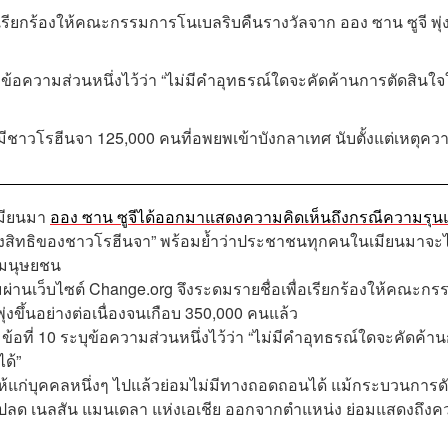
อเรียกร้องให้คณะกรรมการโนเบลริบคืนรางวัลจาก ออง ซาน ซูจี พุ่
ุข้อความส่วนหนึ่งไว้ว่า
“
ไม่มีคำอุทธรณ์ใดจะคัดค้านการตัดสินใ
 มีชาวโรฮีนจา
125,000
คนที่อพยพเข้าบังกลาเทศ นับตั้งแต่เหตุคว
เมียนมา
ออง ซาน ซูจีได้ออกมาแสดงความคิดเห็นถึงกรณีความรุน
้องสิทธิของชาวโรฮีนจา” พร้อมย้ำว่าประชาชนทุกคนในเมียนมาจะไ
ะมนุษยชน
ผ่านเว็บไซต์
Change.org จึงระดมรายชื่อ
เพื่อเรียกร้องให้คณะกร
งขึ้นอย่างต่อเนื่องจนเกือบ
350,000
คนแล้ว
้อที่ 10
ระบุข้อความส่วนหนึ่งไว้ว่า
“
ไม่มีคำอุทธรณ์ใดจะคัดค้า
ด้
”
ห้แก่บุคคลหนึ่งๆ ไปแล้วย่อมไม่มีทางถอดถอนได้ แม้กระบวนการด
ารปลด เนลสัน แมนเดลา แห่งเอเชีย ออกจากตำแหน่ง ย่อมแสดงถึง