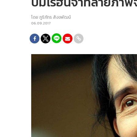
ปมโรฮีนจาทลายภาพจำ 
โดย
ภูริภัทร สังขพัฒน์
06.09.2017