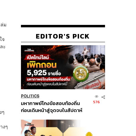
ถล่ม
EDITOR'S PICK
อใจ
และ
POLITICS
576
มหากาพย์โกงข้อสอบท้องถิ่น
ก่อนเดินหน้าสู่จุดจบในสัปดาห์
งๆ
นี้
่างๆ