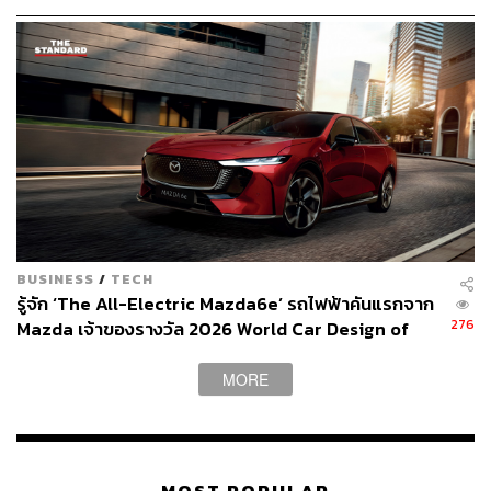
กต์กับเรา น่าจะเป็นคลาวด์ฟันดิ้งแพลตฟอร์มที่มีแคมเปญ
เยอะที่สุดในประเทศไทย
อะไรคือปัจจัยสำคัญที่ทำให้คนที่เข้ามาระดมทุนกับ Asiola
มีอัตราความสำเร็จในการระดมทุนมากกว่าคลาวด์ฟันดิ้
งอื่นๆ
เจ:
อาจจะเป็นเพราะจำนวนแคมเปญของเรายังน้อย เราใช้
เวลาในการเลือกแคมเปญที่น่าสนใจและมีความเป็นไปได้ที่
จะประสบความสำเร็จ เมื่อเลือกได้แล้ว เราจะมาช่วยสร้าง
เครื่องมือต่างๆ ที่จะมาใช้ทำการตลาดเพื่อหาคนมาสนับสนุน
ทั้งการทำวิดีโอพรีเซนต์ การเขียนเรื่อง เลือกรูป การวางตา
BUSINESS
/
TECH
รางการผลิต การนำเงินทุนไปใช้ให้มีประสิทธิภาพที่สุด
รู้จัก ‘The All-Electric Mazda6e’ รถไฟฟ้าคันแรกจาก
276
Asiola ไม่ใช่แค่ปล่อยให้เขาระดมทุนเอง แต่จะช่วยในการ
Mazda เจ้าของรางวัล 2026 World Car Design of
the Year [ADVERTORIAL]
พัฒนาค่อนข้างเยอะ ซึ่งเราเริ่มทำตั้งแต่ต้นจนกระทั่งถึงขั้น
ตอนการผลิต จนโครงการเสร็จสมบูรณ์ เพราะเราต้องมั่นใจ
MORE
ว่าเมื่อเขาได้ทุนไปแล้ว ทุนก้อนนั้นจะไม่หายตัวไปเลย เรา
ต้องช่วยเขาบริหารจัดการเงินทุน คอยติดตามผลเรื่อยๆ ว่า
เขากำลังดำเนินการไปสู่เป้าหมายที่ได้สัญญากับผู้ร่วมลงทุน
ไว้ได้จริงๆ หรือเปล่า