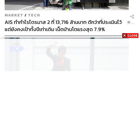
MARKET
/
TECH
AIS ทำกำไรไตรมาส 2 ที่ 13,716 ล้านบาท ดีกว่าที่ประเมินไว้
...
แต่ยังคงเป้าทั้งปีเท่าเดิม เน็ตบ้านโตแรงสุด 7.9%
ตอนนี้เรามองว่าพอโลกเปลี่ยนแปลงไปมากขึ้น การสร้างบ้าน
หรือพัฒนาที่อยู่อาศัยอย่างเดียวไม่พอแล้ว ต้องพัฒนาสังคม
ไปพร้อมๆ กันด้วย ซึ่ง SC Asset พยายามพัฒนาเรื่อง
Neighborhood Community มานานมากแล้ว เราเข้าใจ
ว่าการพัฒนาตรงนี้จะไม่มีทางสำเร็จเลยถ้าเราทำอยู่คนเดียว
เพราะคำว่า Community ชื่อก็บอกอยู่แล้วว่ามันมีสังคม มี
FILM
Michael ภาค 2 มีโอกาสเริ่มถ่ายทำช่วงปลายปีนี้ หรือต้นปี
ชุมชน มีผู้คนอื่นๆ อีกมากมายที่ไม่ใช่แค่ SC Asset ก็เลยมา
...
หน้า
คุยกับเจว่าจะทำโปรเจกต์อะไรร่วมกันให้ตรงกับคอนเซปต์
Co-creation for Good Mornings เพื่อที่จะมาพัฒนาทำให้วัน
พรุ่งนี้ของทุกๆ คนดีขึ้นไปพร้อมๆ กัน