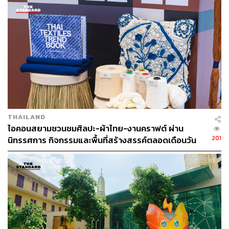
คันใหม่ เพื่อขยายขอบเขตในการปฏิบัติภารกิจของ Thai
เย็นตรงจากโรงงาน [ADVERTORIAL]
SOS ให้มากขึ้นกว่าเดิม
เพื่อสร้างการตระหนักรู้ถึงปัญหาอาหารเหลือทิ้งที่มากขึ้นทุก
วัน THE STANDARD มีโอกาสนั่งคุยกับ 3 ผู้บริหารของ
Asiola อย่าง
จอน ลอร์, คริส ฮวง, เจ-มณฑล จิรา
และ
จูล-
โฉมชฎา กุลดิลก
Head of Corporate Brand
บริษัท เอสซี แอ
สเสท คอร์ปอเรชั่น จำกัด (มหาชน) เพื่อส่งมอบความคิดดีๆ
ในการสร้างสรรค์และร่วมกันแก้ปัญหาอาหารเหลือที่ขยาย
ตัวใหญ่ขึ้นทุกวันให้ต่อไป
THAILAND
ไอคอนสยามชวนชมศิลปะ-ผ้าไทย-งานคราฟต์ ผ่าน
201
นิทรรศการ กิจกรรมและพื้นที่สร้างสรรค์ตลอดเดือนวัน
แม่ [ADVERTORIAL]