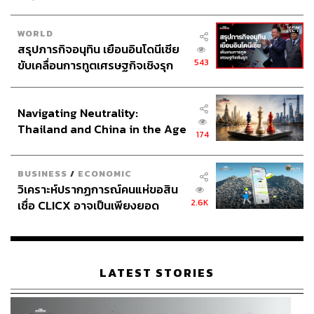
พิซซ่า ฟังเพลง ปาร์ตี้ไปด้วยกัน ส่วนถ้าเป็นแคมเปญเพื่อช่วย
เหลือสังคม อันนี้ก็ชัดเจนอยู่แล้วว่าสิ่งตอบแทนที่เขาได้รับก็
WORLD
สรุปภารกิจอนุทิน เยือนอินโดนีเซีย
คือการช่วยพัฒนาสังคมที่เราอยู่ร่วมกันให้ดีขึ้น เขาจะได้เห็น
543
ขับเคลื่อนการทูตเศรษฐกิจเชิงรุก
การพัฒนาของแคมเปญนั้นๆ ว่ามีผลกับสิ่งแวดล้อมของเขา
ประกาศหุ้นส่วนยุทธศาสตร์ไทย –
อย่างไรบ้าง
อินโดนีเซีย
Navigating Neutrality:
จูล:
ต้องบอกว่าตอนแรกที่ SC Asset มาร่วมกับ Asiola ก็
Thailand and China in the Age
เพราะคอนเซปต์การสนับสนุนแคมเปญเพื่อสังคมแบบที่เจ
174
of a New Global Order
บอกเลยนะ เรารู้สึกว่า Asiola แตกต่างกับคลาวด์ฟันดิ้ง
แพลตฟอร์มอื่นๆ เพราะเขามีโปรเจกต์ที่ต้องการทำให้สังคมดี
BUSINESS
/
ECONOMIC
ขึ้นไม่ทางใดก็ทางหนึ่ง เรามองว่ามันเป็นเรื่องของการสร้าง
วิเคราะห์ปรากฏการณ์คนแห่ขอสิน
‘คอมมูนิตี้’ ร่วมกัน ซึ่งเป็นเรื่องเดียวกับที่ SC Asset ให้ความ
2.6K
เชื่อ CLICX อาจเป็นเพียงยอด
สำคัญมาตลอดอยู่แล้ว
ภูเขาน้ำแข็ง ของปัญหาหนี้ครัว
เรือนไทยที่ถูกซุกไว้
เจ:
ตอนแรกที่เราเริ่มทำ Asiola จริงๆ มันเป็นแพลตฟอร์ม
สำหรับนักดนตรีหรือศิลปินโดยเฉพาะ คนที่ไม่อยากทำงาน
LATEST STORIES
กับค่าย แต่ยังมีกลุ่มแฟนเบสที่ใหญ่ เราก็ทำหน้าที่เป็นส่วน
กลางที่ทำให้พวกเขาได้เชื่อมต่อกันโดยตรง นักดนตรีได้ทำ