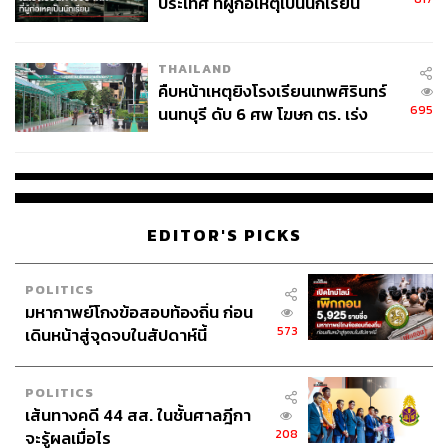
ประเทศ ที่ผู้ก่อเหตุเป็นนักเรียน
THAILAND
คืบหน้าเหตุยิงโรงเรียนเทพศิรินทร์
695
นนทบุรี ดับ 6 ศพ โฆษก ตร. เร่ง
สอบปมขโมยปืนปู่ก่อเหตุ
EDITOR'S PICKS
ผู้ที่เข้ามาสนับสนุนแคมเปญต่างๆ ของ Asiola จะได้รับอะไร
ตอบแทน
POLITICS
เจ:
เหมือนกับ Kickstarter หรือคลาวด์ฟันดิ้งแพลตฟอร์มอื่นๆ
มหากาพย์โกงข้อสอบท้องถิ่น ก่อน
เราจะมีของตอบแทนให้กับคนที่มาสนับสนุนแตกต่างกันไปใน
573
เดินหน้าสู่จุดจบในสัปดาห์นี้
แต่ละแคมเปญ ขึ้นอยู่กับว่าเจ้าของโปรเจกต์มีอะไรมา
ตอบแทนคนที่มาสนับสนุน อาจจะเป็นสิ่งของ หมวกแก็ป เสื้อ
POLITICS
ยืด แก้วน้ำ การได้พูดคุยกับคนสร้างแคมเปญ ยกตัวอย่าง ผม
เส้นทางคดี 44 สส. ในชั้นศาลฎีกา
เคยทำแคมเปญ Techno Pizza Party by Montonn Jira ที่ชวน
208
จะรู้ผลเมื่อไร
คนมาระดมทุน แล้วพอสำเร็จ คนที่สนับสนุนก็จะได้มากิน