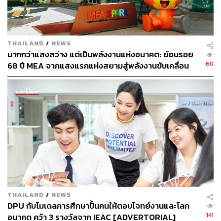
THAILAND
/
NEWS
มากกว่าแสงสว่าง แต่เป็นพลังงานแห่งอนาคต: ย้อนรอย
คำว่าคลาวด์ฟันดิ้งยังถือว่าเป็นเรื่องใหม่มากในประเทศไทย
60
68 ปี MEA จากแสงแรกแห่งสยามสู่พลังงานขับเคลื่อน
อยากให้ขยายความก่อนว่าสิ่งที่ Asiola กำลังทำอยู่ในตอนนี้
เมือง ผ่าน MEA SPARK
คืออะไร
เจ:
Asiola เป็นแพลตฟอร์มออนไลน์ที่เปิดโอกาสให้คนที่มีไอ
เดียอยากทำโปรเจกต์อะไรขึ้นมาสักอย่าง เช่น สร้างสิ่งของ
งานศิลปะ อาหาร งานอีเวนต์ ฯลฯ อาจจะเป็นโครงการส่วน
ตัวหรือโครงการที่ทำประโยชน์ให้กับสังคมก็ได้ เมื่อได้เป็น
แคมเปญมาแล้ว Asiola จะเป็นเหมือนมาร์เก็ตเพลส เปิดให้ผู้ที่
สนใจอยากจะเห็นแคมเปญนั้นเกิดขึ้นจริงมาระดมทุนกัน เพื่อ
ให้เจ้าของไอเดียได้มีโอกาสนำไปสร้างสรรค์ผลงานต่อไป
ตอนนี้ Asiola เปิดมาเป็นปีที่ 2 ในปี 2017 เรามี 30 แคมเปญที่
ได้รับเงินตามเป้าที่ต้องการ ถือว่ามีอัตราความสำเร็จค่อน
THAILAND
/
NEWS
ข้างสูงถ้าเทียบกับแพลตฟอร์มทั่วไป และตอนนี้ภายใน 1
DPU กับโมเดลการศึกษาปั้นคนให้ตอบโจทย์งานและโลก
เดือนจะมีอีกประมาณ 30 แคมเปญที่เข้ามาร่วมพัฒนาโปรเจ
141
อนาคต คว้า 3 รางวัลจาก IEAC [ADVERTORIAL]