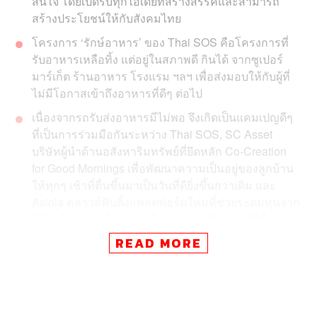
สนใจ โดยเปิดรับทุกไอเดียที่สร้างสรรค์และสามารถ
สร้างประโยชน์ให้กับสังคมไทย
โครงการ ‘รักษ์อาหาร’ ของ Thai SOS คือโครงการที่
รับอาหารเหลือทิ้ง แต่อยู่ในสภาพดี กินได้ จากซูเปอร์
มาร์เก็ต ร้านอาหาร โรงแรม ฯลฯ เพื่อส่งมอบให้กับผู้ที่
ไม่มีโอกาสเข้าถึงอาหารที่ดีๆ ต่อไป
เนื่องจากรถรับส่งอาหารมีไม่พอ จึงเกิดเป็นแคมเปญดีๆ
ที่เป็นการร่วมมือกันระหว่าง Thai SOS, SC Asset
บริษัทผู้นำด้านอสังหาริมทรัพย์ที่ยึดหลัก Co-Creation
for Good Mornings เพื่อพัฒนาความเป็นอยู่ของลูกบ้าน
ให้ทุกๆ เช้าที่ตื่นขึ้นมาเป็นวันที่ดียิ่งขึ้นกว่าเดิม และ
Asiola คลาวด์ฟันดิ้งแพลตฟอร์มใหม่ที่ช่วยระดมทุนจาก
ผู้ที่สนใจอยากเห็นการเปลี่ยนแปลงไปในทางที่ดีขึ้นนำ
ไปซื้อรถคันใหม่ เพื่อขยายขอบเขตในการปฏิบัติภารกิจ
READ MORE
ของ Thai SOS ให้มากขึ้นกว่าเดิม
การระดมทุนครั้งนี้ไม่เพียงส่งมอบอาหารให้ผู้ด้อย
โอกาส แต่ยังเป็นการสร้างความตระหนักรู้ให้คนใน
สังคมได้มองเห็นว่า ปัญหา ‘อาหารเหลือ’ คือเรื่องใหญ่ที่