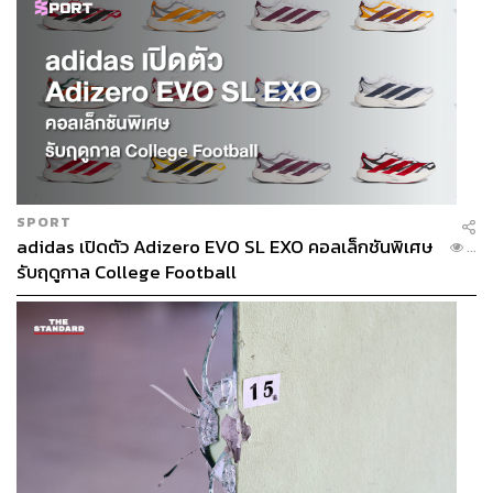
ผลงานเพลง ส่วนคนฟังก็ได้ฟังเพลง ได้สิ่งของ ได้ดูคอนเสิร์ต
จากศิลปินที่เขาสนับสนุน
แต่เราก็เห็นว่าวงการในเมืองไทยค่อนข้างเล็ก ถ้าทำแบบนั้น
คงอยู่ได้ไม่นาน เลยขยายมาด้านศิลปะอื่นๆ แฟชั่น อาหาร
แต่ยังยึดแบบเดิมคือดึงคนที่มีชื่อเสียง มีกลุ่มที่พร้อมสนับสนุน
จำนวนมาก แต่พอทำจริงๆ กลายเป็นว่าคนมาสนับสนุนตรง
นั้นไม่มากเท่าไร เพราะเขาคงเห็นว่าศิลปินพวกนี้มีชื่อเสียง
อยู่แล้ว ทำไมยังต้องการความช่วยเหลือทางด้านการเงินอีก
SPORT
adidas เปิดตัว Adizero EVO SL EXO คอลเล็กชันพิเศษ
...
รับฤดูกาล College Football
ทำให้เราเห็นอีกด้านเพิ่มเติมว่ามันมีแคมเปญเล็กๆ ที่รวมกลุ่ม
คนที่เราไม่รู้จักมาก่อน แต่มีคนช่วยระดมทุนให้ถึงเป้าเร็ว
มาก ซึ่งส่วนใหญ่จะเป็นแคมเปญเกี่ยวกับสังคม เป็นคอมมูนิตี้
เล็กๆ ที่เราไม่รู้ว่ามีมาก่อนด้วยซ้ำ ในปีที่ผ่านมา Asiola เลย
เริ่มหันมาดูพวกแคมเปญที่เรียกว่าการสร้างสรรค์เพื่อช่วย
เหลือสังคมที่สองสิ่งนี้ไปด้วยกันได้ดี และมีคนสนใจค่อนข้าง
มาก