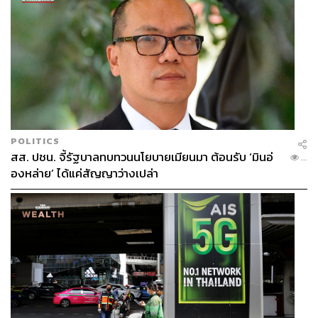
รถไฟฟ้า BTS เลยทำการระดมทุนเพื่อเปลี่ยนโฆษณาให้
กลายเป็นศิลปะบนรถไฟฟ้าแทน
เจ:
เราทำให้รถไฟฟ้าหนึ่งขบวนกลายเป็น Art Exhibition ที่
เคลื่อนตัวได้ นั่นคือครั้งแรกที่เราเริ่มต้น ไอเดียอาจจะหลุด
โลก มีความแปลก แต่มาจากความตั้งใจที่จะทำให้บน
รถไฟฟ้าไม่ต้องมีโฆษณามารบกวน ซึ่งเป็นอีกหนึ่งแคมเปญที่
มีคนพูดถึงกันเยอะ
POLITICS
สส. ปชน. จี้รัฐบาลทบทวนนโยบายเมียนมา ต้อนรับ ‘มินอ่
...
จูล:
ที่แคมเปญนี้เกิดขึ้นได้ ไม่ได้เกิดจากแค่ Asiola หรือ BTS
องหล่าย’ ได้แค่สัญญาว่างเปล่า
มันเกิดจากหลายๆ คนที่มีความทุกข์จากโฆษณาบนรถไฟฟ้า
และอยากเห็นงานศิลปะบนรถไฟฟ้ามาร่วมมือกัน เลยเป็น
ที่มาของการร่วมมือกันระหว่าง SC Asset กับ Asiola ในครั้ง
นี้