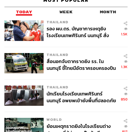
MOST POPULAR
ถ้าเจ้าของโปรเจกต์ไม่สามารถทำตามที่สัญญาเอาไว้ได้ หรือ
TODAY
WEEK
MONTH
ทำออกมาแล้วคุณภาพไม่ดีพอ Asiola ต้องมีส่วนในการรับ
THAILAND
ผิดชอบด้วยหรือเปล่า
รอง ผบ.ตร. บัญชาการเหตุยิง
เจ:
มีด้วยครับ แต่เป็นลักษณะของการพยายามเลือกแคมเปญ
1.5K
โรงเรียนเทพศิรินทร์ นนทบุรี สั่ง
และเจ้าของแคมเปญที่พอจะยืนยันได้ว่าเขาจะสามารถทำ
ค้นหา 2 รอบยืนยันไร้คนติดค้าง พบ
ตามสิ่งที่สัญญาได้จริงๆ และอย่างที่บอกคือพยายามร่วมมือ
ศพปู่-ย่าที่บ้านพักผู้ก่อเหตุ
กับเขาเพื่อพัฒนาโปรเจกต์ให้ดีที่สุด ถ้าไปดูแพลตฟอร์มใหญ่
THAILAND
สื่อนอกจับตากราดยิง รร. ใน
เจ้าอื่นๆ เขาบอกว่าจะไม่รับผิดชอบเลย ปล่อยให้เจ้าของ
1.3K
นนทบุรี ชี้ไทยมีอัตราครอบครองปืน
แคมเปญดำเนินการ แต่เพราะเราเพิ่งเริ่มต้น แคมเปญของเรา
สูงในระดับต้นของภูมิภาค
ยังน้อย เราต้องสร้างความน่าเชื่อถือของแพลตฟอร์ม Asiola
ให้มากที่สุด เราเลยต้องเข้าไปดูทั้งหมด ดูไปจนถึง
THAILAND
กระบวนการจัดส่งว่าถึงมือผู้สนับสนุนจริงหรือเปล่า ถ้าเป็น
นักเรียนโรงเรียนเทพศิรินทร์
งานอีเวนต์ก็ต้องไปดูว่าผู้สนับสนุนได้ไปร่วมงานและมีความ
850
นนทบุรี อพยพเข้ายังพื้นที่ปลอดภัย
สุขกับงานได้อย่างที่เขาคาดหวังจริงๆ
ชั่วคราว หลังเหตุใช้อาวุธปืนภายใน
โรงเรียนคลี่คลาย
WORLD
ย้อนเหตุกราดยิงในโรงเรียนต่าง
817