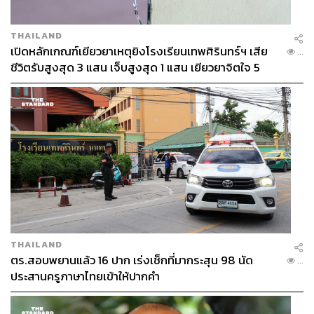
THAILAND
เปิดหลักเกณฑ์เยียวยาเหตุยิงโรงเรียนเทพศิรินทร์ฯ เสีย
...
ชีวิตรับสูงสุด 3 แสน เจ็บสูงสุด 1 แสน เยียวยาจิตใจ 5
ระดับ
แคมเปญใดบ้างที่รู้สึกว่าน่าสนใจเป็นพิเศษ ตอบโจทย์ทั้งใน
ด้านการสร้างสรรค์และสร้างประโยชน์ให้กับสังคม
จูล:
เราคิดว่าเวลาเงินออกจากกระเป๋าสตางค์ไปให้กับอะไร
THAILAND
บางอย่าง บางอย่างนั้นมันควรจะมีอิมแพกต์กับเราไม่ทางใดก็
ตร.สอบพยานแล้ว 16 ปาก เร่งเช็กที่มากระสุน 98 นัด
...
ทางหนึ่ง โดยเฉพาะในชีวิตประจำวัน หรือสิ่งที่เป็นความทุกข์
ประสานครูภาษาไทยเข้าให้ปากคำ
ที่ต้องเจอ อย่างแคมเปญ Universal Connections (Spiritual
Fractal) ที่เข้าใจความทุกข์ของคนกรุงเทพฯ ที่เบื่อโฆษณาบน