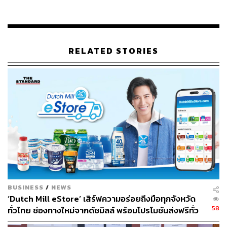
RELATED STORIES
Photo: asiola.co.th
จึงเกิดเป็นแคมเปญดีๆ ที่เป็นการร่วมมือกันระหว่าง Thai
SOS, SC Asset บริษัทผู้นำด้านอสังหาริมทรัพย์ที่ยึดหลัก Co-
Creation for Good Mornings เพื่อพัฒนาความเป็นอยู่ของลูก
BUSINESS
/
NEWS
บ้านให้ทุกๆ เช้าที่ตื่นขึ้นมาเป็นวันที่ดียิ่งขึ้นกว่าเดิม และ
‘Dutch Mill eStore’ เสิร์ฟความอร่อยถึงมือทุกจังหวัด
Asiola คลาวด์ฟันดิ้งแพลตฟอร์มใหม่ที่ช่วยระดมทุนจากผู้ที่
58
ทั่วไทย ช่องทางใหม่จากดัชมิลล์ พร้อมโปรโมชันส่งฟรีทั่ว
สนใจอยากเห็นการเปลี่ยนแปลงไปในทางที่ดีขึ้นนำไปซื้อรถ
ประเทศ ส่งไว สั่งก่อนเที่ยง ได้ของวันถัดไป ส่งสินค้าแบบ