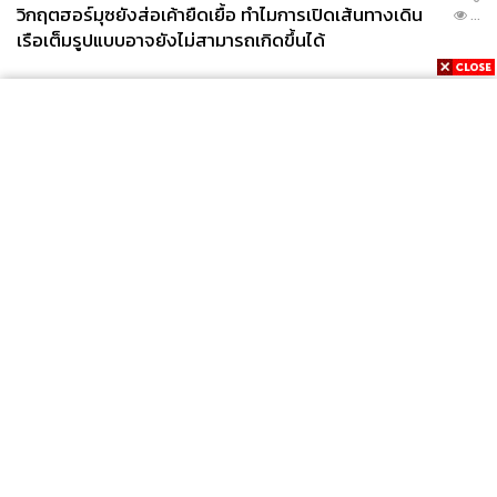
วิกฤตฮอร์มุซยังส่อเค้ายืดเยื้อ ทำไมการเปิดเส้นทางเดิน
...
เรือเต็มรูปแบบอาจยังไม่สามารถเกิดขึ้นได้
News
Wealth
Pop
Podcast
Video
Now
Opinion
Careers
Events
Privacy
About
Contact
Policy
FOR
ADVERTISING
MEMBERSHIP