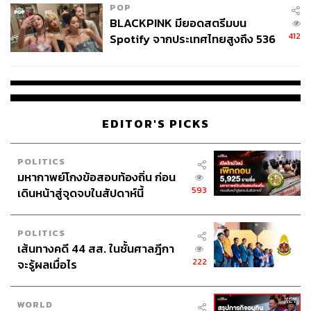
POP
BLACKPINK มียอดสตรีมบน
412
Spotify จากประเทศไทยสูงถึง 536
ล้านครั้ง ตลอด 10 ปีที่ผ่านมา
EDITOR'S PICKS
POLITICS
มหากาพย์โกงข้อสอบท้องถิ่น ก่อน
593
เดินหน้าสู่จุดจบในสัปดาห์นี้
POLITICS
เส้นทางคดี 44 สส. ในชั้นศาลฎีกา
222
จะรู้ผลเมื่อไร
WORLD