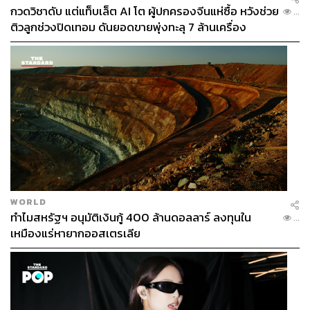
กวดวิชาดับ แต่แท็บเล็ต AI โต ผู้ปกครองจีนแห่ซื้อ หวังช่วย
...
ติวลูกช่วงปิดเทอม ดันยอดขายพุ่งทะลุ 7 ล้านเครื่อง
WORLD
ทำไมสหรัฐฯ อนุมัติเงินกู้ 400 ล้านดอลลาร์ ลงทุนใน
...
เหมืองแร่หายากออสเตรเลีย