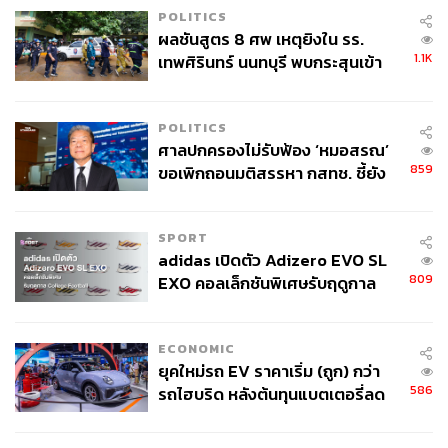
POLITICS
ผลชันสูตร 8 ศพ เหตุยิงใน รร.
1.1K
เทพศิรินทร์ นนทบุรี พบกระสุนเข้า
จุดสำคัญ ‘ศีรษะ-หน้าอก’ ครูถูกยิง
4 นัด จากระยะไกล
POLITICS
ศาลปกครองไม่รับฟ้อง ‘หมอสรณ’
859
ขอเพิกถอนมติสรรหา กสทช. ชี้ยัง
ไม่ใช่ผู้เดือดร้อนเสียหาย
SPORT
adidas เปิดตัว Adizero EVO SL
809
EXO คอลเล็กชันพิเศษรับฤดูกาล
College Football
ECONOMIC
ยุคใหม่รถ EV ราคาเริ่ม (ถูก) กว่า
586
รถไฮบริด หลังต้นทุนแบตเตอรี่ลด
ลง - จีนแห่บุกตลาดเกิดใหม่