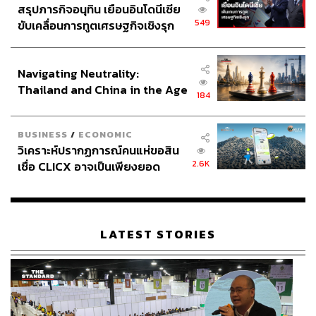
สรุปภารกิจอนุทิน เยือนอินโดนีเซีย
549
ขับเคลื่อนการทูตเศรษฐกิจเชิงรุก
ประกาศหุ้นส่วนยุทธศาสตร์ไทย –
อินโดนีเซีย
Navigating Neutrality:
Thailand and China in the Age
184
of a New Global Order
BUSINESS
/
ECONOMIC
วิเคราะห์ปรากฏการณ์คนแห่ขอสิน
2.6K
เชื่อ CLICX อาจเป็นเพียงยอด
ภูเขาน้ำแข็ง ของปัญหาหนี้ครัว
เรือนไทยที่ถูกซุกไว้
LATEST STORIES