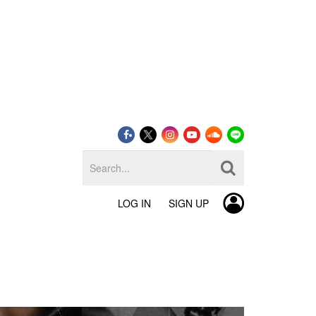
LOG IN
SIGN UP