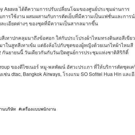
y Asava ได้ตีความการปรับเปลี่ยนโฉมของศูนย์ประชุมผ่านการ
มกับการใช้งาน ผสมผสานกับการตัดเย็บที่มีความเป็นแฟชั่นและการ
ะเอียดต่างๆ ของชุดที่มีความเป็นสากลมากขึ้น
บจีบสีเทาปกคลุมมาถึงข้อศอก ใส่กับประโปรงผ้าไหมทรงดินสอสีเขียว
ีจะมาในสูทสีเทาเข้ม แต่ยังล้อไปกับชุดของผู้หญิงด้วยเนกไทผ้าไหมสี
2 กันยายนนี้ วันเดียวกันกับวันเปิดศูนย์การประชุมแห่งชาติสิริกิติ์
oup ของดีไซเนอร์ หมู-พลพัฒน์ อัศวะประภา ที่ให้บริการตัดชุดเคร
เช่น dtac, Bangkok Airways, โรงแรม SO Sofitel Hua Hin และอ
านบริษัท
เครื่องแบบพนักงาน