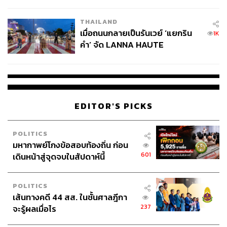
College Football
THAILAND
เมื่อถนนกลายเป็นรันเวย์ ‘แยกริน
1K
คำ’ จัด LANNA HAUTE
COUTURE กลางสายฝน
EDITOR'S PICKS
POLITICS
มหากาพย์โกงข้อสอบท้องถิ่น ก่อน
601
เดินหน้าสู่จุดจบในสัปดาห์นี้
POLITICS
เส้นทางคดี 44 สส. ในชั้นศาลฎีกา
237
จะรู้ผลเมื่อไร