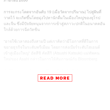
การจะกระโดดจากอันดับ 19 (เมื่อวัดจากปริมาณ) ไปสู่ฝันที่
วาดไว้ จะเกิดขึ้นโดยมุ่งไปหานักดื่มในเมืองใหญ่ของยุโรป
และจีน ซึ่งมีปัจจัยหนุนจากการเข้าสู่สภาวะปกติในอนาคตอัน
ใกล้ด้วยการฉีดวัคซีน
“อาจใช้เวลาสองถึงสามปี แต่เราคิดว่ามีโอกาสที่ดีในการ
ขยายธุรกิจในระดับพรีเมียม โดยการส่งเบียร์ระดับไฮเอนด์
เข้าสู่เมืองใหญ่” อัตสึชิ คัตสึกิ (Atsushi Katsuki) แม่ทัพคน
ใหม่ของ Asahi กล่าวในการให้สัมภาษณ์กับ Bloomberg
คัตสึกิคาดการณ์ว่าการบริโภคเบียร์หลังเกิดโรคระบาดจะ
เพิ่มขึ้น หลังจากผู้บริโภคต้องเข้าสู่สภาวะเว้นระยะห่างทาง
READ MORE
สังคม โดยสิ่งนี้เกิดขึ้นแล้วเมื่อมีการปลดข้อจำกัดต่างๆ ในฤดู
ใบไม้ร่วงปีที่แล้วในยุโรปและจีน ซึ่งทำให้ความต้องการเบียร์
เพิ่มขึ้นในผับและร้านอาหาร
เรื่องที่เกี่ยวข้อง:
‘เบียร์ไร้แอลกอฮอล์’ ผู้ชุบชีวิตตลาดเบียร์ที่ซ