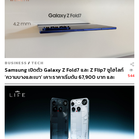
ภาพ: Budrul Chukrut / Getty Images
อ้างอิง :
https://www.bloomberg.com/news/articles/2021-04-0
8/new-asahi-ceo-sees-post-pandemic-bounce-in-sup
er-dry-beer-demand?sref=CVqPBMVg
BUSINESS
/
TECH
สามารถติดตาม THE STANDARD WEALTH
Samsung เปิดตัว Galaxy Z Fold7 และ Z Flip7 ชูไฮไลท์
ผ่านแอปพลิเคชันต่างๆ ที่คุณสะดวกหรือใช้งานอยู่แล้วได้เลย
544
‘ความบางและเบา’ เคาะราคาเริ่มต้น 67,900 บาท และ
40,900 บาท มีเปิดตัว Galaxy Watch8 ด้วย
TAGS:
Super Dry Beer
Flagship Product
เบียร์
Asahi
ธุรกิจเบียร์