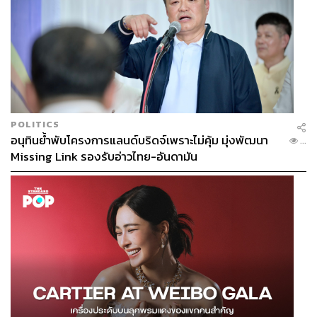
POLITICS
อนุทินย้ำพับโครงการแลนด์บริดจ์เพราะไม่คุ้ม มุ่งพัฒนา
...
Missing Link รองรับอ่าวไทย-อันดามัน