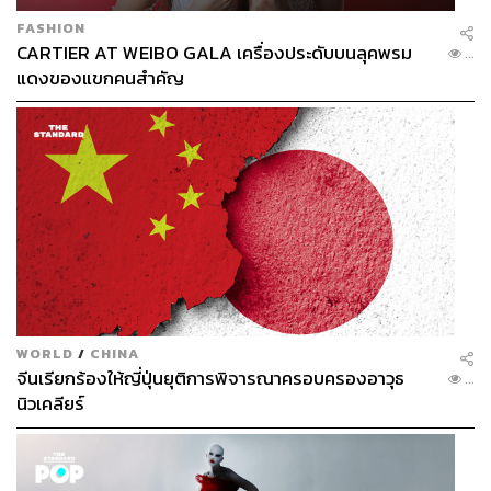
FASHION
CARTIER AT WEIBO GALA เครื่องประดับบนลุคพรม
...
แดงของแขกคนสำคัญ
WORLD
/
CHINA
จีนเรียกร้องให้ญี่ปุ่นยุติการพิจารณาครอบครองอาวุธ
...
นิวเคลียร์