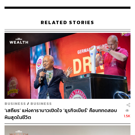
โรคโควิด-19 สิ่งที่พบคือผู้บริโภคหันมาใส่ใจสุขภาพมากขึ้น
และรับประทานอาหารนอกบ้านน้อยลง ทำให้ผลกำไรของ
Asahi ลดลง 30% และยอดขายลดลง 2.6% ในปี 2020
RELATED STORIES
แม้ Super Dry ที่สร้างขึ้นในปี 1980 ช่วยให้ Asahi กลายเป็นผู้
ผลิตเบียร์ชั้นนำของญี่ปุ่น แต่เมื่อเร็วๆ นี้ Asahi ได้เสียส่วน
แบ่งให้กับ Kirin ที่ออกสินค้าใหม่มากขึ้น ตลอดจนมุ่งเน้นไปที่
ช่องทางการค้าปลีก
ปัจจุบันการดำเนินงานในต่างประเทศของ Asahi เติบโตขึ้น
จนคิดเป็นครึ่งหนึ่งของกำไรจากการดำเนินงานหลักใน
ปีงบประมาณล่าสุด เพิ่มขึ้นจากเพียง 10% เมื่อประมาณห้าปี
ที่แล้ว แต่อัตราส่วนหนี้สินของบริษัทยังเพิ่มขึ้นเป็นหกเท่าของ
รายได้ หลังจากการเข้าซื้อกิจการครั้งล่าสุดด้วยมูลค่า 1.1
BUSINESS
/
BUSINESS
หมื่นล้านดอลลาร์
‘เสถียร’ แห่งคาราบาวเปิดใจ ‘ธุรกิจเบียร์’ คือบททดสอบ
1.5K
หินสุดในชีวิต
แม่ทัพคนใหม่ของ Asahi ตั้งเป้าที่จะทำให้อัตราหนี้สินต่อราย
ได้กลับมาสู่ระดับ 3 เท่าภายในปี 2024 และในระหว่างนั้น
คาดว่าจะยังไม่มีการซื้อกิจการใหม่ๆ เข้ามาเพิ่มเติม