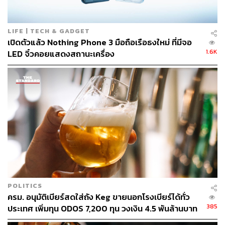
LIFE | TECH & GADGET
เปิดตัวแล้ว Nothing Phone 3 มือถือเรือธงใหม่ ที่มีจอ
1.6K
LED จิ๋วคอยแสดงสถานะเครื่อง
464
ABOUT THE AUTHOR
ถนัดกิจ จันกิเสน
Content Creator ประจำกองบรรณาธิการ
THE STANDARD WEALTH ผู้เสพติดโลก
ธุรกิจ การตลาด เทคโนโลยี และชอบสำรวจ
โลกออฟไลน์และออนไลน์มาถอดรหัสความ
เคลื่อนไหวให้เป็นเรื่องเข้าใจง่าย สนุก และได้
ไอเดียใหม่ๆ
POLITICS
ครม. อนุมัติเบียร์สดใส่ถัง Keg ขายนอกโรงเบียร์ได้ทั่ว
385
ประเทศ เพิ่มทุน ODOS 7,200 ทุน วงเงิน 4.5 พันล้านบาท