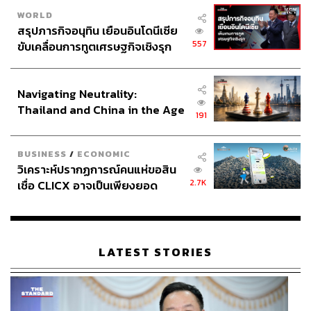
WORLD
สรุปภารกิจอนุทิน เยือนอินโดนีเซีย
557
ขับเคลื่อนการทูตเศรษฐกิจเชิงรุก
ประกาศหุ้นส่วนยุทธศาสตร์ไทย –
อินโดนีเซีย
Navigating Neutrality:
Thailand and China in the Age
191
of a New Global Order
BUSINESS
/
ECONOMIC
วิเคราะห์ปรากฏการณ์คนแห่ขอสิน
2.7K
เชื่อ CLICX อาจเป็นเพียงยอด
ภูเขาน้ำแข็ง ของปัญหาหนี้ครัว
เรือนไทยที่ถูกซุกไว้
LATEST STORIES