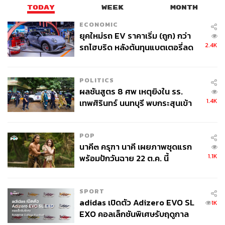
TODAY
WEEK
MONTH
ECONOMIC
ยุคใหม่รถ EV ราคาเริ่ม (ถูก) กว่า
2.4K
รถไฮบริด หลังต้นทุนแบตเตอรี่ลด
ลง - จีนแห่บุกตลาดเกิดใหม่
POLITICS
ผลชันสูตร 8 ศพ เหตุยิงใน รร.
1.4K
เทพศิรินทร์ นนทบุรี พบกระสุนเข้า
จุดสำคัญ ‘ศีรษะ-หน้าอก’ ครูถูกยิง
4 นัด จากระยะไกล
POP
นาคี๓ ครุฑา นาคี เผยภาพชุดแรก
1.1K
พร้อมปักวันฉาย 22 ต.ค. นี้
SPORT
adidas เปิดตัว Adizero EVO SL
1K
EXO คอลเล็กชันพิเศษรับฤดูกาล