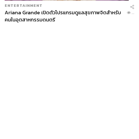
ENTERTAINMENT
Ariana Grande เปิดตัวโปรแกรมดูแลสุขภาพจิตสำหรับ
...
คนในอุตสาหกรรมดนตรี
News
Wealth
Pop
Podcast
Video
Now
Opinion
Careers
Events
Privacy
About
Contact
Policy
FOR
ADVERTISING
MEMBERSHIP