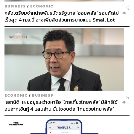
BUSINESS
/
ECONOMIC
คลังเตรียมจำหน่ายพันธบัตรรัฐบาล ‘ออมพลัส’ รอบถัดไป
...
เร็วสุด 4 ก.ย.นี้ อาจเพิ่มสัดส่วนการขายแบบ Small Lot
First มากขึ้น
ECONOMIC
/
BUSINESS
‘เอกนิติ’ เผยอยู่ระหว่างหารือ ‘ไทยเที่ยวไทยพลัส’ มีสิทธิใช้
...
งบจากเงินกู้ 4 แสนล้าน มั่นใจงบต่อ ‘ไทยช่วยไทย พลัส’
เฟส 2 มีเพียงพอ