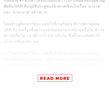
กุนซือวัย 41 ปี กล่าวหลังเกมดังกล่าวว่าการตัดสินของผู้ช่วยผู้
ตัดสิน VAR ที่อนุมัติประตูของนิวคาสเซิลเป็นเรื่อง ‘น่าอาย’
และ ‘น่าละอาย’ อย่างมาก
โดยประตูดังกล่าวของ แอนโธนี กอร์ดอน มีการตรวจสอบ
VAR ถึง 3 ครั้ง เพื่อดูว่าบอลหลุดออกจากสนามหรือไม่ มีการ
ฟาวล์หรือไม่ และมีการล้ำหน้าหรือไม่ ซึ่งทั้งหมดตัดสินไป
เข้าทางทีมสาลิกาดง
อาร์เตตาไม่พอใจในการตัดสินในจังหวะดังกล่าว และกล่าว
โจมตีผู้ตัดสินหลังจบเกม โดยทางสโมสรอาร์เซนอลสนับสนุน
ความคิดเห็นของอาร์เตตาผ่านแถลงการณ์หลังจากนั้นด้วย
แม้ไม่กี่วันต่อมาอาร์เตตาจะยืนยันว่าเขาทำไปเพื่อปกป้อง
READ MORE
สโมสร แต่ FA ก็ตัดสินใจตั้งข้อหาในการดูหมิ่นเจ้าหน้าที่กับ
กุนซือชาวสเปนรายนี้เป็นที่เรียบร้อย
แถลงการณ์ของ FA ระบุว่า “ข้อกล่าวหาจากความเห็นใน
ช่วงหลังเกมของเขาทำให้คิดได้ว่าผู้ตัดสินกำลังประพฤติมิ