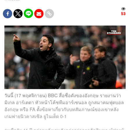
53
วันนี้ (17 พฤศจิกายน) BBC สื่อชื่อดังของอังกฤษ รายงานว่า
มิเกล อาร์เตตา หัวหน้าโค้ชทีมอาร์เซนอล ถูกสมาคมฟุตบอล
อังกฤษ หรือ FA ตั้งข้อหาเกี่ยวกับบทสัมภาษณ์ของเขาหลัง
เกมพ่ายนิวคาสเซิล ยูไนเต็ด 0-1