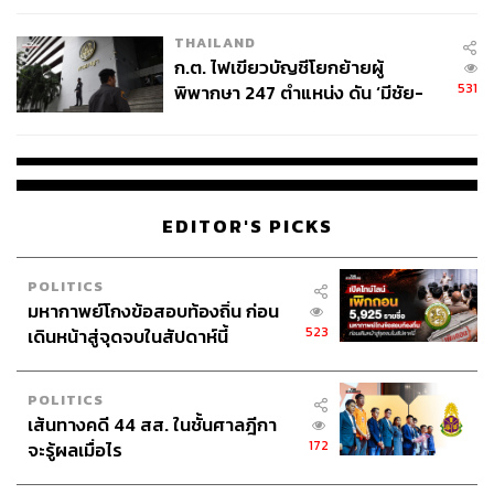
THAILAND
ก.ต. ไฟเขียวบัญชีโยกย้ายผู้
531
พิพากษา 247 ตำแหน่ง ดัน ‘มีชัย-
สรรพวิทย์’ คุมศาลอาญา-แพ่ง ‘วิธู
ร’ นั่งประธานศาลอุทธรณ์
EDITOR'S PICKS
POLITICS
มหากาพย์โกงข้อสอบท้องถิ่น ก่อน
523
เดินหน้าสู่จุดจบในสัปดาห์นี้
POLITICS
เส้นทางคดี 44 สส. ในชั้นศาลฎีกา
172
จะรู้ผลเมื่อไร