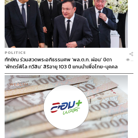
POLITICS
ทักษิณ ร่วมสวดพระอภิธรรมศพ ‘พล.ต.ท. ผ่อน’ บิดา
...
‘พักตร์พิไล ทวีสิน’ สิริอายุ 103 ปี แกนนำเพื่อไทย-บุคคล
หลากวงการร่วมอาลัย