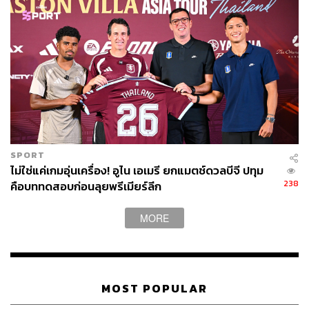
SPORT
ไม่ใช่แค่เกมอุ่นเครื่อง! อูไน เอเมรี ยกแมตช์ดวลบีจี ปทุม
238
คือบททดสอบก่อนลุยพรีเมียร์ลีก
MORE
MOST POPULAR