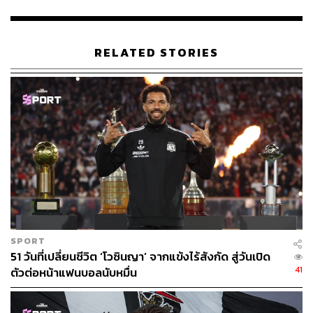
RELATED STORIES
53
ABOUT THE AUTHOR
สมศักดิ์ จันทวิชชประภา
โปรดิวเซอร์ คอลัมนิสต์ และบรรณาธิการ ผู้
หลงใหลในความตื่นเต้นของกีฬาและความ
สงบของการอ่านหนังสือเงียบๆ
SPORT
51 วันที่เปลี่ยนชีวิต ‘โวซินญา’ จากแข้งไร้สังกัด สู่วันเปิด
41
ตัวต่อหน้าแฟนบอลนับหมื่น