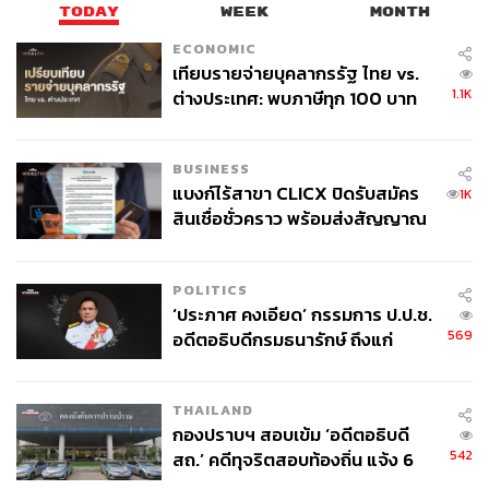
TODAY
WEEK
MONTH
ECONOMIC
เทียบรายจ่ายบุคลากรรัฐ ไทย vs.
1.1K
ต่างประเทศ: พบภาษีทุก 100 บาท
ของคนไทยใช้ไปกับข้าราชการเฉียด
40 บาท
BUSINESS
แบงก์ไร้สาขา CLICX ปิดรับสมัคร
1K
สินเชื่อชั่วคราว พร้อมส่งสัญญาณ
เตือนกลุ่มกู้เงินผิดวัตถุประสงค์-ให้
ข้อมูลเท็จ เตรียมดำเนินคดีเด็ดขาด
POLITICS
‘ประภาศ คงเอียด’ กรรมการ ป.ป.ช.
569
อดีตอธิบดีกรมธนารักษ์ ถึงแก่
อนิจกรรม
THAILAND
กองปราบฯ สอบเข้ม ‘อดีตอธิบดี
542
สถ.’ คดีทุจริตสอบท้องถิ่น แจ้ง 6
ข้อหาหนัก จ่อชง ป.ป.ช. 12 ส.ค. นี้