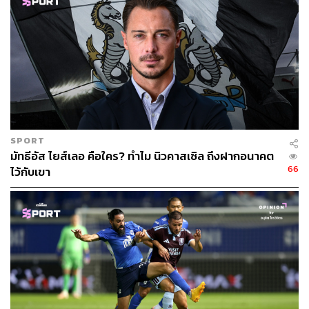
SPORT
มัทธีอัส ไยส์เลอ คือใคร? ทำไม นิวคาสเซิล ถึงฝากอนาคต
66
ไว้กับเขา