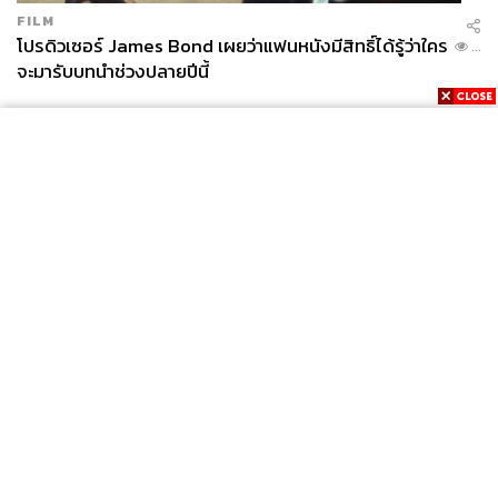
FILM
โปรดิวเซอร์ James Bond เผยว่าแฟนหนังมีสิทธิ์ได้รู้ว่าใคร
...
จะมารับบทนำช่วงปลายปีนี้
News
Wealth
Pop
Podcast
Video
Now
Opinion
Careers
Events
Privacy
About
Contact
Policy
FOR
ADVERTISING
MEMBERSHIP