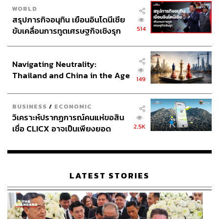
WORLD
สรุปภารกิจอนุทิน เยือนอินโดนีเซีย
514
ขับเคลื่อนการทูตเศรษฐกิจเชิงรุก
ประกาศหุ้นส่วนยุทธศาสตร์ไทย –
อินโดนีเซีย
Navigating Neutrality:
Thailand and China in the Age
149
of a New Global Order
BUSINESS
/
ECONOMIC
วิเคราะห์ปรากฏการณ์คนแห่ขอสิน
2.5K
เชื่อ CLICX อาจเป็นเพียงยอด
ภูเขาน้ำแข็ง ของปัญหาหนี้ครัว
เรือนไทยที่ถูกซุกไว้
LATEST STORIES