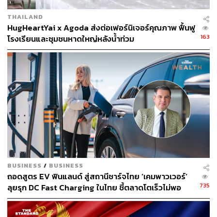
โดยที่มาของชื่อ ‘Artek’ (อาร์เทค) คือการผนวกกันของคำว่า
THAILAND
‘ศิลปะ’ (Art) และ ‘เทคโนโลยี’ (Technology) ตามที่ผู้ก่อตั้งทั้ง
HugHeartYai x Agoda ส่งต่อเฟอร์นิเจอร์คุณภาพ ฟื้นฟู
4 คนได้ตั้งใจที่จะรวมองค์ประกอบทั้งสองด้านนี้เข้าไว้ด้วยกัน
163
โรงเรียนและชุมชนหาดใหญ่หลังน้ำท่วม
โดยหนึ่งในหัวหอกคนสำคัญอีกทั้งยังเป็นผู้ออกแบบหลักให้
กับแบรนด์อย่าง อัลวาร์ อัลโต สถาปนิกและนักออกแบบชื่อดัง
ชาวฟินแลนด์ หนึ่งในผู้ก่อตั้งยังเป็นนักออกแบบคนแรกๆ ของ
ยุคที่ก้าวออกจากการออกแบบที่คำนึงเพียงประโยชน์ใช้สอย
แต่เขากลับมองหาวัสดุใหม่ๆ เพื่อเพิ่มฟังก์ชันและดีไซน์ที่ทัน
สมัยขึ้น จนได้รับการขนานนามว่าเป็นสถาปนิกในยุคโมเดิร์
นที่มีชื่อเสียงมากที่สุดคนหนึ่ง
BUSINESS
/
BUSINESS
ถอดสูตร EV ฟินแลนด์ สู่สถานีชาร์จไทย ‘เคมพาวเวอร์’
735
ลุยรุก DC Fast Charging ในไทย ชี้ตลาดโตเร็วไม่พอ
‘คุณภาพ’ คือเกมตัดสิน