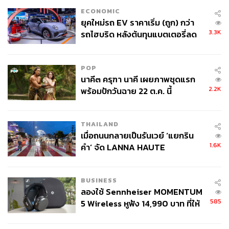
ความอบอุ่น และช่วยให้ผู้ป่วยหายใจสะดวกขึ้นด้วย นับว่าเป็น
ECONOMIC
งานดีไซน์ที่สอดแทรกการใช้งานได้อย่างกลมกล่อมและ
ยุคใหม่รถ EV ราคาเริ่ม (ถูก) กว่า
คลาสสิกอย่างไม่น่าเชื่อ
3.3K
รถไฮบริด หลังต้นทุนแบตเตอรี่ลด
ลง - จีนแห่บุกตลาดเกิดใหม่
จนในปี 1933 เขาก็ได้สร้างสรรค์เก้าอี้ Stool 60 (สตูล ซิกส์ตี้)
เก้าอี้ที่อาจดูสุดแสนธรรมดาแต่ได้กลายเป็นหัวใจหลักของ
POP
แบรนด์ Artek ที่นำไม้อัดมาสร้างสรรค์ด้วยเทคนิคการบิดโค้ง
นาคี๓ ครุฑา นาคี เผยภาพชุดแรก
จนเกิดดีไซน์ที่สะดุดตาและคงทน ในที่สุดก็ได้เริ่มใช้เทคนิคนี้
2.2K
พร้อมปักวันฉาย 22 ต.ค. นี้
ไปสู่การนำไม้อัดมาใช้ออกแบบงานดีไซน์อื่นๆ จนเกิดเป็นชิ้น
งานสไตล์โมเดิร์นที่ดูล้ำสมัยกลายเป็นเอกลักษณ์เฉพาะของ
THAILAND
Artek นำไปสู่การพัฒนาออกแบบชิ้นส่วนเฟอร์นิเจอร์ L-leg
เมื่อถนนกลายเป็นรันเวย์ ‘แยกริน
(ขาตัวแอล) เพื่อเป็นส่วนหนึ่งของเฟอร์นิเจอร์ชิ้นต่างๆ ของ
1.6K
คำ’ จัด LANNA HAUTE
แบรนด์มากกว่า 50 ชนิด
COUTURE กลางสายฝน
BUSINESS
ลองใช้ Sennheiser MOMENTUM
585
5 Wireless หูฟัง 14,990 บาท ที่ให้
ผู้ใช้ถอดเปลี่ยนแบตเองได้ ก่อนกฎ
EU บังคับปีหน้า