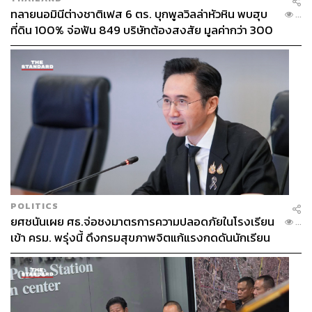
ทลายนอมินีต่างชาติเฟส 6 ตร. บุกพูลวิลล่าหัวหิน พบฮุบ
...
ที่ดิน 100% จ่อฟัน 849 บริษัทต้องสงสัย มูลค่ากว่า 300
ไอโน อัลโต (
Aino Aalto
) และ อัลวาร์ อัลโต (Alvar Aalto)
ล้าน
ในที่สุดทั้งคู่ได้ร่วมกับ ไมรา กูลิคเชน (Maire Gullichsen)
และ นิลส์-กุสตาฟ ฮาห์ล (Nils-Gustav Hahl) ก่อตั้งบริษัท
เฟอร์นิเจอร์ Artek ขึ้นภายใต้แนวคิดที่ต้องการเชื่อมงาน
ศิลปะและเทคโนโลยีเข้าไว้ด้วยกัน และยึดหลักให้ความ
สำคัญในด้านวัสดุ งานวิจัย คุณภาพ และความยั่งยืน ซึ่งพวก
เขาเชื่อในการส่งเสริมทัศนศิลป์สมัยใหม่และการศึกษาแบบ
ประชานิยมผ่านการออกแบบเฟอร์นิเจอร์ที่ให้ความสำคัญใน
ด้านการใช้งานจริงมากกว่าความสวยงาม อันเป็นแนวคิด
POLITICS
สำคัญของ Bauhaus ที่ว่า ‘Form following functions’ หรือ
ยศชนันเผย ศธ.จ่อชงมาตรการความปลอดภัยในโรงเรียน
...
คือการให้ความสำคัญกับความสัมพันธ์ของสรีระมนุษย์และ
เข้า ครม. พรุ่งนี้ ดึงกรมสุขภาพจิตแก้แรงกดดันนักเรียน
อากัปกิริยาต่างๆ ก่อน เป็นหลักในการออกแบบทุกครั้ง ดังจะ
โดนบูลลี่
เห็นได้จากเก้าอี้ Stool 60 (สตูล ซิกส์ตี้) ที่กลายเป็นตำนาน
แห่งการออกแบบในปัจจุบัน และชิ้นส่วนเฟอร์นิเจอร์ที่เรียกว่า
L-leg หรือขาตัว L ที่สามารถใช้ยึดติดกับพื้นผิวโต๊ะได้
โดยตรง