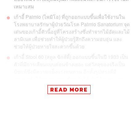
เหมาะสม
เก้าอี้ Paimio (ไพมิโอ) ที่ถูกออกแบบขึ้นเพื่อใช้งานใน
โรงพยาบาลรักษาผู้ป่วยวัณโรค Paimio Sanatorium จุด
เด่นของเก้าอี้ตัวนี้อยู่ที่โครงสร้างซึ่งทำจากไม้อัดและไม้
ลามิเนต เพื่อช่วยทำให้ผู้ป่วยรู้สึกถึงความอบอุ่น และ
ช่วยให้ผู้ป่วยหายใจสะดวกขึ้นด้วย
เก้าอี้ Stool 60 (สตูล ซิกส์ตี้) ออกแบบขึ้นในปี 1933 เป็น
ตัวที่มีการเลียนแบบค่อนข้างเยอะ แต่วัสดุของจริงเป็น
บีชแท้ซึ่งมีความแข็งแรงทนทาน อีกทั้งรูปทรงที่มี
สามขาทำให้สามารถวางซ้อนกันได้ ทำให้สะดวกต่อ
การจัดเก็บ และการนำมาวางซ้อนกันยังเกิดเป็น
READ MORE
โครงสร้างที่สวยงามอีกรูปแบบหนึ่ง
“เป้าหมายสูงสุดของสถาปนิก…คือการสร้างสรรค์” คำกล่าว
ของ อัลวาร์ อัลโต (Alvar Aalto) หนึ่งในดีไซเนอร์นักออกแบบ
ระดับโลกที่เคยกล่าวไว้ในปี 1957 คงไม่ผิดนัก เพราะในที่สุด
สิ่งที่เขาได้สร้างสรรค์ไว้ตลอดจนแบรนด์ที่เขาได้ร่วมก่อตั้ง