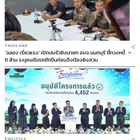
โดยอัลวาร์ ได้จดสิทธิบัตรงานชิ้นนี้ในปี 1933 และเอาเทคนิค
นี้มาใช้ในคอนเซปต์หลักของแบรนด์ Artek ที่ก่อตั้งขึ้น จนนำ
ไปสู่การนำไม้อัดมาใช้ในรูปแบบต่างๆ เพื่อผสมความรู้สึก
ของการสัมผัสผิวไม้เข้ากับงานสไตล์โมเดิร์นที่ดูล้ำสมัย นับว่า
เป็นความสำเร็จที่ยิ่งใหญ่ที่สุดของเขา และในเวลาต่อมา อัล
THAILAND
วาร์ยังได้คิดค้นนวัตกรรมใหม่ๆ ในการดัดและเทคนิคการ
‘ฉลอง เรี่ยวแรง’ เปิดปมรัวยิงนายก อบจ.นนทบุรี ชี้ทวงหนี้
...
เชื่อมไม้ไปสู่การพัฒนาในระดับอุตสาหกรรม เกิดการผลิตใน
11 ล้าน ระบุคนขับรถชักปืนก่อนจึงต้องยิงสวน
รูปแบบที่ทันสมัยขึ้น และยังคงส่งผลมาถึงเฟอร์นิเจอร์ที่เราใช้
อยู่ในปัจจุบันในอีกด้วย จึงไม่น่าแปลกใจเลยว่าทำไมอัลวาร์
และไอโนจึงได้รับการยอมรับในฐานะผู้บุกเบิกเฟอร์นิเจอร์
สมัยใหม่อย่างแท้จริง
POLITICS