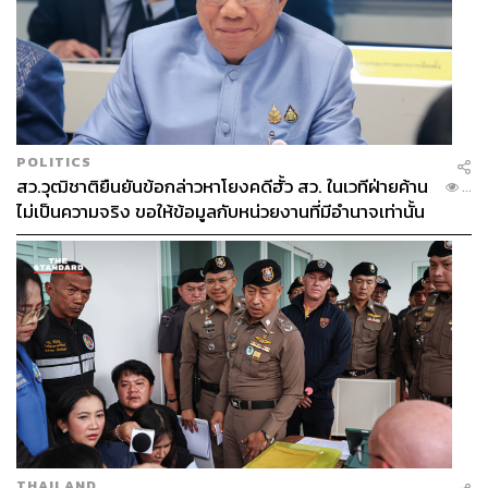
ทั้งคู่ได้ร่วมกันก่อตั้งและสร้างสรรค์ผลงานตั้งแต่ปี 1920-
1940 จะคล้ายกันมากจนยากที่จะแยกได้ว่าชิ้นไหนเป็นขอ
งอัลวาร์และชิ้นไหนเป็นของไอโน
อย่างไรก็ตาม ไอโนมีหน้าที่ดูแลงานในส่วนของการออกแบบ
ภายในและจัดนิทรรศการสถาปัตยกรรมเป็นหลัก ด้วยความ
ชอบและเชื่อในหลักของเหตุและผล อีกทั้งยังเต็มไปด้วยความ
POLITICS
สว.วุฒิชาติยืนยันข้อกล่าวหาโยงคดีฮั้ว สว. ในเวทีฝ่ายค้าน
เรียบง่ายและความสวยงามในรูปแบบของไอโน ซึ่งล้วน
...
ไม่เป็นความจริง ขอให้ข้อมูลกับหน่วยงานที่มีอำนาจเท่านั้น
เป็นการนำองค์ประกอบทั้งหลายเหล่านี้มาประยุกต์ใช้และ
เกิดขึ้นจริงตามหลักสมบูรณศิลปกรรม (Gesamtkunstwerk)
THAILAND