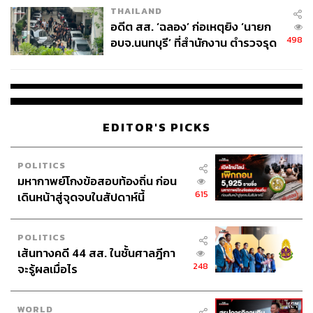
THAILAND
อดีต สส. ‘ฉลอง’ ก่อเหตุยิง ‘นายก
498
อบจ.นนทบุรี’ ที่สำนักงาน ตำรวจรุด
ลงพื้นที่
การนำไม้อัดมาสร้างสรรค์ด้วยเทคนิคการบิดโค้งจนเกิด
ดีไซน์ที่สะดุดตาและคงทน
EDITOR'S PICKS
ในที่สุดก็ได้เริ่มใช้เทคนิคนี้ไปสู่การนำไม้อัดมาใช้ออกแบบ
งานดีไซน์อื่นๆ
POLITICS
มหากาพย์โกงข้อสอบท้องถิ่น ก่อน
615
เดินหน้าสู่จุดจบในสัปดาห์นี้
POLITICS
เส้นทางคดี 44 สส. ในชั้นศาลฎีกา
248
จะรู้ผลเมื่อไร
WORLD