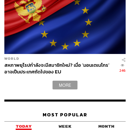
เก้าอี้ Paimio (ไพมิโอ) ที่ถูกออกแบบขึ้นเพื่อใช้งานในโรง
พยาบาลรักษาผู้ป่วยวัณโรค Paimio Sanatorium จุดเด่นของ
เก้าอี้ตัวนี้อยู่ที่โครงสร้างซึ่งทำจากไม้อัดและไม้ลามิเนต เพื่อ
ช่วยทำให้ผู้ป่วยรู้สึกถึงความอบอุ่น และช่วยให้ผู้ป่วยหายใจ
WORLD
สะดวกขึ้นด้วย
สหภาพยุโรปกำลังจะมีสมาชิกใหม่? เมื่อ ‘มอนเตเนโกร’
246
อาจเป็นประเทศถัดไปของ EU
โดยอัลวาร์เริ่มสร้างสรรค์ผลงานโดยใช้ไม้ลามิเนตที่ถือว่า
เป็นวัสดุค่อนข้างแปลกใหม่ในช่วงปี 1920 ด้วยการบิดให้โค้ง
MORE
งอและขึ้นรูปให้มีรูปลักษณ์แบบงานประติมากรรม จนมาถึง
ในปี 1932 เขาได้ออกแบบเก้าอี้ Paimio (ไพมิโอ) เก้าอี้อาร์ม
แชร์ที่ถูกออกแบบขึ้นเพื่อใช้งานในโรงพยาบาลรักษาผู้ป่วย
วัณโรค Paimio Sanatorium ซึ่งอัลวาร์ยังเป็นผู้ออกแบบ
MOST POPULAR
อาคารแห่งนี้เองอีกด้วย จุดเด่นของเก้าอี้ตัวนี้อยู่ที่โครงสร้าง
ซึ่งทำจากไม้อัดและไม้ลามิเนต เพื่อช่วยทำให้ผู้ป่วยรู้สึกถึง
TODAY
WEEK
MONTH