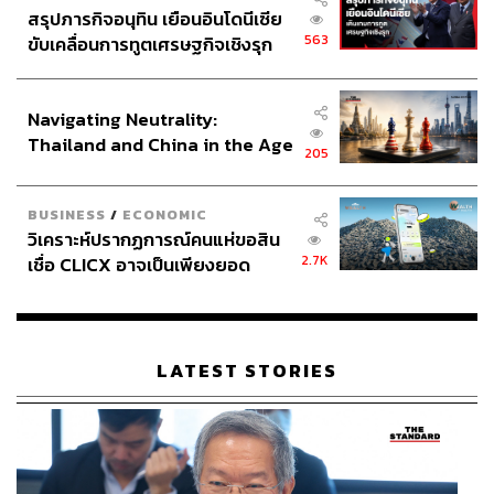
สรุปภารกิจอนุทิน เยือนอินโดนีเซีย
563
ขับเคลื่อนการทูตเศรษฐกิจเชิงรุก
ประกาศหุ้นส่วนยุทธศาสตร์ไทย –
อินโดนีเซีย
เอกลักษณ์เฉพาะของ Artek สู่การพัฒนาออกแบบชิ้นส่วน
Navigating Neutrality:
เฟอร์นิเจอร์คือเทคนิค L-leg (ขาตัวแอล) เพื่อเป็นส่วนหนึ่ง
Thailand and China in the Age
ของเฟอร์นิเจอร์ชิ้นต่างๆ ของแบรนด์มากกว่า 50 ชนิดใน
205
of a New Global Order
ปัจจุบัน
BUSINESS
/
ECONOMIC
เส้นทางอาชีพนักออกแบบของอัลวาร์ เขาไม่ได้อยู่เพียงลำพัง
วิเคราะห์ปรากฏการณ์คนแห่ขอสิน
หนึ่งคนสำคัญที่มีส่วนร่วมในเส้นทางความสำเร็จนั้นคือหญิง
2.7K
เชื่อ CLICX อาจเป็นเพียงยอด
สาวผู้เป็นทั้งคู่ชีวิตและเพื่อนร่วมงานของอัลวาร์ นามว่า
ภูเขาน้ำแข็ง ของปัญหาหนี้ครัว
ไอโน อัลโต นั่นเอง ชีวิตรักของทั้งคู่เกิดขึ้นที่มหาวิทยาลัย
เรือนไทยที่ถูกซุกไว้
เทคโนโลยีเฮลซิงกิ ไอโน อัลโต (ขณะนั้นใช้นามสกุล มาร์ซิ
โอ) เป็นคนมีระเบียบและขี้อายมาก แตกต่างจากบุคลิกขอ
LATEST STORIES
งอัลโตที่เป็นคนมีชีวิตชีวาและมีความเป็นศิลปิน ทั้งคู่ก็ได้พบ
รักกันในรั้วมหาวิทยาลัย และได้แต่งงานในปี 1924 แต่ดู
เหมือนว่าสิ่งที่ต่างกันระหว่างคนทั้งสองจะมีแค่เพียงนิสัย
เพราะผลงานภายใต้บริษัท Arkkitehtitoimisto Aalto บริษัทที่