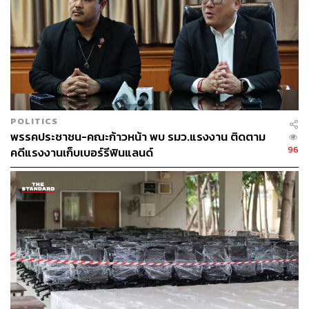
POLITICS
พรรคประชาชน-คณะก้าวหน้า พบ รมว.แรงงาน ติดตาม
96
คดีแรงงานเก็บเบอร์รีฟินแลนด์
‘Artek’ (อาร์เทค) เป็นการผนวกกันของคำว่า ‘ศิลปะ’ (Art)
และ ‘เทคโนโลยี’ (Technology) ตามที่ผู้ก่อตั้งทั้ง 4 คนได้
ตั้งใจที่จะรวมองค์ประกอบทั้งสองด้านนี้เข้าไว้ด้วยกัน ดังจะ
เห็นได้จากตราสัญลักษณ์ของแบรนด์เมื่อก่อตั้งที่มีความสมัย
ใหม่ในยุคนั้น