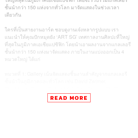
ชั้นนำกว่า 150 แห่งจากทั่วโลก มาจัดแสดงในช่วงเวลา
เดียวกัน
ใครที่เป็นสายงานอาร์ต ชอบดูงานเจ๋งหลากรูปแบบ เรา
แนะนำให้คุณปักหมุดยัง ‘ART SG’ เทศกาลงานศิลปะที่ใหญ่
ที่สุดในภูมิภาคเอเชียแปซิฟิก โดยนำเอาผลงานจากแกลเลอรี
ชั้นนำกว่า 150 แห่งมาจัดแสดง ภายในงานแบ่งออกเป็น 4
หมวดใหญ่ ได้แก่
หมวดที่ 1: Gallery เน้นจัดแสดงชิ้นงานสำคัญจากแกลเลอรี
ชั้นนำในภูมิภาคและทั่วโลก เช่น David Zwirner,
Thaddaeus Ropac, Richard Koh Fine Art และ Ota Fine
Arts
READ MORE
หมวดที่ 2: Focus งานอาร์ตปรับตามบริบทที่จัดแสดงผลงาน
ของศิลปินเดี่ยวหรือคู่ในเชิงลึก นำเสนอภายใต้ธีม และเน้นไป
ที่ศิลปินหน้าใหม่หรือเพิ่งเริ่มมีชื่อเสียง หมวดนี้มีไฮไลต์อยู่ที่
ชิ้นงานจาก Kukje Gallery จากโซลและปูซาน ที่นำเสนอชิ้น