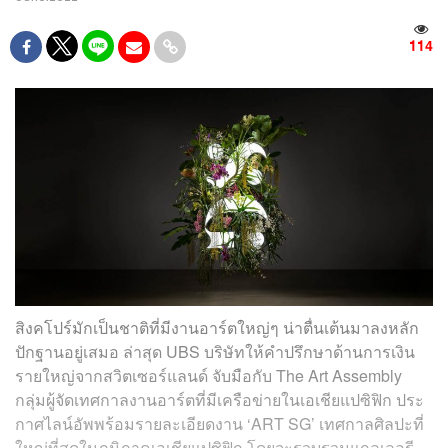
114
สิงคโปร์มักเป็นชาติที่มีงานอาร์ตใหญ่ๆ น่าตื่นเต้นมาลงหลัก
ปักฐานอยู่เสมอ ล่าสุด UBS บริษัทให้คำปรึกษาด้านการเงิน
รายใหญ่จากสวิตเซอร์แลนด์ จับมือกับ The Art Assembly
กลุ่มผู้จัดเทศกาลงานอาร์ตที่มีเครือข่ายในเอเชียแปซิฟิก ประ
กาศไลน์อัพพร้อมรายละเอียดงาน ‘ART SG’ เทศกาลศิลปะที่
ใหญ่ที่สุดในภูมิภาคเอเชียแปซิฟิก โดยจะรวบรวมแกลเลอรี