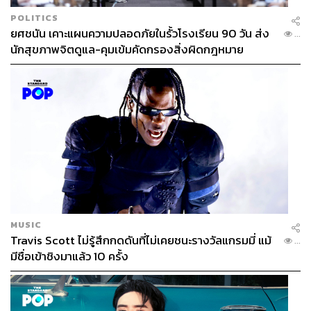
POLITICS
ยศชนัน เคาะแผนความปลอดภัยในรั้วโรงเรียน 90 วัน ส่ง
...
นักสุขภาพจิตดูแล-คุมเข้มคัดกรองสิ่งผิดกฎหมาย
MUSIC
Travis Scott ไม่รู้สึกกดดันที่ไม่เคยชนะรางวัลแกรมมี่ แม้
...
มีชื่อเข้าชิงมาแล้ว 10 ครั้ง