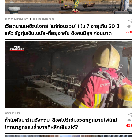
ECONOMIC
/
BUSINESS
เวียดนามเผชิญโจทย์ ‘แก่ก่อนรวย’ 1 ใน 7 อายุเกิน 60 ปี
776
แล้ว รัฐทุ่มเงินโบนัส-ที่อยู่อาศัย ดึงคนมีลูก ก่อนขาด
แรงงานหนุนเศรษฐกิจ
WORLD
ทำไมผับบาร์ในอังกฤษ-สิงคโปร์เข้มงวดกฎหมายไฟไหม้
403
โศกนาฏกรรมซ้ำซากที่หลีกเลี่ยงได้?