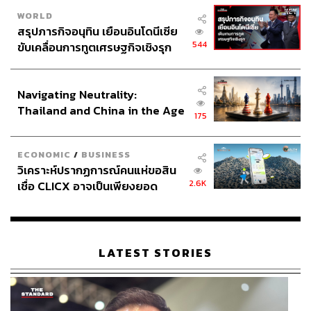
WORLD
สรุปภารกิจอนุทิน เยือนอินโดนีเซีย
544
ขับเคลื่อนการทูตเศรษฐกิจเชิงรุก
ประกาศหุ้นส่วนยุทธศาสตร์ไทย –
อินโดนีเซีย
Navigating Neutrality:
Thailand and China in the Age
175
of a New Global Order
ECONOMIC
/
BUSINESS
วิเคราะห์ปรากฏการณ์คนแห่ขอสิน
2.6K
เชื่อ CLICX อาจเป็นเพียงยอด
ภูเขาน้ำแข็ง ของปัญหาหนี้ครัว
เรือนไทยที่ถูกซุกไว้
LATEST STORIES