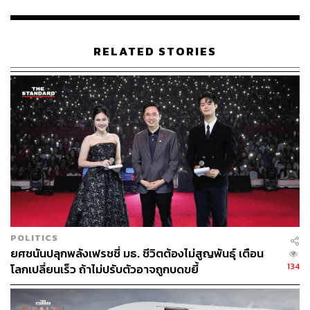
Jim Thompson Art Center กรุงเทพมหานคร ผู้ซึ่งได้รับแต่ง
ตั้งเป็น Artistic Director สำหรับ Thailand Biennale 2023
ด้วย
RELATED STORIES
ART SG จัดขึ้น ณ วันที่ 12-15 มกราคม 2023 ณ Marina Bay
Sands Expo and Convention Centre (รอบปฐมทัศน์สำหรับ
VIP วันที่ 11 มกราคม 2023) โดยผู้สนใจสามารถดูรายละ
เอียดไลน์อัพศิลปิน พร้อมซื้อบัตรเข้าชมงานได้แล้วที่
artsg.co
m
ภาพ: ART SG
TAGS:
Singapore
งานศิลปะ
ART SG
The Art Assembly
POLITICS
ยศชนันปลุกพลังเฟรชชี่ มธ. ชีวิตต้องไม่สูญพันธุ์ เตือน
134
โลกเปลี่ยนเร็ว ถ้าไม่ปรับตัวอาจถูกบดขยี้