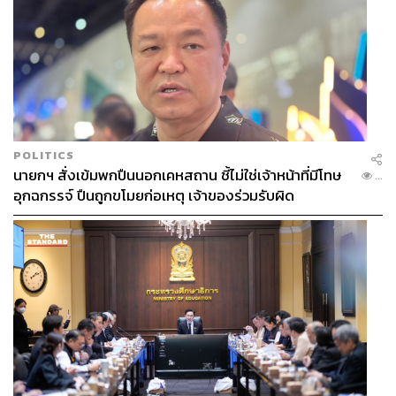
POLITICS
นายกฯ สั่งเข้มพกปืนนอกเคหสถาน ชี้ไม่ใช่เจ้าหน้าที่มีโทษ
...
อุกฉกรรจ์ ปืนถูกขโมยก่อเหตุ เจ้าของร่วมรับผิด