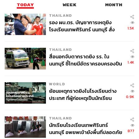
TODAY
WEEK
MONTH
THAILAND
รอง ผบ.ตร. บัญชาการเหตุยิง
1.5K
โรงเรียนเทพศิรินทร์ นนทบุรี สั่ง
ค้นหา 2 รอบยืนยันไร้คนติดค้าง พบ
ศพปู่-ย่าที่บ้านพักผู้ก่อเหตุ
THAILAND
สื่อนอกจับตากราดยิง รร. ใน
1.4K
นนทบุรี ชี้ไทยมีอัตราครอบครองปืน
สูงในระดับต้นของภูมิภาค
WORLD
ย้อนเหตุกราดยิงในโรงเรียนต่าง
0.9K
ประเทศ ที่ผู้ก่อเหตุเป็นนักเรียน
THAILAND
นักเรียนโรงเรียนเทพศิรินทร์
877
นนทบุรี อพยพเข้ายังพื้นที่ปลอดภัย