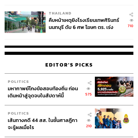
ชั่วคราว หลังเหตุใช้อาวุธปืนภายใน
โรงเรียนคลี่คลาย
THAILAND
คืบหน้าเหตุยิงโรงเรียนเทพศิรินทร์
710
นนทบุรี ดับ 6 ศพ โฆษก ตร. เร่ง
สอบปมขโมยปืนปู่ก่อเหตุ
EDITOR'S PICKS
POLITICS
มหากาพย์โกงข้อสอบท้องถิ่น ก่อน
575
เดินหน้าสู่จุดจบในสัปดาห์นี้
POLITICS
เส้นทางคดี 44 สส. ในชั้นศาลฎีกา
210
จะรู้ผลเมื่อไร