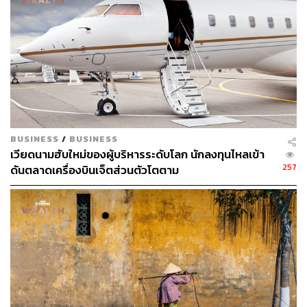
114
ABOUT THE AUTHOR
วริทธิ์ ลิ้มเจริญ
คนเชียงใหม่ เรียนจบปริญญาตรี คณะ
สถาปัตยกรรมศาสตร์ มหาวิทยาลัยเชียงใหม่
BUSINESS
/
BUSINESS
ชอบกิน ชอบเที่ยว ชอบถ่ายรูป ชอบรีวิวให้
เวียดนามฮับใหม่ของผู้บริหารระดับโลก นักลงทุนไหลเข้า
เพื่อนฟัง เลยมาฝึกงานที่ THE STANDARD
POP
257
ดันตลาดเครื่องบินเจ็ตส่วนตัวโตตาม
ABOUT THE AUTHOR
พลอยจันทร์ สุขคง
Senior Content Creator ประจำกองไลฟ์สไตล์
สำนักข่าว THE STANDARD