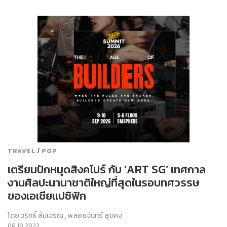
/
TRAVEL
POP
เตรียมปักหมุดสิงคโปร์ กับ ‘ART SG’ เทศกาล
งานศิลปะนานาชาติใหญ่ที่สุดในรอบทศวรรษ
ของเอเชียแปซิฟิก
โดย
วริทธิ์ ลิ้มเจริญ
,
พลอยจันทร์ สุขคง
06.10.2022