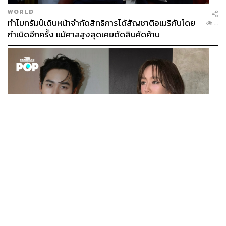
WORLD
ทำไมทรัมป์เดินหน้าจำกัดสิทธิการได้สัญชาติอเมริกันโดย
...
กำเนิดอีกครั้ง แม้ศาลสูงสุดเคยตัดสินคัดค้าน
ENTERTAINMENT
เก้า นพเก้า และ พาย รินรดา เตรียมร่วมงานกันใน ‘รสกาล
...
Enchanted Taste In Time’