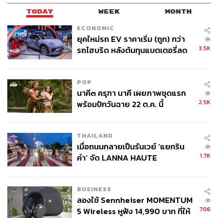
TODAY
WEEK
MONTH
ECONOMIC
ยุคใหม่รถ EV ราคาเริ่ม (ถูก) กว่า
3.5K
รถไฮบริด หลังต้นทุนแบตเตอรี่ลด
ลง - จีนแห่บุกตลาดเกิดใหม่
POP
นาคี๓ ครุฑา นาคี เผยภาพชุดแรก
2.5K
พร้อมปักวันฉาย 22 ต.ค. นี้
THAILAND
เมื่อถนนกลายเป็นรันเวย์ ‘แยกริน
1.7K
คำ’ จัด LANNA HAUTE
COUTURE กลางสายฝน
BUSINESS
ลองใช้ Sennheiser MOMENTUM
706
5 Wireless หูฟัง 14,990 บาท ที่ให้