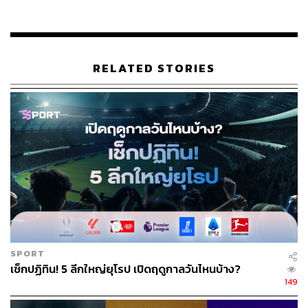
henrikh-khitaryan-miss-europa-league-final-safety-ch
elsea-baku
twitter.com/HenrikhMkh/status/11307886756112343
04
RELATED STORIES
TAGS:
Arsenal
Henrikh Mkhitaryan
Europa League
102
ABOUT THE AUTHOR
อนุชิต ไกรวิจิตร
Content Creator ประจำกองบรรณาธิการข่าว
SPORT
กีฬา สำนักข่าว THE STANDARD ผู้มีงาน
อดิเรกคือการสัมภาษณ์ BNK48
เช็กปฏิทิน! 5 ลีกใหญ่ยุโรป เปิดฤดูกาลวันไหนบ้าง?
149