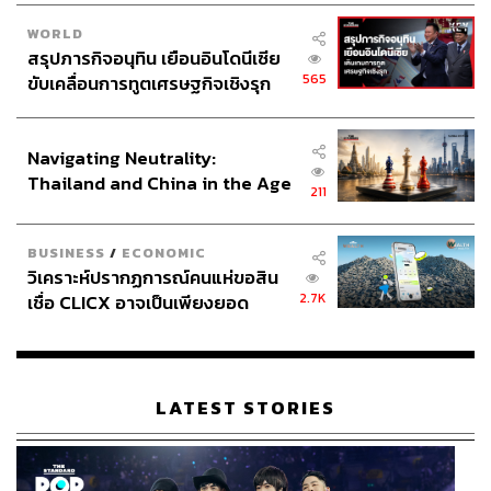
WORLD
สรุปภารกิจอนุทิน เยือนอินโดนีเซีย
565
ขับเคลื่อนการทูตเศรษฐกิจเชิงรุก
ประกาศหุ้นส่วนยุทธศาสตร์ไทย –
อินโดนีเซีย
Navigating Neutrality:
Thailand and China in the Age
211
of a New Global Order
BUSINESS
/
ECONOMIC
วิเคราะห์ปรากฏการณ์คนแห่ขอสิน
2.7K
เชื่อ CLICX อาจเป็นเพียงยอด
ภูเขาน้ำแข็ง ของปัญหาหนี้ครัว
เรือนไทยที่ถูกซุกไว้
LATEST STORIES