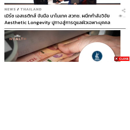
NEWS
/
THAILAND
เมิร์ซ เอสเธติกส์ จับมือ นาโนเทค สวทช. ผนึกกำลังวิจัย
...
Aesthetic Longevity ปูทางสู่การดูแลผิวเฉพาะบุคคล
[PR NEWS]
ECONOMIC
/
BUSINESS
เดินหน้าปราบทุนเทา! ธปท. เปิดเฮียริง ร่างเกณฑ์ใหม่ ฝาก
...
เงินเกิน 5 ล้านบาท แบงก์ต้องตรวจสอบ