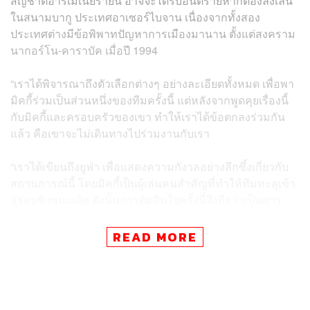
สัญชาติอาร์เมเนียรายนี้ อาจจะได้รับอันตรายหากต้องลงเล่น
ในสนามบากู ประเทศอาเซอร์ไบจาน เนื่องจากทั้งสอง
ประเทศต่างมีข้อพิพาทปัญหาการเมืองมานาน ตั้งแต่สงคราม
นากอร์โน-คาราบัค เมื่อปี 1994
“เราได้พิจารณาถึงตัวเลือกต่างๆ อย่างละเอียดทั้งหมด เพื่อพา
มิคกี้ร่วมเป็นส่วนหนึ่งของทีมครั้งนี้ แต่หลังจากพูดคุยเรื่องนี้
กับมิคกี้และครอบครัวของเขา ทำให้เราได้ข้อตกลงร่วมกัน
แล้ว คือเขาจะไม่เดินทางไปร่วมงานกับเรา
“เราได้เขียนถึงยูฟ่า เพื่อแสดงความกังวลอย่างลึกซึ้งเกี่ยวกับ
สถานการณ์นี้ โดยมิคกี้เป็นผู้เล่นคนสำคัญที่ทำให้ทีมทะลุเข้า
สู่รอบชิงชนะเลิศ ดังนั้นการตัดสินใจครั้งนี้จึงถือว่าเป็นการ
สูญเสียครั้งใหญ่จากมุมมองของทีม
READ MORE
“เรายังเศร้ามากที่นักเตะจะต้องพลาดในการแข่งขันรอบชิง
ถ้วยยุโรป แต่ทั้งนี้มิคกี้จะยังคงเป็นส่วนหนึ่งในการซ้อมร่วม
กับทีม จนกว่าเราจะออกเดินทางไปเมืองบากูในช่วงสุด
สัปดาห์”