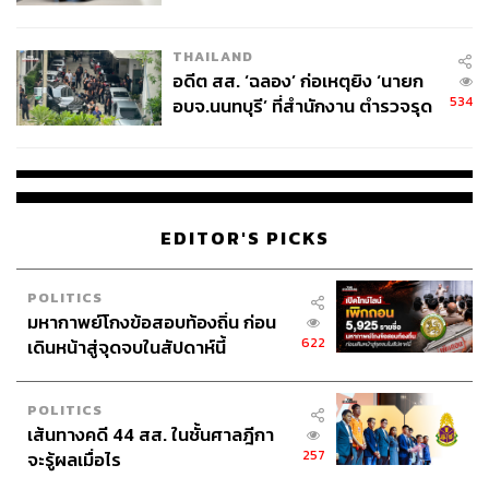
ผู้ใช้ถอดเปลี่ยนแบตเองได้ ก่อนกฎ
EU บังคับปีหน้า
THAILAND
อดีต สส. ‘ฉลอง’ ก่อเหตุยิง ‘นายก
534
อบจ.นนทบุรี’ ที่สำนักงาน ตำรวจรุด
ลงพื้นที่
EDITOR'S PICKS
POLITICS
มหากาพย์โกงข้อสอบท้องถิ่น ก่อน
622
เดินหน้าสู่จุดจบในสัปดาห์นี้
POLITICS
เส้นทางคดี 44 สส. ในชั้นศาลฎีกา
257
จะรู้ผลเมื่อไร