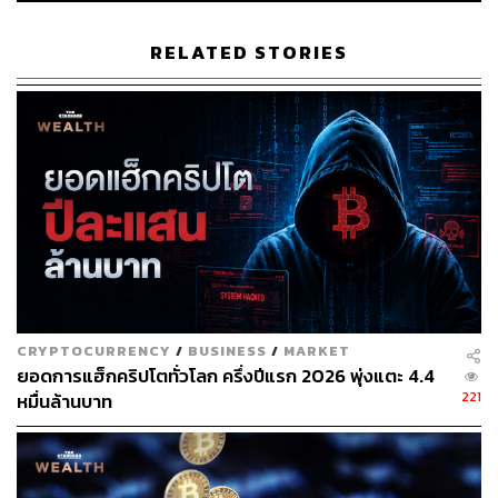
จนสามารถโกยกำไรได้มากกว่า 1 ล้านดอลลาร์
RELATED STORIES
ขณะที่ทางอัยการยังได้ตั้งข้อหาทั้ง 3 คนฐานสมรู้ร่วมคิดใน
การฉ้อโกง ส่วนทางสำนักงาน SEC ตั้งข้อหาฐานละเมิด
กฎหมายว่าด้วยการใช้ข้อมูลภายในในการเทรด
ด้านทนายความของจำเลยทั้งสามปฏิเสธที่จะแสดงความเห็น
ใดๆ
ขณะที่ Paul Grewal หัวหน้าเจ้าหน้าที่กฎหมายของ
Coinbase กล่าวว่า พฤติกรรมที่ผิดกฎหมายใดๆ ถือเป็นสิ่งที่
Coinbase ให้ความสำคัญอย่างยิ่ง และ Coinbase จะไม่ทน
ต่อพฤติกรรมดังกล่าวโดยเด็ดขาด ก่อนย้ำว่าทันทีที่มีการร้อง
CRYPTOCURRENCY
/
BUSINESS
/
MARKET
เรียน ทาง Coinbase ดำเนินการสอบสวนทันทีหลังจากรู้ถึง
ยอดการแฮ็กคริปโตทั่วโลก ครึ่งปีแรก 2026 พุ่งแตะ 4.4
ปัญหาการซื้อขายหลักทรัพย์โดยใช้ข้อมูลวงใน และสั่งให้
221
หมื่นล้านบาท
Wahi ลาพักงานโดยไม่ได้รับค่าจ้าง ก่อนจะไล่ออกอย่างเป็น
ทางการเมื่อวันที่ 15 กรกฎาคมที่ผ่านมา
อ้างอิง: