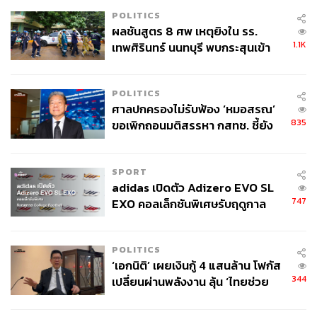
POLITICS
ผลชันสูตร 8 ศพ เหตุยิงใน รร.
1.1K
เทพศิรินทร์ นนทบุรี พบกระสุนเข้า
จุดสำคัญ ‘ศีรษะ-หน้าอก’ ครูถูกยิง
4 นัด จากระยะไกล
POLITICS
ศาลปกครองไม่รับฟ้อง ‘หมอสรณ’
835
ขอเพิกถอนมติสรรหา กสทช. ชี้ยัง
ไม่ใช่ผู้เดือดร้อนเสียหาย
SPORT
adidas เปิดตัว Adizero EVO SL
747
EXO คอลเล็กชันพิเศษรับฤดูกาล
College Football
POLITICS
‘เอกนิติ’ เผยเงินกู้ 4 แสนล้าน โฟกัส
344
เปลี่ยนผ่านพลังงาน ลุ้น ‘ไทยช่วย
ไทยพลัส’ เฟส 2 รอประเมินความ
เหมาะสม