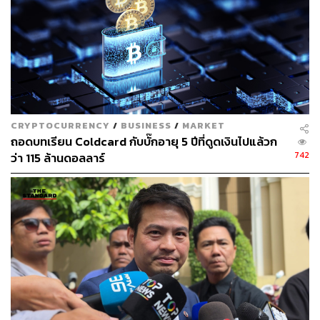
https://www.bloomberg.com/news/articles/2022-07-2
1/ex-coinbase-manager-arrested-in-us-crypto-insider
-trading-case
CRYPTOCURRENCY
/
BUSINESS
/
MARKET
ช่องทางติดตาม
THE STANDARD WEALTH
ถอดบทเรียน Coldcard กับบั๊กอายุ 5 ปีที่ดูดเงินไปแล้วก
742
ว่า 115 ล้านดอลลาร์
Twitter:
twitter.com/standard_wealth
Instagram:
instagram.com/thestandardwealth
Official Line:
https://lin.ee/xfPbXUP
สามารถติดตาม THE STANDARD WEALTH
ผ่านแอปพลิเคชันต่างๆ ที่คุณสะดวกหรือใช้งานอยู่แล้วได้เลย