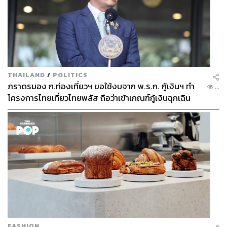
THAILAND
/
POLITICS
ภราดรมอง ก.ท่องเที่ยวฯ ขอใช้งบจาก พ.ร.ก. กู้เงินฯ ทำ
...
โครงการไทยเที่ยวไทยพลัส ถือว่าเข้าเกณฑ์กู้เงินฉุกเฉิน
FASHION