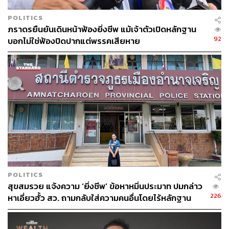
POLITICS
TAGS:
การฟ้องร้อง
Cryptocurrency
Coinbase
ถูกจับกุม
ภราดรยืนยันเดินหน้าฟ้องยิ่งชีพ แม้เจ้าตัวเปิดหลักฐาน
ฉ้อโกง
92
บอกไม่ใช่ฟ้องปิดปากแต่พรรคเสียหาย
32
ABOUT THE AUTHOR
POLITICS
THE STANDARD WEALTH
สุขสมรวย แจ้งความ ‘ยิ่งชีพ’ ข้อหาหมิ่นประมาท ปมกล่าว
สำนักข่าวเศรษฐกิจ ธุรกิจ และการลงทุน โดย
226
หาเอี่ยวฮั้ว สว. ถามกลับใส่ความคนอื่นโดยไร้หลักฐาน
ทีมข่าว THE STANDARD
สง่างามหรือไม่