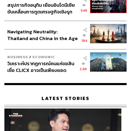
สรุปภารกิจอนุทิน เยือนอินโดนีเซีย
549
ขับเคลื่อนการทูตเศรษฐกิจเชิงรุก
ประกาศหุ้นส่วนยุทธศาสตร์ไทย –
อินโดนีเซีย
Navigating Neutrality:
Thailand and China in the Age
184
of a New Global Order
BUSINESS
/
ECONOMIC
วิเคราะห์ปรากฏการณ์คนแห่ขอสิน
2.6K
เชื่อ CLICX อาจเป็นเพียงยอด
ภูเขาน้ำแข็ง ของปัญหาหนี้ครัว
เรือนไทยที่ถูกซุกไว้
LATEST STORIES