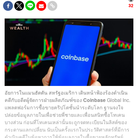
32
อัยการในแมนฮัตตัน สหรัฐอเมริกา เดินหน้าฟ้องร้องดำเนิน
คดีกับอดีตผู้จัดการฝ่ายผลิตภัณฑ์ของ
Coinbase
Global Inc.
แพลตฟอร์มการซื้อขายคริปโตชั้นนำระดับโลก ฐานจงใจ
ปล่อยข้อมูลภายในเพื่อช่วยพี่ชายและเพื่อนสนิทซื้อโทเคน
บางส่วน ก่อนที่โทเคนเหล่านั้นจะถูกจดทะเบียนในลิสต์ของ
กระดานแลกเปลี่ยน นับเป็นครั้งแรกในประวัติศาสตร์ที่มีการ
ดำเนินคดีในข้อหาการใช้ข้อมูลภายในซื้อขายหลักทรัพย์