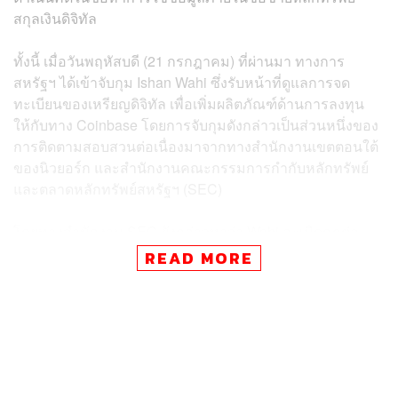
สกุลเงินดิจิทัล
ทั้งนี้ เมื่อวันพฤหัสบดี (21 กรกฎาคม) ที่ผ่านมา ทางการ
สหรัฐฯ ได้เข้าจับกุม Ishan Wahi ซึ่งรับหน้าที่ดูแลการจด
ทะเบียนของเหรียญดิจิทัล เพื่อเพิ่มผลิตภัณฑ์ด้านการลงทุน
ให้กับทาง Coinbase โดยการจับกุมดังกล่าวเป็นส่วนหนึ่งของ
การติดตามสอบสวนต่อเนื่องมาจากทางสำนักงานเขตตอนใต้
ของนิวยอร์ก และสำนักงานคณะกรรมการกำกับหลักทรัพย์
และตลาดหลักทรัพย์สหรัฐฯ (SEC)
โดยทางสำนักงาน SEC ยังกล่าวหาว่า Wahi ละเมิดกฎต่อ
ต้านการฉ้อโกงของหน่วยงาน
READ MORE
Damian Williams อัยการสหรัฐฯ ในแมนฮัตตัน ระบุใน
แถลงการณ์ว่า การตั้งข้อกล่าวหาที่มีขึ้นครั้งนี้เป็นการย้ำ
เตือนให้ตระหนักว่า Web3 ไม่ใช่เขตปลอดกฎหมาย พร้อมย้ำ
ว่าการฉ้อโกงคือการฉ้อโกง ไม่ว่าจะเกิดขึ้นบน Blockchain
หรือบน Wall Street ก็ตาม