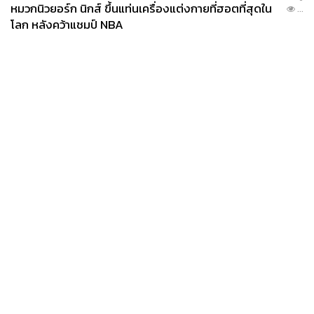
หมวกนิวยอร์ก นิกส์ ขึ้นแท่นเครื่องแต่งกายที่ฮอตที่สุดใน
...
โลก หลังคว้าแชมป์ NBA
News
Wealth
Pop
Podcast
Video
Now
Opinion
Careers
Events
Privacy
About
Contact
Policy
FOR
ADVERTISING
MEMBERSHIP