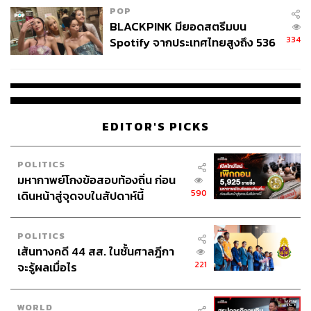
POP
BLACKPINK มียอดสตรีมบน
334
Spotify จากประเทศไทยสูงถึง 536
ล้านครั้ง ตลอด 10 ปีที่ผ่านมา
EDITOR'S PICKS
POLITICS
มหากาพย์โกงข้อสอบท้องถิ่น ก่อน
590
เดินหน้าสู่จุดจบในสัปดาห์นี้
POLITICS
เส้นทางคดี 44 สส. ในชั้นศาลฎีกา
221
จะรู้ผลเมื่อไร
WORLD