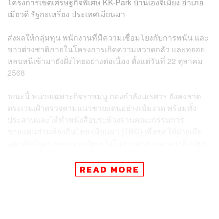
โครงการเขตเศรษฐกิจพิเศษ KK-Park บ้านเองจีเมี่ยง อำเภอ
เมียวดี รัฐกะเหรี่ยง ประเทศเมียนมา
ส่งผลให้กลุ่มทุน พนักงานที่มีความเชื่อมโยงกับการพนัน และ
ชาวต่างชาติภายในโครงการเกิดความหวาดกลัว และทยอย
หลบหนีเข้ามายังฝั่งไทยอย่างต่อเนื่อง ตั้งแต่วันที่ 22 ตุลาคม
2568
ขณะนี้ หน่วยเฉพาะกิจราชมนู กองกำลังนเรศวร ยังคงลาด
ตระเวนเฝ้าตรวจตามแนวชายแดนอย่างเข้มงวด พร้อมทั้ง
ประสานและได้ทำหนังสือประท้วงผ่านคณะกรรมการ
ชายแดนส่วนท้องถิ่นไทย-เมียนมา (TBC) เพื่อขอให้ฝ่ายเมีย
นมาดำเนินการอย่างระมัดระวังในการทำลายอาคารสิ่งปลูก
สร้างภายในโครงการฯ เพื่อป้องกันไม่ให้เกิดผลกระทบต่อ
ประชาชนในพื้นที่ชายแดนของทั้งสองประเทศแล้ว
READ MORE
ล่าสุด ศูนย์สั่งการชายแดนไทยกับประเทศเพื่อนบ้านด้านเมีย
นมา จังหวัดตาก รายงานว่า วันนี้ (1 พฤศจิกายน) เวลา 07.00
น. มีบุคคลต่างชาติ/ต่างด้าว และชาวไทย ข้ามมายังฝั่งไทย