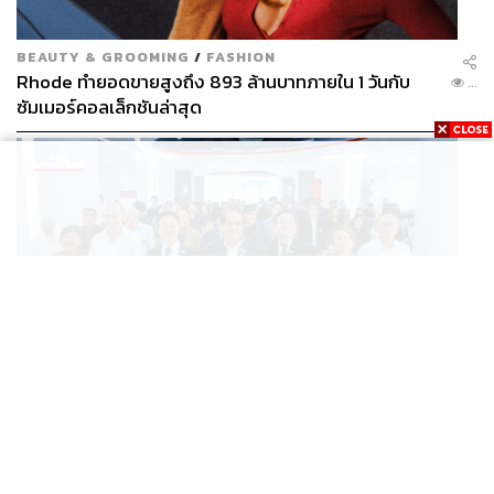
BEAUTY & GROOMING
/
FASHION
Rhode ทำยอดขายสูงถึง 893 ล้านบาทภายใน 1 วันกับ
...
ซัมเมอร์คอลเล็กชันล่าสุด
SCIENCE
/
TECH
/
THAILAND
KMITL ชู ‘Farming the Future 2026’ พลิกครัวโลก สู่
...
เกษตร-อาหารยั่งยืนด้วย One Health