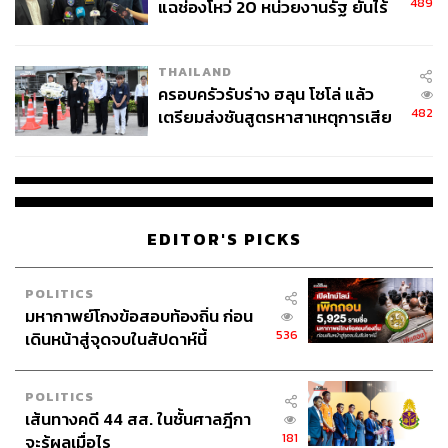
489
แฉช่องโหว่ 20 หน่วยงานรัฐ ยันไร้
นัยทางการเมือง
THAILAND
ครอบครัวรับร่าง ฮลุน โซโล่ แล้ว
482
เตรียมส่งชันสูตรหาสาเหตุการเสีย
ชีวิต
EDITOR'S PICKS
POLITICS
มหากาพย์โกงข้อสอบท้องถิ่น ก่อน
536
เดินหน้าสู่จุดจบในสัปดาห์นี้
POLITICS
เส้นทางคดี 44 สส. ในชั้นศาลฎีกา
181
จะรู้ผลเมื่อไร