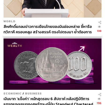
WORLD
สีหศักดิ์แถลงข่าวการเยือนไทยของมินอ่องหล่าย ชี้หารือ
138
ทวิภาคี ครอบคลุม สร้างสรรค์ ตรงไปตรงมา ย้ำต้องการ
ให้เมียนมากลับสู่อาเซียน
ECONOMIC
/
BUSINESS
เงินบาท ‘แข็งค่า’ หนักสุดรอบ 6 สัปดาห์ หลังปฏิบัติการ
196
แทรกแซงเยนของสหรัฐฯ-ญี่ปุ่น Standard Chartered