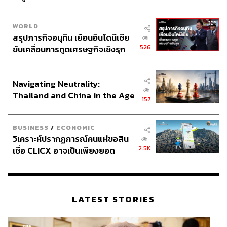
WORLD
สรุปภารกิจอนุทิน เยือนอินโดนีเซีย
526
ขับเคลื่อนการทูตเศรษฐกิจเชิงรุก
ประกาศหุ้นส่วนยุทธศาสตร์ไทย –
อินโดนีเซีย
Navigating Neutrality:
Thailand and China in the Age
157
of a New Global Order
BUSINESS
/
ECONOMIC
วิเคราะห์ปรากฏการณ์คนแห่ขอสิน
2.5K
เชื่อ CLICX อาจเป็นเพียงยอด
ภูเขาน้ำแข็ง ของปัญหาหนี้ครัว
เรือนไทยที่ถูกซุกไว้
LATEST STORIES