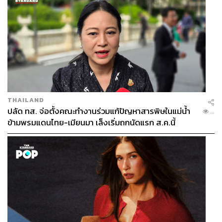
THAILAND
ปลัด ทส. จ่อตั้งคณะทำงานร่วมแก้ปัญหาสารพิษในแม่น้ำ
...
ข้ามพรมแดนไทย-เมียนมา เล็งเริ่มถกนัดแรก ส.ค.นี้