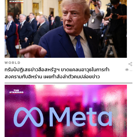
WORLD
ทรัมป์ปฏิเสธข่าวลือสหรัฐฯ ขาดแคลนอาวุธในการทำ
...
สงครามกับอิหร่าน เผยกำลังล่าตัวคนปล่อยข่าว