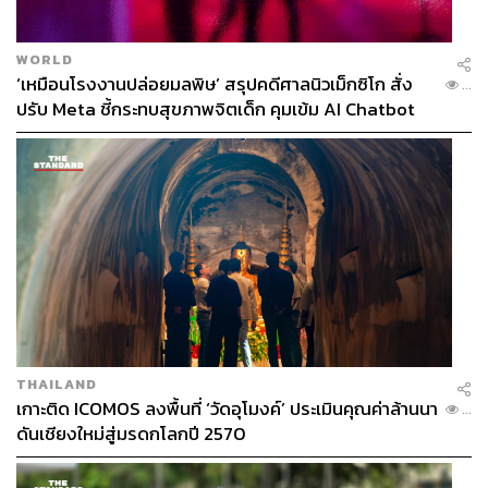
WORLD
‘เหมือนโรงงานปล่อยมลพิษ’ สรุปคดีศาลนิวเม็กซิโก สั่ง
...
ปรับ Meta ชี้กระทบสุขภาพจิตเด็ก คุมเข้ม AI Chatbot
THAILAND
เกาะติด ICOMOS ลงพื้นที่ ‘วัดอุโมงค์’ ประเมินคุณค่าล้านนา
...
ดันเชียงใหม่สู่มรดกโลกปี 2570