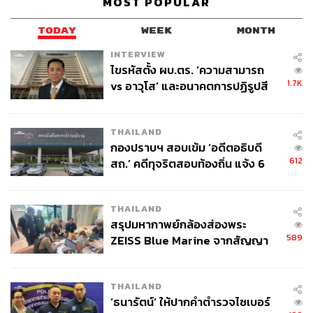
MOST POPULAR
TODAY
WEEK
MONTH
INTERVIEW
ไขรหัสตั้ง ผบ.ตร. ‘ความสามารถ
1.7K
vs อาวุโส’ และอนาคตการปฏิรูปสี
กากี กับ พล.ต.อ. เอก อังสนานนท์
THAILAND
กองปราบฯ สอบเข้ม ‘อดีตอธิบดี
612
สถ.’ คดีทุจริตสอบท้องถิ่น แจ้ง 6
ข้อหาหนัก จ่อชง ป.ป.ช. 12 ส.ค. นี้
THAILAND
สรุปมหากาพย์กล้องส่องพระ
589
ZEISS Blue Marine จากสัญญา
ผลิต 8.3 ล้าน สู่ข้อพิพาท ‘มา
เวลล์ฯ’ ฟ้อง ‘โทน บางแค’ ผิดนัด
THAILAND
จ่ายหนี้-แอบระบุแบรนด์
‘ธนารัตน์’ ให้ปากคำตำรวจไซเบอร์