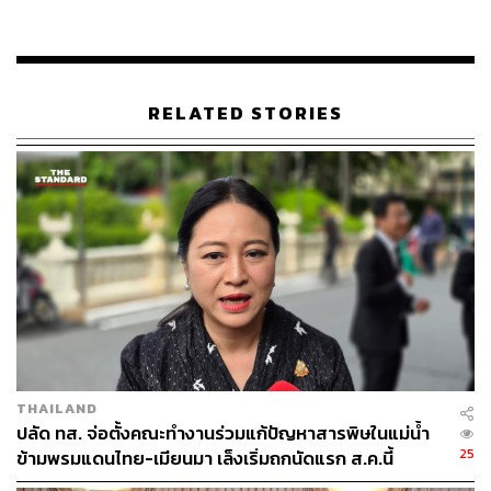
ชำระค่าปรับ/ผลักดัน 439 คน, ไม่เสียค่าปรับ/เข้าเรือน
จำ 241 คน และคนไทยเปรียบเทียบปรับ 32 คน
เข้าสู่กระบวนการตามกลไกการส่งต่อระดับชาติ
(National Referral Mechanism: NRM) 23 คน โดยเข้า
RELATED STORIES
สู่กระบวนการ NRM 18 คน, เข้าสถานคุ้มครองจังหวัด
พิษณุโลก 1 คน และสถานคุ้มครองจังหวัดเชียงราย 4
คน
ศูนย์สั่งการชายแดนไทยกับประเทศเพื่อนบ้านด้านเมียนมา
จังหวัดตาก ยืนยันว่าทุกคนได้รับการคัดกรองตามขั้นตอนทั้ง
ด้านความมั่นคงและสาธารณสุข เพื่อความปลอดภัยของ
ประเทศและประชาชนในพื้นที่ โดยอยู่ภายใต้การดูแลของเจ้า
หน้าที่ตรวจคนเข้าเมือง หน่วยเฉพาะกิจราชมนู และหน่วย
ความมั่นคงในพื้นที่ชายแดนจังหวัดตากอย่างใกล้ชิด
THAILAND
TAGS:
กองทัพบก
ความขัดแย้ง
ตาก
Myanmar
ปลัด ทส. จ่อตั้งคณะทำงานร่วมแก้ปัญหาสารพิษในแม่น้ำ
ความสัมพันธ์ไทย-เมียนมา
India
ชาวต่างชาติ
25
ข้ามพรมแดนไทย-เมียนมา เล็งเริ่มถกนัดแรก ส.ค.นี้
China
การเมืองในเมียนมา
Indonesia
ชายแดนไทย-เมียนมา
Philippines
แรงงานต่างชาติ