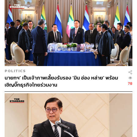
Vietnam
แรงงานต่างด้าว
ตำรวจ
Ukraine
116
POLITICS
นายกฯ’ เป็นเจ้าภาพเลี้ยงรับรอง ‘มิน อ่อง หล่าย’ พร้อม
ABOUT THE AUTHOR
78
เชิญบิ๊กธุรกิจไทยร่วมงาน
THE STANDARD TEAM
กองบรรณาธิการ THE STANDARD