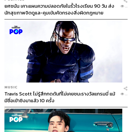
ยศชนัน เคาะแผนความปลอดภัยในรั้วโรงเรียน 90 วัน ส่ง
...
นักสุขภาพจิตดูแล-คุมเข้มคัดกรองสิ่งผิดกฎหมาย
MUSIC
Travis Scott ไม่รู้สึกกดดันที่ไม่เคยชนะรางวัลแกรมมี่ แม้
...
มีชื่อเข้าชิงมาแล้ว 10 ครั้ง