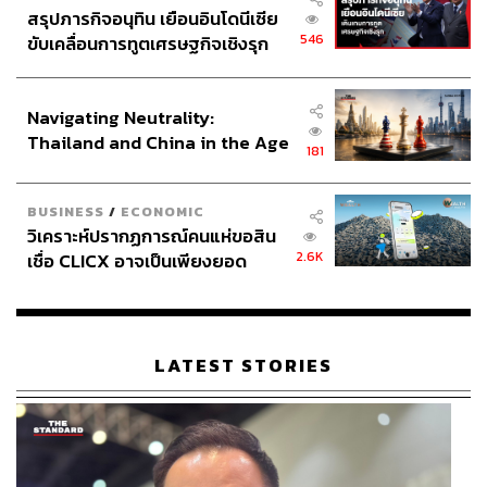
สรุปภารกิจอนุทิน เยือนอินโดนีเซีย
546
ขับเคลื่อนการทูตเศรษฐกิจเชิงรุก
ประกาศหุ้นส่วนยุทธศาสตร์ไทย –
อินโดนีเซีย
Navigating Neutrality:
Thailand and China in the Age
181
of a New Global Order
BUSINESS
/
ECONOMIC
วิเคราะห์ปรากฏการณ์คนแห่ขอสิน
2.6K
เชื่อ CLICX อาจเป็นเพียงยอด
ภูเขาน้ำแข็ง ของปัญหาหนี้ครัว
เรือนไทยที่ถูกซุกไว้
LATEST STORIES