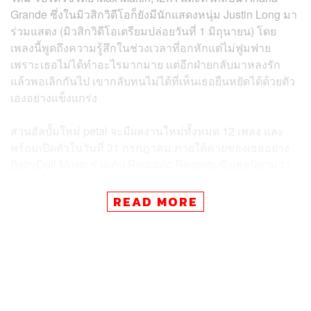
Grande ซึ่งในมิวสิกวิดีโอก็ยังมีนักแสดงหนุ่ม Justin Long มา
ร่วมแสดง (มิวสิกวิดีโอเตรียมปล่อยวันที่ 1 มิถุนายน) โดย
เพลงนี้พูดถึงความรู้สึกในช่วงเวลาที่อกหักแต่ไม่ฟูมฟาย
เพราะเธอไม่ได้ทำอะไรมากมาย แต่อีกฝ่ายกลับมาหลงรัก
แล้วพอเลิกกันไป เขากลับทนไม่ได้ที่เห็นเธอยืนหยัดได้ด้วยตัว
เองอย่างแข็งแกร่ง
ส่วนอัลบั้มใหม่ petal จะมีผลงานใหม่ทั้งหมด 12 เพลง และ
พร้อมเปิดตัวในวันที่ 31 กรกฎาคม ภายใต้ค่ายของเธออย่าง
BabyDoll Music ร่วมกับ Republic Records ซึ่งเธอนิยามว่า
อัลบั้มนี้จะมีความดิบ ตรงไปตรงมา และเล่าถึงมุมที่เธอเคย
รู้สึกเขินอายหรือสุภาพเกินกว่าที่จะเล่าออกมาตรงๆ ในช่วง
READ MORE
ก่อนหน้านี้ ดังนั้นแฟนๆ ก็ต้องมารอฟังกันอัลบั้มนี้จะออกมา
เป็นอย่างไร และเธอจะเล่าเรื่องราวอะไรให้เราฟังกันบ้างใน
อัลบั้มชุดใหม่นี้
อ้างอิง: