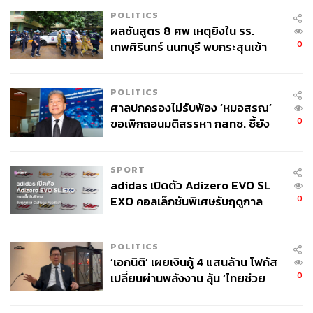
POLITICS
ผลชันสูตร 8 ศพ เหตุยิงใน รร.
0
เทพศิรินทร์ นนทบุรี พบกระสุนเข้า
จุดสำคัญ ‘ศีรษะ-หน้าอก’ ครูถูกยิง
4 นัด จากระยะไกล
POLITICS
ศาลปกครองไม่รับฟ้อง ‘หมอสรณ’
0
ขอเพิกถอนมติสรรหา กสทช. ชี้ยัง
ไม่ใช่ผู้เดือดร้อนเสียหาย
SPORT
adidas เปิดตัว Adizero EVO SL
0
EXO คอลเล็กชันพิเศษรับฤดูกาล
College Football
POLITICS
‘เอกนิติ’ เผยเงินกู้ 4 แสนล้าน โฟกัส
0
เปลี่ยนผ่านพลังงาน ลุ้น ‘ไทยช่วย
ไทยพลัส’ เฟส 2 รอประเมินความ
เหมาะสม