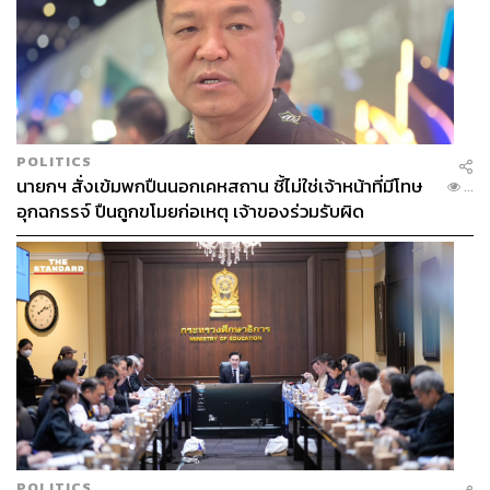
POLITICS
นายกฯ สั่งเข้มพกปืนนอกเคหสถาน ชี้ไม่ใช่เจ้าหน้าที่มีโทษ
...
อุกฉกรรจ์ ปืนถูกขโมยก่อเหตุ เจ้าของร่วมรับผิด
POLITICS