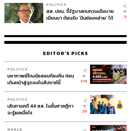
POLITICS
สส. ปชน. จี้รัฐบาลทบทวนนโยบาย
0
เมียนมา ต้อนรับ ‘มินอ่องหล่าย’ ได้
แค่สัญญาว่างเปล่า
EDITOR'S PICKS
POLITICS
มหากาพย์โกงข้อสอบท้องถิ่น ก่อน
579
เดินหน้าสู่จุดจบในสัปดาห์นี้
POLITICS
เส้นทางคดี 44 สส. ในชั้นศาลฎีกา
215
จะรู้ผลเมื่อไร
WORLD