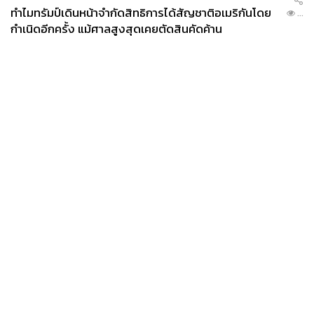
ทำไมทรัมป์เดินหน้าจำกัดสิทธิการได้สัญชาติอเมริกันโดย
...
กำเนิดอีกครั้ง แม้ศาลสูงสุดเคยตัดสินคัดค้าน
News
Wealth
Pop
Podcast
Video
Now
Opinion
Careers
Events
Privacy
About
Contact
Policy
FOR
ADVERTISING
MEMBERSHIP