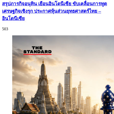
สรุปภารกิจอนุทิน เยือนอินโดนีเซีย ขับเคลื่อนการทูต
เศรษฐกิจเชิงรุก ประกาศหุ้นส่วนยุทธศาสตร์ไทย –
อินโดนีเซีย
503