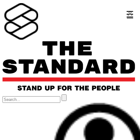
×
×
×
☰