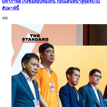
มหากาพย์โกงข้อสอบท้องถิ่น ก่อนเดินหน้าสู่จุดจบใน
สัปดาห์นี้
498