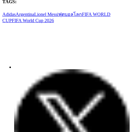
TAGS:
Adidas
Argentina
Lionel Messi
ฟุตบอลโลก
FIFA WORLD
CUP
FIFA World Cup 2026