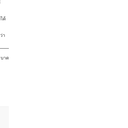
่
ได้
ว่า
ะบาด