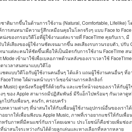
าติมากขึ้นในด้านการใช้งาน (Natural, Comfortable, Lifelike) โ
ห้การสนทนามีความรู้สึกเหมือนคุยในโลกจริงๆ แบบ Face to Face
งของกรอบวิดีโอที่ผู้ใช้งานแต่ละรายที่ FaceTime คุยกับเรา, มี
บให้เสียงของผู้ใช้งานชัดเจนมากขึ้น ลดเสียงรบกวนรอบตัว, ปรับ 
ทนาแต่ละคนให้ชัดขึ้นเพื่อให้เป็นมิตรกับการใช้งาน FaceTime ส
ait Mode เข้ามาใช้เพื่อเบลอภาพด้านหลังของเราเวลาใช้ FaceTime
สายตาเวลาสนทนาแบบวิดีโอ
ะแชตแบบวิดีโอกับผู้ใช้งานคนอื่นๆ ได้แล้ว แถมผู้ใช้งานคนอื่นๆ ที่
 FaceTime ได้ผ่านหน้าเบราว์เซอร์ผ่านการคลิกลิงก์
e Music) ดูหนังหรือดูซีรีส์ด้วยกัน และแชร์หน้าจอของเราให้กับผู้ใช
ต่างๆ ของ Apple สามารถมีปฏิสัมพันธ์ มีรีแอ็กไปพร้อมๆ กันเวลาดูห
ุกไปกับเพื่อนๆ, คนรัก, ครอบครัว
ทความต่างๆ ที่น่าสนใจให้กับเพื่อนผู้ใช้งานอุปกรณ์อื่นของเราได้
าอยากให้เพื่อนฟังบน Apple Music, ภาพที่เราอยากแชร์ให้กับเพื่อนผ
สำหรับภาพที่มีคนแชร์กับเราโดยเฉพาะ ประโยชน์ก็คือช่วยเพิ่มช่อ
ี่น่าสนใจระหว่างกันได้ด้วยลูกเล่นและทางเลือกที่หลากหลาย