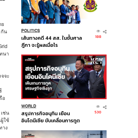
ดย
 กัน
POLITICS
188
เส้นทางคดี 44 สส. ในชั้นศาล
ฎีกา จะรู้ผลเมื่อไร
Grid
นทนา
อาจจะ
้
รือ
WORLD
 เช่น
530
สรุปภารกิจอนุทิน เยือน
ู้ใช้
อินโดนีเซีย ขับเคลื่อนการทูต
งทาง
เศรษฐกิจเชิงรุก ประกาศหุ้น
ส่วนยุทธศาสตร์ไทย –