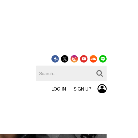
LOG IN
SIGN UP