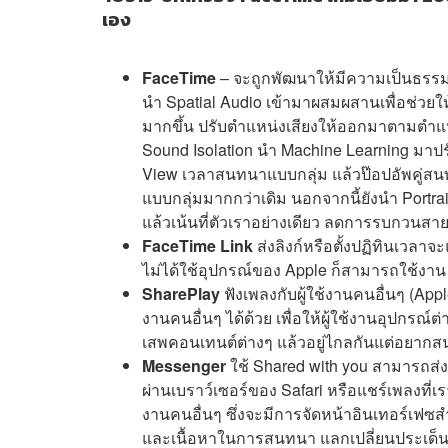
เอง
FaceTime
– จะถูกพัฒนาให้มีความเป็นธรรมช
นำ Spatial Audio เข้ามาผสมผสานเพื่อช่วยใ
มากขึ้น ปรับตำแหน่งเสียงให้ออกมาตามตำแหน่
Sound Isolation นำ Machine Learning มาปรั
View เวลาสนทนาแบบกลุ่ม แล้วป๊อปอัพคู่สน
แบบกลุ่มมากกว่าเดิม นอกจากนี้ยังนำ Portr
แล้วเน้นที่ตัวเราอย่างเดียว ลดการรบกวน
FaceTime Link
ส่งลิงก์หรือตั้งปฏิทินเวลาจ
ไม่ได้ใช้อุปกรณ์ของ Apple ก็สามารถใช้งาน
SharePlay
ฟังเพลงกับผู้ใช้งานคนอื่นๆ (Appl
งานคนอื่นๆ ได้ด้วย เพื่อให้ผู้ใช้งานอุปกรณ์
เสพคอนเทนต์ต่างๆ แล้วอยู่ไกลกันแต่อยากสน
Messenger
ใช้ Shared with you สามารถส่งบ
ผ่านเบราว์เซอร์ของ Safari หรือแชร์เพลงที่เร
งานคนอื่นๆ ซึ่งจะมีการจัดหน้าอินเทอร์เฟซ
และเนื้อหาในการสนทนา แลกเปลี่ยนประเด็นท