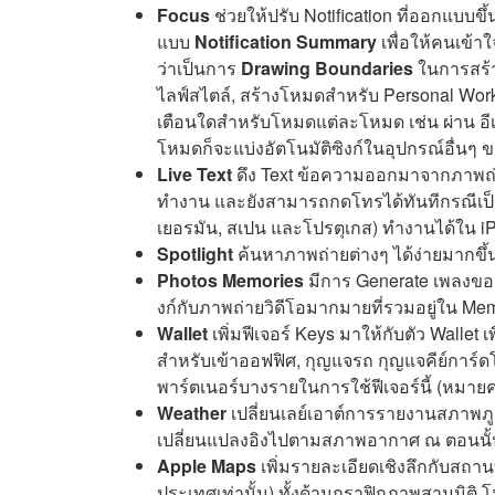
Focus
ช่วยให้ปรับ Notification ที่ออกแบบ
แบบ
Notification Summary
เพื่อให้คนเข้า
ว่าเป็นการ
Drawing Boundaries
ในการสร้าง
ไลฟ์สไตล์, สร้างโหมดสำหรับ Personal Work ห
เตือนใดสำหรับโหมดแต่ละโหมด เช่น ผ่าน อีเ
โหมดก็จะแบ่งอัตโนมัติซิงก์ในอุปกรณ์อื่นๆ
Live Text
ดึง Text ข้อความออกมาจากภาพถ่า
ทำงาน และยังสามารถกดโทรได้ทันทีกรณีเป็นเบ
เยอรมัน, สเปน และโปรตุเกส) ทำงานได้ใน iP
Spotlight
ค้นหาภาพถ่ายต่างๆ ได้ง่ายมากขึ้น
Photos Memories
มีการ Generate เพลงของ
งก์กับภาพถ่ายวิดีโอมากมายที่รวมอยู่ใน Memo
Wallet
เพิ่มฟีเจอร์ Keys มาให้กับตัว Wallet 
สำหรับเข้าออฟฟิศ, กุญแจรถ กุญแจคีย์การ์ดโร
พาร์ตเนอร์บางรายในการใช้ฟีเจอร์นี้ (หมายค
Weather
เปลี่ยนเลย์เอาต์การรายงานสภาพภู
เปลี่ยนแปลงอิงไปตามสภาพอากาศ ณ ตอนนั้
Apple Maps
เพิ่มรายละเอียดเชิงลึกกับสถาน
ประเทศเท่านั้น) ทั้งด้านกราฟิกภาพสามมิติ โ