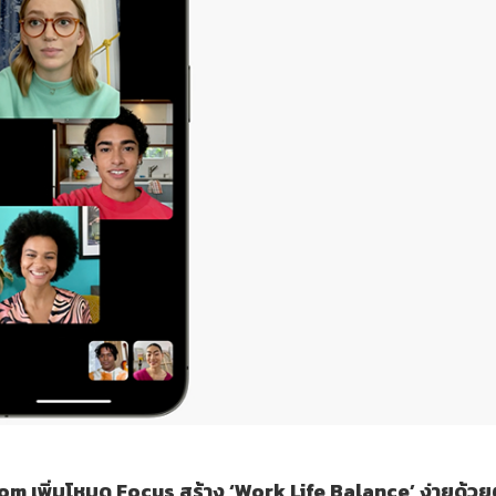
oom เพิ่มโหมด Focus สร้าง ‘Work Life Balance’ ง่ายด้วย