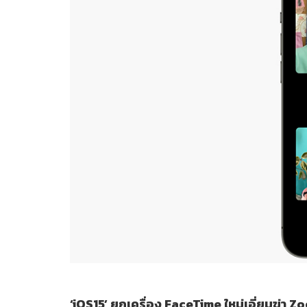
‘iOS15’ ยกเครื่อง FaceTime ใหม่เอี่ยมฆ่า Z