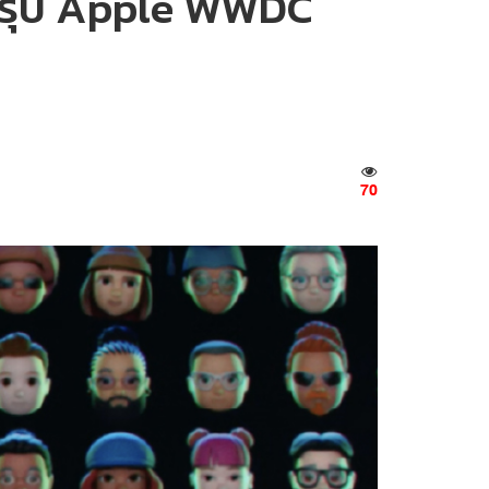
’ สรุป Apple WWDC
70