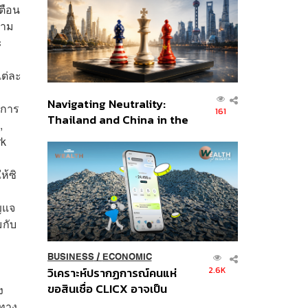
อินโดนีเซีย
ตือน
ยาม
ะ
ง
แต่ละ
Navigating Neutrality:
นการ
161
Thailand and China in the
,
Age of a New Global
rk
Order
ห้ซิ
ุญแจ
มกับ
BUSINESS
/
ECONOMIC
2.6K
วิเคราะห์ปรากฏการณ์คนแห่
ขอสินเชื่อ CLICX อาจเป็น
ง
เพียงยอดภูเขาน้ำแข็ง ของ
งทาง