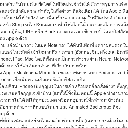
ขึ้นมาสำหรับโหมดไลฟ์สไตล์ในชีวิตประจำวันได้ มีการสรุปการแจ้งเ
ใจและจัดลำดับความสำคัญในสิ่งต่างๆ ที่แจ้งเตือนได้ โดย Apple นิ
เส้นแบ่งให้กับสิ่งต่างๆ เพื่อสร้างความสมดุลในชีวิตประจำวันแล
รือ Sleep หรือปรับแต่งเอง เพื่อให้เลือกได้ว่าเราจะเลือกการแจ้
มล, ปฏิทิน, LINE หรือ Slack แบ่งตามเวลา ซึ่งการตั้งโหมดโฟกัส
 ของ Apple ด้วย
ย แล้วนำมาวางในเมล Note ฯลฯ ได้ทันทีเพื่อเพิ่มความสะดวกใ
อร์โทรศัพท์ เข้าใจมากถึง 7 ภาษา (อังกฤษ, จีน, ฝรั่งเศส, อิตาลี
hone, iPad, Mac โดยที่ทั้งหมดเป็นการทำงานผ่าน Neural Netwo
ด้วยการใช้คำค้นหาต่างๆ ที่เกี่ยวกับภาพนั้นๆ
 Apple Music ผ่าน Memories ของภาพต่างๆ แบบ Personalized ใ
ries เพื่อเพิ่มความอินเทอร์แอ็กทีฟกว่าเดิม
เพื่อเปลี่ยน iPhone เป็นกุญแจในการเข้าหรือปลดล็อกสิ่งต่างๆ ทั้งก
งแรมหรือกุญแจเข้าบ้าน (แต่ทั้งนี้ทั้งน้ัน ตอนนี้ Apple ทำงานร่ว
วามว่าไม่ได้ใช้ได้ทุกประเทศ หรือทุกอุปกรณ์ที่กล่าวมาข้างต้น)
มิอากาศด้วยกราฟิกแบบใหม่ๆ และ Animated Backgroud ที่จะ
นๆ ด้วย
ที่ที่เป็นเชิงพาณิชย์ หรือแลนด์มาร์กมากขึ้น (เฉพาะบางเมืองในบา
มเดลสถานที่ต่างๆ และตัวข้อมูล และยังให้ข้อมูลเชิงลึกบนถนน ทั้