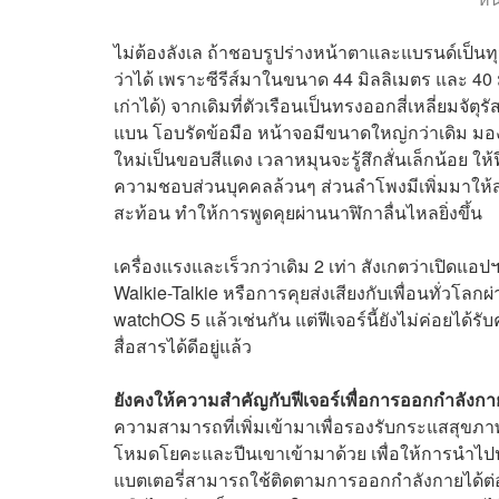
ไม่ต้องลังเล ถ้าชอบรูปร่างหน้าตาและแบรนด์เป็นทุนเ
ว่าได้ เพราะซีรีส์มาในขนาด 44 มิลลิเมตร และ 40 ม
เก่าได้) จากเดิมที่ตัวเรือนเป็นทรงออกสี่เหลี่ยมจัต
แบน โอบรัดข้อมือ หน้าจอมีขนาดใหญ่กว่าเดิม มองเห็
ใหม่เป็นขอบสีแดง เวลาหมุนจะรู้สึกสั่นเล็กน้อย ใ
ความชอบส่วนบุคคลล้วนๆ ส่วนลำโพงมีเพิ่มมาให้สอง
สะท้อน ทำให้การพูดคุยผ่านนาฬิกาลื่นไหลยิ่งขึ้น
เครื่องแรงและเร็วกว่าเดิม 2 เท่า สังเกตว่าเปิดแอปฯ 
Walkie-Talkie หรือการคุยส่งเสียงกับเพื่อนทั่วโลกผ่
watchOS 5 แล้วเช่นกัน แต่ฟีเจอร์นี้ยังไม่ค่อยได้
สื่อสารได้ดีอยู่แล้ว
ยังคงให้ความสำคัญกับฟีเจอร์เพื่อการออกกำลัง
ความสามารถที่เพิ่มเข้ามาเพื่อรองรับกระแสสุขภา
โหมดโยคะและปีนเขาเข้ามาด้วย เพื่อให้การนำไปป
แบตเตอรี่สามารถใช้ติดตามการออกกำลังกายได้ต่อเ