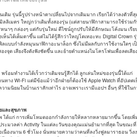
ดิม รุ่นนี้รูปร่างหน้าตาเปลี่ยนไปจากเดิมมาก เรียกได้ว่าลงตัวที่สุ
ิลลิเมตร ใหญ่กว่าเดิมทั้งสองรุ่น (แต่สายนาฬิกาสามารถใช้ร่วมกับ
ุรัสหนาๆ กล่องๆ แต่กับรุ่นใหม่ ดีไซน์ถูกปรับให้มีลักษณะโค้งมน เรีย
นได้เต็มตาขึ้น แต่ไม่ได้รู้สึกว่าใหญ่โตเทอะทะ Digital Crown รุ
ห้ฟีลแบบกำลังหมุนนาฬิกาอะนาล็อก ซึ่งไม่มีผลกับการใช้งานใดๆ เป
จุด เสียงจึงดังฟังชัดขึ้น และย้ายตำแหน่งไมโครโฟนเพื่อลดเสีย
พร้อมทำงานได้เร็วกว่าเดิมจนรู้สึกได้ ลูกเล่นใหม่ของรุ่นนี้ได้แก่
านทาง Wi-Fi แต่มีข้อแม้ว่าอีกฝ่ายก็ต้องใช้ Apple Watch ที่อัปเดตเ
รับความนิยมในบ้านเราสักเท่าไร อาจเพราะเรามีแอปฯ อื่นๆ ที่ใช้ใน
กายและสุขภาพ
พ ได้แก่ การเพิ่มโหมดออกกำลังกายให้หลากหลายมากขึ้น โดยเพิ่
ระมวลค่า Activity ในแต่ละวันของคุณแม่นยำมากที่สุด ในขณะที่
นื่องนาน 6 ชั่วโมง นั่นหมายความว่าคนที่ลงวิ่งฟูลมาราธอน วิ่ง