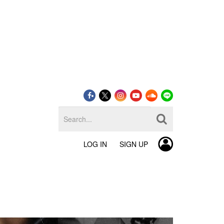
LOG IN
SIGN UP