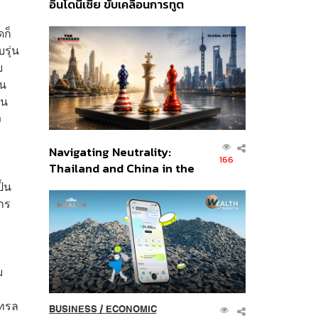
อินโดนีเซีย ขับเคลื่อนการทูต
เศรษฐกิจเชิงรุก ประกาศหุ้น
ดก็
ส่วนยุทธศาสตร์ไทย –
รุ่น
อินโดนีเซีย
บ
่น
็น
ง
Navigating Neutrality:
166
Thailand and China in the
Age of a New Global
ป็น
Order
การ
ม
เทรล
BUSINESS
/
ECONOMIC