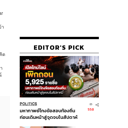
ar
้า
EDITOR'S PICK
คิด
่า
์
POLITICS
558
มหากาพย์โกงข้อสอบท้องถิ่น
ก่อนเดินหน้าสู่จุดจบในสัปดาห์
นี้