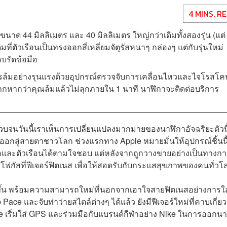
4 MINS. R
ขนาด 44 มิลลิเมตร และ 40 มิลลิเมตร ใหญ่กว่าเดิมทั้งสองรุ่น (แต่
ที่ตัวเรือนเป็นทรงออกสี่เหลี่ยมจัตุรัสหนาๆ กล่องๆ แต่กับรุ่นใหม่
อบรัดข้อมือ
การล้มอย่างรุนแรงด้วยอุปกรณ์ตรวจจับการเคลื่อนไหวและไจโรสโค
ื่องจากหากว่าคุณล้มแล้วไม่ลุกภายใน 1 นาที นาฬิกาจะติดต่อบริการ
 จวบจนวันนี้เราเห็นการเปลี่ยนแปลงมากมายของนาฬิกาอัจฉริยะตัวนี
ซนต์ออกสู่สายตาชาวโลก ช่วงแรกทาง Apple หมายมั่นให้อุปกรณ์ชิ้นนี
อมือและตัวเรือนได้ตามใจชอบ แต่หลังจากถูกวางขายอย่างเป็นทางก
มาโฟกัสที่ฟีเจอร์ฟิตเนส เพื่อให้สอดรับกับกระแสสุขภาพของคนทั่ว
นิดขึ้น พร้อมความสามารถใหม่ที่นอกจากเอาใจสายฟิตเนสอย่างการใส
ace และจับท่าว่ายสไตล์ต่างๆ ได้แล้ว ยังมีฟีเจอร์ใหม่ที่คาบเกี่ยว
Apple เริ่มใส่ GPS และร่วมมือกับแบรนด์กีฬาอย่าง Nike ในการออกน