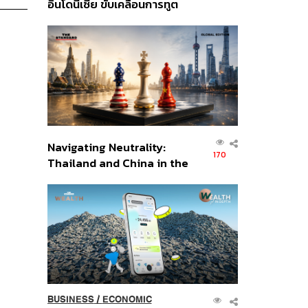
อินโดนีเซีย ขับเคลื่อนการทูต
เศรษฐกิจเชิงรุก ประกาศหุ้น
ส่วนยุทธศาสตร์ไทย –
อินโดนีเซีย
Navigating Neutrality:
170
Thailand and China in the
Age of a New Global
Order
BUSINESS
/
ECONOMIC