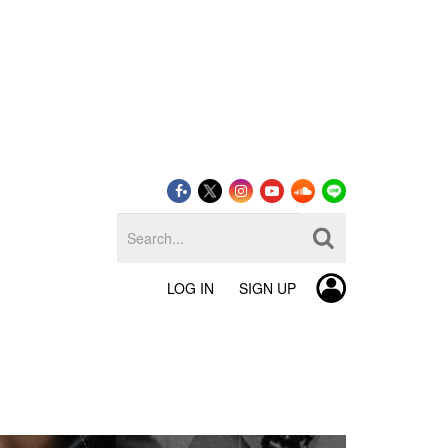
LOG IN
SIGN UP