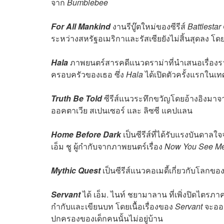
จาก
Bumblebee
For All Mankind
งานรีบู๊ตใหม่ของซีรีส์
Battlestar
ระหว่างสหรัฐอเมริกาและรัสเซียยังไม่สิ้นสุดลง โด
Hala
ภาพยนตร์สารคดีแนวดราม่าที่นำเสนอเรื่องราว
ครอบครัวของเธอ ซึ่ง
Hala
ได้เปิดตัวครั้งแรกในเท
Truth Be Told
ซีรีส์แนวระทึกขวัญโดยอ้างอิงมาจ
ออคตาเวีย สเปนเซอร์ และ ลิซซี แคปแลน
Home Before Dark
เป็นซีรีส์ที่ได้รับแรงบันดาลใ
เอ็ม ชู ผู้กำกับจากภาพยนตร์เรื่อง
Now You See Me
Mythic Quest
เป็นซีรีส์แนวคอเมดี้เกี่ยวกับโลกขอ
Servant
ได้ เอ็ม. ไนท์ ชยามาลาน ที่เพิ่งปิดไตรภาค
กำกับและเขียนบท โดยเนื้อเรื่องของ
Servant
จะออกแ
ปกครองของเด็กคนนั้นไม่อยู่บ้าน