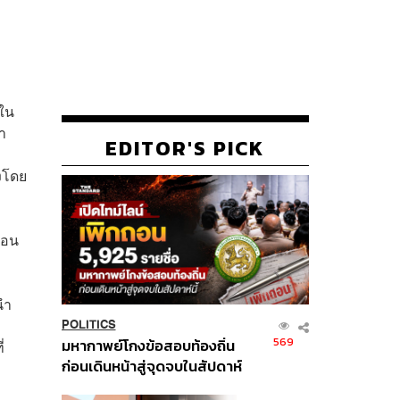
มใน
า
EDITOR'S PICK
งโดย
 จอน
นำ
POLITICS
569
มหากาพย์โกงข้อสอบท้องถิ่น
่
ก่อนเดินหน้าสู่จุดจบในสัปดาห์
นี้