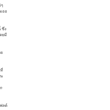
่ๆ
วม
ออ
ซึ่ง
ดยมี
ดย
ี่
ทน
n
เฟลด์