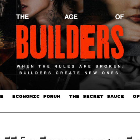
E
ECONOMIC FORUM
THE SECRET SAUCE​
OP