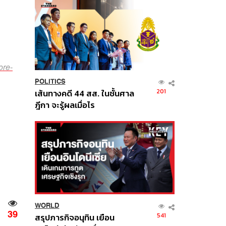
ore-
POLITICS
201
เส้นทางคดี 44 สส. ในชั้นศาล
ฎีกา จะรู้ผลเมื่อไร
WORLD
39
541
สรุปภารกิจอนุทิน เยือน