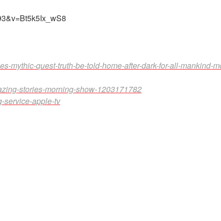
=93&v=Bt5k5Ix_wS8
es-mythic-quest-truth-be-told-home-after-dark-for-all-mankind-m
mazing-stories-morning-show-1203171782
service-apple-tv