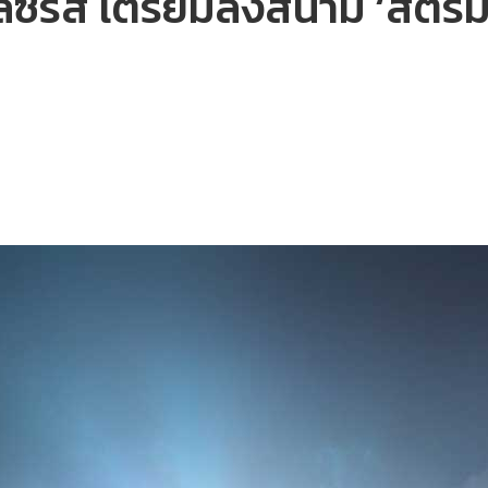
ลซีรีส์ เตรียมลงสนาม ‘สตรีม