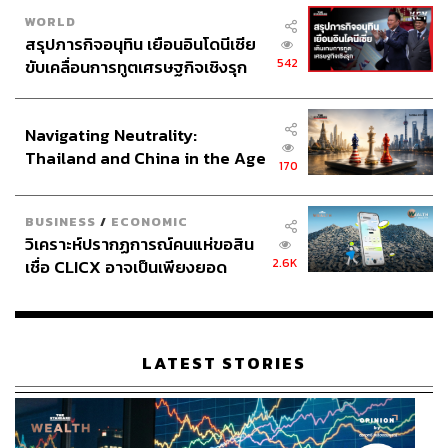
WORLD
สรุปภารกิจอนุทิน เยือนอินโดนีเซีย
542
ขับเคลื่อนการทูตเศรษฐกิจเชิงรุก
ประกาศหุ้นส่วนยุทธศาสตร์ไทย –
อินโดนีเซีย
Navigating Neutrality:
Thailand and China in the Age
170
of a New Global Order
BUSINESS
/
ECONOMIC
วิเคราะห์ปรากฏการณ์คนแห่ขอสิน
2.6K
เชื่อ CLICX อาจเป็นเพียงยอด
ภูเขาน้ำแข็ง ของปัญหาหนี้ครัว
เรือนไทยที่ถูกซุกไว้
LATEST STORIES