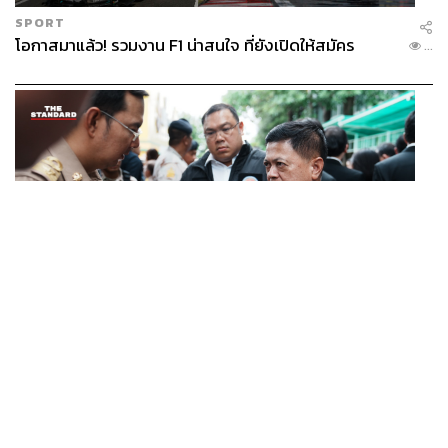
SPORT
โอกาสมาแล้ว! รวมงาน F1 น่าสนใจ ที่ยังเปิดให้สมัคร
...
POLITICS
อธิบดีกรมการปกครอง สั่งฝ่ายปกครองทั่วประเทศ เฝ้า
...
ระวังเหตุรุนแรง คุมเข้มอาวุธปืน-ยาเสพติด