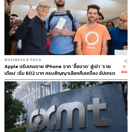
ความคืบหน้าอย่างมากและเป็นที่ยอมรับมากขึ้นในหมู่ผู้ใช้
iPhone
อ้างอิง:
https://www.wsj.com/articles/apple-maps-app-popula
rity-iphone-8e52aec1
BUSINESS
/
TECH
สามารถติดตาม THE STANDARD WEALTH
Apple ปรับเกมขาย iPhone จาก ‘ซื้อขาด’ สู่เช่า ‘ราย
ผ่านแอปพลิเคชันต่างๆ ที่คุณสะดวกหรือใช้งานอยู่แล้วได้เลย
466
เดือน’ เริ่ม 602 บาท ครบสัญญาเลือกคืนเครื่อง อัปเกรด
หรือจ่ายเพิ่มเพื่อเก็บไว้
TAGS:
Apple
Apple Maps