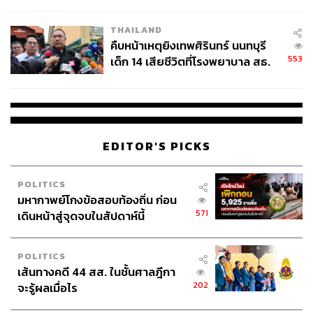
สอบปมขโมยปืนปู่ก่อเหตุ
THAILAND
คืบหน้าเหตุยิงเทพศิรินทร์ นนทบุรี
553
เด็ก 14 เสียชีวิตที่โรงพยาบาล สธ.
ยืนยันครูเสียชีวิต 5 ราย เจ็บ 22
ราย
EDITOR'S PICKS
POLITICS
มหากาพย์โกงข้อสอบท้องถิ่น ก่อน
571
เดินหน้าสู่จุดจบในสัปดาห์นี้
POLITICS
เส้นทางคดี 44 สส. ในชั้นศาลฎีกา
202
จะรู้ผลเมื่อไร