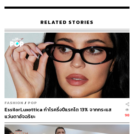
รายใหญ่อย่าง Google Maps เพื่อให้ได้ความไว้วางใจจากผู้
ใช้กลับคืนมา บริษัทนำคุณลักษณะยอดนิยมจาก Google
Maps เช่น มุมมองถนนและการใช้งานแบบออฟไลน์มาใช้
RELATED STORIES
เพื่อปรับปรุงบริการ ในขณะเดียวกันก็มาพร้อมกับข้อเสนอที่
ไม่เหมือนใคร เช่น เส้นทางเดินแบบความจริงเสริม ที่ใช้ภาพ
บนโลกแห่งความเป็นจริงเพื่อนำทางผู้คนไปยังจุดหมายปลาย
ทาง
การรวมแอปเข้ากับ iPhone ทำให้ได้เปรียบเหนือคู่แข่งอย่าง
มีนัยสำคัญ Apple Maps เป็นแอปนำทางเริ่มต้นสำหรับ
บริการ iOS ที่ต้องการเส้นทางตั้งแต่การค้นหาร้านอาหารบน
Yelp ไปจนถึงการค้นหา AirTag ผ่านแอป Find My ผู้ใช้ไม่
สามารถเปลี่ยนการตั้งค่าเริ่มต้นนี้ได้ ซึ่งจะเป็นการกระตุ้นให้
พวกเขาใช้ Apple Maps โดยอ้อม
FASHION
/
POP
EssilorLuxottica กำไรครึ่งปีแรกโต 13% จากกระแส
ถึงอย่างนั้น Apple Maps ก็ยังไม่ได้ถูกใจทุกคนเสมอไป ผู้ใช้
98
แว่นตาอัจฉริยะ
งานบางคนบ่นเกี่ยวกับข้อผิดพลาดในการนำทางและความ
ไม่สะดวกของ Apple ที่ดันแอป Maps ของตัวเองเป็นค่าเริ่ม
ต้นบน iOS อย่างไรก็ตาม โดยรวมแล้วบ่งชี้ว่า Apple Maps มี