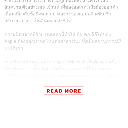
อันตราย ตัวอย่างเช่น เจ้าหน้าที่ของออสเตรเลียต้องออกคำ
เตือนเกี่ยวกับข้อผิดพลาดบางอย่างของแอปพลิเคชัน ซึ่ง
อธิบายว่า ‘อาจเป็นอันตรายถึงชีวิต’
ความผิดพลาดที่ร้ายแรงเหล่านี้ทำให้ ทิม คุก ซีอีโอของ
Apple ต้องออกมาขอโทษต่อสาธารณะ ซึ่งเป็นสถานการณ์ที่
หาได้ยาก
การเริ่มต้นที่สั่นคลอนของ Apple Maps จำเป็นต้องยกเครื่อง
ใหม่ทั้งหมด ดังนั้น Apple จึงใช้เวลาหลายปีในการลงทุน
ทรัพยากร เพื่อปรับปรุงบริการและซ่อมแซมชื่อเสียง ซึ่งตาม
รายงานล่าสุดจากลูกค้าและนักวิเคราะห์ประสบการณ์ผู้ใช้
งาน ความพยายามของยักษ์ใหญ่ด้านเทคโนโลยีดูเหมือนจะ
READ MORE
เกิดผล
ว่าแต่อะไรคือปัจจัยที่นำไปสู่การเปลี่ยนแปลงในความคิดเห็น
นี้?