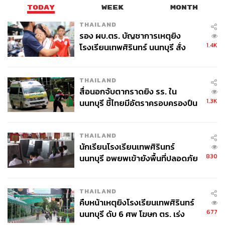
TODAY
WEEK
MONTH
THAILAND
รอง ผบ.ตร. บัญชาการเหตุยิง
1.4K
โรงเรียนเทพศิรินทร์ นนทบุรี สั่ง
ค้นหา 2 รอบยืนยันไร้คนติดค้าง พบ
ศพปู่-ย่าที่บ้านพักผู้ก่อเหตุ
THAILAND
สื่อนอกจับตากราดยิง รร. ใน
1.3K
นนทบุรี ชี้ไทยมีอัตราครอบครองปืน
สูงในระดับต้นของภูมิภาค
THAILAND
นักเรียนโรงเรียนเทพศิรินทร์
830
นนทบุรี อพยพเข้ายังพื้นที่ปลอดภัย
ชั่วคราว หลังเหตุใช้อาวุธปืนภายใน
โรงเรียนคลี่คลาย
THAILAND
คืบหน้าเหตุยิงโรงเรียนเทพศิรินทร์
677
นนทบุรี ดับ 6 ศพ โฆษก ตร. เร่ง