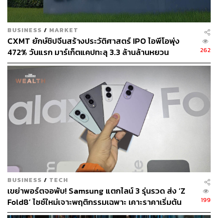
BUSINESS
/
MARKET
CXMT ยักษ์ชิปจีนสร้างประวัติศาสตร์ IPO ไอพีโอพุ่ง
262
414
472% วันแรก มาร์เก็ตแคปทะลุ 3.3 ล้านล้านหยวน
ABOUT THE AUTHOR
THE STANDARD WEALTH
สำนักข่าวเศรษฐกิจ ธุรกิจ และการลงทุน โดย
ทีมข่าว THE STANDARD
BUSINESS
/
TECH
เขย่าพอร์ตจอพับ! Samsung แตกไลน์ 3 รุ่นรวด ส่ง ‘Z
199
Fold8’ ไซซ์ใหม่เจาะพฤติกรรมเฉพาะ เคาะราคาเริ่มต้น
61,900 บาท