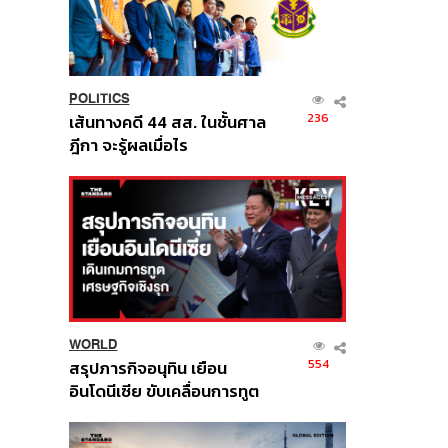
POLITICS
236
เส้นทางคดี 44 สส. ในชั้นศาล
ฎีกา จะรู้ผลเมื่อไร
WORLD
554
สรุปภารกิจอนุทิน เยือน
อินโดนีเซีย ขับเคลื่อนการทูต
เศรษฐกิจเชิงรุก ประกาศหุ้น
ส่วนยุทธศาสตร์ไทย –