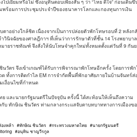
ปเยี่ยมหรือไม่ ซึ่งอนุทินตอบเพียงสั้น ๆ ว่า “โหย ดีใจ” ก่อนเดินขึ้
ความพร้อมการประชุมประจำปีของธนาคารโลกและกองทุนการเงิน
จับตาอย่างใกล้ชิด เนื่องจากเป็นการปล่อยตัวพักโทษรอบที่ 2 หลังกล
วินิจฉัยของศาลฎีกาฯ ที่เห็นว่าการรักษาตัวที่ชั้น 14 โรงพยาบาล
าชทัณฑ์ จึงสั่งให้นับโทษจำคุกใหม่ทั้งหมดตั้งแต่วันที่ 9 กัน
 ชินวัตร จึงเข้าเกณฑ์ได้รับการพิจารณาพักโทษอีกครั้ง โดยการพั
ด ทั้งการติดกำไล EM การจำกัดพื้นที่พักอาศัยภายในบ้านจันทร์ส่
เงื่อนไขที่กำหนด
ทย และนายกรัฐมนตรีในปัจจุบัน ครั้งนี้ ได้สะท้อนให้เห็นถึงความ
บาลกับ ทักษิณ ชินวัตร ท่ามกลางกระแสจับตาบทบาททางการเมืองข
ส่องหล้า
ทักษิณ ชินวัตร
กระทรวงมหาดไทย
นายกรัฐมนตรี
itoring
อนุทิน ชาญวีรกูล