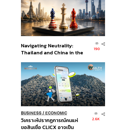
อินโดนีเซีย
Navigating Neutrality:
190
Thailand and China in the
Age of a New Global
Order
BUSINESS
/
ECONOMIC
2.6K
วิเคราะห์ปรากฏการณ์คนแห่
ขอสินเชื่อ CLICX อาจเป็น
เพียงยอดภูเขาน้ำแข็ง ของ