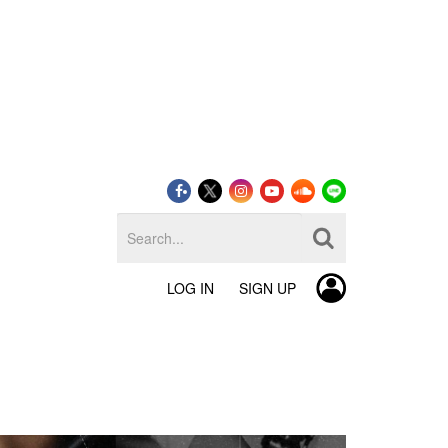
LOG IN
SIGN UP