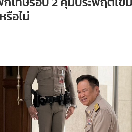
ด้พักโทษรอบ 2 คุมประพฤติเข
าหรือไม่