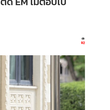
้มติด EM ไม่ตอบไป
92