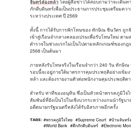
จันทร์ส่องหล้า
โดยผู้สื่อข่าวได้สอบถามว่าจะเดินทางไ
ภักดีบดินทร์เพื่อเป็นประธานการประชุมเตรียม
ระหว่างประเทศ ปี 2569
ทั้งนี้ การได้รับการพักโทษของ ทักษิณ ชินวัตร ถูก
เข้าสู่เรือนจำกลางคลองเปรมเพื่อรับโทษใหม่ ตามคำ
ตำรวจในช่วงแรกไม่เป็นไปตามหลักเกณฑ์ของกฎหมายร
2568 เป็นต้นมา
ภายหลังรับโทษจริงในเรือนจำกว่า 240 วัน ทักษิณ
รอบนี้จะอยู่ภายใต้มาตรการคุมประพฤติอย่างเข้มงว
หล้า และต้องรายงานตัวต่อพนักงานคุมประพฤติตาม
สำหรับ ท่าทีของอนุทิน ซึ่งเป็นหัวหน้าพรรคภูมิใจไ
สัมพันธ์ที่ยังเป็นไปในเชิงบวกระหว่างแกนนำรัฐ
อดีตนายกรัฐมนตรีหลังได้รับอิสรภาพอีกครั้ง
TAGS:
พรรคภูมิใจไทย
Supreme Court
บ้านจันทร์
World Bank
ตึกภักดีบดินทร์
Electronic Mon