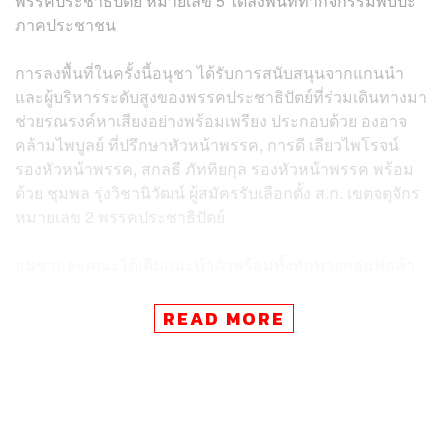
พรรคประชาธิปัตย์ หมายเลข 5 ได้ลงพื้นที่ทำกิจกรรมพบปะ
ภาคประชาชน
การลงพื้นที่ในครั้งนี้อนุชา ได้รับการสนับสนุนจากแกนนำ
และผู้บริหารระดับสูงของพรรคประชาธิปัตย์ที่ร่วมเดินทางมา
ช่วยรณรงค์หาเสียงอย่างพร้อมเพรียง ประกอบด้วย องอาจ
คล้ามไพบูลย์ ที่ปรึกษาหัวหน้าพรรค, การดี เลียวไพโรจน์
รองหัวหน้าพรรค, สกลธี ภัททิยกุล รองหัวหน้าพรรค พร้อม
ด้วย ชุมพล รุ่งวิชานิวัฒน์ ผู้สมัครรับเลือกตั้ง ส.ก. เขตจตุจักร
หมายเลข 2 พรรคประชาธิปัตย์
อนุชาและคณะได้เดินแนะนำตัวพร้อมทั้งทักทายกลุ่มพ่อค้า
แม่ค้า ผู้ประกอบการร้านค้า และประชาชนที่เดินทางมาจับ
จ่ายใช้สอยอย่างใกล้ชิด เพื่อประชาสัมพันธ์และเชิญชวนให้
READ MORE
ไปใช้สิทธิลงคะแนนเสียงเลือกตั้ง โดยเน้นย้ำการจดจำ
หมายเลขผู้สมัครเพื่อป้องกันความสับสน ประกอบด้วย
หมายเลข 5 สำหรับการเลือกตั้งผู้ว่าราชการกรุงเทพมหานคร
(บัตรเลือกตั้งสีเขียว) และหมายเลข 2 สำหรับการเลือกตั้ง
ส.ก. เขตจตุจักร (บัตรเลือกตั้งสีชมพู)