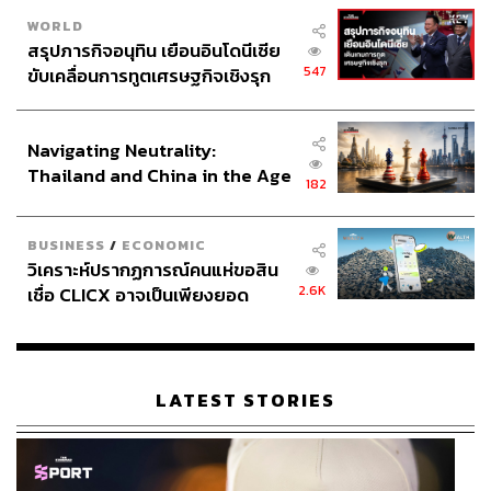
WORLD
สรุปภารกิจอนุทิน เยือนอินโดนีเซีย
547
ขับเคลื่อนการทูตเศรษฐกิจเชิงรุก
ประกาศหุ้นส่วนยุทธศาสตร์ไทย –
อินโดนีเซีย
Navigating Neutrality:
Thailand and China in the Age
182
of a New Global Order
BUSINESS
/
ECONOMIC
วิเคราะห์ปรากฏการณ์คนแห่ขอสิน
2.6K
เชื่อ CLICX อาจเป็นเพียงยอด
ภูเขาน้ำแข็ง ของปัญหาหนี้ครัว
เรือนไทยที่ถูกซุกไว้
LATEST STORIES