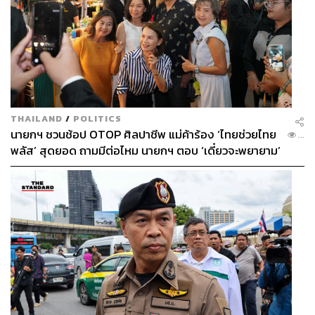
THAILAND
/
POLITICS
นายกฯ ชวนช้อป OTOP ศิลปาชีพ แม่ค้าร้อง ‘ไทยช่วยไทย
...
พลัส’ สุดยอด ถามมีต่อไหม นายกฯ ตอบ ‘เดี๋ยวจะพยายาม’