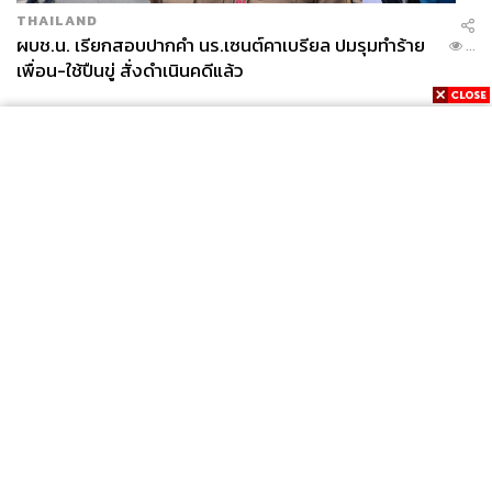
THAILAND
ผบช.น. เรียกสอบปากคำ นร.เซนต์คาเบรียล ปมรุมทำร้าย
...
เพื่อน-ใช้ปืนขู่ สั่งดำเนินคดีแล้ว
News
Wealth
Pop
Podcast
Video
Now
Opinion
Careers
Events
Privacy
About
Contact
Policy
FOR
ADVERTISING
MEMBERSHIP