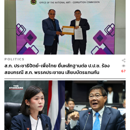
POLITICS
ส.ก. ประชาธิปัตย์-เพื่อไทย ยื่นหลักฐานต่อ ป.ป.ช. ร้อง
67
สอบกรณี ส.ก. พรรคประชาชน เสียบบัตรแทนกัน