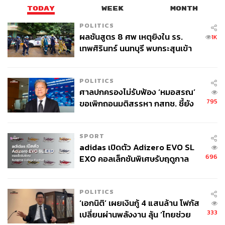
TODAY
WEEK
MONTH
POLITICS
ผลชันสูตร 8 ศพ เหตุยิงใน รร.
1K
เทพศิรินทร์ นนทบุรี พบกระสุนเข้า
จุดสำคัญ ‘ศีรษะ-หน้าอก’ ครูถูกยิง
4 นัด จากระยะไกล
POLITICS
ศาลปกครองไม่รับฟ้อง ‘หมอสรณ’
795
ขอเพิกถอนมติสรรหา กสทช. ชี้ยัง
ไม่ใช่ผู้เดือดร้อนเสียหาย
SPORT
adidas เปิดตัว Adizero EVO SL
696
EXO คอลเล็กชันพิเศษรับฤดูกาล
College Football
POLITICS
‘เอกนิติ’ เผยเงินกู้ 4 แสนล้าน โฟกัส
333
เปลี่ยนผ่านพลังงาน ลุ้น ‘ไทยช่วย