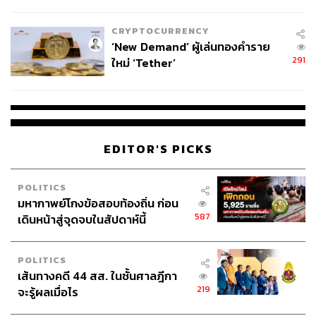
ไทยพลัส’ เฟส 2 รอประเมินความ
เหมาะสม
CRYPTOCURRENCY
‘New Demand’ ผู้เล่นทองคำราย
291
ใหม่ ‘Tether’
EDITOR'S PICKS
POLITICS
มหากาพย์โกงข้อสอบท้องถิ่น ก่อน
587
เดินหน้าสู่จุดจบในสัปดาห์นี้
POLITICS
เส้นทางคดี 44 สส. ในชั้นศาลฎีกา
219
จะรู้ผลเมื่อไร