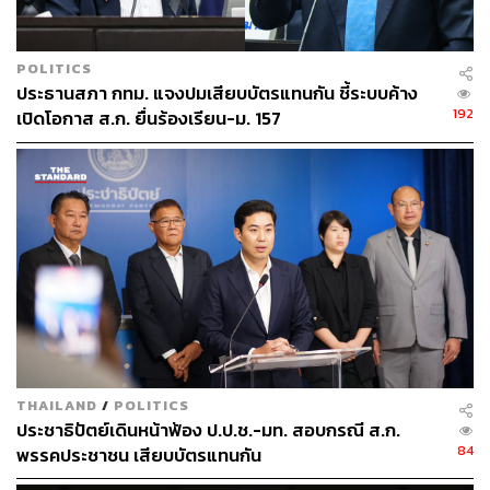
POLITICS
ประธานสภา กทม. แจงปมเสียบบัตรแทนกัน ชี้ระบบค้าง
192
เปิดโอกาส ส.ก. ยื่นร้องเรียน-ม. 157
TAGS:
องอาจ คล้ามไพบูลย์
เลือกตั้งผู้ว่าฯ กทม
อนุชา บูรพชัยศรี
สมาชิกสภากรุงเทพมหานคร (ส.ก.)
เลือกตั้งผู้ว่าฯ กทม. 2569
พรรคประชาธิปัตย์
THAILAND
/
POLITICS
ประชาธิปัตย์เดินหน้าฟ้อง ป.ป.ช.-มท. สอบกรณี ส.ก.
84
พรรคประชาชน เสียบบัตรแทนกัน