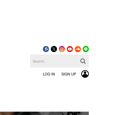
LOG IN
SIGN UP