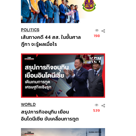
POLITICS
198
เส้นทางคดี 44 สส. ในชั้นศาล
ฎีกา จะรู้ผลเมื่อไร
WORLD
539
สรุปภารกิจอนุทิน เยือน
อินโดนีเซีย ขับเคลื่อนการทูต
เศรษฐกิจเชิงรุก ประกาศหุ้น
ส่วนยุทธศาสตร์ไทย –