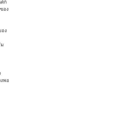
ต์ก็
วของ
ของ
ีม
ง
ียงพอ