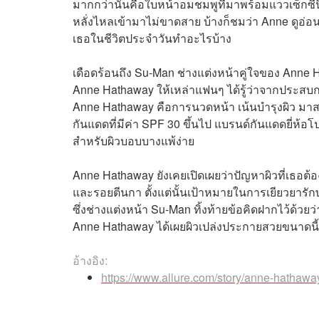
มากกว่านั้นคือใบหน้าอมชมพูที่มาพร้อมแววเซ็กซี่น
หลั่งไหลเข้ามาไม่ขาดสาย บ้างก็ชมว่า Anne ดูอ่อน
เธอในชีวิตประจำวันทำอะไรบ้าง
เดือดร้อนถึง Su-Man ช่างแต่งหน้าคู่ใจของ Ann
Anne Hathaway ให้เหล่าแฟนๆ ได้รู้ว่าจากประสบกา
Anne Hathaway คือการนวดหน้า เน้นบำรุงผิว มาส
กันแดดที่มีค่า SPF 30 ขึ้นไป แบรนด์กันแดดยี่ห้
สำหรับผิวบอบบางแพ้ง่าย
Anne Hathaway ยังเคยเปิดเผยว่าปัญหาผิวที่เธอต้
และรอยตีนกา ตั้งแต่นั้นเป้าหมายในการเยียวยารัก
ซึ่งช่างแต่งหน้า Su-Man ทิ้งท้ายข้อคิดฝากไว้ด้วย
Anne Hathaway ได้เผยผิวเปล่งประกายสวยขนาดนี้เพ
อ้างอิง:
https://www.allure.com/story/anne-hathawa