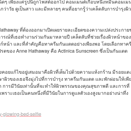
ิดๆ เพียงแค่รูปนี้ถูกโพสต์ออกไป คอมเมนต์เกือบหนึ่งหมื่นคอมเมน
กว่าวัย ดูเป็นสาว และมีหลายๆ คนที่อยากรู้ว่าเคล็ดลับการบำรุงผิ
e Hathaway ที่ต้องออกมาเปิดเผยรายละเอียดของความเปล่งประกาย
รณ์ที่เธอทำงานร่วมกันมาหลายปี เคล็ดลับที่ช่วยเรื่องผิวหน้าของ
ก์หน้า และที่สำคัญคือทาครีมกันแดดอย่างเพียงพอ โดยเลือกทาคร
อโปรดของ Anne Hathaway คือ Actinica Sunscreen ซึ่งเป็นกันแดด
องคอยแก้ไขอยู่เสมอมาคือผิวที่เต็มไปด้วยความแห้งกร้าน มีรอยแด
ษาผิวของเธอจึงมุ่งไปที่การบำรุง ทาครีมกันแดด และพักผ่อนให้เพ
ว่า การมีวินัยเท่านั้นที่จะทำให้ผิวพรรณของคุณสุขภาพดี และการที่
ราะเธอเป็นคนหนึ่งที่มีวินัยในการดูแลตัวเองสูงมากอย่างน่าทึ่ง
y-glowing-bed-selfie