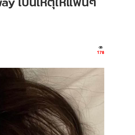
ay เป็นเหตุให้แฟนๆ
178