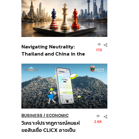
อินโดนีเซีย
Navigating Neutrality:
170
Thailand and China in the
Age of a New Global
Order
BUSINESS
/
ECONOMIC
2.6K
วิเคราะห์ปรากฏการณ์คนแห่
ขอสินเชื่อ CLICX อาจเป็น
เพียงยอดภูเขาน้ำแข็ง ของ