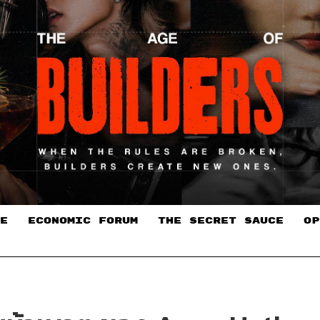
E
ECONOMIC FORUM
THE SECRET SAUCE​
OP