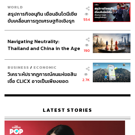
WORLD
สรุปภารกิจอนุทิน เยือนอินโดนีเซีย
554
ขับเคลื่อนการทูตเศรษฐกิจเชิงรุก
ประกาศหุ้นส่วนยุทธศาสตร์ไทย –
อินโดนีเซีย
Navigating Neutrality:
Thailand and China in the Age
190
of a New Global Order
BUSINESS
/
ECONOMIC
วิเคราะห์ปรากฏการณ์คนแห่ขอสิน
2.7K
เชื่อ CLICX อาจเป็นเพียงยอด
ภูเขาน้ำแข็ง ของปัญหาหนี้ครัว
เรือนไทยที่ถูกซุกไว้
LATEST STORIES