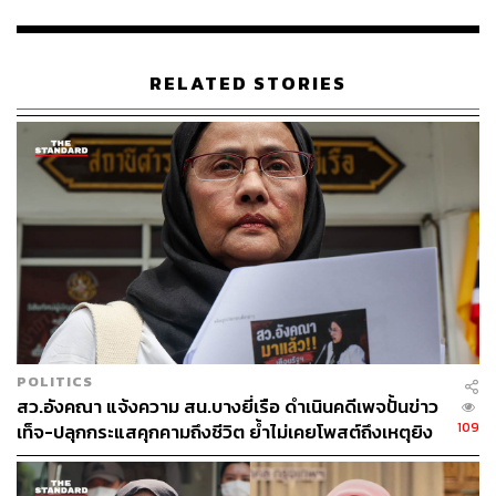
อังคณายังกล่าวถึงกรณีที่ ภูมิธรรม เวชยชัย รองนายก
รัฐมนตรี และรัฐมนตรีว่าการกระทรวงกลาโหม ซึ่งออกมา
RELATED STORIES
ให้สัมภาษณ์บางครั้ง ส่วนตัวมองว่าบางเรื่องไม่ต้องพูดออก
มาก็น่าจะดีกว่า เพราะพูดแล้วจะเป็นเหมือนการผลักภาระ
หรือปฏิเสธความรับผิดชอบ ทั้งที่ความจริงรัฐบาลสามารถ
ทำได้อยู่แล้ว และหากในนโยบายของรัฐบาลพูดถึงหลัก
นิติธรรม เรื่องนี้ก็จะเป็นบทพิสูจน์หนึ่งว่ารัฐบาลมีความมุ่งมั่น
ที่จะปกป้องหลักนิติธรรมเพียงใด
TAGS:
อังคณา นีละไพจิตร
เหตุการณ์การสลายการชุมนุมตากใบ
พิศาล วัฒนวงษ์คีรี
POLITICS
สว.อังคณา แจ้งความ สน.บางยี่เรือ ดำเนินคดีเพจปั้นข่าว
109
เท็จ-ปลุกกระแสคุกคามถึงชีวิต ย้ำไม่เคยโพสต์ถึงเหตุยิง
ทหารพราน 5 นาย ที่นราธิวาส