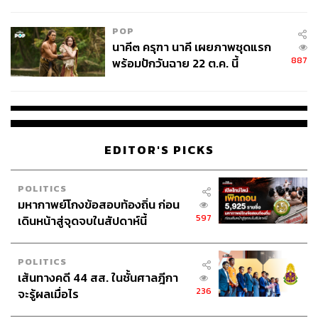
ไม่ใช่ผู้เดือดร้อนเสียหาย
POP
นาคี๓ ครุฑา นาคี เผยภาพชุดแรก
887
พร้อมปักวันฉาย 22 ต.ค. นี้
EDITOR'S PICKS
POLITICS
มหากาพย์โกงข้อสอบท้องถิ่น ก่อน
597
เดินหน้าสู่จุดจบในสัปดาห์นี้
POLITICS
เส้นทางคดี 44 สส. ในชั้นศาลฎีกา
236
จะรู้ผลเมื่อไร