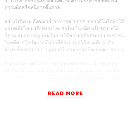
ว่า การลาออกเป็นเรื่องส่วนตัวของเขาที่จะลาออกเพื่อหนี
ความผิดหรือหนีการขึ้นศาล
อย่างไรก็ตาม อังคณาย้ำว่า การลาออกดังกล่าวก็ไม่ได้ทำให้
พรรคเพื่อไทย หรือพรรคไทยรักไทยในอดีต หรือรัฐบาลใด
ก็ตาม หมดภาระผูกพันในการให้ความยุติธรรมต่อประชาชน
ในคดีตากใบ รัฐบาลมีหน้าที่ต้องทำทุกวิถีทางเพื่อนำตัว
จำเลยทั้งหมดมาปรากฏต่อหน้าศาลก่อนคดีจะหมดอายุความ
อังคณากล่าวต่อไปว่า การลาออกของ พล.อ. พิศาล จะทำ
เมื่อไรก็ได้ แต่ว่าหน้าที่ของรัฐบาลยังอยู่ ขอความกรุณาให้
รัฐบาลใช้อำนาจหน้าที่ที่มีอยู่ทั้งหมด โดยยกตัวอย่างกรณี
หลักการการส่งตัวผู้ร้ายข้ามแดนที่วันนี้ประเทศไทยส่งไปให้
หลายประเทศ หรือการออกหมายแดงโดยองค์การตำรวจ
READ MORE
อาชญากรรมระหว่างประเทศ หรือ INTERPOL
“วันนี้ศาลยังไม่ได้บอกว่าใครผิด ใครถูก แต่เป็นการต่อสู้ตาม
กระบวนการยุติธรรม ไม่ว่าผลการตัดสินของศาลจะเป็น
อย่างไร ทุกฝ่ายก็เคารพ แต่ในวันนี้เรายังไม่เห็นความ