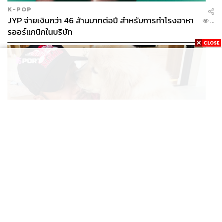
K-POP
JYP จ่ายเงินกว่า 46 ล้านบาทต่อปี สำหรับการทำโรงอาหา
...
รออร์แกนิกในบริษัท
SPORT
สมาชิกใหม่! ลูอิส แฮมิลตัน เปิดตัว ‘Halo’ โกลเดนรีทรีฟ
...
เวอร์ตัวใหม่