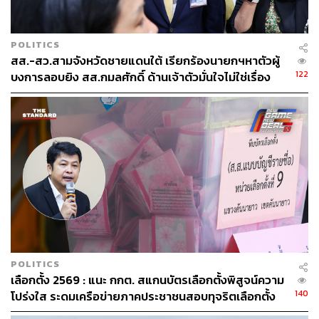
POLITICS
สส.-สว.สามจังหวัดชายแดนใต้ เรียกร้องนายกฯหาตัวผู้
122
บงการลอบยิง สส.กมลศักดิ์ ด้านเจ้าตัวมั่นใจไม่ใช่เรื่อง
ส่วนตัว หลังถูกลอบสังหาร 5-6 ครั้ง
POLITICS
เลือกตั้ง 2569 : แนะ กกต. สแกนบัตรเลือกตั้งพิสูจน์ความ
140
โปร่งใส ระดมเครือข่ายภาคประชาชนสอบทุจริตเลือกตั้ง
25 ก.พ. นี้