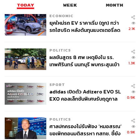
TODAY
WEEK
MONTH
ECONOMIC
ยุคใหม่รถ EV ราคาเริ่ม (ถูก) กว่า
2.1K
รถไฮบริด หลังต้นทุนแบตเตอรี่ลด
ลง - จีนแห่บุกตลาดเกิดใหม่
POLITICS
ผลชันสูตร 8 ศพ เหตุยิงใน รร.
1.3K
เทพศิรินทร์ นนทบุรี พบกระสุนเข้า
จุดสำคัญ ‘ศีรษะ-หน้าอก’ ครูถูกยิง
4 นัด จากระยะไกล
SPORT
adidas เปิดตัว Adizero EVO SL
0.9K
EXO คอลเล็กชันพิเศษรับฤดูกาล
College Football
POLITICS
ศาลปกครองไม่รับฟ้อง ‘หมอสรณ’
0.9K
ขอเพิกถอนมติสรรหา กสทช. ชี้ยัง