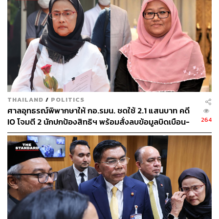
150
ABOUT THE AUTHOR
THE STANDARD TEAM
กองบรรณาธิการ THE STANDARD
ABOUT THE PHOTOGRAPHER
THAILAND
/
POLITICS
ศาลอุทธรณ์พิพากษาให้ กอ.รมน. ชดใช้ 2.1 แสนบาท คดี
ศวิตา พูลเสถียร
264
IO โจมตี 2 นักปกป้องสิทธิฯ พร้อมสั่งลบข้อมูลบิดเบือน-
ช่างภาพข่าว ประจำสำนักข่าว THE
โจมตีภายใน 7 วัน
STANDARD