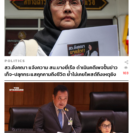
เลือกตั้งใหม่โดยไม่ต้องมีบาร์โค้ดและคิวอาร์โค้ดแบบวัน
อาทิตย์ แล้วจัดการเลือกตั้งได้เลย และเวลานับคะแนนจะต้อง
บันทึกวิดีโอไว้เป็นหลักฐานให้ตรวจสอบได้ ทุกอย่างก็จะจบ
อย่างโปร่งใส ตรวจสอบได้ คะแนนผู้มาใช้สิทธิ์ตรงกับผล
คะแนนแต่ละเขตก็จบ
ทั้งนี้ ครป. เครือข่ายองค์กรประชาธิปไตยและเครือข่ายภาค
ประชาชน นักวิชาการ จะประชุมตรวจสอบการทุจริตการ
POLITICS
เลือกตั้ง ข้อเสนอในการแก้ไขปัญหา การปฏิรูป กกต. และ
สว.อังคณา แจ้งความ สน.บางยี่เรือ ดำเนินคดีเพจปั้นข่าว
องค์กรอิสระ ในวันพุธที่ 25 กุมภาพันธ์นี้ โดยจะมีการแถลง
103
เท็จ-ปลุกกระแสคุกคามถึงชีวิต ย้ำไม่เคยโพสต์ถึงเหตุยิง
ข่าวในเวลา 14.30 น. ที่โรงแรมโนโวเทล สยามสแควร์ โดย
ทหารพราน 5 นาย ที่นราธิวาส
มี คุณหญิงสุดารัตน์ เกยุราพรรณ ในฐานะภาคประชาชน
ตรวจสอบการทุจริตการเลือกตั้ง, สมชัย ศรีสุทธิยากร อดีต
กกต., ลัดดาวัลย์ ตันติวิทยาพิทักษ์ ประธาน ครป. และ
เลขาธิการ P-Net, เมธา มาสขาว เลขาธิการ ครป.
ผอ.สถาบันสังคมประชาธิปไตย
รวมถึง
ดร. ธรรม์ธีร์ สุกโชติรัตน์
หรือ ‘ดร.เรือบิน’ ผอ.ดีโหวต