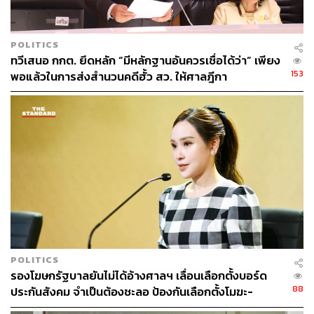
มหาวิทยาลัยศรีปทุม, อังคณา นีละไพจิตร สว., นันทนา นันท
วโรภาส สว., สมบัติ บุญงามอนงค์ นักเคลื่อนไหวทางการ
เมือง และผู้แทนภาคประชาชน ร่วมแถลง
POLITICS
ทวีเสนอ กกต. ยึดหลัก “มีหลักฐานอันควรเชื่อได้ว่า” เพียง
จากนั้นจะไปร่วมเวทีไต่สวนสาธารณะที่หอศิลปวัฒนธรรม
153
พอแล้วในการส่งสำนวนคดีฮั้ว สว. ให้ศาลฎีกา
แห่งกรุงเทพมหานคร ซึ่งจัดโดย กป.อพช. และ People Go
ในเวลา 17.30 น. ถึง 20.30 น.
เกาะติดความเคลื่อนไหว
เลือกตั้ง 2569
: ข่าวล่าสุด บท
วิเคราะห์ กติกาการเลือกตั้ง และรายงานสด ผลการเลือกตั้ง
2569 แบบเรียลไทม์ได้ที่นี่
https://thestandard.co/election2569/
POLITICS
รองโฆษกรัฐบาลยันไม่ได้อ้างศาลฯ เลื่อนเลือกตั้งบอร์ด
f
➤ เว็บไซต์เลือกตั้ง 2569
►
88
ประกันสังคม จำเป็นต้องชะลอ ป้องกันเลือกตั้งโมฆะ-
ปกป้องสิทธิผู้ประกันตน