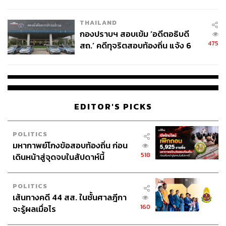
โลกภายใน 6 วัน
THAILAND
กองปราบฯ สอบเข้ม ‘อดีตอธิบดี
475
สถ.’ คดีทุจริตสอบท้องถิ่น แจ้ง 6
ข้อหาหนัก จ่อชง ป.ป.ช. 12 ส.ค. นี้
EDITOR'S PICKS
POLITICS
มหากาพย์โกงข้อสอบท้องถิ่น ก่อน
518
เดินหน้าสู่จุดจบในสัปดาห์นี้
POLITICS
เส้นทางคดี 44 สส. ในชั้นศาลฎีกา
160
จะรู้ผลเมื่อไร