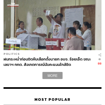
TAGS:
อังคณา นีละไพจิตร
บัตรเลือกตั้ง
ศาลรัฐธรรมนูญ
ธรรม์ธีร์ สุกโชติรัตน์
เลือกตั้ง
เลือกตั้ง 2569
การเลือกตั้ง
สมชัย ศรีสุทธิยากร
POLITICS
138
ฝนกระหน่ำก่อนปิดหีบเลือกตั้งนายก อบจ. ร้อยเอ็ด ขณะ
88
เลขาฯ กกต. สังเกตการณ์นับคะแนนใกล้ชิด
ABOUT THE AUTHOR
MORE
THE STANDARD TEAM
กองบรรณาธิการ THE STANDARD
ABOUT THE PHOTOGRAPHER
MOST POPULAR