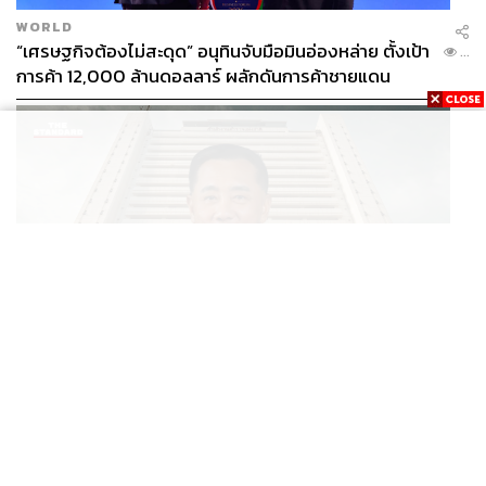
WORLD
“เศรษฐกิจต้องไม่สะดุด” อนุทินจับมือมินอ่องหล่าย ตั้งเป้า
...
การค้า 12,000 ล้านดอลลาร์ ผลักดันการค้าชายแดน
THAILAND
/
INTERVIEW
ไขรหัสตั้ง ผบ.ตร. ‘ความสามารถ vs อาวุโส’ และอนาคต
...
การปฏิรูปสีกากี กับ พล.ต.อ. เอก อังสนานนท์