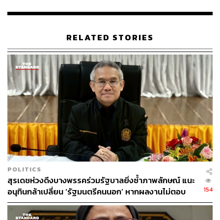
1. เมื่อมีการร้องเรียนการทุจริตการเลือกตั้งและยื่นหลักฐาน
ต่างๆ แล้ว กกต. มีหน้าที่สืบสวนสอบสวน เมื่อพบหลักฐาน
และพยานเป็นที่ประจักษ์ชัด ก็ให้มีการนับคะแนนใหม่ หรือให้
RELATED STORIES
ใบเหลือง-ใบแดง และจัดให้มีการเลือกตั้งใหม่ในเขตนั้นต่อไป
โดยไม่ประวิงเวลา แต่หาก กกต. “ไม่เร่งสืบสวนสอบสวนข้อ
เท็จจริง” จากข้อร้องเรียนที่กล่าวหา หรือตั้งใจประวิงเวลาเพื่อ
เอื้อประโยชน์ให้พรรคการเมืองที่ถูกร้อง จะมีความผิดตาม
กฎหมายการเลือกตั้งและระเบียบ กกต. ว่าด้วยการสืบสวน
การไต่สวน และการวินิจฉัยชี้ขาด ซึ่งทำให้อาจติดคุกซ้ำรอย
คดี กกต.ในปี 2549 ได้
2. อาจติดคุกจากคดีฮั้ว สว. ที่ศาลอาญาคดีทุจริตฯ รับฟ้องคดี
ที่กลุ่ม สว.สำรอง ยื่นฟ้องประธาน กกต. พร้อมพวก 8 คน ฐาน
ปฏิบัติหน้าที่มิชอบตาม ม.157 กรณีจงใจประวิงเวลาสอบคดี
POLITICS
ฮั้ว สว. โดยศาลสั่งให้ กกต. แจงเอกสารภายใน 23 มกราคม
สุรเดชห่วงดึงบางพรรคร่วมรัฐบาลยิ่งซ้ำภาพลักษณ์ แนะ
2569 ขณะที่ กกต. พยายามยื้อคดีและตั้งกรรมการสอบเพิ่ม
154
อนุทินกล้าเปลี่ยน ‘รัฐมนตรีคนนอก’ หากผลงานไม่ตอบ
โดยศาลคดีทุจริตฯ เลื่อนฟังคำสั่งคดีเป็นวันที่ 20 เมษายนนี้
โจทย์ เปิดทางคนเก่งช่วยประเทศ
เมธาเสนอว่า การจัดการเลือกตั้งใหม่ไม่ยากเลย แค่พิมพ์บัตร