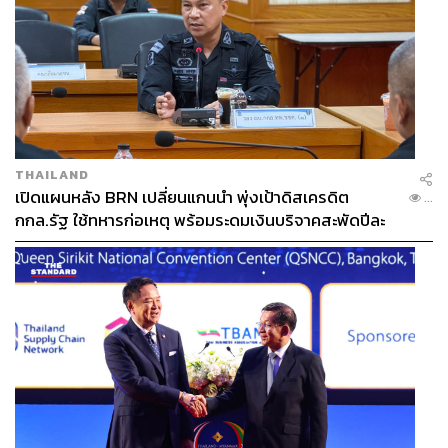
THAILAND
เปิดแผนหลัง BRN เปลี่ยนแกนนำ พุ่งเป้าดิสเครดิต
...
กกล.รัฐ ใช้ทหารก่อเหตุ พร้อมระดมเงินบริจาคสะพัดปีละ
2,000 ล้านบาท