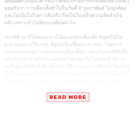
เหมือนครั้งก่อน เท่ากับว่า คณะกรรมการการเลือกตั้ง (กกต.)
ยอมรับว่า การเลือกตั้งทั่วไปในวันที่ 8 กุมภาพันธ์ ไม่ถูกต้อง
และไม่เป็นไปในทางลับจริง ถือเป็นใบเสร็จความผิดสำเร็จ
แล้ว เพราะถ้าไม่ผิดจะเปลี่ยนทำไม
“กรณีคิวอาร์โค้ดและบาร์โค้ดบนบัตรเลือกตั้ง พิสูจน์ได้ไม่
ยาก ผมอยากให้ กกต. พิสูจน์เรื่องนี้ต่อสาธารณะ โดยการ
ทดสอบสแกนดูว่ารหัสบนบัตรเลือกตั้งดูว่าตรงกับเลขที่ต้นขั้ว
หรือไม่ และถ้าตรงกัน แยกแยะได้แต่ละใบ โดยต้นขั้วมีการ
ลงชื่อผู้มาใช้สิทธิ์เลือกตั้งด้วย ก็ถือว่าสามารถสืบได้ว่าผู้มาใช้
สิทธิลงคะแนนให้ใคร ถ้าเป็นเช่นนั้นเท่ากับการเลือกตั้งครั้งนี้
ไม่เป็นความลับ ขัดเจตนารมณ์ตามรัฐธรรมนูญและหลักการ
สากล การเลือกตั้งต้องถือเป็นโมฆะ ควรยื่นเรื่องให้ศาล
รัฐธรรมนูญวินิจฉัยต่อไป” เมธากล่าว
READ MORE
รายงานสด
ผลการเลือกตั้ง 2569
แบบเรียลไทม์ : ติดตามผล
คะแนนเลือกตั้ง 2569 และ ผลประชามติ ได้ที่