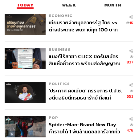
ฐานิส สุดโต
TODAY
WEEK
MONTH
บรรณาธิการภาพ ประจำสำนักข่าว THE
STANDARD
ECONOMIC
เทียบรายจ่ายบุคลากรรัฐ ไทย vs.
1K
ABOUT THE PHOTOGRAPHER
ต่างประเทศ: พบภาษีทุก 100 บาท
ของคนไทยใช้ไปกับข้าราชการเฉียด
ณาฌารัฐ ภักดีอาสา
40 บาท
ช่างภาพข่าว ประจำสำนักข่าว THE
BUSINESS
STANDARD
แบงก์ไร้สาขา CLICX ปิดรับสมัคร
837
สินเชื่อชั่วคราว พร้อมส่งสัญญาณ
เตือนกลุ่มกู้เงินผิดวัตถุประสงค์-ให้
ข้อมูลเท็จ เตรียมดำเนินคดีเด็ดขาด
POLITICS
‘ประภาศ คงเอียด’ กรรมการ ป.ป.ช.
553
อดีตอธิบดีกรมธนารักษ์ ถึงแก่
อนิจกรรม
POP
Spider-Man: Brand New Day
476
ทำรายได้ 1 พันล้านดอลลาร์จากทั่ว