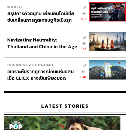
WORLD
สรุปภารกิจอนุทิน เยือนอินโดนีเซีย
512
ขับเคลื่อนการทูตเศรษฐกิจเชิงรุก
ประกาศหุ้นส่วนยุทธศาสตร์ไทย –
อินโดนีเซีย
Navigating Neutrality:
Thailand and China in the Age
145
of a New Global Order
BUSINESS
/
ECONOMIC
วิเคราะห์ปรากฏการณ์คนแห่ขอสิน
2.4K
เชื่อ CLICX อาจเป็นเพียงยอด
ภูเขาน้ำแข็ง ของปัญหาหนี้ครัว
เรือนไทยที่ถูกซุกไว้
LATEST STORIES