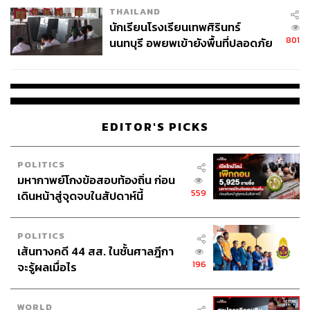
THAILAND
จ่ายหนี้-แอบระบุแบรนด์
นักเรียนโรงเรียนเทพศิรินทร์
801
นนทบุรี อพยพเข้ายังพื้นที่ปลอดภัย
ชั่วคราว หลังเหตุใช้อาวุธปืนภายใน
โรงเรียนคลี่คลาย
EDITOR'S PICKS
POLITICS
มหากาพย์โกงข้อสอบท้องถิ่น ก่อน
559
เดินหน้าสู่จุดจบในสัปดาห์นี้
POLITICS
เส้นทางคดี 44 สส. ในชั้นศาลฎีกา
196
จะรู้ผลเมื่อไร
WORLD