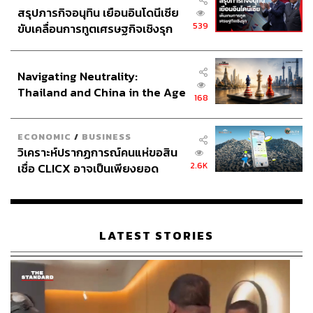
สรุปภารกิจอนุทิน เยือนอินโดนีเซีย
539
ขับเคลื่อนการทูตเศรษฐกิจเชิงรุก
ประกาศหุ้นส่วนยุทธศาสตร์ไทย –
อินโดนีเซีย
Navigating Neutrality:
Thailand and China in the Age
168
of a New Global Order
ECONOMIC
/
BUSINESS
วิเคราะห์ปรากฏการณ์คนแห่ขอสิน
2.6K
เชื่อ CLICX อาจเป็นเพียงยอด
ภูเขาน้ำแข็ง ของปัญหาหนี้ครัว
เรือนไทยที่ถูกซุกไว้
LATEST STORIES