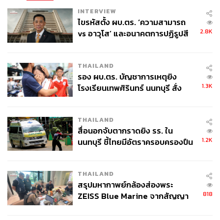
INTERVIEW
ไขรหัสตั้ง ผบ.ตร. ‘ความสามารถ
2.8K
vs อาวุโส’ และอนาคตการปฏิรูปสี
กากี กับ พล.ต.อ. เอก อังสนานนท์
THAILAND
รอง ผบ.ตร. บัญชาการเหตุยิง
1.3K
โรงเรียนเทพศิรินทร์ นนทบุรี สั่ง
ค้นหา 2 รอบยืนยันไร้คนติดค้าง พบ
ศพปู่-ย่าที่บ้านพักผู้ก่อเหตุ
THAILAND
สื่อนอกจับตากราดยิง รร. ใน
1.2K
นนทบุรี ชี้ไทยมีอัตราครอบครองปืน
สูงในระดับต้นของภูมิภาค
THAILAND
สรุปมหากาพย์กล้องส่องพระ
818
ZEISS Blue Marine จากสัญญา
ผลิต 8.3 ล้าน สู่ข้อพิพาท ‘มา
เวลล์ฯ’ ฟ้อง ‘โทน บางแค’ ผิดนัด