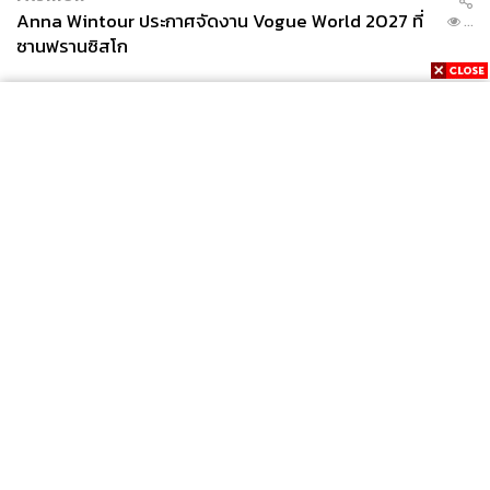
Anna Wintour ประกาศจัดงาน Vogue World 2027 ที่
...
ซานฟรานซิสโก
News
Wealth
Pop
Podcast
Video
Now
Opinion
Careers
Events
Privacy
About
Contact
Policy
FOR
ADVERTISING
MEMBERSHIP