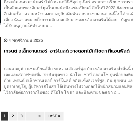
ถึงจะล้มเหลวมานับครั้งไม่ถ้วน แต่วินิซิอุส จูเนียร์ จรวดทางเรียบชาวบราซ
เป็นตัวแสบของลิเวอร์พูลในเกมนัดชิงแชมเปียนส์ ลีกในปี 2022 ยังอยา
อีกสักครั้ง ความหวังของเขาอยู่กับเดิมพันว่าหากเขาผ่านด่านนี้ไปได้ ขออี
เดียว นั่นอาจหมายถึงการพลิกเกมกลับมาของเรอัล มาดริดได้เลย ปัญหาค
ได้รับอนุญาตให้ทำแบบน...
4 พฤศจิกายน 2025
เทรนต์ อเล็กซานเดอร์-อาร์โนลด์ วางดอกไม้ให้โชตา ที่แอนฟิลด์
ก่อนเกมยูฟ่า แชมเปียนส์ลีก ระหว่าง ลิเวอร์พูล กับ เรอัล มาดริด ค่ำคืนนี้ 
เตะและสตาฟของทีม ‘ราชันชุดขาว’ นำโดย ซาบี อลอนโซ กุนซือของทีม
ด้วย เทรนต์ อเล็กซานเดอร์-อาร์โนลด์ อดีตแข้งลิเวอร์พูล, ดีน ฮุยเซน แล
บูตราเกญโญ ผู้บริหารสโมสร ได้เดินทางไปวางดอกไม้หน้าสนามแอนฟิลด์ 
ไว้อาลัยต่อการจากไปของ ดิโอโก โชตา และน้องชายของเขา อ...
1
2
3
...
»
LAST »