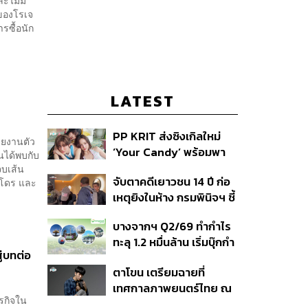
ละไม่มี
นของโรเจ
รซื้อนัก
LATEST
PP KRIT ส่งซิงเกิลใหม่
ายงานตัว
‘Your Candy’ พร้อมพา
นได้พบกับ
ต้าเหนิง และ ณิชา ร่วมมิว
จบเส้น
จับตาคดีเยาวชน 14 ปี ก่อ
เปโดร และ
สิกวิดีโอ
เหตุยิงในห้าง กรมพินิจฯ ชี้
ประพฤติดี-รับการรักษาต่อ
บางจากฯ Q2/69 ทำกำไร
เนื่อง ประเมินปล่อยตัว
ทะลุ 1.2 หมื่นล้าน เริ่มบุ๊กกำ
ู่บทต่อ
ไร ‘SAF’ เชิงพาณิชย์ครั้ง
ตาโขน เตรียมฉายที่
แรก หนุนรายได้ครึ่งปีทะลุ
เทศกาลภาพยนตร์ไทย ณ
3.2 แสนล้าน
ารกิจใน
ประเทศบราซิล