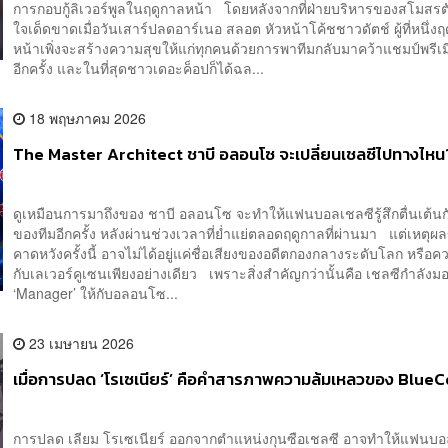
การกอบกู้ลิเวอร์พูลในฤดูกาลหน้า โดยหลังจากที่ฝ่ายบริหารของสโมสรต
ใจเด็ดขาดเมื่อวันเสาร์ปลดอาร์เนอ สลอต หัวหน้าโค้ชชาวดัตช์ ผู้ที่หนึ่ง
หน้าเพิ่งจะสร้างความสุขให้แก่ทุกคนด้วยการพาทีมกลับมาคว้าแชมป์พรีเมี
อีกครั้ง และในที่สุดชาวเดอะค็อปก็ได้ฉล...
18 พฤษภาคม 2026
The Master Architect ชาบี อลอนโซ จะเปลี่ยนเชลซีไปทางไหน
ดูเหมือนการมาถึงของ ชาบี อลอนโซ จะทำให้แฟนบอลเชลซีรู้สึกตื่นเต้
ของทีมอีกครั้ง หลังผ่านช่วงเวลาที่ย่ำแย่ตลอดฤดูกาลที่ผ่านมา แต่เหตุ
คาดหวังครั้งนี้ อาจไม่ได้อยู่แค่ชื่อเสียงของอดีตกองกลางระดับโลก หรือค
กับเลเวอร์คูเซนเพียงอย่างเดียว เพราะสิ่งสำคัญกว่านั้นคือ เชลซีกำลั
‘Manager’ ให้กับอลอนโซ...
23 เมษายน 2026
เมื่อการปลด ‘โรเซเนียร์’ คือคำสารภาพความล้มเหลวของ BlueC
การปลด เลียม โรเซเนียร์ ออกจากตำแหน่งกุนซือเชลซี อาจทำให้แฟนบอล 