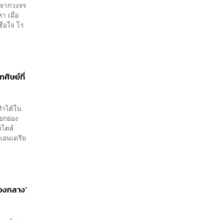
’ จากวงจร
 เมื่อ
ื่อใจ โร
ิษย์ที่
ทำได้ใน
ยกย่อง
สไตล์
แอนเดรีย
กองกลาง’