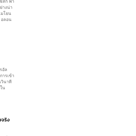
เซสก์ ฟา
ย่างน่า
ำไมโยน
ี อลอน
รอัล
์การเข้า
วินาที
กใน
มจริง