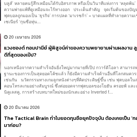
บลูส์’ หลายคนรู้สึกเหมือนได้รับอิสรภาพ หรือเป็นวินาทีแห่งการ ‘หลุดพ้น
ความพ่ายแพ้ที่ดูเหมือนจะไร้ทางออก ประเด็นสำคัญ จุดเริ่มต้นของปัญหา
ฟุตบอลถูกมองเป็น ‘ธุรกิจ’ การปลด ‘มาเรซก้า’ = บาดแผลที่ทำลายความเช
เซเนียร์ ‘กุนซือหุ่น...
20 เมษายน 2026
แวงซองต์ กอมปานีย์ ผู้พิสูจน์ค่าของความพยายามผ่านผลงาน ลูกศ
ดีที่สุดของเป๊ป?
นอกเหนือจากความสำเร็จอันยิ่งใหญ่มากมายที่เป๊ป กวาร์ดิโอลา สามารถ
ฐานะของการเป็นสุดยอดโค้ชแล้ว ก็ยังมีความสำเร็จด้านอื่นที่โลกสมควร
เช่นกัน นวัตกรรมทางเกมลูกหนังต่างๆที่คิดประดิษฐ์ขึ้น เช่น ฟุตบอลใน
คอนโทรลเกมอย่างสัมบูรณ์ ซึ่งต่อยอดจากฟุตบอลของโยฮัน ครอยฟ์ และ
นิคูเลสคู, การสร้างบทบาทใหม่ของนักเตะอย่าง Inverted f...
20 มีนาคม 2026
The Tactical Brain ทำไมยอดกุนซือยุคปัจจุบัน ต้องเคยเป็น ‘
มาก่อน?