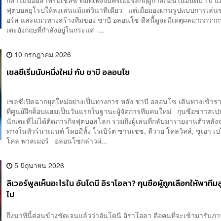
กล้าไม่น้อยสำหรับเชลซี ทีมที่เพิ่งจบพรีเมียร์ลีกฤดูกาลก่อนในอันดับ 10 แ
ฟุตบอลยุโรปให้ลงเล่นแม้แต่วินาทีเดียว แต่เมื่อมองผ่านรูปแบบการเล่
อร์ส และแนวทางสร้างทีมของ ชาบี อลอนโซ ดีลนี้ดูจะมีเหตุผลมากกว่ากา
เตะอังกฤษที่กำลังอยู่ในกระแส ...
10 กรกฎาคม 2026
เชลซีเริ่มนับหนึ่งใหม่ กับ ชาบี อลอนโซ
เชลซีเปิดฉากยุคใหม่อย่างเป็นทางการ หลัง ชาบี อลอนโซ เดินทางเข้าร
ที่ศูนย์ฝึกค็อบแฮมเป็นวันแรกในฐานะผู้จัดการทีมคนใหม่ กุนซือชาวสเป
นักเตะที่ไม่ได้ติดภารกิจฟุตบอลโลก รวมถึงผู้เล่นที่กลับมารายงานตัวหลัง
ทางในทัวร์นาเมนต์ โดยมีทั้ง โรเบิร์ต ซานเชซ, ลีวาย โคลวิลล์, ชูเอา 
โคล พาลเมอร์ อลอนโซกล่าวผ่...
5 มิถุนายน 2026
ลิเวอร์พูลเห็นอะไรใน อันโดนี อิราโอลา? กุนซือผู้ถูกเลือกให้พาทีมส
ไป
ถึงนาทีนี้ค่อนข้างชัดเจนแล้วว่าอันโดนี อิราโอลา คือคนที่จะเข้ามารับภ