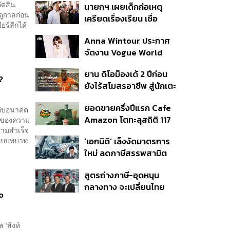
ัดสิน
นายกฯ เผยเด็กก่อเหตุ
ฤดูกาลก่อน
เครียดเรื่องเรียน เชื่อ
ยร์ลีกได้
เตรียมการเป็นขั้นตอน ชี้มี
Anna Wintour ประกาศ
กระสุนอีกกว่า 30 นัด หาก
จัดงาน Vogue World
ไม่จบชีวิตตัวเองอาจสูญ
2027 ที่ซานฟรานซิสโก
เสียเพิ่ม
ยาน ดิโอม็องเด้ 2 ปีก่อน
?
ยังไร้สโมสรอาชีพ สู่นักเตะ
ค่าตัว 125 ล้านยูโร กับคำ
ยอดขายครึ่งปีแรก Cafe
สัญญาถึงน้องสาวผู้ล่วง
นกับอนาคต
Amazon โตทะลุสถิติ 117
ผลของความ
ลับ
วามสำเร็จ
ล้านแก้ว หนุนธุรกิจไลฟ์
งมอบบทบาท
‘เอกนิติ’ เล็งงัดมาตรการ
สไตล์ OR โตต่อเนื่อง
ใหม่ ลดภาษีสรรพสามิต
หวังดึงผู้ผลิต EV มาตั้ง
สูตรถ่างภาษี-อุดหนุน
โรงงานในไทย
กลางทาง จะเปลี่ยนไทย
o
จาก ‘ทางผ่าน’ เป็นฮับผลิต
EV ได้จริงหรือ?
‘สิงห์