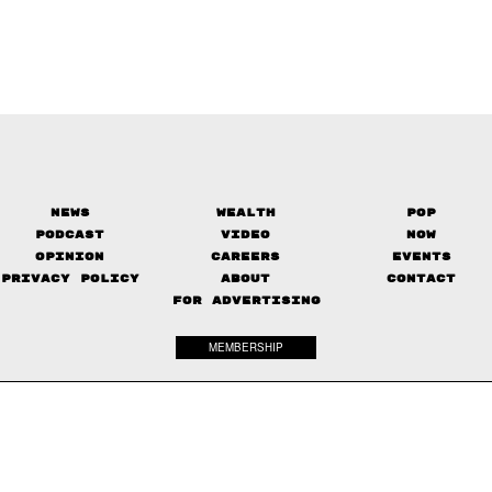
News
Wealth
Pop
Podcast
Video
Now
Opinion
Careers
Events
Privacy Policy
About
Contact
FOR ADVERTISING
MEMBERSHIP
© 2017-
2026
The Standard. All rights reserved.