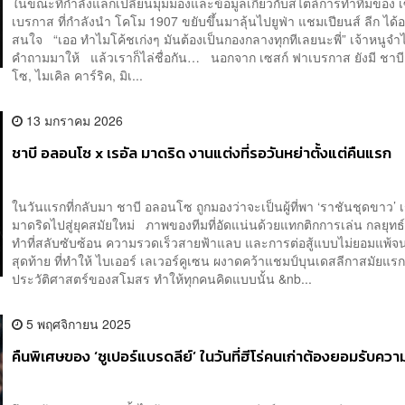
ในขณะที่กำลังแลกเปลี่ยนมุมมองและข้อมูลเกี่ยวกับสไตล์การทำทีมของ 
เบรกาส ที่กำลังนำ โคโม 1907 ขยับขึ้นมาลุ้นไปยูฟ่า แชมเปียนส์ ลีก ได้อ
สนใจ “เออ ทำไมโค้ชเก่งๆ มันต้องเป็นกองกลางทุกทีเลยนะพี่” เจ้าหนูจ
คำถามมาให้ แล้วเราก็ไล่ชื่อกัน… นอกจาก เซสก์ ฟาเบรกาส ยังมี ชาบ
โซ, ไมเคิล คาร์ริค, มิเ...
13 มกราคม 2026
ชาบี อลอนโซ x เรอัล มาดริด งานแต่งที่รอวันหย่าตั้งแต่คืนแรก
ในวันแรกที่กลับมา ชาบี อลอนโซ ถูกมองว่าจะเป็นผู้ที่พา ‘ราชันชุดขาว’ เ
มาดริดไปสู่ยุคสมัยใหม่ ภาพของทีมที่อัดแน่นด้วยแทกติกการเล่น กลยุทธ
ทำที่สลับซับซ้อน ความรวดเร็วสายฟ้าแลบ และการต่อสู้แบบไม่ยอมแพ้จน
สุดท้าย ที่ทำให้ ไบเออร์ เลเวอร์คูเซน ผงาดคว้าแชมป์บุนเดสลีกาสมัยแร
ประวัติศาสตร์ของสโมสร ทำให้ทุกคนคิดแบบนั้น &nb...
5 พฤศจิกายน 2025
คืนพิเศษของ ‘ซูเปอร์แบรดลีย์’ ในวันที่ฮีโร่คนเก่าต้องยอมรับควา