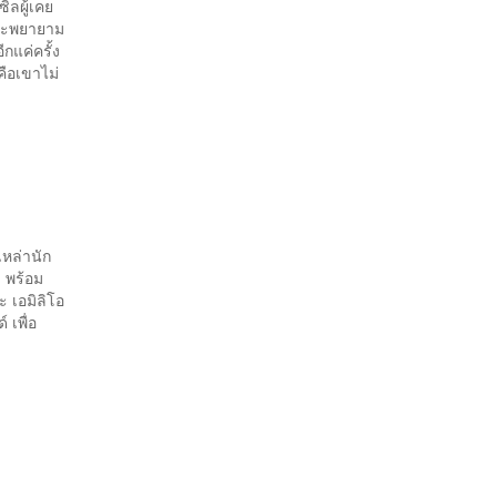
ิลผู้เคย
กจะพยายาม
กแค่ครั้ง
ือเขาไม่
เหล่านัก
 พร้อม
ะ เอมิลิโอ
เพื่อ