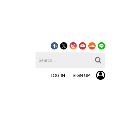
LOG IN
SIGN UP