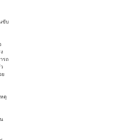
ินขับ
อ
รง
มารถ
่ว
วย
หตุ
ิน