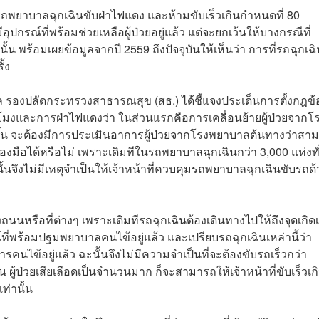
ยาบาลฉุกเฉินขับฝ่าไฟแดง และห้ามขับเร็วเกินกำหนดที่ 80
ปกรณ์ที่พร้อมช่วยเหลือผู้ป่วยอยู่แล้ว แต่จะยกเว้นให้บางกรณีที่
ั้น พร้อมเผยข้อมูลจากปี 2559 ถึงปัจจุบันให้เห็นว่า การที่รถฉุกเฉ
ั้ง
รติกุล รองปลัดกระทรวงสาธารณสุข (สธ.) ได้ชี้แจงประเด็นการตั้งกฎข้
่วโมงและการฝ่าไฟแดงว่า ในส่วนแรกคือการเคลื่อนย้ายผู้ป่วยจากโ
ึ้น จะต้องมีการประเมินอาการผู้ป่วยจากโรงพยาบาลต้นทางว่าสา
องมือได้หรือไม่ เพราะเดิมทีในรถพยาบาลฉุกเฉินกว่า 3,000 แห่งทั
นั้นจึงไม่มีเหตุจำเป็นให้เจ้าหน้าที่ควบคุมรถพยาบาลฉุกเฉินขับรถด้
งถนนหรือที่ต่างๆ เพราะเดิมทีรถฉุกเฉินต้องเดินทางไปให้ถึงจุดเกิดเ
ณ์ที่พร้อมปฐมพยาบาลคนไข้อยู่แล้ว และเปรียบรถฉุกเฉินเหล่านี้ว่า
คนไข้อยู่แล้ว ฉะนั้นจึงไม่มีความจำเป็นที่จะต้องขับรถเร็วกว่า
่น ผู้ป่วยเสียเลือดเป็นจำนวนมาก ก็จะสามารถให้เจ้าหน้าที่ขับเร็วเก
่านั้น