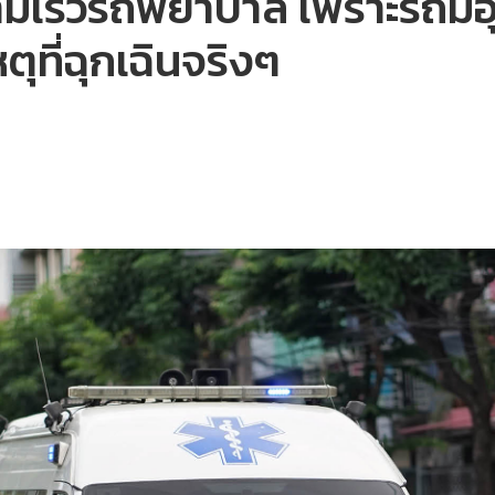
วามเร็วรถพยาบาล เพราะรถมี
ตุที่ฉุกเฉินจริงๆ