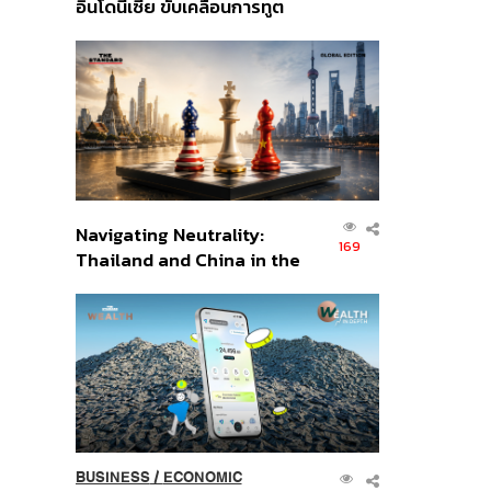
อินโดนีเซีย ขับเคลื่อนการทูต
เศรษฐกิจเชิงรุก ประกาศหุ้น
ส่วนยุทธศาสตร์ไทย –
อินโดนีเซีย
Navigating Neutrality:
169
Thailand and China in the
Age of a New Global
Order
BUSINESS
/
ECONOMIC