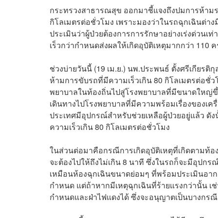
กระทรวงสาธารณสุข ออกมาชี้แจงถึงปมการห้ามรถพ
กิโลเมตรต่อชั่วโมง เพราะมองว่าในรถฉุกเฉินต่างมีอุ
ประเมินว่าผู้ป่วยต้องการการรักษาอย่างเร่งด่วนเท่าน
เร็วกว่ากำหนดส่งผลให้เกิดอุบัติเหตุมากกว่า 110 คร
ช่วงบ่ายวันนี้ (19 เม.ย.) นพ.ประพนธ์ ตั้งศรีเกีย
ห้ามการขับรถที่มีความเร็วเกิน 80 กิโลเมตรต่อชั
พยาบาลในท้องถิ่นไปสู่โรงพยาบาลที่มีขนาดใหญ่ข
เดินทางไปโรงพยาบาลที่มีความพร้อมเรื่องของเครื่
ประเทศมีอุปกรณ์สำหรับช่วยเหลือผู้ป่วยอยู่แล้ว ดัง
ความเร็วเกิน 80 กิโลเมตรต่อชั่วโมง
ในส่วนต่อมาคือกรณีการเกิดอุบัติเหตุที่เกิดตามท้อ
จะต้องไปให้ถึงไม่เกิน 8 นาที ซึ่งในรถก็จะมีอุปกร
เหมือนห้องฉุกเฉินขนาดย่อมๆ ที่พร้อมประเมินอาการ
กำหนด แต่ถ้าหากมีเหตุฉุกเฉินที่ร้ายแรงกว่านั้น เช
กำหนดและฝ่าไฟแดงได้ ซึ่งจะอนุญาตเป็นบางกรณีเท