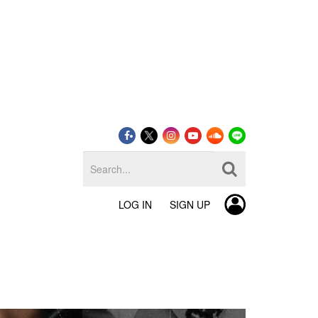
LOG IN
SIGN UP