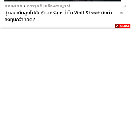
OPINION
/
ตราวุทธิ์ เหลืองสมบูรณ์
สู้ดอกเบี้ยสูงไปกับหุ้นสหรัฐฯ: ทำไม Wall Street ยังน่า
...
ลงทุนกว่าที่คิด?
News
Wealth
Pop
Podcast
Video
Now
Opinion
Careers
Events
Privacy
About
Contact
Policy
FOR
ADVERTISING
MEMBERSHIP