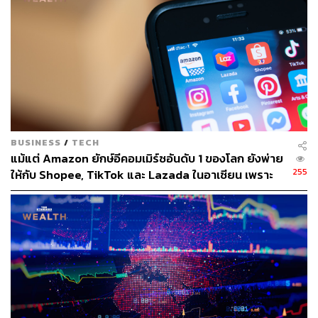
TAGS:
Amazon
Jeff Bezos
American Civil Liberties Union
ACLU
Rekognition
BUSINESS
/
TECH
แม้แต่ Amazon ยักษ์อีคอมเมิร์ซอันดับ 1 ของโลก ยังพ่าย
255
ให้กับ Shopee, TikTok และ Lazada ในอาเซียน เพราะ
34
ยกโมเดลอเมริกันมาใช้ทั้งชุดกับตลาดที่คนดูราคาก่อน
แบรนด์
ABOUT THE AUTHOR
ปณชัย อารีเพิ่มพร
นักการตลาดผู้ฝักใฝ่ในแวดวงนวัตกรรมและ
เทคโนโลยี แต่บางทีก็เผลอมีใจให้วัฒนธรรม
POP อยู่ร่ำไป ใช้เวลาว่างไปกับการเสพศิลป์
และเฝ้ามองปรากฏการณ์ทางสังคม