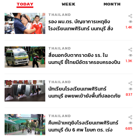
TODAY
WEEK
MONTH
THAILAND
รอง ผบ.ตร. บัญชาการเหตุยิง
1.4K
โรงเรียนเทพศิรินทร์ นนทบุรี สั่ง
ค้นหา 2 รอบยืนยันไร้คนติดค้าง พบ
ศพปู่-ย่าที่บ้านพักผู้ก่อเหตุ
THAILAND
สื่อนอกจับตากราดยิง รร. ใน
1.3K
นนทบุรี ชี้ไทยมีอัตราครอบครองปืน
สูงในระดับต้นของภูมิภาค
THAILAND
นักเรียนโรงเรียนเทพศิรินทร์
837
นนทบุรี อพยพเข้ายังพื้นที่ปลอดภัย
ชั่วคราว หลังเหตุใช้อาวุธปืนภายใน
โรงเรียนคลี่คลาย
THAILAND
คืบหน้าเหตุยิงโรงเรียนเทพศิรินทร์
685
นนทบุรี ดับ 6 ศพ โฆษก ตร. เร่ง
สอบปมขโมยปืนปู่ก่อเหตุ