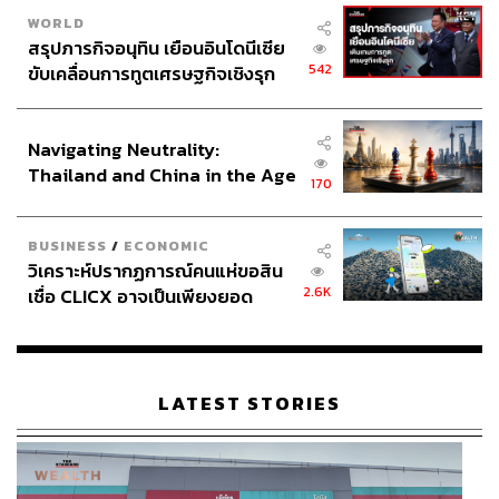
WORLD
สรุปภารกิจอนุทิน เยือนอินโดนีเซีย
542
ขับเคลื่อนการทูตเศรษฐกิจเชิงรุก
ประกาศหุ้นส่วนยุทธศาสตร์ไทย –
อินโดนีเซีย
Navigating Neutrality:
Thailand and China in the Age
170
of a New Global Order
BUSINESS
/
ECONOMIC
วิเคราะห์ปรากฏการณ์คนแห่ขอสิน
2.6K
เชื่อ CLICX อาจเป็นเพียงยอด
ภูเขาน้ำแข็ง ของปัญหาหนี้ครัว
เรือนไทยที่ถูกซุกไว้
LATEST STORIES