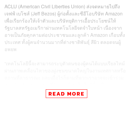
ACLU (American Civil Liberties Union) ส่งจดหมายไปถึง
เจฟฟ์ เบโซส์ (Jeff Bezos) ผู้ก่อตั้งและซีอีโอบริษัท Amazon
เพื่อเรียกร้องให้เจ้าตัวและบริษัทยุติการเอื้อประโยชน์ให้
รัฐบาลสหรัฐอเมริกาผ่านเทคโนโลยีจดจำใบหน้า เนื่องจาก
อาจเป็นภัยคุกคามต่อประชาชนและลูกค้า Amazon เกือบทั้ง
ประเทศ ทั้งผู้คนจำนวนมากที่ต่างชาติพันธ์ุ สีผิว ตลอดจนผู้
อพยพ
“เทคโนโลยีนี้จะสามารถระบุตัวตนของผู้คนได้แบบเรียลไทม์
ผ่านภาพเคลื่อนไหวของฝูงชนขนาดใหญ่ในงานเทศกาลหรือ
สถานที่สาธารณะ และเมื่อไรก็ตามที่พวกเราอาจจะเข้าร่วม
การประท้วงต่างๆ การที่รัฐบาลมีเทคโนโลยีนี้อยู่ในครอบ
ครองก็เข้าข่ายการคุกคามสิทธิเสรีภาพของพวกเราในการ
READ MORE
ดำรงชีวิตอย่างชัดเจน ทั้งยังก่อให้เกิดอคติในการเลือกปฏิบัติ
และความไม่เท่าเทียมในระบบยุติธรรมอีกด้วย”
เทคโนโลยีเจ้าปัญหาที่ ACLU กล่าวถึงคือ ‘Rekognition’ ซึ่ง
ถูกพัฒนาขึ้นโดย Amazon และในตอนนี้มันได้ถูกนำไปใช้ใน