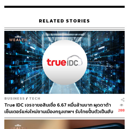
สำหรับประเทศที่นำเทคโนโลยีจดจำใบหน้ามาใช้รักษาความ
สงบของประเทศและตรวจจับอาชญากรรมแล้วประสบความ
RELATED STORIES
สำเร็จมากๆ คือ สาธารณรัฐประชาชนจีน ซึ่งปกครองใน
ระบอบคอมมิวนิสต์ แต่พวกเขาก็ถูกค่อนขอดจากประเท
ศอื่นๆ พอสมควร เนื่องจากมองว่าเทคโนโลยีรูปแบบนี้อาจ
คุกคามเสรีภาพพลเมือง
อ้างอิง:
action.aclu.org/petition/amazon-stop-selling-surveilla
nce?ms_aff=NAT&initms_aff=NAT&ms=180522_priv
acyandtechnology_amazonsurveillance&initms=180
522_privacyandtechnology_amazonsurveillance&m
s_chan=web&initms_chan=web
BUSINESS
/
TECH
www.recode.net/2018/5/22/17380450/amazon-aws-f
True IDC เจรจาขอสินเชื่อ 6.67 หมื่นล้านบาท ผุดดาต้า
acial-recognition-aclu-technology-police
288
เซ็นเตอร์แห่งใหม่ชานเมืองกรุงเทพฯ รับไทยปั้นตัวเป็นฮับ
www.independent.co.uk/life-style/gadgets-and-tech/n
AI ภูมิภาค
ews/amazon-facial-recognition-recognition-aclu-poli
ce-departments-civil-liberties-a8363941.html