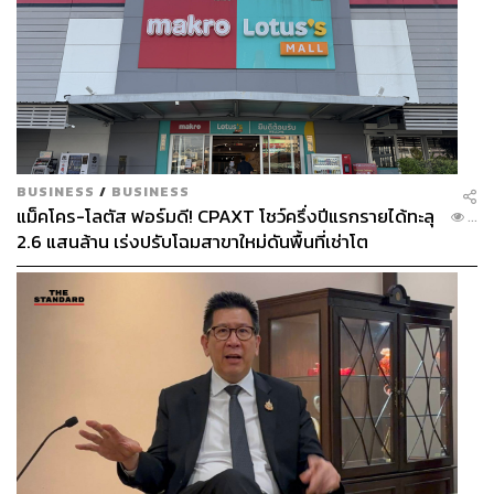
BUSINESS
/
BUSINESS
แม็คโคร-โลตัส ฟอร์มดี! CPAXT โชว์ครึ่งปีแรกรายได้ทะลุ
...
2.6 แสนล้าน เร่งปรับโฉมสาขาใหม่ดันพื้นที่เช่าโต