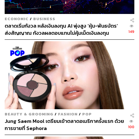
ECONOMIC
/
BUSINESS
ตลาดเริ่มกังวล หลังเงินลงทุน AI พุ่งสูง ‘หุ้น-พันธบัตร’
149
ส่งสัญญาณ กังวลผลตอบแทนไม่คุ้มเม็ดเงินลงทุน
BEAUTY & GROOMING
/
FASHION
/
POP
Jung Saem Mool เตรียมเข้าตลาดอเมริกาครั้งแรก ด้วย
100
การขายที่ Sephora