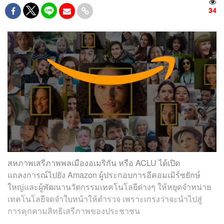
34
สหภาพเสรีภาพพลเมืองอเมริกัน หรือ ACLU ได้เปิด
แถลงการณ์ไปยัง Amazon ผู้ประกอบการอีคอมเมิร์ซยักษ์
ใหญ่และผู้พัฒนานวัตกรรมเทคโนโลยีต่างๆ ให้หยุดจำหน่าย
เทคโนโลยีจดจำใบหน้าให้ตำรวจ เพราะเกรงว่าจะนำไปสู่
การคุกคามสิทธิเสรีภาพของประชาชน