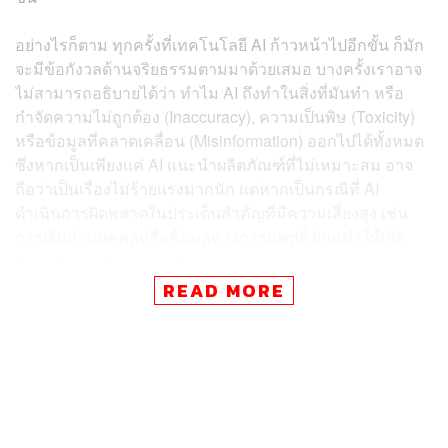
อย่างไรก็ตาม ทุกครั้งที่เทคโนโลยี AI ก้าวหน้าไปอีกขั้น ก็มัก
จะมีข้อกังวลด้านจริยธรรมตามมาด้วยเสมอ บางครั้งเราอาจ
ไม่สามารถอธิบายได้ว่า ทำไม AI ถึงทำในสิ่งที่มันทำ หรือ
กำจัดความไม่ถูกต้อง (Inaccuracy), ความเป็นพิษ (Toxicity)
หรือข้อมูลที่คลาดเคลื่อน (Misinformation) ออกไปได้ทั้งหมด
ซึ่งหากเป็นเพียงแค่ AI แนะนำผลิตภัณฑ์ที่ไม่เหมาะสม อาจ
ถือว่าเป็นเรื่องไม่ร้ายแรงมากนัก แต่หากเป็นกรณีที่ AI
ดำเนินการผิดพลาดในประเด็นสำคัญที่มีความเสี่ยงสูง เช่น
การเงินส่วนบุคคลหรือข้อมูลทางการแพทย์ ย่อมทำให้เกิด
ความกังวลอย่างมากแน่นอน
READ MORE
ผลการศึกษาเรื่องปัญญาประดิษฐ์เชิงสร้างสรรค์ (Generative
AI) ในประเทศไทย ซึ่งดำเนินการโดย YouGov ในปีที่ผ่านมา
พบว่า พนักงานชาวไทยจำนวนมากต่างเห็นประโยชน์ของ AI
อย่างไรก็ตาม ผลการศึกษานี้ได้เน้นย้ำถึงความจำเป็นที่จะ
ต้องมีนโยบายที่ชัดเจนและการฝึกอบรม เพื่อให้แน่ใจว่าการ
ใช้ AI นั้นจะเป็นไปอย่างมีจริยธรรมและความรับผิดชอบ โดย