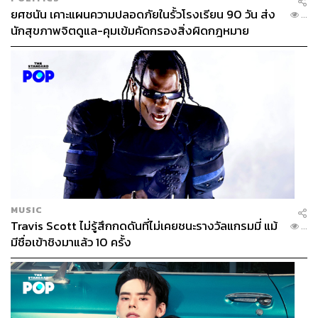
ยศชนัน เคาะแผนความปลอดภัยในรั้วโรงเรียน 90 วัน ส่ง
...
นักสุขภาพจิตดูแล-คุมเข้มคัดกรองสิ่งผิดกฎหมาย
MUSIC
Travis Scott ไม่รู้สึกกดดันที่ไม่เคยชนะรางวัลแกรมมี่ แม้
...
มีชื่อเข้าชิงมาแล้ว 10 ครั้ง