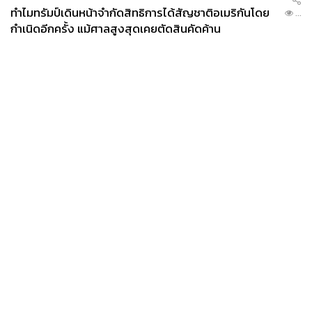
ทำไมทรัมป์เดินหน้าจำกัดสิทธิการได้สัญชาติอเมริกันโดย
...
กำเนิดอีกครั้ง แม้ศาลสูงสุดเคยตัดสินคัดค้าน
News
Wealth
Pop
Podcast
Video
Now
Opinion
Careers
Events
Privacy
About
Contact
Policy
FOR
ADVERTISING
MEMBERSHIP