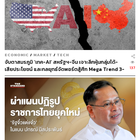
วิจารณญาณในสิ่งที่ AI ไม่สามารถทำได้ เราจึงจะสามารถ
สร้างความไว้วางใจในการใช้เทคโนโลยีได้อย่างแท้จริง
แนวทางสำคัญ 3 ประการที่จะช่วยให้มนุษย์ยังคงเป็นผู้นำใน
การใช้ AI:
ECONOMIC
/
MARKET
/
TECH
1. การสร้างคำสั่ง หรือ Prompt ที่มีประสิทธิภาพ ช่วยให้
จับตาสมรภูมิ ‘เทค-AI’ สหรัฐฯ-จีน เจาะลึกหุ้นกลุ่มได้-
เกิดการทำงานอัตโนมัติอย่างแท้จริง:
137
เสียประโยชน์ และกลยุทธ์จัดพอร์ตสู้ศึก Mega Trend 3-
5 ปีข้างหน้า
Prompt ที่เราส่งไปยังโมเดล Generative AI นั้นมีอิทธิพลอย่าง
มาก และมีศักยภาพในการกำหนดทิศทางของผลลัพธ์ได้
หลากหลายล้านรูปแบบ รวมถึงสามารถคาดเดาผลลัพธ์ที่อาจ
เกิดขึ้นได้ในเวลาใกล้เคียงกับเวลาจริงนั้น จะช่วยให้องค์กร
มั่นใจว่าจะได้รับผลลัพธ์จากการใช้ AI ตรงตามที่ต้องการ
นอกจากนี้ยังเปิดโอกาสให้สามารถปรับแต่งและแก้ไข
Prompt เพื่อให้ได้ผลลัพธ์ที่มีประโยชน์ แม่นยำ และเกี่ยวข้อง