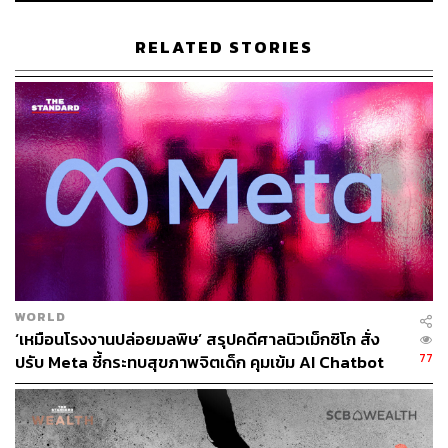
สำคัญมากที่เราต้องคิดหาวิธีที่จะนำพลังแห่งนวัตกรรมของ
AI มาใช้อย่างระมัดระวัง เพื่อป้องกันความเสี่ยงและอันตราย
RELATED STORIES
ที่อาจเกิดขึ้น และเพื่อบรรลุเป้าหมายนี้ เราจำเป็นต้องให้
มนุษย์เป็นผู้นำในการกำกับดูแลการทำงานของ AI
เราสามารถออกแบบฟีเจอร์ที่ทรงพลัง มีความน่าเชื่อถือ และ
ทำงานครอบคลุมทั้งระบบ เพื่อให้เทคโนโลยีมุ่งเน้นไปยังจุดที่
ต้องใช้การตัดสินใจอย่างรอบคอบและต้องการความสนใจ
จากเรามากที่สุด
AI ควรได้รับการออกแบบให้มีมนุษย์เป็นผู้นำ เสริมพลังให้
‘คน’ สามารถควบคุม AI และให้ความสำคัญต่อการตัดสินใจ
ของมนุษย์เป็นลำดับแรก นั่นหมายถึงการออกแบบระบบ AI ที่
WORLD
สามารถใช้ประโยชน์อันสูงสุดจากการผสมผสานความชาญ
‘เหมือนโรงงานปล่อยมลพิษ’ สรุปคดีศาลนิวเม็กซิโก สั่ง
ฉลาดของทั้งมนุษย์และปัญญาประดิษฐ์เข้าด้วยกัน
77
ปรับ Meta ชี้กระทบสุขภาพจิตเด็ก คุมเข้ม AI Chatbot
การมอบหมายให้ AI ตรวจสอบและสรุปข้อมูลลูกค้าหลาย
ล้านราย จะช่วยปลดล็อกศักยภาพและประสิทธิภาพที่น่าทึ่ง
ให้กับองค์กร และด้วยการให้มนุษย์เข้ามามีส่วนร่วมและใช้