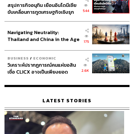
สรุปภารกิจอนุทิน เยือนอินโดนีเซีย
544
ขับเคลื่อนการทูตเศรษฐกิจเชิงรุก
ประกาศหุ้นส่วนยุทธศาสตร์ไทย –
อินโดนีเซีย
Navigating Neutrality:
Thailand and China in the Age
175
of a New Global Order
BUSINESS
/
ECONOMIC
วิเคราะห์ปรากฏการณ์คนแห่ขอสิน
2.6K
เชื่อ CLICX อาจเป็นเพียงยอด
ภูเขาน้ำแข็ง ของปัญหาหนี้ครัว
เรือนไทยที่ถูกซุกไว้
LATEST STORIES