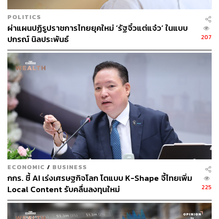
กับบริบทมากยิ่งขึ้น
POLITICS
ผ่าแผนปฏิรูปราชการไทยยุคใหม่ ‘รัฐจิ๋วแต่แจ๋ว’ ในแบบ
2. เส้นทางการตรวจสอบ (Audit Trails) สามารถช่วย
207
ปกรณ์ นิลประพันธ์
ค้นหาสิ่งที่เรามองข้ามไป:
การมี Audit Trails ที่ละเอียดและครบถ้วน จะช่วยให้ลูกค้า
สามารถประเมินประวัติการทำงานของ AI ได้อย่างถูกต้อง
และระบุได้ว่าจุดใดที่ผู้ช่วย AI ทำงานได้อย่างถูกต้องหรือผิด
พลาด
นอกจากนี้ Audit Trails ยังสามารถช่วยระบุปัญหาในชุด
ข้อมูลขนาดใหญ่ที่มนุษย์อาจมองข้ามไป มันจึงเป็นเครื่องมือ
สำคัญที่จะเสริมสร้างความสามารถของเราในการใช้
ECONOMIC
/
BUSINESS
วิจารณญาณ เพื่อปรับการทำงานของ AI ให้สอดคล้องกับ
กกร. ชี้ AI เร่งเศรษฐกิจโลก โตแบบ K-Shape จี้ไทยเพิ่ม
ความต้องการขององค์กร
225
Local Content รับคลื่นลงทุนใหม่
3. การควบคุมข้อมูล (Data Control) ช่วยให้รักษา