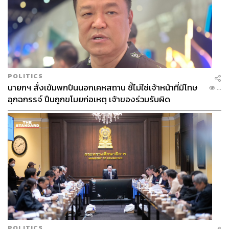
POLITICS
นายกฯ สั่งเข้มพกปืนนอกเคหสถาน ชี้ไม่ใช่เจ้าหน้าที่มีโทษ
...
อุกฉกรรจ์ ปืนถูกขโมยก่อเหตุ เจ้าของร่วมรับผิด
POLITICS