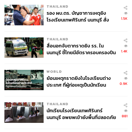
มนุษย์สามารถทำในสิ่งที่เราถนัดซึ่งก็คือ การสร้างสรรค์ การ
THAILAND
ใช้วิจารณญาณ และเชื่อมโยงกันได้อย่างลึกซึ้งมากขึ้น
รอง ผบ.ตร. บัญชาการเหตุยิง
1.5K
โรงเรียนเทพศิรินทร์ นนทบุรี สั่ง
การผสมผสานระหว่าง AI และมนุษย์อย่างเหมาะสม จะช่วย
ค้นหา 2 รอบยืนยันไร้คนติดค้าง พบ
เพิ่มประสิทธิภาพให้แก่องค์กร ทำให้พนักงานทำงานได้อย่าง
ศพปู่-ย่าที่บ้านพักผู้ก่อเหตุ
THAILAND
เต็มศักยภาพ และท้ายที่สุดคือ ทำให้ AI น่าเชื่อถือและได้รับ
สื่อนอกจับตากราดยิง รร. ใน
ความไว้วางใจในการทำงานมากยิ่งขึ้น
1.4K
นนทบุรี ชี้ไทยมีอัตราครอบครองปืน
สูงในระดับต้นของภูมิภาค
ภาพ: SvetaZi / Getty Images
WORLD
ย้อนเหตุกราดยิงในโรงเรียนต่าง
สามารถติดตาม THE STANDARD WEALTH
0.9K
ประเทศ ที่ผู้ก่อเหตุเป็นนักเรียน
ผ่านแอปพลิเคชันต่างๆ ที่คุณสะดวกหรือใช้งานอยู่แล้วได้เลย
THAILAND
นักเรียนโรงเรียนเทพศิรินทร์
881
นนทบุรี อพยพเข้ายังพื้นที่ปลอดภัย
ชั่วคราว หลังเหตุใช้อาวุธปืนภายใน
TAGS:
Generative AI
Prompt
ปัญญาประดิษฐ์ (Artificial intelligence - AI)
YouGov
โรงเรียนคลี่คลาย