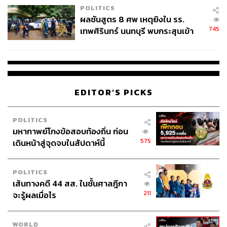
Opinion
การทำงาน
Salesforce
POLITICS
ผลชันสูตร 8 ศพ เหตุยิงใน รร.
745
เทพศิรินทร์ นนทบุรี พบกระสุนเข้า
จุดสำคัญ ‘ศีรษะ-หน้าอก’ ครูถูกยิง
4 นัด จากระยะไกล
EDITOR'S PICKS
441
POLITICS
มหากาพย์โกงข้อสอบท้องถิ่น ก่อน
ABOUT THE AUTHOR
575
เดินหน้าสู่จุดจบในสัปดาห์นี้
รบส สุวรรณมาศ
ผู้นำด้านนวัตกรรม เซลส์ฟอร์ซ ประเทศไทย
POLITICS
เส้นทางคดี 44 สส. ในชั้นศาลฎีกา
211
จะรู้ผลเมื่อไร
WORLD