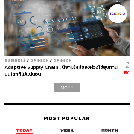
ความปลอดภัยของข้อมูลได้ดียิ่งขึ้น:
การออกแบบระบบควบคุมดูแลที่แข็งแกร่ง จะช่วยให้องค์กร
สามารถดำเนินการกับข้อมูลได้อย่างปลอดภัย ทำให้องค์กร
สามารถนำข้อมูลเชิงลึกที่ขับเคลื่อนด้วย AI มาใช้ประโยชน์
ได้อย่างมีประสิทธิภาพ ระบบควบคุมข้อมูลต่างๆ เช่น การ
กำหนดสิทธิ์การใช้งาน, การควบคุมการเข้าถึงข้อมูล, การ
จำแนกประเภทข้อมูลด้วย Metadata Fields จะช่วยเสริม
BUSINESS
/
OPINION
/
OPINION
สร้างความสามารถให้ทั้งมนุษย์และโมเดล AI รักษาความ
Adaptive Supply Chain : นิยามใหม่ของห่วงโซ่อุปทาน
150
บนโลกที่ไม่แน่นอน
ปลอดภัยและจัดการข้อมูลที่มีความละเอียดอ่อนได้ดียิ่งขึ้น
การปฏิวัติเทคโนโลยีด้าน AI ที่กำลังเกิดขึ้น ไม่เพียงเกี่ยวข้อง
MORE
กับนวัตกรรมทางเทคโนโลยีเท่านั้น แต่ยังรวมถึงการเสริม
สร้างความสามารถของมนุษย์ต่อการควบคุมและใช้งาน AI
อย่างมีประสิทธิภาพและน่าเชื่อถือ
MOST POPULAR
เมื่อ AI และมนุษย์ร่วมมือกันพัฒนาและทำงานร่วมกัน เราจะ
สามารถใช้ประโยชน์จากความสามารถของ AI ในขณะที่
TODAY
WEEK
MONTH