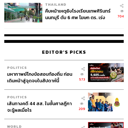
THAILAND
คืบหน้าเหตุยิงโรงเรียนเทพศิรินทร์
704
นนทบุรี ดับ 6 ศพ โฆษก ตร. เร่ง
สอบปมขโมยปืนปู่ก่อเหตุ
EDITOR'S PICKS
POLITICS
มหากาพย์โกงข้อสอบท้องถิ่น ก่อน
573
เดินหน้าสู่จุดจบในสัปดาห์นี้
POLITICS
เส้นทางคดี 44 สส. ในชั้นศาลฎีกา
209
จะรู้ผลเมื่อไร
WORLD