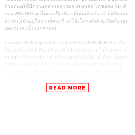
ด้านดนตรีที่มีความหลากหลายของพวกเธอ โดยเพลง BLUE
ของ WINTER มาในแนวป๊อปร็อกที่เน้นเสียงกีตาร์ มีพลังและ
ความมุ่งมั่นอยู่ในซาวด์ดนตรี แต่ก็ยังโดดเด่นด้วยเสียงร้องอัน
งดงามและเป็นเอกลักษณ์
ส่วนเพลง Ketchup And Lemonade ของ NINGNING มาใน
แนวอาร์แอนด์บี ที่เล่าถึงความรู้สึกขัดแย้งภายในใจจากการ
พยายามลืมการเลิกราอันเจ็บปวด แต่กลับลืมไม่ได้ ส่วนเพลง
Tornado ของ GISELLE มาในสไตล์ทรอปิคัลแดนซ์ พร้อม
ผนวกรวมเข้ากับภาพลักษณ์ชวนฝันของเธอ ก็ทำให้เพลงนี้
กลายเป็นเพลงที่ทำให้คนฟังใจเต้นเหมือนกับพายุทอร์นาโด
เลยทีเดียว
READ MORE
ก่อนจะปิดท้ายด้วยเพลง GOOD STUFF ของพี่ใหญ่อย่าง
KARINA ที่นำเสนอพลังอันร้อนแรง และตอกย้ำให้เห็น
ทัศนคติของเธอที่เปี่ยมไปด้วยความมั่นใจและกล้าหาญ ดัง
นั้นอัลบั้มนี้จึงเป็นทั้งผลงานที่รวบรวมเสน่ห์ของพวกเธอแต่ละ
คนไว้อย่างโดดเด่น และยังเป็นของขวัญชิ้นโบว์แดงสำหรับ