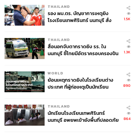
THAILAND
รอง ผบ.ตร. บัญชาการเหตุยิง
1.5K
โรงเรียนเทพศิรินทร์ นนทบุรี สั่ง
ค้นหา 2 รอบยืนยันไร้คนติดค้าง พบ
ศพปู่-ย่าที่บ้านพักผู้ก่อเหตุ
THAILAND
สื่อนอกจับตากราดยิง รร. ใน
1.3K
นนทบุรี ชี้ไทยมีอัตราครอบครองปืน
สูงในระดับต้นของภูมิภาค
WORLD
ย้อนเหตุกราดยิงในโรงเรียนต่าง
890
ประเทศ ที่ผู้ก่อเหตุเป็นนักเรียน
THAILAND
นักเรียนโรงเรียนเทพศิรินทร์
864
นนทบุรี อพยพเข้ายังพื้นที่ปลอดภัย
ชั่วคราว หลังเหตุใช้อาวุธปืนภายใน
โรงเรียนคลี่คลาย