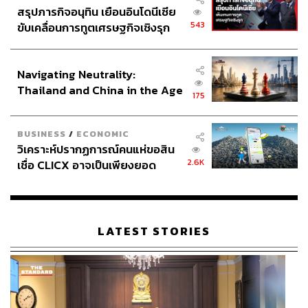
สรุปภารกิจอนุทิน เยือนอินโดนีเซีย
543
ขับเคลื่อนการทูตเศรษฐกิจเชิงรุก
ประกาศหุ้นส่วนยุทธศาสตร์ไทย –
อินโดนีเซีย
Navigating Neutrality:
Thailand and China in the Age
175
of a New Global Order
BUSINESS
/
ECONOMIC
วิเคราะห์ปรากฏการณ์คนแห่ขอสิน
2.6K
เชื่อ CLICX อาจเป็นเพียงยอด
ภูเขาน้ำแข็ง ของปัญหาหนี้ครัว
เรือนไทยที่ถูกซุกไว้
LATEST STORIES