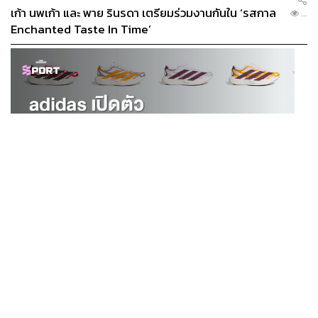
เก้า นพเก้า และ พาย รินรดา เตรียมร่วมงานกันใน ‘รสกาล
...
Enchanted Taste In Time’
SPORT
adidas เปิดตัว Adizero EVO SL EXO คอลเล็กชันพิเศษ
...
รับฤดูกาล College Football