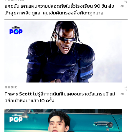
ยศชนัน เคาะแผนความปลอดภัยในรั้วโรงเรียน 90 วัน ส่ง
...
นักสุขภาพจิตดูแล-คุมเข้มคัดกรองสิ่งผิดกฎหมาย
MUSIC
Travis Scott ไม่รู้สึกกดดันที่ไม่เคยชนะรางวัลแกรมมี่ แม้
...
มีชื่อเข้าชิงมาแล้ว 10 ครั้ง