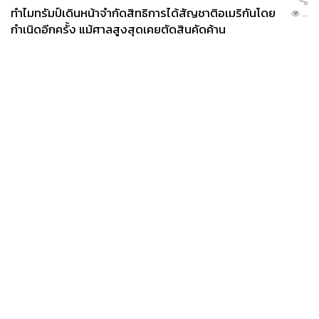
ทำไมทรัมป์เดินหน้าจำกัดสิทธิการได้สัญชาติอเมริกันโดย
...
กำเนิดอีกครั้ง แม้ศาลสูงสุดเคยตัดสินคัดค้าน
News
Wealth
Pop
Podcast
Video
Now
Opinion
Careers
Events
Privacy
About
Contact
Policy
FOR
ADVERTISING
MEMBERSHIP