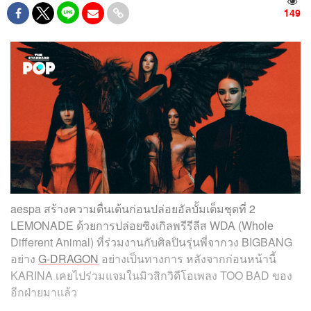
149
aespa สร้างความตื่นเต้นก่อนปล่อยอัลบั้มเต็มชุดที่ 2
LEMONADE ด้วยการปล่อยซิงเกิลพรีรีลีส WDA (Whole
Different Animal) ที่ร่วมงานกับศิลปินรุ่นพี่จากวง BIGBANG
อย่าง
G-DRAGON
อย่างเป็นทางการ หลังจากก่อนหน้านี้
KARINA เคยไปร่วมแจมในมิวสิกวิดีโอเพลง TOO BAD ของ
อีกฝ่ายมาแล้ว