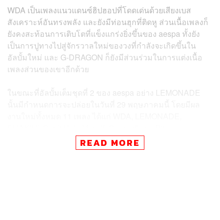
WDA เป็นเพลงแนวแดนซ์ฮิปฮอปที่โดดเด่นด้วยเสียงเบส
สังเคราะห์อันทรงพลัง และยังมีท่อนฮุกที่ติดหู​ ส่วนเนื้อเพลงก็
ยังคงสะท้อนการเติบโตที่แข็งแกร่งยิ่งขึ้นของ aespa ทั้งยัง
เป็นการปูทางไปสู่จักรวาลใหม่ของวงที่กำลังจะเกิดขึ้นใน
อัลบั้มใหม่ และ G-DRAGON ก็ยังมีส่วนร่วมในการแต่งเนื้อ
เพลงส่วนของเขาอีกด้วย
ในขณะที่อัลบั้มเต็มชุดที่ 2 ของ aespa อย่าง LEMONADE
นั้นมีกำหนดการจะปล่อยในวันที่ 29 พฤษภาคมนี้ โดยมีผล
งานใหม่ทั้งหมด 11 เพลง ได้แก่ WDA, LEMONADE,
SHAKIN’, Can’t Help Myself, Camouflage, Bite,
Switchblade, Roll, My Plan, Til We Die และ LEMONADE
READ MORE
(Digital Only Version) และบางเพลงก็จะมีศิลปินมากฝีมือคน
อื่นๆ มาร่วมฟีเจอริงด้วย ซึ่งแฟนๆ ก็ต้องมารอติดตามกันต่อ
ไปว่าพวกเขาจะเป็นใคร และการกลับมาของพวกเธอทั้ง 4
คนในครั้งนี้จะสร้างปรากฏการณ์อะไรให้กับวงการเคป๊อปอี
กบ้าง