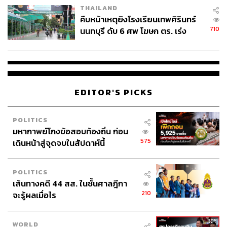
THAILAND
คืบหน้าเหตุยิงโรงเรียนเทพศิรินทร์
710
นนทบุรี ดับ 6 ศพ โฆษก ตร. เร่ง
สอบปมขโมยปืนปู่ก่อเหตุ
EDITOR'S PICKS
POLITICS
มหากาพย์โกงข้อสอบท้องถิ่น ก่อน
575
เดินหน้าสู่จุดจบในสัปดาห์นี้
POLITICS
เส้นทางคดี 44 สส. ในชั้นศาลฎีกา
210
จะรู้ผลเมื่อไร
WORLD