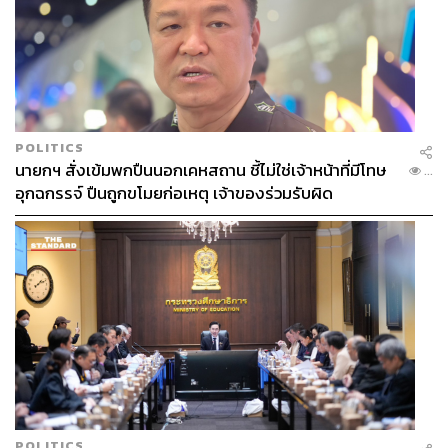
POLITICS
นายกฯ สั่งเข้มพกปืนนอกเคหสถาน ชี้ไม่ใช่เจ้าหน้าที่มีโทษ
...
อุกฉกรรจ์ ปืนถูกขโมยก่อเหตุ เจ้าของร่วมรับผิด
POLITICS