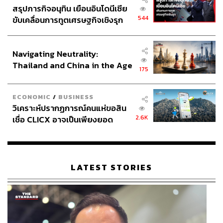
สรุปภารกิจอนุทิน เยือนอินโดนีเซีย
544
ขับเคลื่อนการทูตเศรษฐกิจเชิงรุก
ประกาศหุ้นส่วนยุทธศาสตร์ไทย –
อินโดนีเซีย
Navigating Neutrality:
Thailand and China in the Age
175
of a New Global Order
ECONOMIC
/
BUSINESS
วิเคราะห์ปรากฏการณ์คนแห่ขอสิน
2.6K
เชื่อ CLICX อาจเป็นเพียงยอด
ภูเขาน้ำแข็ง ของปัญหาหนี้ครัว
เรือนไทยที่ถูกซุกไว้
LATEST STORIES