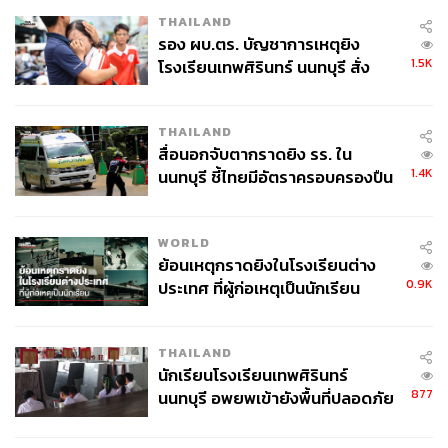
THAILAND
รอง ผบ.ตร. บัญชาการเหตุยิง
1.5K
โรงเรียนเทพศิรินทร์ นนทบุรี สั่ง
ค้นหา 2 รอบยืนยันไร้คนติดค้าง พบ
ศพปู่-ย่าที่บ้านพักผู้ก่อเหตุ
THAILAND
สื่อนอกจับตากราดยิง รร. ใน
1.4K
นนทบุรี ชี้ไทยมีอัตราครอบครองปืน
สูงในระดับต้นของภูมิภาค
WORLD
ย้อนเหตุกราดยิงในโรงเรียนต่าง
0.9K
ประเทศ ที่ผู้ก่อเหตุเป็นนักเรียน
THAILAND
นักเรียนโรงเรียนเทพศิรินทร์
877
นนทบุรี อพยพเข้ายังพื้นที่ปลอดภัย
ชั่วคราว หลังเหตุใช้อาวุธปืนภายใน
โรงเรียนคลี่คลาย