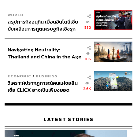
WORLD
สรุปภารกิจอนุทิน เยือนอินโดนีเซีย
550
ขับเคลื่อนการทูตเศรษฐกิจเชิงรุก
ประกาศหุ้นส่วนยุทธศาสตร์ไทย –
อินโดนีเซีย
Navigating Neutrality:
Thailand and China in the Age
186
of a New Global Order
ECONOMIC
/
BUSINESS
วิเคราะห์ปรากฏการณ์คนแห่ขอสิน
2.6K
เชื่อ CLICX อาจเป็นเพียงยอด
ภูเขาน้ำแข็ง ของปัญหาหนี้ครัว
เรือนไทยที่ถูกซุกไว้
LATEST STORIES