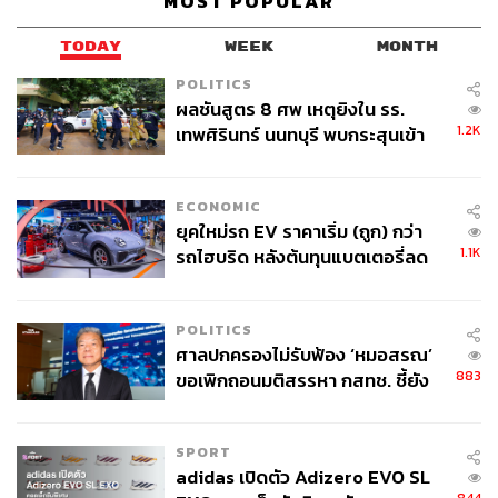
MOST POPULAR
TODAY
WEEK
MONTH
POLITICS
ผลชันสูตร 8 ศพ เหตุยิงใน รร.
1.2K
เทพศิรินทร์ นนทบุรี พบกระสุนเข้า
จุดสำคัญ ‘ศีรษะ-หน้าอก’ ครูถูกยิง
4 นัด จากระยะไกล
ECONOMIC
ยุคใหม่รถ EV ราคาเริ่ม (ถูก) กว่า
1.1K
รถไฮบริด หลังต้นทุนแบตเตอรี่ลด
ลง - จีนแห่บุกตลาดเกิดใหม่
POLITICS
ศาลปกครองไม่รับฟ้อง ‘หมอสรณ’
883
ขอเพิกถอนมติสรรหา กสทช. ชี้ยัง
ไม่ใช่ผู้เดือดร้อนเสียหาย
SPORT
adidas เปิดตัว Adizero EVO SL