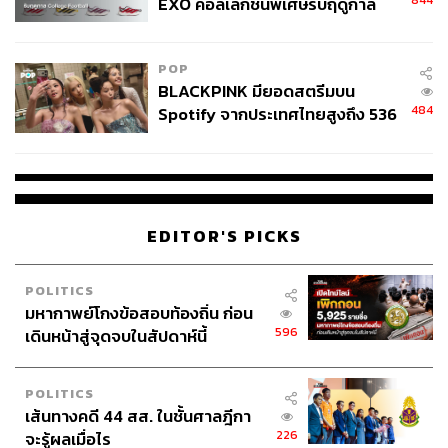
844
EXO คอลเล็กชันพิเศษรับฤดูกาล
College Football
POP
BLACKPINK มียอดสตรีมบน
484
Spotify จากประเทศไทยสูงถึง 536
ล้านครั้ง ตลอด 10 ปีที่ผ่านมา
EDITOR'S PICKS
POLITICS
มหากาพย์โกงข้อสอบท้องถิ่น ก่อน
596
เดินหน้าสู่จุดจบในสัปดาห์นี้
POLITICS
เส้นทางคดี 44 สส. ในชั้นศาลฎีกา
226
จะรู้ผลเมื่อไร