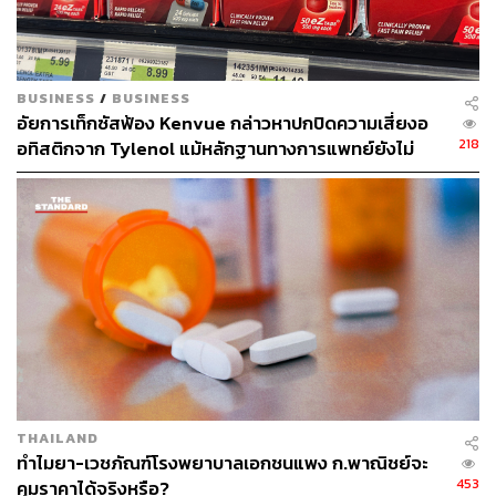
BUSINESS
/
BUSINESS
อัยการเท็กซัสฟ้อง Kenvue กล่าวหาปกปิดความเสี่ยงอ
218
อทิสติกจาก Tylenol แม้หลักฐานทางการแพทย์ยังไม่
ชัดเจน
THAILAND
ทำไมยา-เวชภัณฑ์โรงพยาบาลเอกชนแพง ก.พาณิชย์จะ
453
คุมราคาได้จริงหรือ?