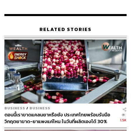
TAGS:
ราคายา
ยา
RELATED STORIES
43
ABOUT THE AUTHOR
THE STANDARD TEAM
กองบรรณาธิการ THE STANDARD
BUSINESS
/
BUSINESS
ตอนนี้เราขาดแคลนยาหรือยัง ประเทศไทยพร้อมรับมือ
1.5K
วิกฤตยาขาด-ยาแพงแค่ไหน ในวันที่ผลิตเองได้ 30%