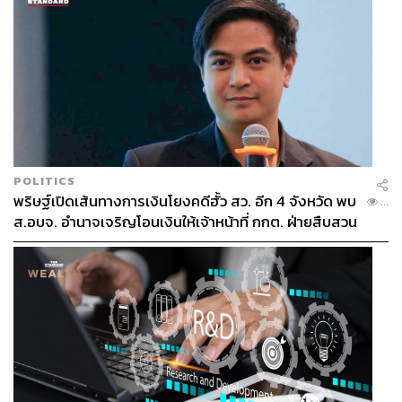
POLITICS
พริษฐ์เปิดเส้นทางการเงินโยงคดีฮั้ว สว. อีก 4 จังหวัด พบ
...
ส.อบจ. อำนาจเจริญโอนเงินให้เจ้าหน้าที่ กกต. ฝ่ายสืบสวน