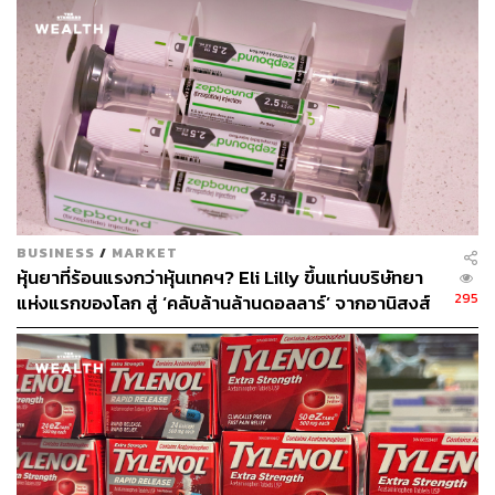
BUSINESS
/
MARKET
หุ้นยาที่ร้อนแรงกว่าหุ้นเทคฯ? Eli Lilly ขึ้นแท่นบริษัทยา
295
แห่งแรกของโลก สู่ ‘คลับล้านล้านดอลลาร์’ จากอานิสงส์
ยาลดน้ำหนัก